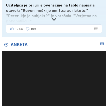
Učiteljica je pri uri slovenščine na tablo napisala
stavek: "Reven moški je umrl zaradi lakote."
"Peter, kje je subjekt?" je vprašala. "Verjetno na
pokopališču!"
1266
166
ANKETA