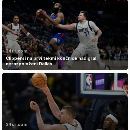
24ur.com
Clippersi na prvi tekmi končnice nadigrali
nerazpoloženi Dallas
24ur.com