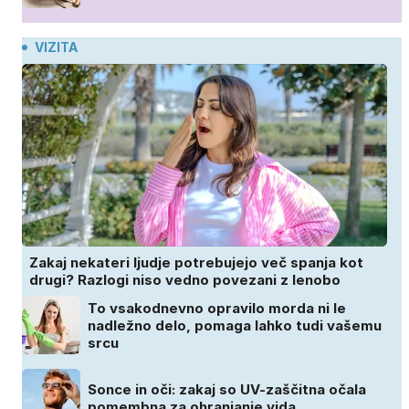
VIZITA
Zakaj nekateri ljudje potrebujejo več spanja kot
drugi? Razlogi niso vedno povezani z lenobo
To vsakodnevno opravilo morda ni le
nadležno delo, pomaga lahko tudi vašemu
srcu
Sonce in oči: zakaj so UV-zaščitna očala
pomembna za ohranjanje vida