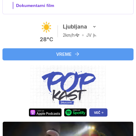
Film meseca / družinski, pustolovski
Ljubljana
2km/h
JV
28°C
VREME