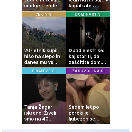
modne trende
kopalkah: z
možem uživa v
CEKIN.SI
DOMINVRT.SI
romantičnem
poletju
20-letnik kupil
Izpad elektrike:
hišo na slepo in
kaj storiti, da
danes mu vsi
zaščitite dom,
zavidajo
hrano in
BIBALEZE.SI
ZADOVOLJNA.SI
elektronske
naprave
Tanja Žagar
Sedem let po
iskreno: Živeli
poroki je
smo na 40
ljubezen še
kvadratih, a
vedno enako
imela sem vse,
močna