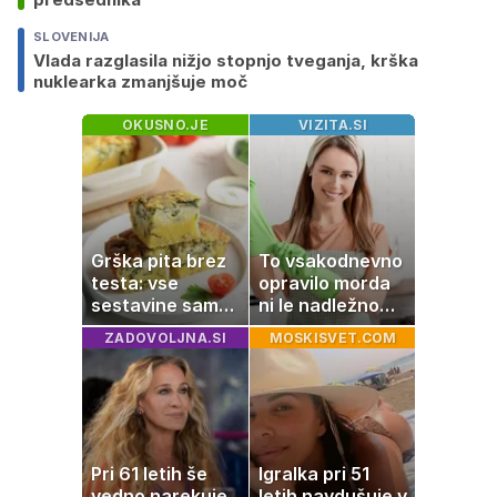
SLOVENIJA
Vlada razglasila nižjo stopnjo tveganja, krška
nuklearka zmanjšuje moč
OKUSNO.JE
VIZITA.SI
Grška pita brez
To vsakodnevno
testa: vse
opravilo morda
sestavine samo
ni le nadležno
zmešate in
delo, pomaga
ZADOVOLJNA.SI
MOSKISVET.COM
pečica opravi
lahko tudi
ostalo
vašemu srcu
Pri 61 letih še
Igralka pri 51
vedno narekuje
letih navdušuje v