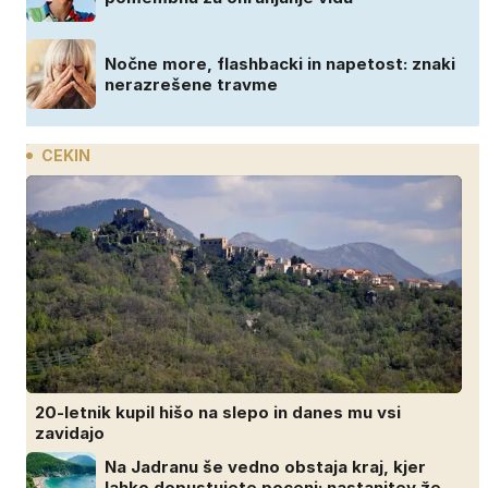
Nočne more, flashbacki in napetost: znaki
nerazrešene travme
CEKIN
20-letnik kupil hišo na slepo in danes mu vsi
zavidajo
Na Jadranu še vedno obstaja kraj, kjer
lahko dopustujete poceni: nastanitev že