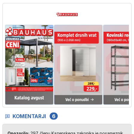
KOMENTARJI
6
Opozorilo:
297. členu Kazenskega zakonika je posameznik