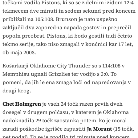
točkami vodila Pistons, ki so se z delnim izidom 12:4
tekmecem dve minuti in sedem sekund pred koncem
približali na 105:108. Brunson je nato uspešno
zaključil dva zaporedna napada gostov in preprečil
popoln preobrat. Pistons, ki bodo gostili tudi četrto
tekmo serije, tako niso zmagali v končnici kar 17 let,
ob maja 2008.
Košarkarji Oklahome City Thunder so s 114:108 v
Memphisu ugnali Grizzlies ter vodijo s 3:0. To
pomeni, da jih le ena zmaga loči od napredovanja v
drugi krog.
Chet Holmgren
je vseh 24 točk razen prvih dveh
dosegel v drugem polčasu, v katerem je Oklahoma
nadoknadila 29 točk zaostanka potem, ko je moral
zaradi poškodbe igrišče zapustiti
Ja Morant
(15 točk,
pet podaj). To se je zgodilo tri minute pred koncem