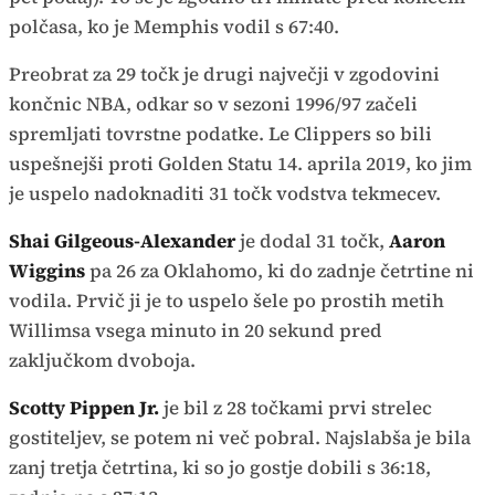
polčasa, ko je Memphis vodil s 67:40.
Preobrat za 29 točk je drugi največji v zgodovini
končnic NBA, odkar so v sezoni 1996/97 začeli
spremljati tovrstne podatke. Le Clippers so bili
uspešnejši proti Golden Statu 14. aprila 2019, ko jim
je uspelo nadoknaditi 31 točk vodstva tekmecev.
Shai Gilgeous-Alexander
je dodal 31 točk,
Aaron
Wiggins
pa 26 za Oklahomo, ki do zadnje četrtine ni
vodila. Prvič ji je to uspelo šele po prostih metih
Willimsa vsega minuto in 20 sekund pred
zaključkom dvoboja.
Scotty Pippen Jr.
je bil z 28 točkami prvi strelec
gostiteljev, se potem ni več pobral. Najslabša je bila
zanj tretja četrtina, ki so jo gostje dobili s 36:18,