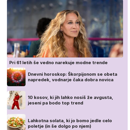
Pri 61 letih še vedno narekuje modne trende
Dnevni horoskop: Škorpijonom se obeta
napredek, vodnarje čaka dobra novica
10 kosov, ki jih lahko nosiš že avgusta,
jeseni pa bodo top trend
Lahkotna solata, ki jo bomo jedle celo
poletje (in še dolgo po njem)