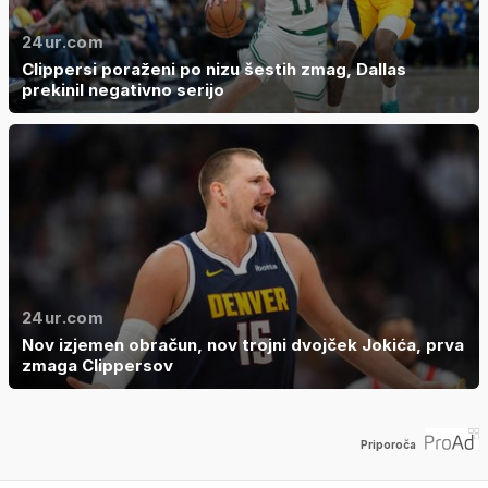
24ur.com
Clippersi poraženi po nizu šestih zmag, Dallas
prekinil negativno serijo
24ur.com
Nov izjemen obračun, nov trojni dvojček Jokića, prva
zmaga Clippersov
Priporoča