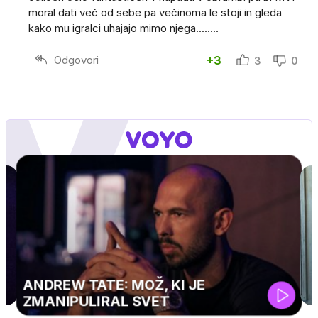
moral dati več od sebe pa večinoma le stoji in gleda
kako mu igralci uhajajo mimo njega........
Odgovori
+3
3
0
J PRIJATELJ PINGVIN