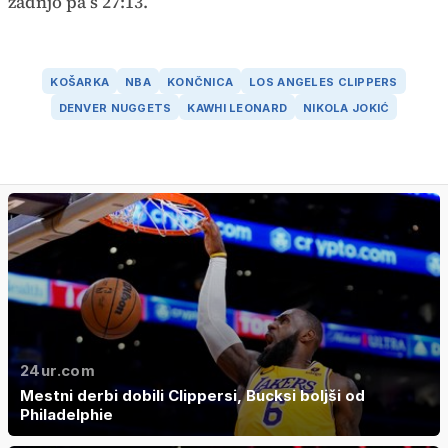
zadnjo pa s 27:13.
KOŠARKA
NBA
KONČNICA
LOS ANGELES CLIPPERS
DENVER NUGGETS
KAWHI LEONARD
NIKOLA JOKIĆ
24ur.com
Mestni derbi dobili Clippersi, Bucksi boljši od
Philadelphie