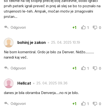
so tekme na tej stopnji precej bolj zahtevne, bodo igralci
prvih peterk igrali preveč in prej ali slej se bo to poznalo na
utrujenosti le-teh. Ampak, močan motiv je zmagovalni
prstan...
Odgovori
+1
1
0
bohinj je zakon
25. 04. 2025 10.19
Ne bom komentiral. Grdo je bilo za Denver. Nidžo.........
naredi kaj več.
Odgovori
+1
1
0
Hellcat
25. 04. 2025 09.36
danes je bila obramba Denverja....no ni je bilo.
Odgovori
+1
1
0