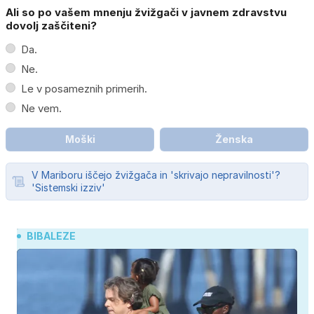
Ali so po vašem mnenju žvižgači v javnem zdravstvu
dovolj zaščiteni?
Da.
Ne.
Le v posameznih primerih.
Ne vem.
Moški
Ženska
V Mariboru iščejo žvižgača in 'skrivajo nepravilnosti'?
'Sistemski izziv'
BIBALEZE