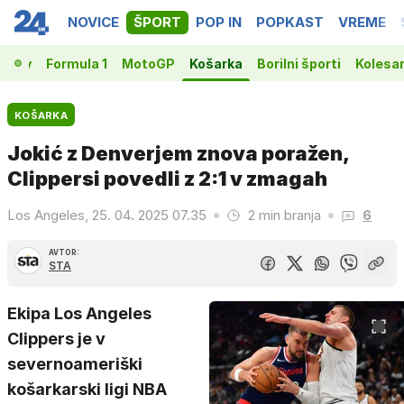
NOVICE
ŠPORT
POP IN
POPKAST
VREME
vakov
Formula 1
MotoGP
Košarka
Borilni športi
Kolesa
KOŠARKA
Jokić z Denverjem znova poražen,
Clippersi povedli z 2:1 v zmagah
Los Angeles, 25. 04. 2025 07.35
2 min branja
6
AVTOR:
STA
Ekipa Los Angeles
Clippers je v
severnoameriški
košarkarski ligi NBA