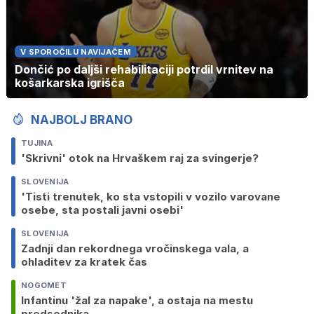
V SPOROČILU NAVIJAČEM
Dončić po daljši rehabilitaciji potrdil vrnitev na
košarkarska igrišča
NAJBOLJ BRANO
TUJINA
'Skrivni' otok na Hrvaškem raj za svingerje?
SLOVENIJA
'Tisti trenutek, ko sta vstopili v vozilo varovane
osebe, sta postali javni osebi'
SLOVENIJA
Zadnji dan rekordnega vročinskega vala, a
ohladitev za kratek čas
NOGOMET
Infantinu 'žal za napake', a ostaja na mestu
predsednika