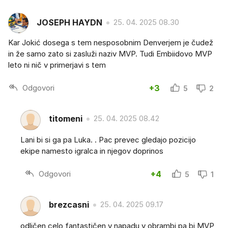
JOSEPH HAYDN
25. 04. 2025 08.30
Kar Jokić dosega s tem nesposobnim Denverjem je čudež
in že samo zato si zasluži naziv MVP. Tudi Embiidovo MVP
leto ni nič v primerjavi s tem
Odgovori
+3
5
2
titomeni
25. 04. 2025 08.42
Lani bi si ga pa Luka. . Pac prevec gledajo pozicijo
ekipe namesto igralca in njegov doprinos
Odgovori
+4
5
1
brezcasni
25. 04. 2025 09.17
odličen celo fantastičen v napadu v obrambi pa bi MVP