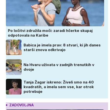
Po ločitvi združila moči: zaradi hčerke skupaj
odpotovala na Karibe
Babica je imela prav: 8 stvari, ki jih danes
starši znova odkrivajo
Na Hvaru uživata v zadnjih trenutkih v
dvoje
Tanja Žagar iskreno: Živeli smo na 40
kvadratih, a imela sem vse, kar otrok
potrebuje
ZADOVOLJNA