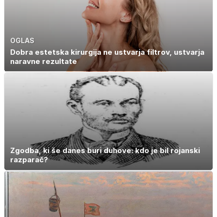
OGLAS
Dobra estetska kirurgija ne ustvarja filtrov, ustvarja
naravne rezultate
Zgodba, ki še danes buri duhove: kdo je bil rojanski
razparač?