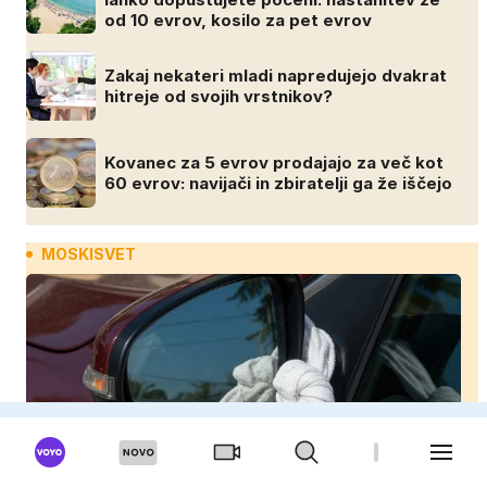
od 10 evrov, kosilo za pet evrov
Zakaj nekateri mladi napredujejo dvakrat
hitreje od svojih vrstnikov?
Kovanec za 5 evrov prodajajo za več kot
60 evrov: navijači in zbiratelji ga že iščejo
MOSKISVET