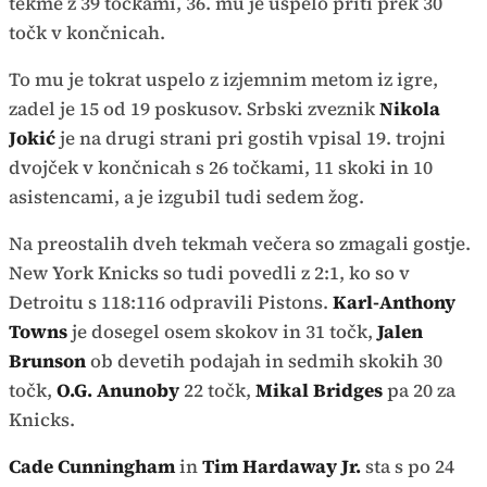
tekme z 39 točkami, 36. mu je uspelo priti prek 30
točk v končnicah.
To mu je tokrat uspelo z izjemnim metom iz igre,
zadel je 15 od 19 poskusov. Srbski zveznik
Nikola
Jokić
je na drugi strani pri gostih vpisal 19. trojni
dvojček v končnicah s 26 točkami, 11 skoki in 10
asistencami, a je izgubil tudi sedem žog.
Na preostalih dveh tekmah večera so zmagali gostje.
New York Knicks so tudi povedli z 2:1, ko so v
Detroitu s 118:116 odpravili Pistons.
Karl-Anthony
Towns
je dosegel osem skokov in 31 točk,
Jalen
Brunson
ob devetih podajah in sedmih skokih 30
točk,
O.G. Anunoby
22 točk,
Mikal Bridges
pa 20 za
Knicks.
Cade Cunningham
in
Tim Hardaway Jr.
sta s po 24