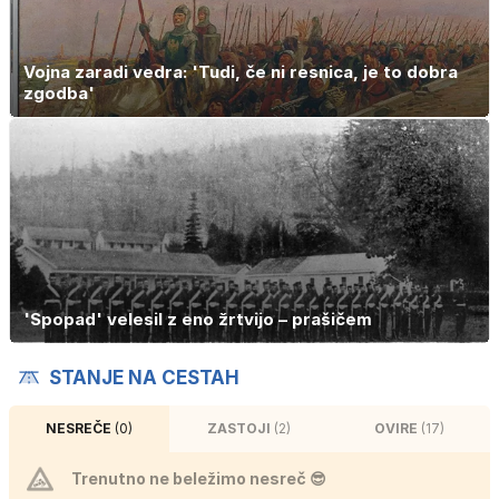
Vojna zaradi vedra: 'Tudi, če ni resnica, je to dobra
zgodba'
'Spopad' velesil z eno žrtvijo – prašičem
STANJE NA CESTAH
NESREČE
(0)
ZASTOJI
(2)
OVIRE
(17)
Trenutno ne beležimo nesreč 😎