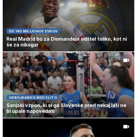
DO 140 MILIJONOV EVROV
Real Madrid bo za Diomandeja odštel toliko, kot ni
še za nikogar
ODBOJKARICE MED ELITO
Sanjski vzpon, ki si ga Slovenke pred nekaj leti ne
bi upale napovedati