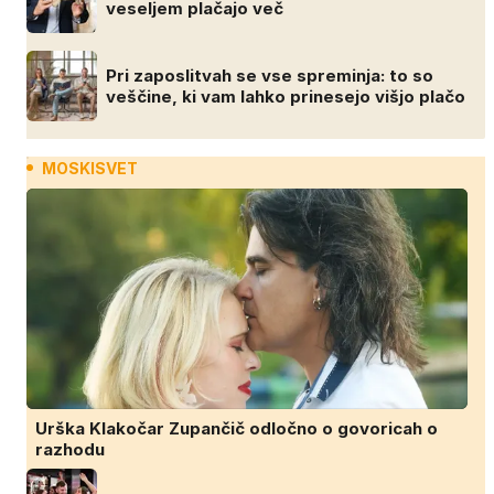
veseljem plačajo več
Pri zaposlitvah se vse spreminja: to so
veščine, ki vam lahko prinesejo višjo plačo
MOSKISVET
Urška Klakočar Zupančič odločno o govoricah o
razhodu