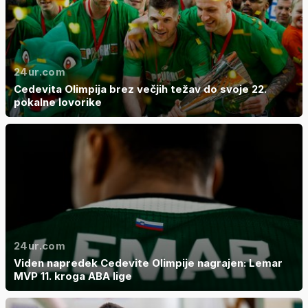
24ur.com
Cedevita Olimpija brez večjih težav do svoje 22.
pokalne lovorike
24ur.com
Viden napredek Cedevite Olimpije nagrajen: Lemar
MVP 11. kroga ABA lige