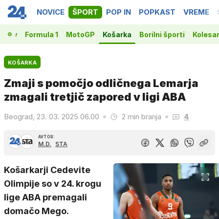
NOVICE
ŠPORT
POP IN
POPKAST
VREME
vakov
Formula 1
MotoGP
Košarka
Borilni športi
Kolesa
KOŠARKA
Zmaji s pomočjo odličnega Lemarja
zmagali tretjič zapored v ligi ABA
Beograd, 23. 03. 2025 06.00
2 min branja
4
AVTOR:
M.D.
STA
Košarkarji Cedevite
Olimpije so v 24. krogu
lige ABA premagali
domačo Mego.