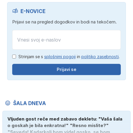
E-NOVICE
Prijavi se na pregled dogodkov in bodi na tekočem.
Strinjam se s
splošnimi pogoji
in
politiko zasebnosti
.
Prijavi se
ŠALA DNEVA
Vljuden gost reče med zabavo dekletu: "Vaša šala
o goskah je bila enkratna!" "Resno mislite?"
"Seveda! Kadarkoli bom videl gosko, se bom