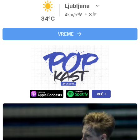
Ljubljana
4km/h
S
34°C
VREME