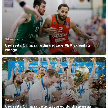
24ur.com
Cedevita Olimpija redni del Lige ABA sklenila z
zmago
24ur.com
Cedevita Olimpija petič zapored do državnega