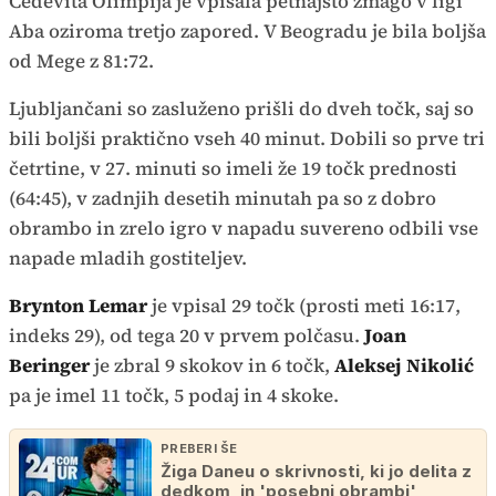
Cedevita Olimpija je vpisala petnajsto zmago v ligi
Aba oziroma tretjo zapored. V Beogradu je bila boljša
od Mege z 81:72.
Ljubljančani so zasluženo prišli do dveh točk, saj so
bili boljši praktično vseh 40 minut. Dobili so prve tri
četrtine, v 27. minuti so imeli že 19 točk prednosti
(64:45), v zadnjih desetih minutah pa so z dobro
obrambo in zrelo igro v napadu suvereno odbili vse
napade mladih gostiteljev.
Brynton Lemar
je vpisal 29 točk (prosti meti 16:17,
indeks 29), od tega 20 v prvem polčasu.
Joan
Beringer
je zbral 9 skokov in 6 točk,
Aleksej Nikolić
pa je imel 11 točk, 5 podaj in 4 skoke.
PREBERI ŠE
Žiga Daneu o skrivnosti, ki jo delita z
dedkom, in 'posebni obrambi'