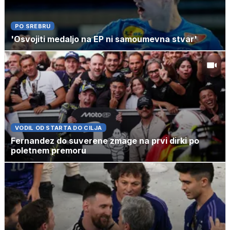
PO SREBRU
'Osvojiti medaljo na EP ni samoumevna stvar'
VODIL OD STARTA DO CILJA
Fernandez do suverene zmage na prvi dirki po
poletnem premoru