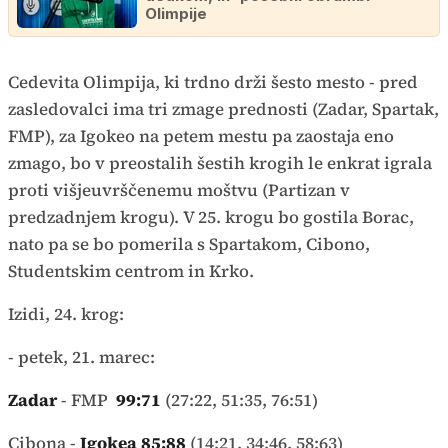
Olimpije
Cedevita Olimpija, ki trdno drži šesto mesto - pred
zasledovalci ima tri zmage prednosti (Zadar, Spartak,
FMP), za Igokeo na petem mestu pa zaostaja eno
zmago, bo v preostalih šestih krogih le enkrat igrala
proti višjeuvrščenemu moštvu (Partizan v
predzadnjem krogu). V 25. krogu bo gostila Borac,
nato pa se bo pomerila s Spartakom, Cibono,
Studentskim centrom in Krko.
Izidi, 24. krog:
- petek, 21. marec:
Zadar
- FMP
99:71
(27:22, 51:35, 76:51)
Cibona -
Igokea 85:88
(14:21, 34:46, 58:63)