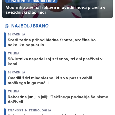
IGRALCI POD DROBNOGLEDOM
Mourinho zavihal rokave in uvedel nova pravila v
zvezdniški slačilnici
NAJBOLJ BRANO
SLOVENIJA
Sredi tedna prihod hladne fronte, vročina bo
nekoliko popustila
TUJINA
58-letnika napadel roj sršenov, tri dni preživel v
komi
SLOVENIJA
Ovadili štiri mladoletne, ki so v past zvabili
moškega in ga mučili
TUJINA
Rekordna junij in julij: 'Takšnega podnebja še nismo
doživeli'
ZNANOST IN TEHNOLOGIJA