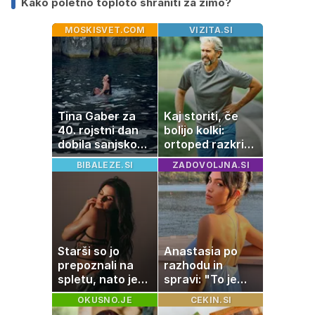
Kako poletno toploto shraniti za zimo?
MOSKISVET.COM
VIZITA.SI
Tina Gaber za
Kaj storiti, če
40. rojstni dan
bolijo kolki:
dobila sanjsko
ortoped razkriva
darilo
preproste trike
BIBALEZE.SI
ZADOVOLJNA.SI
za zmanjšanje
bolečine
Starši so jo
Anastasia po
prepoznali na
razhodu in
spletu, nato je
spravi: "To je
ostala brez
največja
OKUSNO.JE
CEKIN.SI
službe
napaka, ki jo