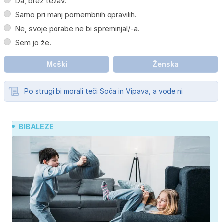
Da, brez težav.
Samo pri manj pomembnih opravilih.
Ne, svoje porabe ne bi spreminjal/-a.
Sem jo že.
Moški
Ženska
Po strugi bi morali teči Soča in Vipava, a vode ni
BIBALEZE