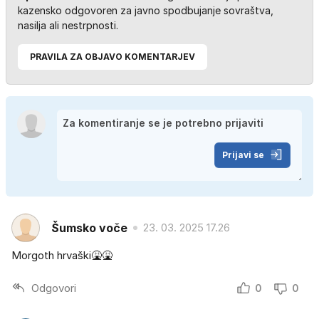
kazensko odgovoren za javno spodbujanje sovraštva,
nasilja ali nestrpnosti.
PRAVILA ZA OBJAVO KOMENTARJEV
Prijavi se
Šumsko voče
23. 03. 2025 17.26
Morgoth hrvaški🤮🤮
Odgovori
0
0