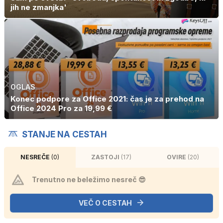
jih ne zmanjka'
OGLAS
Konec podpore za Office 2021: čas je za prehod na
Office 2024 Pro za 19,99 €
STANJE NA CESTAH
NESREČE
(0)
ZASTOJI
(17)
OVIRE
(20)
Trenutno ne beležimo nesreč 😎
VEČ O CESTAH