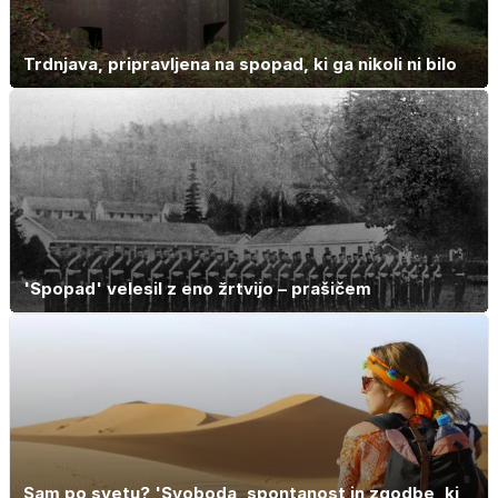
Trdnjava, pripravljena na spopad, ki ga nikoli ni bilo
'Spopad' velesil z eno žrtvijo – prašičem
Sam po svetu? 'Svoboda, spontanost in zgodbe, ki