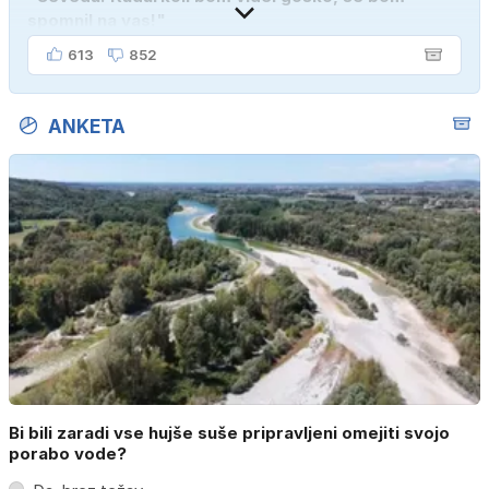
spomnil na vas!"
613
852
ANKETA
Bi bili zaradi vse hujše suše pripravljeni omejiti svojo
porabo vode?