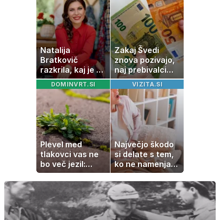
naredimo v jezi"
Natalija
Zakaj Švedi
Bratkovič
znova pozivajo,
razkrila, kaj je po
naj prebivalci
40. letu črtala z
hranijo gotovino
DOMINVRT.SI
VIZITA.SI
jedilnika
doma?
Plevel med
Največjo škodo
tlakovci vas ne
si delate s tem,
bo več jezil:
ko ne namenjate
pomagajo vam
pozornosti
stvari, ki jih
prebavi
imate v kuhinji