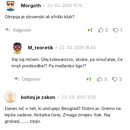
Morgoth
23. 03. 2025 15.14
Olimpija je slovenski ali afriški klub?
Odgovori
+1
2
1
M_teoretik
23. 03. 2025 16.45
Kaj naj rečem. Glej kolesarstvo, skoke, pa smučanje, če
imaš predsodke!? Pa mađarsko ligo!?
Odgovori
+1
3
2
bohinj je zakon
23. 03. 2025 12.10
Danes nič o teh, ki uničujejo Beograd? Dobro je. Gremo na
lepše zadeve. Košarka torej. Zmaga zmajev. Itak. Naj
grobarji.........trpijo.