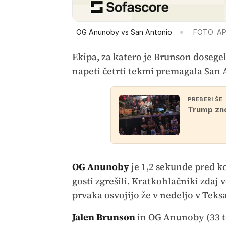
OG Anunoby vs San Antonio
FOTO: A
Ekipa, za katero je Brunson dosegel
napeti četrti tekmi premagala San 
PREBERI ŠE
Trump zno
OG Anunoby
je 1,2 sekunde pred k
gosti zgrešili. Kratkohlačniki zdaj 
prvaka osvojijo že v nedeljo v Teks
Jalen Brunson
in OG Anunoby (33 t