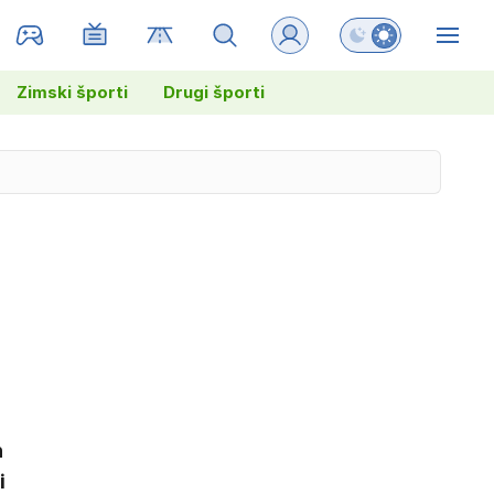
Preklopi barvni na
ZIN
Zimski športi
Drugi športi
n
i