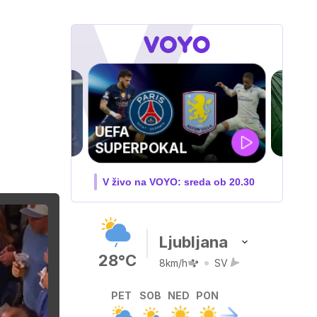
ZUFFA BOXING 10
V živo na VOYO: sobota ob
20.00
Ljubljana
28°C
8km/h
SV
PET
SOB
NED
PON