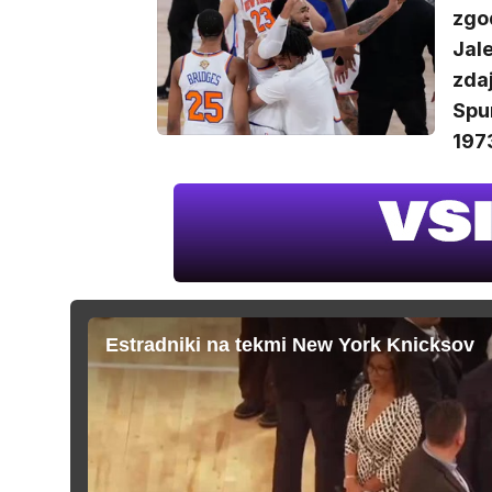
zgod
Jal
zdaj
Spur
197
Estradniki na tekmi New York Knicksov