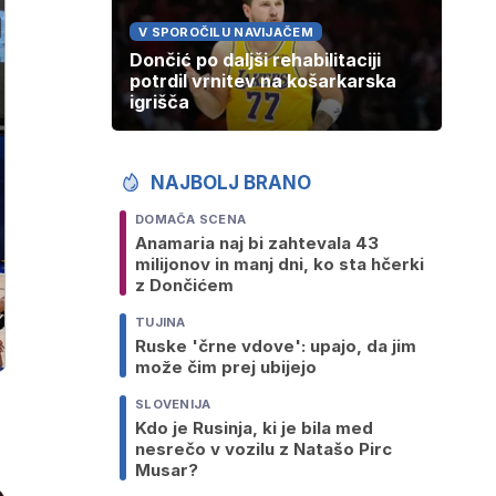
V SPOROČILU NAVIJAČEM
Dončić po daljši rehabilitaciji
potrdil vrnitev na košarkarska
igrišča
NAJBOLJ BRANO
DOMAČA SCENA
Anamaria naj bi zahtevala 43
milijonov in manj dni, ko sta hčerki
z Dončićem
TUJINA
Ruske 'črne vdove': upajo, da jim
može čim prej ubijejo
SLOVENIJA
Kdo je Rusinja, ki je bila med
nesrečo v vozilu z Natašo Pirc
Musar?