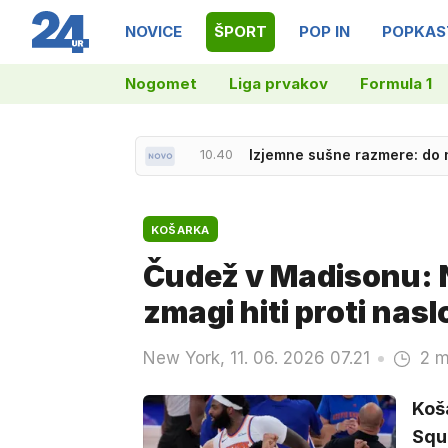
NOVICE
ŠPORT
POP IN
POPKAS
Nogomet
Liga prvakov
Formula 1
10.41
Barcelona dobila zeleno luč,
KOŠARKA
Čudež v Madisonu: 
zmagi hiti proti nasl
New York, 11. 06. 2026 07.21
2 m
Koš
Squa