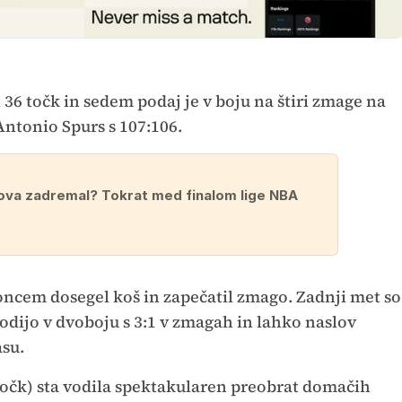
P
 36 točk in sedem podaj je v boju na štiri zmage na
Antonio Spurs s 107:106.
va zadremal? Tokrat med finalom lige NBA
oncem dosegel koš in zapečatil zmago. Zadnji met so
vodijo v dvoboju s 3:1 v zmagah in lahko naslov
asu.
očk) sta vodila spektakularen preobrat domačih