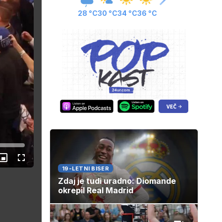
28 °C
30 °C
34 °C
36 °C
Slika
Celozaslonski
v
način
19-LETNI BISER
sliki
Zdaj je tudi uradno: Diomande
okrepil Real Madrid