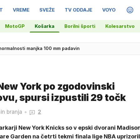
T
VREME
SVEŽE
TV ODDAJE
VOYO
MAGA
MotoGP
Košarka
Borilni športi
Kolesarstvo
 zdaj sledijo pogajanja
New York po zgodovinski
ovu, spursi izpustili 29 točk
in branja
2
arkarji New York Knicks so v epski dvorani Madiso
re Garden na četrti tekmi finala lige NBA uprizoril