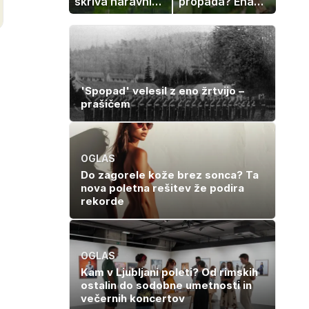
skriva naravni
propada? Ena
čudež, ki je kot
napaka lahko
ustvarjen za
uniči rastline –
družinski izlet
tako jih rešite
'Spopad' velesil z eno žrtvijo –
prašičem
OGLAS
Do zagorele kože brez sonca? Ta
nova poletna rešitev že podira
rekorde
OGLAS
Kam v Ljubljani poleti? Od rimskih
ostalin do sodobne umetnosti in
večernih koncertov