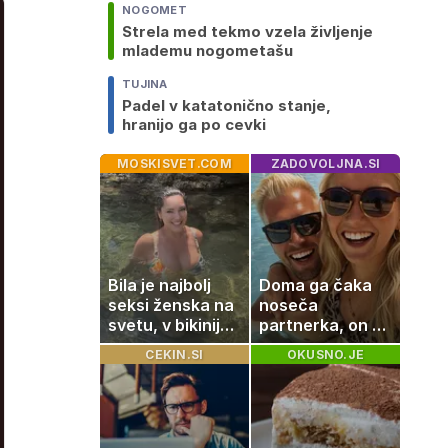
NOGOMET
Strela med tekmo vzela življenje
mlademu nogometašu
TUJINA
Padel v katatonično stanje,
hranijo ga po cevki
MOSKISVET.COM
ZADOVOLJNA.SI
Bila je najbolj
Doma ga čaka
seksi ženska na
noseča
svetu, v bikiniju
partnerka, on pa
znova navdušila
dopustuje z
CEKIN.SI
OKUSNO.JE
drugo