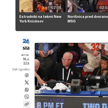
02:08
02:0
Estradniki na tekmi New
Norišnica pred dvorano
York Knicksov
MSG
AVTOR:
M.J.
STA
Deli zgodbo: