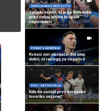
ODBOJKARICE MED ELITO
Sanjski vzpon, ki si ga Slovenke
pred nekaj leti ne bi upale
napovedati
PORAZ V ARMENIJI
Kvesić miri navijače: Bili smo
dobri, ni razloga za negativo
PSG - ASTON VILLA
Kdo bo osvojil prvo evropsko
lovoriko sezone?