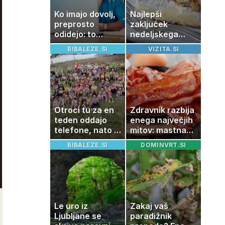
Ko imajo dovolj,
Najlepši
preprosto
zaključek
odidejo: to
nedeljskega
znamenje
kosila: 8 sladic
BIBALEZE.SI
VIZITA.SI
najpogosteje da
brez peke, ki se
odpoved
jih vsi veselijo
Otroci tu za en
Zdravnik razbija
teden oddajo
enega največjih
telefone, nato pa
mitov: mastna
se zgodi nekaj
jetra ne
BIBALEZE.SI
DOMINVRT.SI
nepričakovanega
nastanejo
zaradi slanine,
temveč zaradi
živila, ki ga
imamo vsi radi
Le uro iz
Zakaj vaš
Ljubljane se
paradižnik