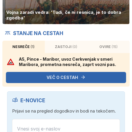
Vojna zaradi vedra: 'Tudi, če ni resnica, je to dobra
zgodba'
STANJE NA CESTAH
NESREČE
(1)
ZASTOJI
(0)
OVIRE
(15)
A5, Pince - Maribor, uvoz Cerkvenjak v smeri
Maribora, prometna nesreča, zaprt vozni pas.
VEČ O CESTAH
E-NOVICE
Prijavi se na pregled dogodkov in bodi na tekočem.