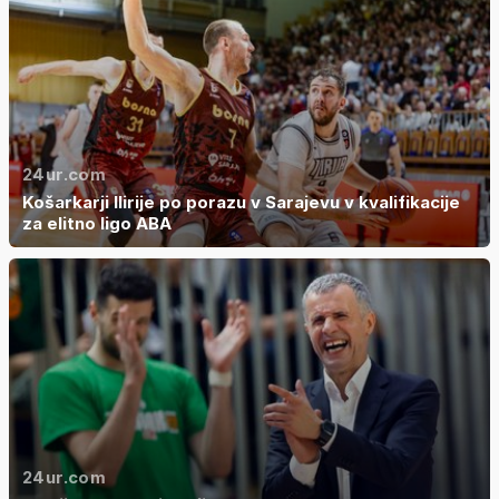
24ur.com
Košarkarji Ilirije po porazu v Sarajevu v kvalifikacije
za elitno ligo ABA
24ur.com