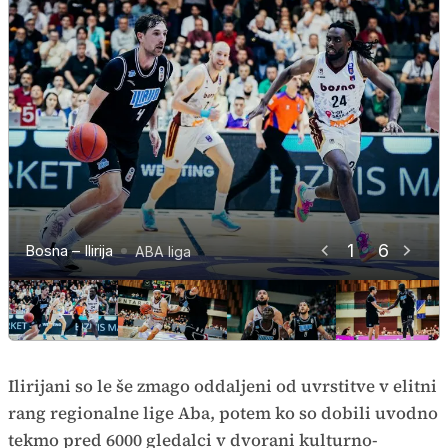
1
6
Bosna – Ilirija
Bosna – Ilirija
Bosna – Ilirija
Bosna – Ilirija
Bosna – Ilirija
Bosna – Ilirija
ABA liga
ABA liga
ABA liga
ABA liga
ABA liga
ABA liga
Ilirijani so le še zmago oddaljeni od uvrstitve v elitni
rang regionalne lige Aba, potem ko so dobili uvodno
tekmo pred 6000 gledalci v dvorani kulturno-