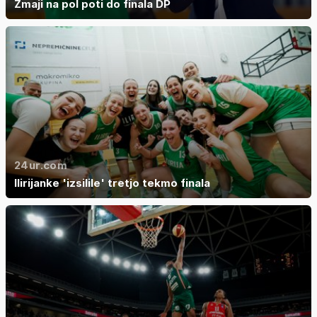
Zmaji na pol poti do finala DP
24ur.com
Ilirijanke 'izsilile' tretjo tekmo finala