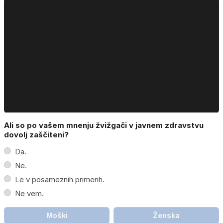
Ali so po vašem mnenju žvižgači v javnem zdravstvu
dovolj zaščiteni?
Da.
Ne.
Le v posameznih primerih.
Ne vem.
Moški
Ženska