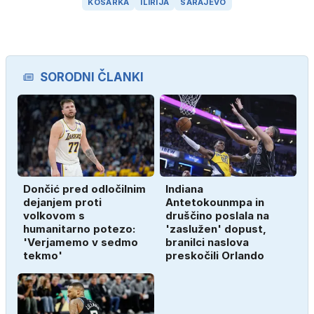
KOŠARKA
ILIRIJA
SARAJEVO
SORODNI ČLANKI
Dončić pred odločilnim
Indiana
dejanjem proti
Antetokounmpa in
volkovom s
druščino poslala na
humanitarno potezo:
'zaslužen' dopust,
'Verjamemo v sedmo
branilci naslova
tekmo'
preskočili Orlando