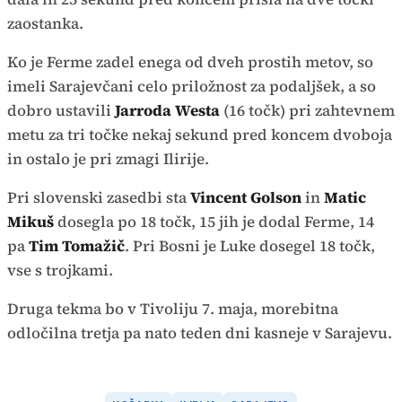
zaostanka.
Ko je Ferme zadel enega od dveh prostih metov, so
imeli Sarajevčani celo priložnost za podaljšek, a so
dobro ustavili
Jarroda Westa
(16 točk) pri zahtevnem
metu za tri točke nekaj sekund pred koncem dvoboja
in ostalo je pri zmagi Ilirije.
Pri slovenski zasedbi sta
Vincent Golson
in
Matic
Mikuš
dosegla po 18 točk, 15 jih je dodal Ferme, 14
pa
Tim Tomažič
. Pri Bosni je Luke dosegel 18 točk,
vse s trojkami.
Druga tekma bo v Tivoliju 7. maja, morebitna
odločilna tretja pa nato teden dni kasneje v Sarajevu.