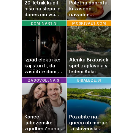
20-letnik kupil
Poletna dobrota,
hišo na slepo in
ki zasenči
danes mu vsi
navadne
zavidajo
palačinke
DOMINVRT.SI
MOSKISVET.COM
Izpad elektrike:
Alenka Bratušek
kaj storiti, da
spet zaplavala v
zaščitite dom,
ledeni Kokri
hrano in
ZADOVOLJNA.SI
BIBALEZE.SI
elektronske
naprave
Konec
Pozabite na
ljubezenske
gnečo ob morju:
zgodbe: Znana
ta slovenski