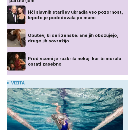
partnerjem
Hči slavnih staršev ukradla vso pozornost,
lepoto je podedovala po mami
Obutev, ki deli ženske: Ene jih obožujejo,
druge jih sovražijo
Pred vsemi je razkrila nekaj, kar bi moralo
ostati zasebno
VIZITA