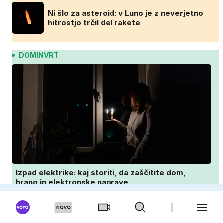
Ni šlo za asteroid: v Luno je z neverjetno
hitrostjo trčil del rakete
DOMINVRT
Izpad elektrike: kaj storiti, da zaščitite dom,
hrano in elektronske naprave
Zvezdnica med čiščenjem razkrila trend,
ki osvaja sodobne domove