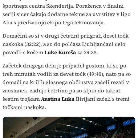
športnega centra Skenderija. Poraženca v finalni
seriji sicer čakajo dodatne tekme za uvrstitev v ligo
Aba s predzadnjo ekipo tega tekmovanja.
Domačini so si v drugi četrtini priigrali deset točk
naskoka (32:22), a so do polčasa Ljubljančani celo
povedli s košem
Luke Kureša
za 39:38.
Začetek drugega dela je pripadel gostom, ki so po
treh minutah vodili za devet točk (49:40), nato pa so
domači na krilih glasnega občinstva začeli rezati v
zaostanek, zadnjo četrtino pa so kljub do takrat
šestim trojkam
Austina Luka
Ilirijani začeli s tremi
točkami naskoka.