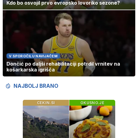
Kdo bo osvojil prvo evropsko lovoriko sezone?
V SPOROČILU NAVIJAČEM
Dončić po daljši rehabilitaciji potrdil vrnitev na
košarkarska igrišča
NAJBOLJ BRANO
CEKIN.SI
OKUSNO.JE