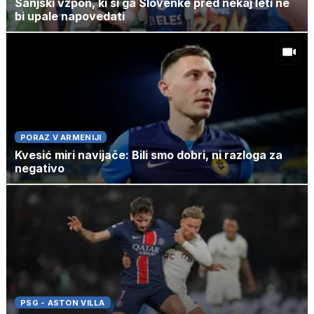
Sanjski vzpon, ki si ga Slovenke pred nekaj leti ne
bi upale napovedati
PORAZ V ARMENIJI
Kvesić miri navijače: Bili smo dobri, ni razloga za
negativo
PSG - ASTON VILLA