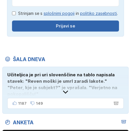
Strinjam se s
splošnimi pogoji
in
politiko zasebnosti
.
Prijavi se
ŠALA DNEVA
Učiteljica je pri uri slovenščine na tablo napisala
stavek: "Reven moški je umrl zaradi lakote."
"Peter, kje je subjekt?" je vprašala. "Verjetno na
pokopališču!"
1187
149
ANKETA