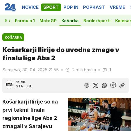
NOVICE
ŠPORT
POP IN
POPKAST
VREME
vakov
Formula 1
MotoGP
Košarka
Borilni športi
Kolesa
KOŠARKA
Košarkarji Ilirije do uvodne zmage v
finalu lige Aba 2
Sarajevo, 30. 04. 2025 21.55
2 min branja
1
AVTOR:
STA
J.B.
Košarkarji Ilirije so na
prvi tekmi finala
regionalne lige Aba 2
zmagali v Sarajevu