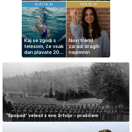
Slovenka
kotiček je pravi
VIZITA.SI
CEKIN.SI
potrdila razhod
raj za družine
z dolgoletnim
partnerjem
Kaj se zgodi s
Novi trend
telesom, če vsak
zaradi dragih
dan plavate 20
najemnin
minut? Učinki, ki
jih morda ne
pričakujete
'Spopad' velesil z eno žrtvijo – prašičem