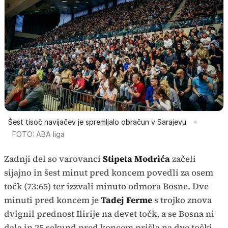
Šest tisoč navijačev je spremljalo obračun v Sarajevu.
FOTO: ABA liga
Zadnji del so varovanci
Stipeta Modrića
začeli
sijajno in šest minut pred koncem povedli za osem
točk (73:65) ter izzvali minuto odmora Bosne. Dve
minuti pred koncem je
Tadej Ferme
s trojko znova
dvignil prednost Ilirije na devet točk, a se Bosna ni
dala in 25 sekund pred koncem prišla na dve točki