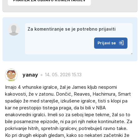
Prijavi se
yanay
14. 05. 2026 15.13
Imajo 4 vrhunske igralce, žal je James kljub nesporni
kakovosti, že v zatonu. Dončić, Reaves, Hachimura, Smart
spadajo že med starejše, izkušene igralce, tisti s klopi pa
kar ne prestopijo tistega praga, da bi bili v NBA
enakovredni igralci. Imeli so za seboj lepe tekme, žal so to
bile posamezne epizode, ni pa pri njih neke kontinuitete. Za
pokrivanje hitrih, spretnih igralcev, potrebuješ ravno take.
Ko pri drugih ekipah gledam, kako so nekateri začetniki že