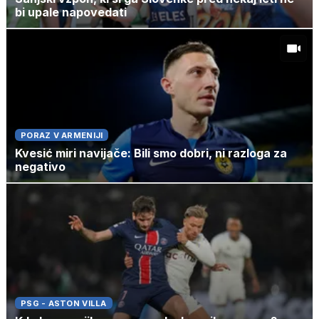
bi upale napovedati
PORAZ V ARMENIJI
Kvesić miri navijače: Bili smo dobri, ni razloga za
negativo
PSG - ASTON VILLA