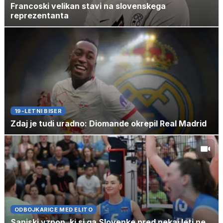
Francoski velikan stavi na slovenskega
reprezentanta
19-LETNI BISER
Zdaj je tudi uradno: Diomande okrepil Real Madrid
ODBOJKARICE MED ELITO
Sanjski vzpon, ki si ga Slovenke pred nekaj leti ne