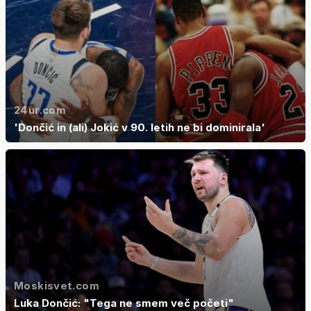
24ur.com
'Dončić in (ali) Jokić v 90. letih ne bi dominirala'
Moskisvet.com
Luka Dončić: "Tega ne smem več početi"