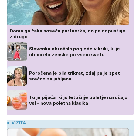
Doma ga čaka noseča partnerka, on pa dopustuje
z drugo
Slovenka obračala poglede v krilu, ki je
obnorelo ženske po vsem svetu
Poročena je bila trikrat, zdaj pa je spet
srečno zaljubljena
To je pijača, ki jo letošnje poletje naročajo
vsi - nova poletna klasika
VIZITA