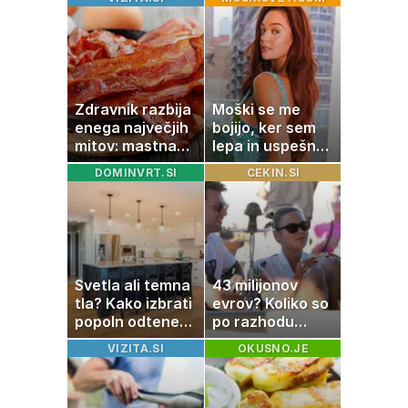
Zdravnik razbija
Moški se me
enega največjih
bojijo, ker sem
mitov: mastna
lepa in uspešna:
jetra ne
Misica razkrila,
DOMINVRT.SI
CEKIN.SI
nastanejo zaradi
zakaj je še
slanine, temveč
vedno samska
zaradi živila, ki
ga imamo vsi
radi
Svetla ali temna
43 milijonov
tla? Kako izbrati
evrov? Koliko so
popoln odtenek
po razhodu
za vaš dom
zahtevale ali
VIZITA.SI
OKUSNO.JE
prejele
partnerice
športnih