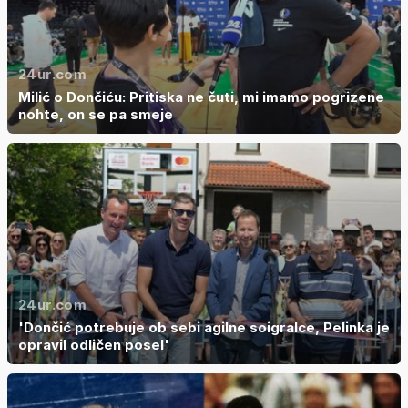
24ur.com
Milić o Dončiću: Pritiska ne čuti, mi imamo pogrizene
nohte, on se pa smeje
24ur.com
'Dončić potrebuje ob sebi agilne soigralce, Pelinka je
opravil odličen posel'