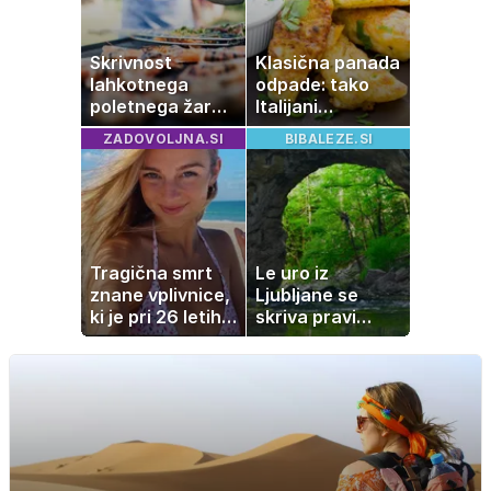
zvezdnikov
Skrivnost
Klasična panada
lahkotnega
odpade: tako
poletnega žara,
Italijani
po katerem ne
pripravijo
ZADOVOLJNA.SI
BIBALEZE.SI
boste
slastne ocvrte
potrebovali
bučke
popoldanskega
spanca
Tragična smrt
Le uro iz
znane vplivnice,
Ljubljane se
ki je pri 26 letih
skriva pravi
izgubila boj z
naravni čudež:
boleznijo
izlet, ki bo
navdušil otroke