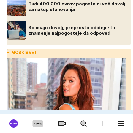
Tudi 400.000 evrov pogosto ni več dovolj
za nakup stanovanja
Ko imajo dovolj, preprosto odidejo: to
znamenje najpogosteje da odpoved
MOSKISVET
Moški se me bojijo, ker sem lepa in uspešna:
Misica razkrila, zakaj je še vedno samska