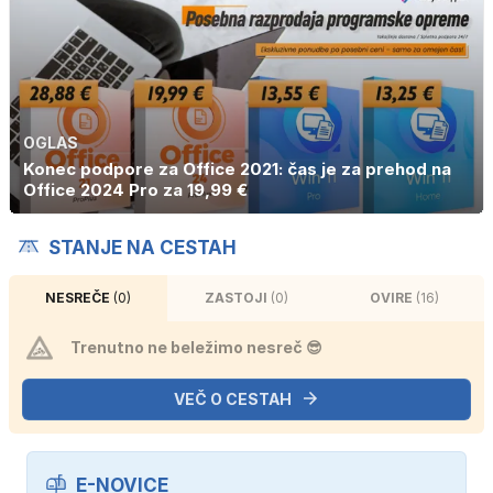
OGLAS
Konec podpore za Office 2021: čas je za prehod na
Office 2024 Pro za 19,99 €
STANJE NA CESTAH
NESREČE
(0)
ZASTOJI
(0)
OVIRE
(16)
Trenutno ne beležimo nesreč 😎
VEČ O CESTAH
E-NOVICE