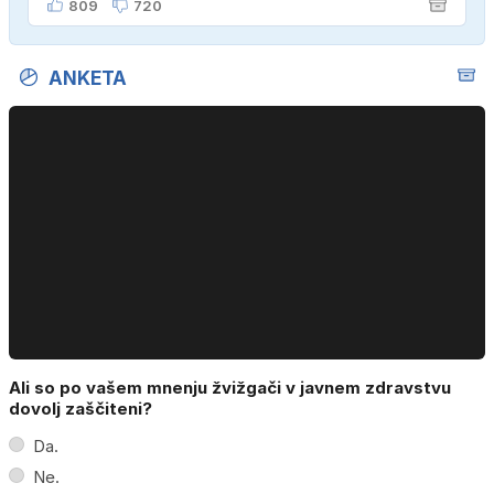
809
720
ANKETA
Ali so po vašem mnenju žvižgači v javnem zdravstvu
dovolj zaščiteni?
Da.
Ne.