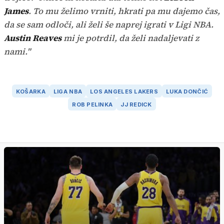
James
. To mu želimo vrniti, hkrati pa mu dajemo čas,
da se sam odloči, ali želi še naprej igrati v Ligi NBA.
Austin Reaves
mi je potrdil, da želi nadaljevati z
nami."
KOŠARKA
LIGA NBA
LOS ANGELES LAKERS
LUKA DONČIĆ
ROB PELINKA
JJ REDICK