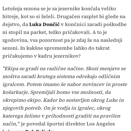
Letošnja sezona se je za jezernike končala veliko
hitreje, kot so si želeli. Drugačen razplet bi glede na
dejstvo, da
Luka Dončić
v končnici zaradi poškodbe
ni stopil na parket, težko pričakovali. A to je
zgodovina, vsa pozornost pa je zdaj že na naslednji
sezoni. In kakšne spremembe lahko do takrat
pričakujemo v kadru jezernikov?
"Ekipa se gradi na različne načine. Skozi menjave se
moštva zaradi krutega sistema odrekajo odličnim
igralcem. Potem imamo še nabor novincev in proste
košarkarje. Spremljali bomo vse možnosti, da
okrepimo ekipo. Kader bo sestavljen okrog Luke in
njegovih potreb. On je vodja in igralec, okrog
katerega želimo v prihodnosti graditi na pravilen
način,"
je povedal športni direktor Los Angeles