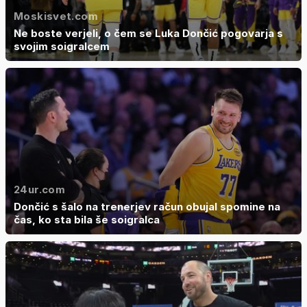
Moskisvet.com
Ne boste verjeli, o čem se Luka Dončić pogovarja s
svojim soigralcem
24ur.com
Dončić s šalo na trenerjev račun obujal spomine na
čas, ko sta bila še soigralca