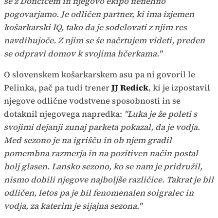
se z Dončićem in njegovo ekipo nenehno
pogovarjamo. Je odličen partner, ki ima izjemen
košarkarski IQ, tako da je sodelovati z njim res
navdihujoče. Z njim se še načrtujem videti, preden
se odpravi domov k svojima hčerkama."
O slovenskem košarkarskem asu pa ni govoril le
Pelinka, pač pa tudi trener
JJ Redick
, ki je izpostavil
njegove odlične vodstvene sposobnosti in se
dotaknil njegovega napredka:
"Luka je že poleti s
svojimi dejanji zunaj parketa pokazal, da je vodja.
Med sezono je na igrišču in ob njem gradil
pomembna razmerja in na pozitiven način postal
bolj glasen. Lansko sezono, ko se nam je pridružil,
nismo dobili njegove najboljše različice. Takrat je bil
odličen, letos pa je bil fenomenalen soigralec in
vodja, za katerim je sijajna sezona."