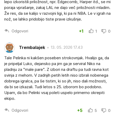
lepo izkoristili priložnost, npr. Edgecomb, Harper itd., se mi
poraja vprašanje, zakaj LAL ne dajo več priložnosti mladim.
Že res, da se kalijo v razvojni ligi, ki pa ni NBA. Le v igrah na
nož, se lahko pridobijo tiste prave izkušnje.
Odgovori
+1
1
0
Trembalajek
13. 05. 2026 17.43
Tale Pelinka ni kakšen poseben strokovnjak. Hvalijo ga, da
je pripeljal Luko, dejansko pa jim ga je serviral Niko na
pladnju za "male pare". Z izbori na draftu pa tudi ravna kot
svinja z mehom. V zadnjih petih letih niso izbrali nobenega
dobrega igralca, pa še tistim, ki so jih, niso dali možnosti,
da bi se izkazali. Tudi letos s 25. izborom bo podobno.
Upam, da bo Pelinki vsaj poleti uspelo primerno okrepiti
ekipo.
Odgovori
+5
5
0