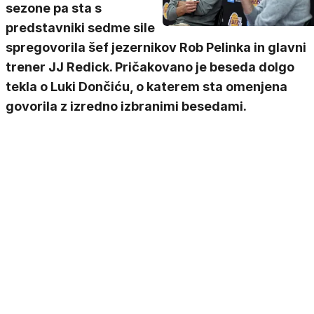
sezone pa sta s
predstavniki sedme sile
spregovorila šef jezernikov Rob Pelinka in glavni
trener JJ Redick. Pričakovano je beseda dolgo
tekla o Luki Dončiću, o katerem sta omenjena
govorila z izredno izbranimi besedami.