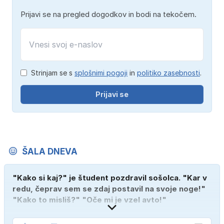
Prijavi se na pregled dogodkov in bodi na tekočem.
Strinjam se s
splošnimi pogoji
in
politiko zasebnosti
.
Prijavi se
ŠALA DNEVA
"Kako si kaj?" je študent pozdravil sošolca. "Kar v
redu, čeprav sem se zdaj postavil na svoje noge!"
"Kako to misliš?" "Oče mi je vzel avto!"