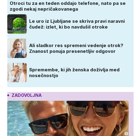
Otroci tu za en teden oddajo telefone, nato pa se
zgodi nekaj nepričakovanega
Le uro iz Ljubljane se skriva pravi naravni
čudež: izlet, ki bo navdušil otroke
Ali sladkor res spremeni vedenje otrok?
Znanost ponuja presenetljiv odgovor
Spremembe, ki jih ženska doživlja med
nosečnostjo
ZADOVOLJNA