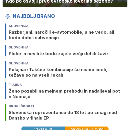
Kdo bo osvojil prvo evropsko lovoriko sezone?
NAJBOLJ BRANO
SLOVENIJA
Razburjeni: naročili e-avtomobile, a ne vedo, ali
bodo dobili subvencijo
SLOVENIJA
Plohe in nevihte bodo zajele večji del države
SLOVENIJA
Polajnar: Takšne kombinacije še nismo imeli,
težave so na vseh rekah
TUJINA
Ženo pozabil na mejnem prehodu in nadaljeval pot
v Nemčijo
DRUGI ŠPORTI
Slovenska reprezentanca do 18 let po zmagi nad
Dansko v finalu EP
VIZITA.SI
MOSKISVET.COM