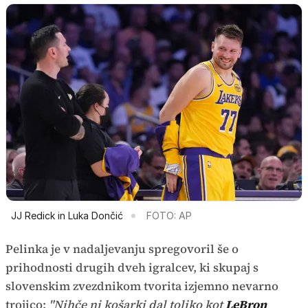
JJ Redick in Luka Dončić
FOTO: AP
Pelinka je v nadaljevanju spregovoril še o
prihodnosti drugih dveh igralcev, ki skupaj s
slovenskim zvezdnikom tvorita izjemno nevarno
trojico:
"Nihče ni košarki dal toliko kot
LeBron