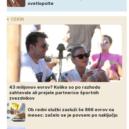
svetlopolte
CEKIN
43 milijonov evrov? Koliko so po razhodu
zahtevale ali prejele partnerice športnih
zvezdnikov
Ob redni službi zasluži še 866 evrov na
mesec: začelo se je povsem po naključju