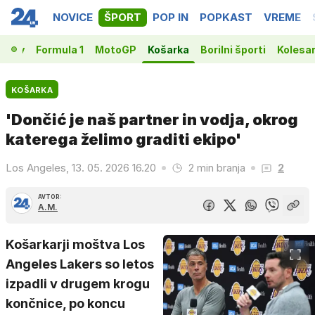
NOVICE
ŠPORT
POP IN
POPKAST
VREME
vakov
Formula 1
MotoGP
Košarka
Borilni športi
Kolesa
KOŠARKA
'Dončić je naš partner in vodja, okrog
katerega želimo graditi ekipo'
Los Angeles, 13. 05. 2026 16.20
2 min branja
2
AVTOR:
A.M.
Košarkarji moštva Los
Angeles Lakers so letos
izpadli v drugem krogu
končnice, po koncu