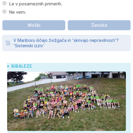
Le v posameznih primerih.
Ne vem.
Moški
Ženska
V Mariboru iščejo žvižgača in 'skrivajo nepravilnosti'?
'Sistemski izziv'
BIBALEZE