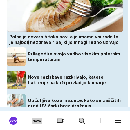
Polna je nevarnih toksinov, a jo imamo vsi radi: to
je najbolj nezdrava riba, ki jo mnogi redno uživajo
Prilagodite svojo vadbo visokim poletnim
temperaturam
Nove raziskave razkrivajo, katere
bakterije na koži privlačijo komarje
Občutljiva koža in sonce: kako se zaščititi
pred UV-žarki brez draženja
CEKIN