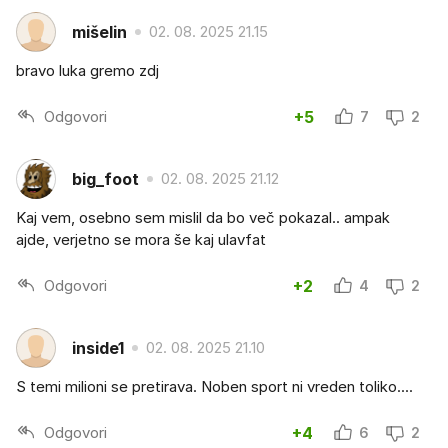
mišelin
02. 08. 2025 21.15
bravo luka gremo zdj
Odgovori
+5
7
2
big_foot
02. 08. 2025 21.12
Kaj vem, osebno sem mislil da bo več pokazal.. ampak
ajde, verjetno se mora še kaj ulavfat
Odgovori
+2
4
2
inside1
02. 08. 2025 21.10
S temi milioni se pretirava. Noben sport ni vreden toliko....
Odgovori
+4
6
2