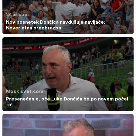
24ur.com
Nov posnetek Dončića navdušuje navijače:
Neverjetna preobrazba
Moskisvet.com
Presenečenje, oče Luke Dončića bo po novem počel
to!