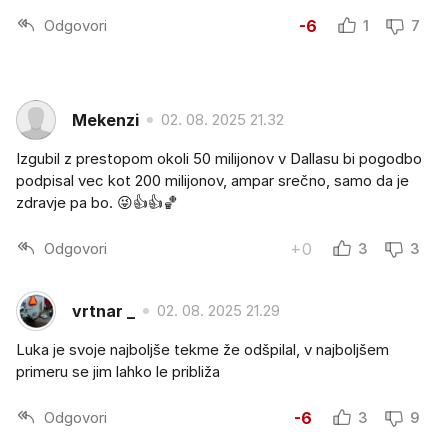
Odgovori
-6
1
7
Mekenzi
02. 08. 2025 21.32
Izgubil z prestopom okoli 50 milijonov v Dallasu bi pogodbo
podpisal vec kot 200 milijonov, ampar srečno, samo da je
zdravje pa bo. 😜👍👍🏀
Odgovori
+0
3
3
vrtnar _
02. 08. 2025 21.29
Luka je svoje najboljše tekme že odšpilal, v najboljšem
primeru se jim lahko le približa
Odgovori
-6
3
9