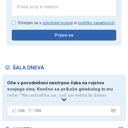
Strinjam se s
splošnimi pogoji
in
politiko zasebnosti
.
Prijavi se
ŠALA DNEVA
Oče v porodnišnici nestrpno čaka na rojstvo
svojega sina. Končno se prikaže ginekolog in mu
reče: "Ne ustrašite se, vaš sin tehta le dober
kilogram!" "Nič čudnega, gospod doktor, saj se z
ženo poznava šele tri mesece."
756
795