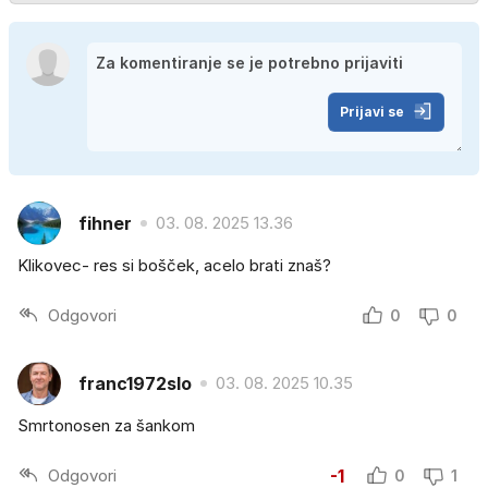
Prijavi se
fihner
03. 08. 2025 13.36
Klikovec- res si bošček, acelo brati znaš?
Odgovori
0
0
franc1972slo
03. 08. 2025 10.35
Smrtonosen za šankom
Odgovori
-1
0
1