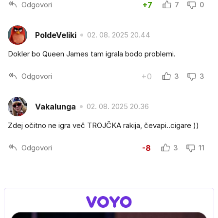
Odgovori
+7
7
0
PoldeVeliki
02. 08. 2025 20.44
Dokler bo Queen James tam igrala bodo problemi.
Odgovori
+0
3
3
Vakalunga
02. 08. 2025 20.36
Zdej očitno ne igra več TROJČKA rakija, čevapi..cigare ))
Odgovori
-8
3
11