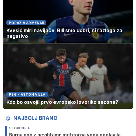
PORAZ V ARMENIJI
Kvesić miri navijače: Bili smo dobri, ni razloga za
negativo
PSG - ASTON VILLA
Kdo bo osvojil prvo evropsko lovoriko sezone?
NAJBOLJ BRANO
SLOVENIJA
Burna noč z nevihtami: meteorna voda poplavila