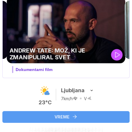
J PRIJATELJ PINGVIN
Film meseca / družinski, pustolovski
Ljubljana
7km/h
V
23°C
VREME