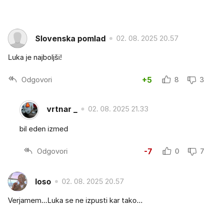
Slovenska pomlad
02. 08. 2025 20.57
Luka je najboljši!
Odgovori
+5
8
3
vrtnar _
02. 08. 2025 21.33
bil eden izmed
Odgovori
-7
0
7
loso
02. 08. 2025 20.57
Verjamem…Luka se ne izpusti kar tako…