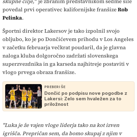
skupne cilje,"
je zbranim predstavnikom sedme sile
povedal prvi operativec kalifornijske franšize
Rob
Pelinka
.
Športni direktor Lakersov je tako izpolnil svojo
obljubo, ko je po Dončićevem prihodu v Los Angeles
v začetku februarja večkrat poudaril, da je glavna
naloga kluba dolgoročno zadržati slovenskega
superzvezdnika in ga karseda najhitreje postaviti v
vlogo prvega obraza franšize.
PREBERI ŠE
Dončić po podpisu nove pogodbe z
Lakersi: Zelo sem hvaležen za to
priložnost
"Luka je že vajen vloge liderja tako na kot izven
igrišča. Prepričan sem, da bomo skupaj z njim v