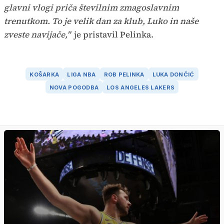
glavni vlogi priča številnim zmagoslavnim
trenutkom. To je velik dan za klub, Luko in naše
zveste navijače,"
je pristavil Pelinka.
KOŠARKA
LIGA NBA
ROB PELINKA
LUKA DONČIĆ
NOVA POGODBA
LOS ANGELES LAKERS