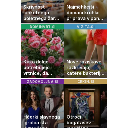
Skrivnost
Najmehkejši
lahkotnega
domači kruhki:
poletnega žara,
priprava v ponvi
po katerem ne
je trik za popoln
DOMINVRT.SI
VIZITA.SI
boste
rezultat
potrebovali
popoldanskega
spanca
Kako dolgo
Nove raziskave
potrebujejo
razkrivajo,
vrtnice, da
katere bakterije
zrastejo? Vse o
na koži privlačijo
ZADOVOLJNA.SI
CEKIN.SI
rasti, cvetenju in
komarje
negi vrtnic
Hčerki slavnega
Otroci
igralca sta
bogatašev