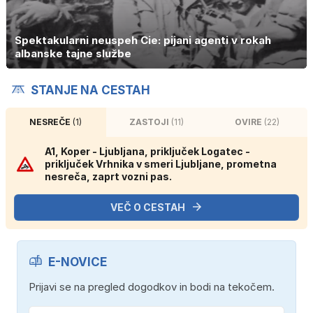
Spektakularni neuspeh Cie: pijani agenti v rokah
albanske tajne službe
STANJE NA CESTAH
NESREČE
(1)
ZASTOJI
(11)
OVIRE
(22)
A1, Koper - Ljubljana, priključek Logatec -
priključek Vrhnika v smeri Ljubljane, prometna
nesreča, zaprt vozni pas.
VEČ O CESTAH
E-NOVICE
Prijavi se na pregled dogodkov in bodi na tekočem.