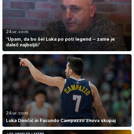
24ur.com
'Upam, da bo šel Luka po poti legend ‒ zame je
daleč najboljši'
24ur.com
Luka Dončić in Facundo Campazzo znova skupaj