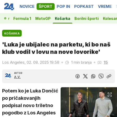
NOVICE
ŠPORT
POP IN
POPKAST
VREME
vakov
Formula 1
MotoGP
Košarka
Borilni športi
Kolesa
KOŠARKA
'Luka je ubijalec na parketu, ki bo naš
klub vodil v lovu na nove lovorike'
Los Angeles, 02. 08. 2025 19.58
1 min branja
15
AVTOR:
A.V.
Potem ko je Luka Dončić
po pričakovanjih
podpisal novo triletno
pogodbo z Los Angeles