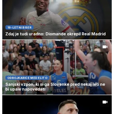
19-LETNI BISER
Zdaj je tudi uradno: Diomande okrepil Real Madrid
ODBOJKARICE MED ELITO
Sanjski vzpon, ki si ga Slovenke pred nekaj leti ne
bi upale napovedati