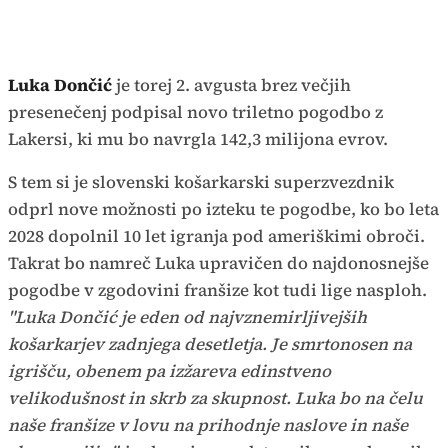
Luka Dončić
je torej 2. avgusta brez večjih
presenečenj podpisal novo triletno pogodbo z
Lakersi, ki mu bo navrgla 142,3 milijona evrov.
S tem si je slovenski košarkarski superzvezdnik
odprl nove možnosti po izteku te pogodbe, ko bo leta
2028 dopolnil 10 let igranja pod ameriškimi obroči.
Takrat bo namreč Luka upravičen do najdonosnejše
pogodbe v zgodovini franšize kot tudi lige nasploh.
"Luka Dončić je eden od najvznemirljivejših
košarkarjev zadnjega desetletja. Je smrtonosen na
igrišču, obenem pa izžareva edinstveno
velikodušnost in skrb za skupnost. Luka bo na čelu
naše franšize v lovu na prihodnje naslove in naše