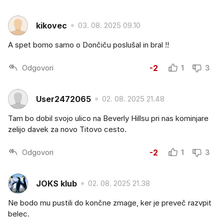
kikovec
03. 08. 2025 09.10
A spet bomo samo o Dončiču poslušal in bral !!
Odgovori
-2
1
3
User2472065
02. 08. 2025 21.48
Tam bo dobil svojo ulico na Beverly Hillsu pri nas kominjare
zelijo davek za novo Titovo cesto.
Odgovori
-2
1
3
JOKS klub
02. 08. 2025 21.38
Ne bodo mu pustili do končne zmage, ker je preveč razvpit
belec.