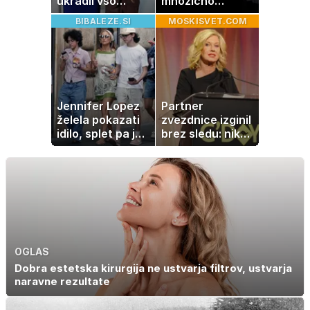
ukradli vso
množično
pozornost
prodajajo
BIBALEZE.SI
MOSKISVET.COM
družinske
zbirke: raje imajo
denar kot
umetnine
Jennifer Lopez
Partner
želela pokazati
zvezdnice izginil
idilo, splet pa je
brez sledu: nikoli
razburila ena
ga niso našli,
stvar
nato je prišla še
ena tragedija
OGLAS
Dobra estetska kirurgija ne ustvarja filtrov, ustvarja
naravne rezultate