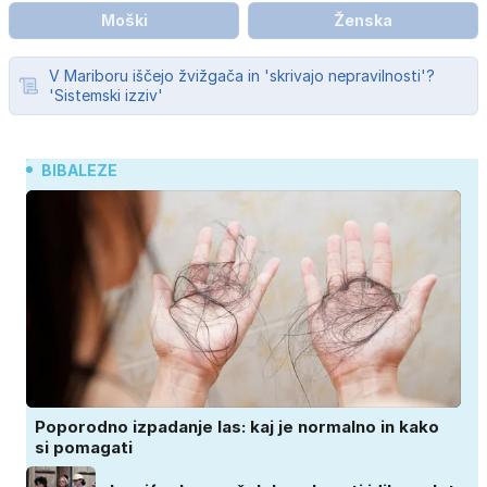
Moški
Ženska
V Mariboru iščejo žvižgača in 'skrivajo nepravilnosti'?
'Sistemski izziv'
BIBALEZE
Poporodno izpadanje las: kaj je normalno in kako
si pomagati