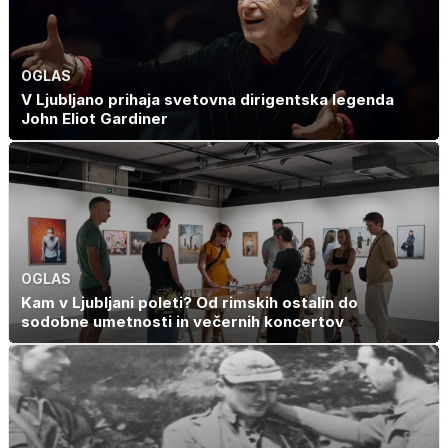
OGLAS
V Ljubljano prihaja svetovna dirigentska legenda
John Eliot Gardiner
OGLAS
Kam v Ljubljani poleti? Od rimskih ostalin do
sodobne umetnosti in večernih koncertov