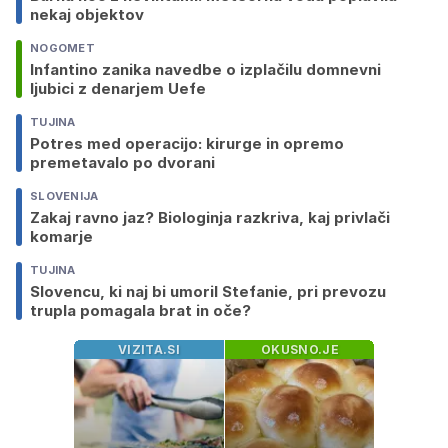
nekaj objektov
NOGOMET
Infantino zanika navedbe o izplačilu domnevni
ljubici z denarjem Uefe
TUJINA
Potres med operacijo: kirurge in opremo
premetavalo po dvorani
SLOVENIJA
Zakaj ravno jaz? Biologinja razkriva, kaj privlači
komarje
TUJINA
Slovencu, ki naj bi umoril Stefanie, pri prevozu
trupla pomagala brat in oče?
VIZITA.SI
OKUSNO.JE