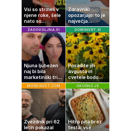
Vsi so strmeli v
Zdravniki
njene roke, šele
opozarjajo: to je
nato so
največja
ugotovili, kaj drži
napaka, ki jo
ZADOVOLJNA.SI
DOMINVRT.SI
ljudje delajo med
vročino
Njuna ljubezen
Posadite jih
naj bi bila
avgusta in
marketinški trik,
cvetele bodo
tako se odzivata
vse do zime
MOSKISVET.COM
OKUSNO.JE
na govorice
Zvezdnik pri 62
Hitra pita brez
letih pokazal
testa: vse