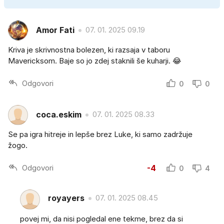
Amor Fati
07. 01. 2025 09.19
Kriva je skrivnostna bolezen, ki razsaja v taboru
Mavericksom. Baje so jo zdej staknili še kuharji. 😂
Odgovori
0
0
coca.eskim
07. 01. 2025 08.33
Se pa igra hitreje in lepše brez Luke, ki samo zadržuje
žogo.
Odgovori
-4
0
4
royayers
07. 01. 2025 08.45
povej mi, da nisi pogledal ene tekme, brez da si