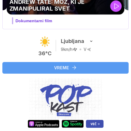
MOJ PRIJATELJ PINGVIN
Film meseca / družinski, pustolovski
Ljubljana
9km/h
V
36°C
VREME