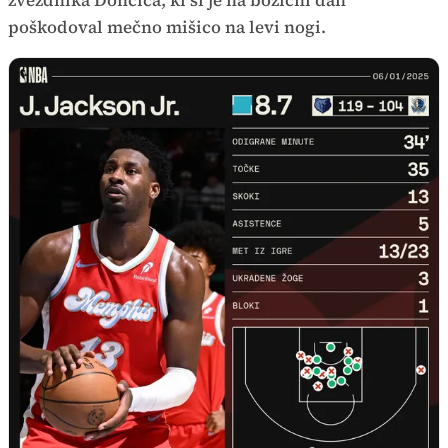
zvezdnika Dončića, ki si je na božični dan
poškodoval mečno mišico na levi nogi.