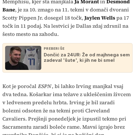
Memphisu, kjer sta manjkala
Ja Morant
in
Desmond
Bane
, je za 10. zmago na 11. tekmi v domači dvorani
Scotty Pippen Jr. dosegel 18 točk,
Jaylen Wells
pa 17
točk in 11 podaj. Na lestvici je Dallas zdaj zdrsnil na
šesto mesto na zahodu.
PREBERI ŠE
Dončić za 24UR: Že od majhnega sem
zadeval 'šute', ki jih ne bi smel
Kot je poročal
ESPN
, bi lahko Irving manjkal vsaj
dva tedna. Košarkar ima težave z ukleščenim živcem
v ledvenem predelu hrbta. Irving je bil zaradi
bolezni odsoten že na tekmi proti Cleveland
Cavaliers. Prejšnji ponedeljek je izpustil tekmo pri
Sacramentu zaradi boleče rame. Mavsi igrajo brez