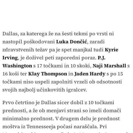
Dallas, za katerega že na šesti tekmi po vrsti ni
nastopil poškodovani
Luka Dončić
, zaradi
zdravstvenih težav pa je spet manjkal tudi
Kyrie
Irving
, je doživel peti zaporedni poraz.
P.J.
Washington
s 17 točkami in 10 skoki,
Naji Marshall
s
16 koši ter
Klay Thompson
in
Jaden Hardy
s po 15
točkami niso uspeli zapolniti vrzeli ob odsotnosti
svojih najbolj učinkovitih igralcev.
Prvo četrtino je Dallas sicer dobil z 10 točkami
prednosti, a že ob menjavi strani so imeli domači
minimalno prednost. V drugem delu je prednost
moštva iz Tennesseeja počasi naraščala. Pri