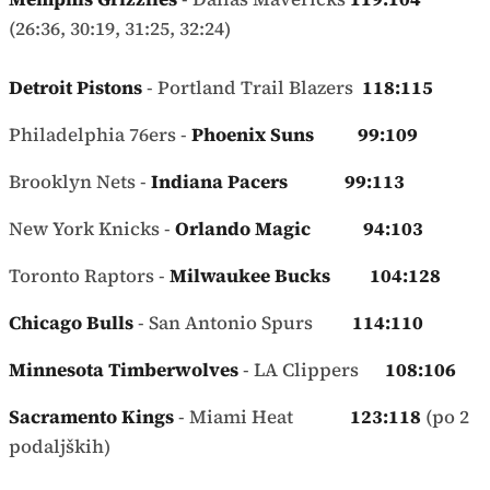
(26:36, 30:19, 31:25, 32:24)
Detroit Pistons
- Portland Trail Blazers
118:115
Philadelphia 76ers -
Phoenix Suns 99:109
Brooklyn Nets -
Indiana Pacers 99:113
New York Knicks -
Orlando Magic 94:103
Toronto Raptors -
Milwaukee Bucks 104:128
Chicago Bulls
- San Antonio Spurs
114:110
Minnesota Timberwolves
- LA Clippers
108:106
Sacramento Kings
- Miami Heat
123:118
(po 2
podaljških)