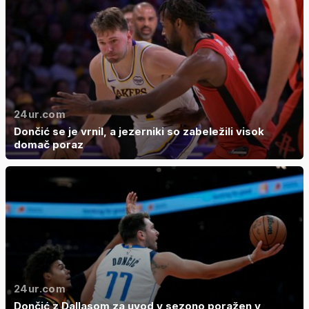
24ur.com
Dončić se je vrnil, a jezerniki so zabeležili visok
domač poraz
24ur.com
Dončić z Dallasom za uvod v sezono poražen v