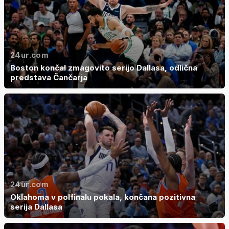
24ur.com
Boston končal zmagovito serijo Dallasa, odlična
predstava Čančarja
24ur.com
Oklahoma v polfinalu pokala, končana pozitivna
serija Dallasa