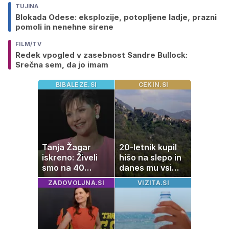
TUJINA
Blokada Odese: eksplozije, potopljene ladje, prazni
pomoli in nenehne sirene
FILM/TV
Redek vpogled v zasebnost Sandre Bullock:
Srečna sem, da jo imam
BIBALEZE.SI
CEKIN.SI
Tanja Žagar
20-letnik kupil
iskreno: Živeli
hišo na slepo in
smo na 40
danes mu vsi
kvadratih, a
zavidajo
ZADOVOLJNA.SI
VIZITA.SI
imela sem vse,
kar otrok
potrebuje