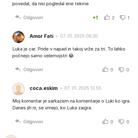
povedal, da nisi pogledal ene tekme
Odgovori
+1
2
1
Amor Fati
07. 01. 2025 09.20
Luka je car. Pride v napad in takoj vrže za tri. To lahko
počnejo samo velemojstri 😂
Odgovori
0
0
coca.eskim
07. 01. 2025 13.55
Moj komentar je sarkazem na komentarje o Luki ko igra.
Danes jih ni, se vrnejo, ko Luka zaigra.
Odgovori
0
0