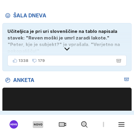
ŠALA DNEVA
Učiteljica je pri uri slovenščine na tablo napisala
stavek: "Reven moški je umrl zaradi lakote."
"Peter, kje je subjekt?" je vprašala. "Verjetno na
pokopališču!"
1338
179
ANKETA