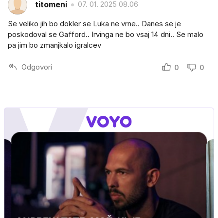
titomeni
07. 01. 2025 08.06
Se veliko jih bo dokler se Luka ne vrne.. Danes se je
poskodoval se Gafford.. Irvinga ne bo vsaj 14 dni.. Se malo
pa jim bo zmanjkalo igralcev
Odgovori
0
0