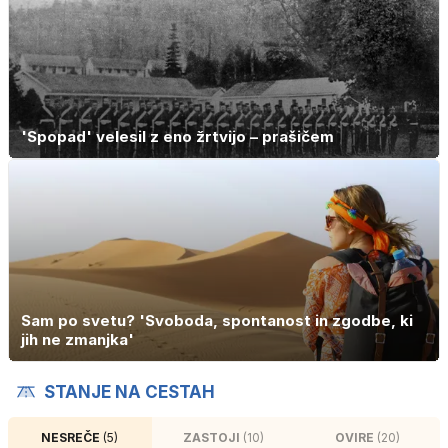
'Spopad' velesil z eno žrtvijo – prašičem
Sam po svetu? 'Svoboda, spontanost in zgodbe, ki
jih ne zmanjka'
STANJE NA CESTAH
NESREČE
(5)
ZASTOJI
(10)
OVIRE
(20)