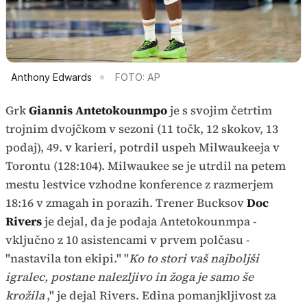
Anthony Edwards
FOTO: AP
Grk
Giannis Antetokounmpo
je s svojim četrtim
trojnim dvojčkom v sezoni (11 točk, 12 skokov, 13
podaj), 49. v karieri, potrdil uspeh Milwaukeeja v
Torontu (128:104). Milwaukee se je utrdil na petem
mestu lestvice vzhodne konference z razmerjem
18:16 v zmagah in porazih. Trener Bucksov
Doc
Rivers
je dejal, da je podaja Antetokounmpa -
vključno z 10 asistencami v prvem polčasu -
"nastavila ton ekipi." "
Ko to stori vaš najboljši
igralec, postane nalezljivo in žoga je samo še
krožila
," je dejal Rivers. Edina pomanjkljivost za