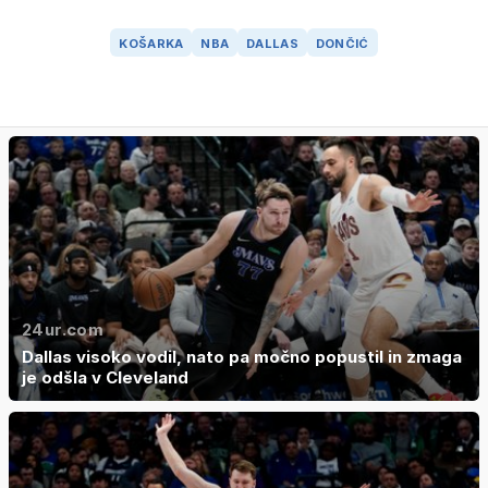
KOŠARKA
NBA
DALLAS
DONČIĆ
24ur.com
Dallas visoko vodil, nato pa močno popustil in zmaga
je odšla v Cleveland