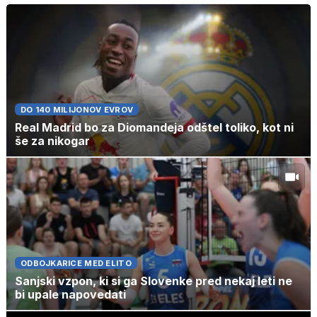
DO 140 MILIJONOV EVROV
Real Madrid bo za Diomandeja odštel toliko, kot ni
še za nikogar
ODBOJKARICE MED ELITO
Sanjski vzpon, ki si ga Slovenke pred nekaj leti ne
bi upale napovedati