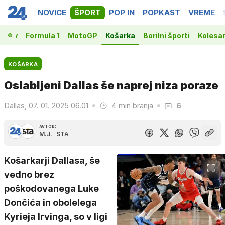
NOVICE
ŠPORT
POP IN
POPKAST
VREME
vakov
Formula 1
MotoGP
Košarka
Borilni športi
Kolesa
KOŠARKA
Oslabljeni Dallas še naprej niza poraze
Dallas, 07. 01. 2025 06.01
4 min branja
6
AVTOR:
M.J.
STA
Košarkarji Dallasa, še
vedno brez
poškodovanega Luke
Dončića in obolelega
Kyrieja Irvinga, so v ligi