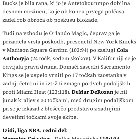
Bucks je bila rana, ki jo je Antetokounmpo dobilna
desnem mezincu, ko je ob koncu prvega polčasa
zadel rob obroča ob poskusu blokade.
Tudi na vzhodu je Orlando Magic, čeprav ga je
prizadela vrsta poškodb, presenetil New York Knicks
v Madison Square Gardnu (103:94) po zaslugi
Cola
Anthonyja
(24 točk, sedem skokov). V Kaliforniji se je
odvijala prava drama. Domači zasedbi Sacramento
Kings se je uspelo vrniti po 17 točkah zaostanka v
zadnji četrtini in iztržiti zmago po dveh podaljških
proti Miami Heat (123:118).
DeMar DeRozan
je bil
junak kraljev s 30 točkami, med drugim podaljškom
pa se je izkazal z bleščečo predstavo z zadnjimi
devetimi točkami svoje ekipe.
Izidi, liga NBA, redni del:
Memphis Grizzlies
- Dallas Mavericks
119:104