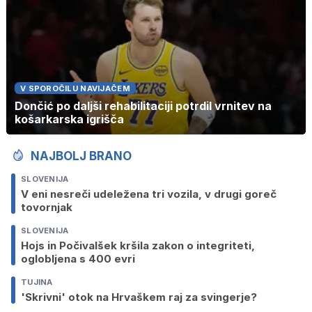
V SPOROČILU NAVIJAČEM
Dončić po daljši rehabilitaciji potrdil vrnitev na
košarkarska igrišča
NAJBOLJ BRANO
SLOVENIJA
V eni nesreči udeležena tri vozila, v drugi goreč
tovornjak
SLOVENIJA
Hojs in Počivalšek kršila zakon o integriteti,
oglobljena s 400 evri
TUJINA
'Skrivni' otok na Hrvaškem raj za svingerje?