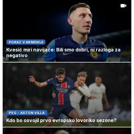
PORAZ V ARMENIJI
Kvesić miri navijače: Bili smo dobri, ni razloga za
negativo
PSG - ASTON VILLA
Kdo bo osvojil prvo evropsko lovoriko sezone?