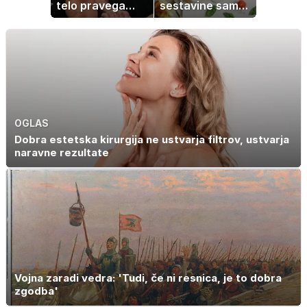
telo pravega
sestavine samo
gladiatorja
zmešate in
pečica opravi
ostalo
OGLAS
Dobra estetska kirurgija ne ustvarja filtrov, ustvarja
naravne rezultate
Vojna zaradi vedra: 'Tudi, če ni resnica, je to dobra
zgodba'