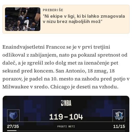
PREBERI ŠE
'Ni ekipe v ligi, ki bi lahko zmagovala
v nizu brez najboljših mož'
Enaindvajsetletni Francoz se je v prvi tretjini
odlikoval z zabijanjem, nato pa pokazal spretnost od
daleč, a je zgrešil zelo dolg met za izenačenje pet
sekund pred koncem. San Antonio, 18 zmag, 18
porazov, je padel na 10. mesto na zahodu pred potjo v
Milwaukee v sredo. Chicago je deseti na vzhodu.