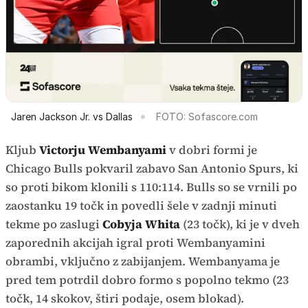
Jaren Jackson Jr. vs Dallas
FOTO: Sofascore.com
Kljub
Victorju Wembanyami
v dobri formi je
Chicago Bulls pokvaril zabavo San Antonio Spurs, ki
so proti bikom klonili s 110:114. Bulls so se vrnili po
zaostanku 19 točk in povedli šele v zadnji minuti
tekme po zaslugi
Cobyja Whita
(23 točk), ki je v dveh
zaporednih akcijah igral proti Wembanyamini
obrambi, vključno z zabijanjem. Wembanyama je
pred tem potrdil dobro formo s popolno tekmo (23
točk, 14 skokov, štiri podaje, osem blokad).