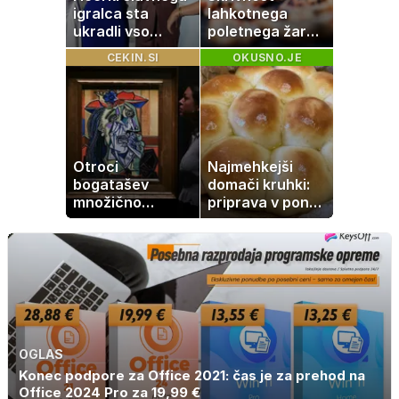
igralca sta
lahkotnega
ukradli vso
poletnega žara,
pozornost
po katerem ne
CEKIN.SI
OKUSNO.JE
boste
potrebovali
popoldanskega
spanca
Otroci
Najmehkejši
bogatašev
domači kruhki:
množično
priprava v ponvi
prodajajo
je trik za popoln
družinske
rezultat
zbirke: raje imajo
denar kot
umetnine
OGLAS
Konec podpore za Office 2021: čas je za prehod na
Office 2024 Pro za 19,99 €