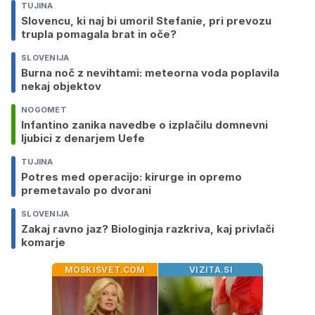
TUJINA
Slovencu, ki naj bi umoril Stefanie, pri prevozu
trupla pomagala brat in oče?
SLOVENIJA
Burna noč z nevihtami: meteorna voda poplavila
nekaj objektov
NOGOMET
Infantino zanika navedbe o izplačilu domnevni
ljubici z denarjem Uefe
TUJINA
Potres med operacijo: kirurge in opremo
premetavalo po dvorani
SLOVENIJA
Zakaj ravno jaz? Biologinja razkriva, kaj privlači
komarje
MOSKISVET.COM
VIZITA.SI