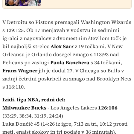
V Detroitu so Pistons premagali Washington Wizards
s 129:125. Ob 17 menjavah v vodstvu in sedmimi
igralci zmagovalcev z dvomestnim številom točk je
bil najboljši strelec
Alex Sarr
z 19 točkami. V New
Orleansu je Orlando dosegel zmago s 113:93 nad
Pelicans po zaslugi
Paola Banchera
s 34 točkami,
Franz Wagner
jih je dodal 27. V Chicagu so Bulls v
zadnji četrtini poskrbeli za zmago nad Brooklyn Nets
s 116:110.
Izidi, liga NBA, redni del:
Milwaukee Bucks
- Los Angeles Lakers
126:106
(33:29, 38:34, 31:19, 24:24)
Luka Dončić 45 (14:26 iz igre, 7:13 za tri, 10:12 prosti
meti, enajst skokov in tri podaje v 36 minutah).