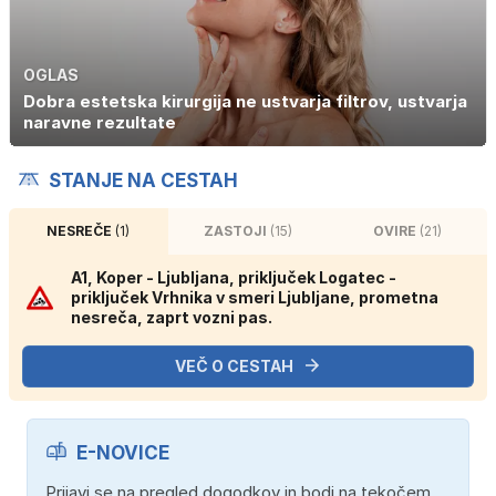
OGLAS
Dobra estetska kirurgija ne ustvarja filtrov, ustvarja
naravne rezultate
STANJE NA CESTAH
NESREČE
(1)
ZASTOJI
(15)
OVIRE
(21)
A1, Koper - Ljubljana, priključek Logatec -
priključek Vrhnika v smeri Ljubljane, prometna
nesreča, zaprt vozni pas.
VEČ O CESTAH
E-NOVICE
Prijavi se na pregled dogodkov in bodi na tekočem.