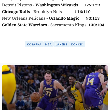
Detroit Pistons -
Washington Wizards 125:129
Chicago Bulls
- Brooklyn Nets
116:110
New Orleans Pelicans -
Orlando Magic 93:113
Golden State Warriors
- Sacramento Kings
130:104
KOŠARKA
NBA
LAKERS
DONČIĆ