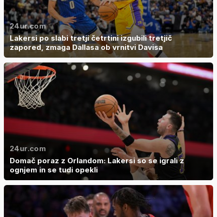
24ur.com
Lakersi po slabi tretji četrtini izgubili tretjič
zapored, zmaga Dallasa ob vrnitvi Davisa
24ur.com
Domač poraz z Orlandom: Lakersi so se igrali z
ognjem in se tudi opekli