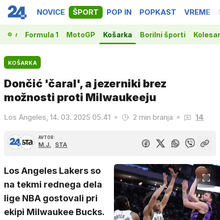
NOVICE
ŠPORT
POP IN
POPKAST
VREME
vakov
Formula 1
MotoGP
Košarka
Borilni športi
Kolesa
KOŠARKA
Dončić 'čaral', a jezerniki brez
možnosti proti Milwaukeeju
Los Angeles, 14. 03. 2025 05.41
2 min branja
14
AVTOR:
M.J.
STA
Los Angeles Lakers so
na tekmi rednega dela
lige NBA gostovali pri
ekipi Milwaukee Bucks.