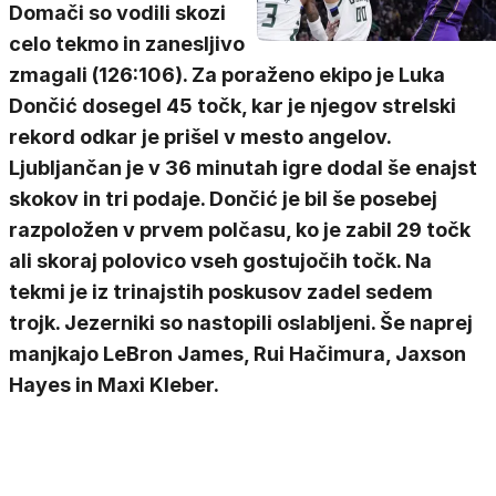
Domači so vodili skozi
celo tekmo in zanesljivo
zmagali (126:106). Za poraženo ekipo je Luka
Dončić dosegel 45 točk, kar je njegov strelski
rekord odkar je prišel v mesto angelov.
Ljubljančan je v 36 minutah igre dodal še enajst
skokov in tri podaje. Dončić je bil še posebej
razpoložen v prvem polčasu, ko je zabil 29 točk
ali skoraj polovico vseh gostujočih točk. Na
tekmi je iz trinajstih poskusov zadel sedem
trojk. Jezerniki so nastopili oslabljeni. Še naprej
manjkajo LeBron James, Rui Hačimura, Jaxson
Hayes in Maxi Kleber.