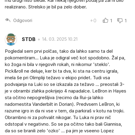
mu drugi niso sledili. Kar nekaj njegovih podaj pa žal ni bilo
realizirano. Strelsko je bil pa zelo dober.
Odgovori
+0
1
1
STDB
14. 03. 2025 10.21
Pogledal sem prvi polčas, tako da lahko samo ta del
pokomentiram... Luka je odigral več kot spodobno. Žal pa,
ko žoga ni bila v njegovih rokah, ni nikomur 'steklo'.
Pick&roll ne deluje, ker bi ta dva, ki sta na centru igrala,
imela še pri Olimpliji težavo v ekipo pridet. Tudi vsa
podvajanja na Luki so se izkazala za težavo ... preostali 3-
je v obrambi zlahka pokrijejo 4 napadalce. LeBron in Hayes
sta očitno nepogrešljiva (recimo da Rui-ja lahko
nadomestita Vanderbilt in Dorian). Predvsem LeBron, ki
razume igro in da ni vse v tem, da parkiraš v kotu na trojki.
Obrambno ni za pohvalit nikogar. Tu Luka ni prav nič
odstopal v negativno. So se pa očitno tako bali Giannisa,
da so se branili zelo 'ozko' ... pa jim je vseeno Lopez