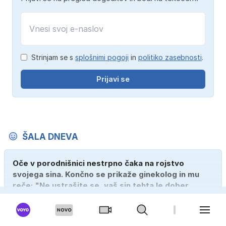
Strinjam se s
splošnimi pogoji
in
politiko zasebnosti
.
Prijavi se
ŠALA DNEVA
Oče v porodnišnici nestrpno čaka na rojstvo
svojega sina. Končno se prikaže ginekolog in mu
reče: "Ne ustrašite se, vaš sin tehta le dober
kilogram!" "Nič čudnega, gospod doktor, saj se z
ženo poznava šele tri mesece."
763
802