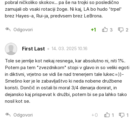
pobral ničkoliko skokov... pa še na trojki so posledično
zamujali ob vsaki rotaciji žoge. Ni kaj, LA bo hudo 'trpel'
brez Hayes-a, Rui-ja, predvsem brez LeBrona.
Odgovori
+1
3
2
First Last
14. 03. 2025 10.16
Tole se jemlje kot nekaj resnega, kar absolutno ni, niti 1%.
Potem pa tem "zvezdnikom" stopi v glavo in so veliki egoti
in diktivni, vrjetno se vidi še nad trenerjem tale lukec=))-
Smešno ker je le zabavljaštvo ki neda nobene družbene
koristi. Dončič in ostali bi moral 3/4 denarja donirat, in
dejansko kaj prispevat k družbi, potem bi se pa lahko tako
nosil kot se.
Odgovori
+0
1
1