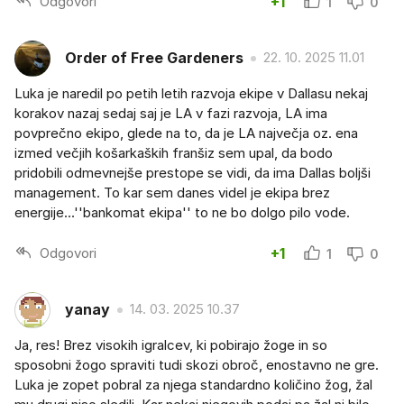
Odgovori
+1
1
0
Order of Free Gardeners
22. 10. 2025 11.01
Luka je naredil po petih letih razvoja ekipe v Dallasu nekaj
korakov nazaj sedaj saj je LA v fazi razvoja, LA ima
povprečno ekipo, glede na to, da je LA največja oz. ena
izmed večjih košarkaških franšiz sem upal, da bodo
pridobili odmevnejše prestope se vidi, da ima Dallas boljši
management. To kar sem danes videl je ekipa brez
energije...''bankomat ekipa'' to ne bo dolgo pilo vode.
Odgovori
+1
1
0
yanay
14. 03. 2025 10.37
Ja, res! Brez visokih igralcev, ki pobirajo žoge in so
sposobni žogo spraviti tudi skozi obroč, enostavno ne gre.
Luka je zopet pobral za njega standardno količino žog, žal