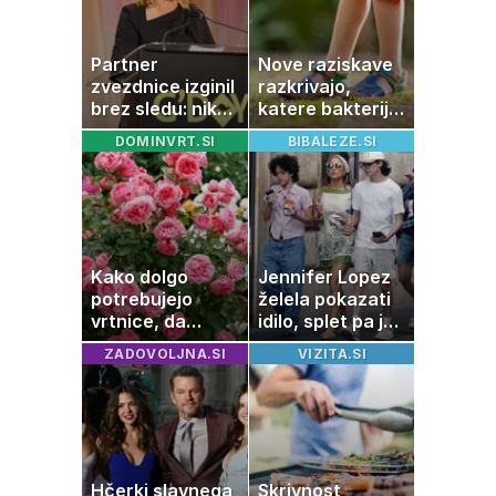
Partner
Nove raziskave
zvezdnice izginil
razkrivajo,
brez sledu: nikoli
katere bakterije
ga niso našli,
na koži privlačijo
DOMINVRT.SI
BIBALEZE.SI
nato je prišla še
komarje
ena tragedija
Kako dolgo
Jennifer Lopez
potrebujejo
želela pokazati
vrtnice, da
idilo, splet pa je
zrastejo? Vse o
razburila ena
ZADOVOLJNA.SI
VIZITA.SI
rasti, cvetenju in
stvar
negi vrtnic
Hčerki slavnega
Skrivnost