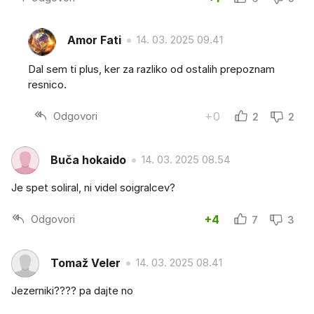
Amor Fati
14. 03. 2025 09.41
Dal sem ti plus, ker za razliko od ostalih prepoznam
resnico.
Odgovori
+0
2
2
Buča hokaido
14. 03. 2025 08.54
Je spet soliral, ni videl soigralcev?
Odgovori
+4
7
3
Tomaž Veler
14. 03. 2025 08.41
Jezerniki???? pa dajte no