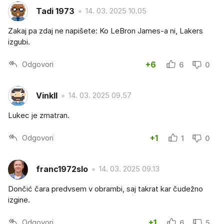
Tadi 1973
14. 03. 2025 10.05
Zakaj pa zdaj ne napišete: Ko LeBron James-a ni, Lakers
izgubi.
Odgovori
+6
6
0
Vinkll
14. 03. 2025 09.57
Lukec je zmatran.
Odgovori
+1
1
0
franc1972slo
14. 03. 2025 09.13
Dončić čara predvsem v obrambi, saj takrat kar čudežno
izgine.
Odgovori
+1
6
5