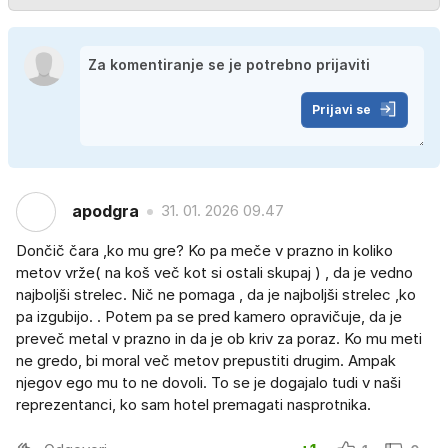
Prijavi se
apodgra
31. 01. 2026 09.47
Dončič čara ,ko mu gre? Ko pa meče v prazno in koliko
metov vrže( na koš več kot si ostali skupaj ) , da je vedno
najboljši strelec. Nič ne pomaga , da je najboljši strelec ,ko
pa izgubijo. . Potem pa se pred kamero opravičuje, da je
preveč metal v prazno in da je ob kriv za poraz. Ko mu meti
ne gredo, bi moral več metov prepustiti drugim. Ampak
njegov ego mu to ne dovoli. To se je dogajalo tudi v naši
reprezentanci, ko sam hotel premagati nasprotnika.