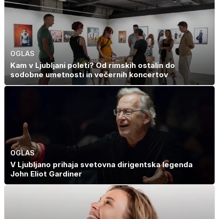
OGLAS
Kam v Ljubljani poleti? Od rimskih ostalin do
sodobne umetnosti in večernih koncertov
OGLAS
V Ljubljano prihaja svetovna dirigentska legenda
John Eliot Gardiner