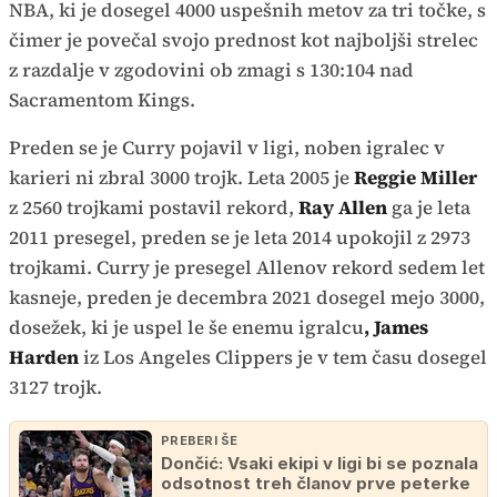
NBA, ki je dosegel 4000 uspešnih metov za tri točke, s
čimer je povečal svojo prednost kot najboljši strelec
z razdalje v zgodovini ob zmagi s 130:104 nad
Sacramentom Kings.
Preden se je Curry pojavil v ligi, noben igralec v
karieri ni zbral 3000 trojk. Leta 2005 je
Reggie Miller
z 2560 trojkami postavil rekord,
Ray Allen
ga je leta
2011 presegel, preden se je leta 2014 upokojil z 2973
trojkami. Curry je presegel Allenov rekord sedem let
kasneje, preden je decembra 2021 dosegel mejo 3000,
dosežek, ki je uspel le še enemu igralcu
, James
Harden
iz Los Angeles Clippers je v tem času dosegel
3127 trojk.
PREBERI ŠE
Dončić: Vsaki ekipi v ligi bi se poznala
odsotnost treh članov prve peterke