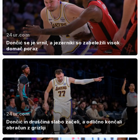
24ur.com
Dončić se je vrnil, a jezerniki so zabeležili visok
domač poraz
24ur.com
Dončić in druščina slabo začeli, a odlično končali
obračun z grizliji