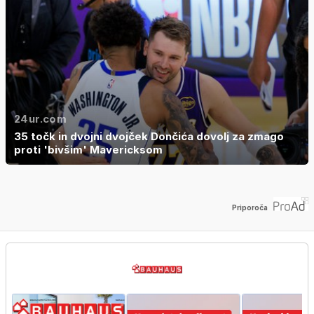
24ur.com
35 točk in dvojni dvojček Dončića dovolj za zmago
proti 'bivšim' Mavericksom
Priporoča