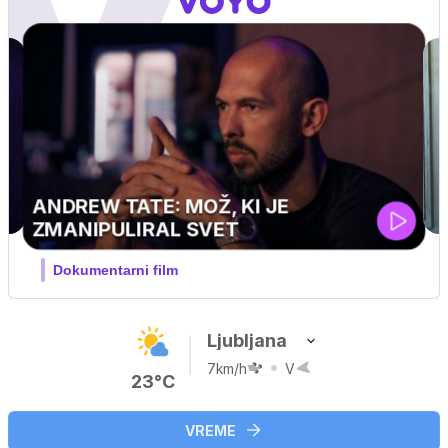
MOJ PRIJATELJ PINGVIN
Film meseca / družinski, pustolovski
Ljubljana
7km/h
V
23°C
VREME