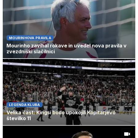
MOURINHOVA PRAVILA
Mourinho zavihal rokave in uvedel nova pravila v
zvezdniški slačilnici
LEGENDA KLUBA
Velika čast: Kingsi bodo upokojili Kopitarjevo
številko 11