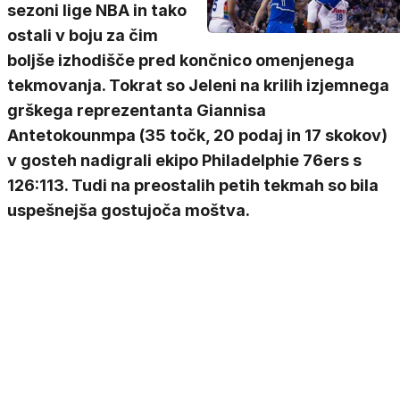
sezoni lige NBA in tako
ostali v boju za čim
boljše izhodišče pred končnico omenjenega
tekmovanja. Tokrat so Jeleni na krilih izjemnega
grškega reprezentanta Giannisa
Antetokounmpa (35 točk, 20 podaj in 17 skokov)
v gosteh nadigrali ekipo Philadelphie 76ers s
126:113. Tudi na preostalih petih tekmah so bila
uspešnejša gostujoča moštva.