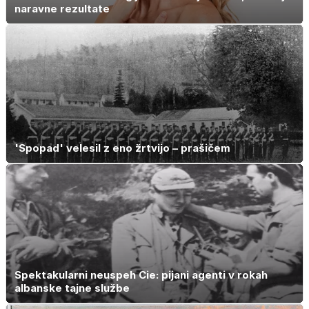
naravne rezultate
'Spopad' velesil z eno žrtvijo – prašičem
Spektakularni neuspeh Cie: pijani agenti v rokah
albanske tajne službe