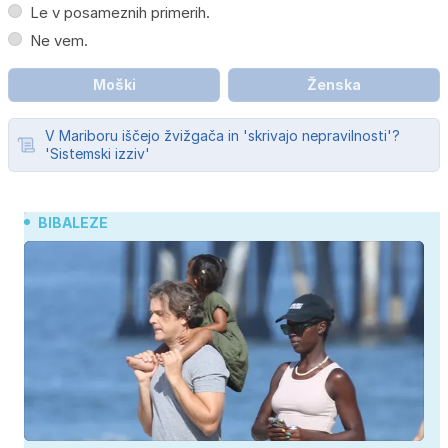
Le v posameznih primerih.
Ne vem.
Moški
Ženska
V Mariboru iščejo žvižgača in 'skrivajo nepravilnosti'?
'Sistemski izziv'
BIBALEZE