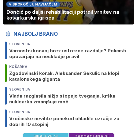
V SPOROČILU NAVIJAČEM
Dončić po daljši rehabilitaciji potrdil vrnitev na
košarkarska igrišča
NAJBOLJ BRANO
SLOVENIJA
Varnostni konvoj brez ustrezne razdalje? Policisti
opozarjajo na neskladje pravil
KOŠARKA
Zgodovinski korak: Aleksander Sekulić na klopi
katalonskega giganta
SLOVENIJA
Vlada razglasila nižjo stopnjo tveganja, krška
nuklearka zmanjšuje moč
SLOVENIJA
Vročinske nevihte ponekod ohladile ozračje za
dobrih 10 stopinj
BIBALEZE.SI
ZADOVOLJNA.SI