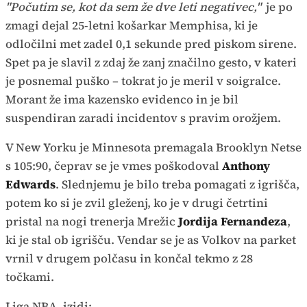
"Počutim se, kot da sem že dve leti negativec,"
je po
zmagi dejal 25-letni košarkar Memphisa, ki je
odločilni met zadel 0,1 sekunde pred piskom sirene.
Spet pa je slavil z zdaj že zanj značilno gesto, v kateri
je posnemal puško – tokrat jo je meril v soigralce.
Morant že ima kazensko evidenco in je bil
suspendiran zaradi incidentov s pravim orožjem.
V New Yorku je Minnesota premagala Brooklyn Netse
s 105:90, čeprav se je vmes poškodoval
Anthony
Edwards
. Slednjemu je bilo treba pomagati z igrišča,
potem ko si je zvil gleženj, ko je v drugi četrtini
pristal na nogi trenerja Mrežic
Jordija Fernandeza
,
ki je stal ob igrišču. Vendar se je as Volkov na parket
vrnil v drugem polčasu in končal tekmo z 28
točkami.
Liga NBA, izidi: