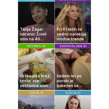
Tanja Žagar
Pri 61 letih še
iskreno: Živeli
vedno narekuje
smo na 40
modne trende
kvadratih, a
OKUSNO.JE
ZADOVOLJNA.SI
imela sem vse,
kar otrok
potrebuje
Grška pita brez
Sedem let po
testa: vse
poroki je
sestavine samo
ljubezen še
zmešate in
vedno enako
CEKIN.SI
VIZITA.SI
pečica opravi
močna
ostalo