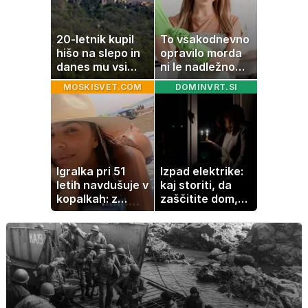
20-letnik kupil
To vsakodnevno
hišo na slepo in
opravilo morda
danes mu vsi
ni le nadležno
zavidajo
delo, pomaga
MOSKISVET.COM
DOMINVRT.SI
lahko tudi
vašemu srcu
Igralka pri 51
Izpad elektrike:
letih navdušuje v
kaj storiti, da
kopalkah: z
zaščitite dom,
možem uživa v
hrano in
romantičnem
elektronske
poletju
naprave