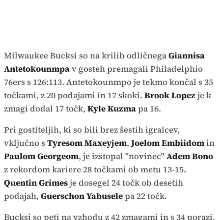
Milwaukee Bucksi so na krilih odličnega
Giannisa
Antetokounmpa
v gosteh premagali Philadelphio
76ers s 126:113. Antetokounmpo je tekmo končal s 35
točkami, z 20 podajami in 17 skoki.
Brook Lopez
je k
zmagi dodal 17 točk,
Kyle Kuzma
pa 16.
Pri gostiteljih, ki so bili brez šestih igralcev,
vključno s
Tyresom Maxeyjem
,
Joelom Embiidom
in
Paulom Georgeom
, je izstopal "novinec"
Adem Bono
z rekordom kariere 28 točkami ob metu 13-15.
Quentin Grimes
je dosegel 24 točk ob desetih
podajah,
Guerschon Yabusele
pa 22 točk.
Bucksi so peti na vzhodu z 42 zmagami in s 34 porazi,