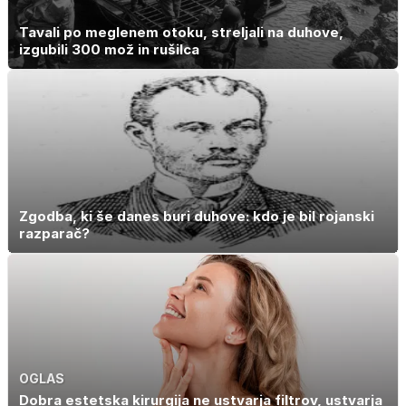
Tavali po meglenem otoku, streljali na duhove,
izgubili 300 mož in rušilca
Zgodba, ki še danes buri duhove: kdo je bil rojanski
razparač?
OGLAS
Dobra estetska kirurgija ne ustvarja filtrov, ustvarja