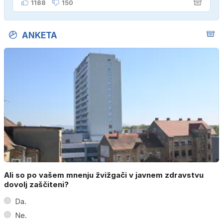
1188
150
ANKETA
Ali so po vašem mnenju žvižgači v javnem zdravstvu
dovolj zaščiteni?
Da.
Ne.