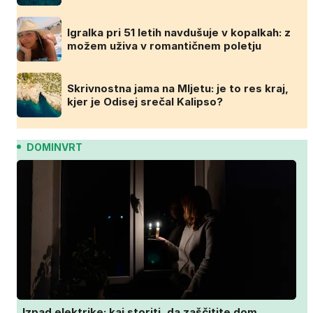
Igralka pri 51 letih navdušuje v kopalkah: z
možem uživa v romantičnem poletju
Skrivnostna jama na Mljetu: je to res kraj,
kjer je Odisej srečal Kalipso?
DOMINVRT
Izpad elektrike: kaj storiti, da zaščitite dom,