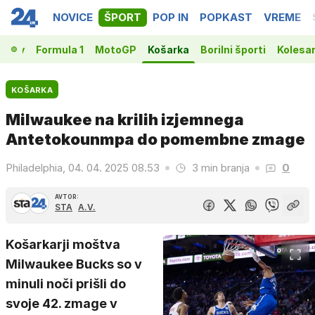
NOVICE
ŠPORT
POP IN
POPKAST
VREME
vakov
Formula 1
MotoGP
Košarka
Borilni športi
Kolesa
KOŠARKA
Milwaukee na krilih izjemnega
Antetokounmpa do pomembne zmage
Philadelphia, 04. 04. 2025 08.53
3 min branja
0
AVTOR:
STA
A.V.
Košarkarji moštva
Milwaukee Bucks so v
minuli noči prišli do
svoje 42. zmage v