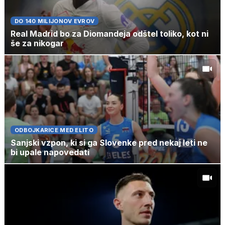
DO 140 MILIJONOV EVROV
Real Madrid bo za Diomandeja odštel toliko, kot ni
še za nikogar
ODBOJKARICE MED ELITO
Sanjski vzpon, ki si ga Slovenke pred nekaj leti ne
bi upale napovedati