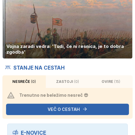
Vojna zaradi vedra: 'Tudi, če ni resnica, je to dobra
zgodba'
STANJE NA CESTAH
NESREČE
(0)
ZASTOJI
(0)
OVIRE
(15)
Trenutno ne beležimo nesreč 😎
VEČ O CESTAH
E-NOVICE