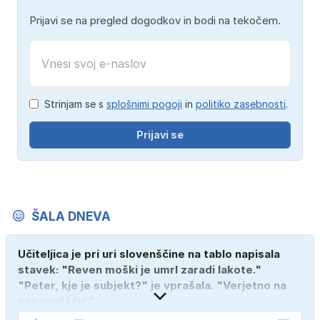
Prijavi se na pregled dogodkov in bodi na tekočem.
Strinjam se s
splošnimi pogoji
in
politiko zasebnosti
.
Prijavi se
ŠALA DNEVA
Učiteljica je pri uri slovenščine na tablo napisala
stavek: "Reven moški je umrl zaradi lakote."
"Peter, kje je subjekt?" je vprašala. "Verjetno na
pokopališču!"