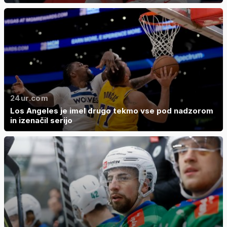
24ur.com
Los Angeles je imel drugo tekmo vse pod nadzorom
in izenačil serijo