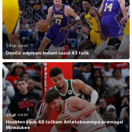
24ur.com
Dončić odpisani Indiani nasul 43 točk
24ur.com
Houston kljub 48 točkam Antetokounmpa premagal
Milwaukee