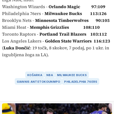
Washington Wizards -
Orlando Magic 97:109
Philadelphia 76ers -
Milwaukee Bucks 113:126
Brooklyn Nets -
Minnesota Timberwolves 90:105
Miami Heat -
Memphis Grizzlies 108:110
Toronto Raptors -
Portland Trail Blazers 103:112
Los Angeles Lakers -
Golden State Warriors 116:123
(
Luka Dončić
: 19 točk, 8 skokov, 7 podaj, po 1 ukr. in
izgubljena žoga za LA).
KOŠARKA
NBA
MILWAUKEE BUCKS
GIANNIS ANTETOKOUNMPO
PHILADELPHIA 76ERS