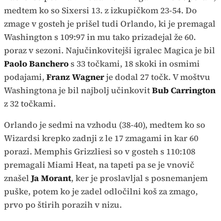
medtem ko so Sixersi 13. z izkupičkom 23-54. Do
zmage v gosteh je prišel tudi Orlando, ki je premagal
Washington s 109:97 in mu tako prizadejal že 60.
poraz v sezoni. Najučinkovitejši igralec Magica je bil
Paolo Banchero
s 33 točkami, 18 skoki in osmimi
podajami,
Franz Wagner
je dodal 27 točk. V moštvu
Washingtona je bil najbolj učinkovit
Bub Carrington
z 32 točkami.
Orlando je sedmi na vzhodu (38-40), medtem ko so
Wizardsi krepko zadnji z le 17 zmagami in kar 60
porazi. Memphis Grizzliesi so v gosteh s 110:108
premagali Miami Heat, na tapeti pa se je vnovič
znašel
Ja Morant
, ker je proslavljal s posnemanjem
puške, potem ko je zadel odločilni koš za zmago,
prvo po štirih porazih v nizu.