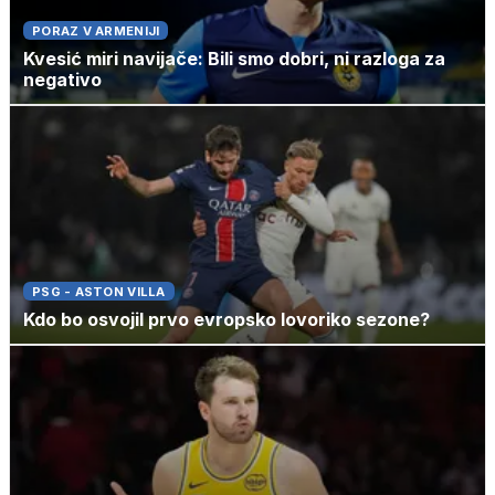
PORAZ V ARMENIJI
Kvesić miri navijače: Bili smo dobri, ni razloga za
negativo
PSG - ASTON VILLA
Kdo bo osvojil prvo evropsko lovoriko sezone?