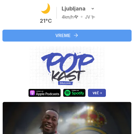
Ljubljana
4km/h
JV
21°C
VREME