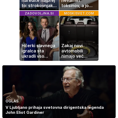
naredite najprej
nevarnih
to: strokovnjaki
toksinov, a jo
opozarjajo na
imamo vsi radi:
ZADOVOLJNA.SI
MOSKISVET.COM
pogosto napako
to je najbolj
nezdrava riba, ki
jo mnogi redno
uživajo
Hčerki slavnega
Zakaj novi
igralca sta
avtomobili
ukradli vso
nimajo več
pozornost
rezervne gume?
OGLAS
V Ljubljano prihaja svetovna dirigentska legenda
John Eliot Gardiner