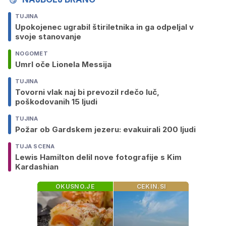
TUJINA
Upokojenec ugrabil štiriletnika in ga odpeljal v
svoje stanovanje
NOGOMET
Umrl oče Lionela Messija
TUJINA
Tovorni vlak naj bi prevozil rdečo luč,
poškodovanih 15 ljudi
TUJINA
Požar ob Gardskem jezeru: evakuirali 200 ljudi
TUJA SCENA
Lewis Hamilton delil nove fotografije s Kim
Kardashian
OKUSNO.JE
CEKIN.SI