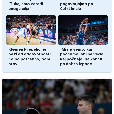
'Tukaj smo zaradi
pogovarjajmo po
enega cilja'
četrtfinalu
Klemen Prepelič ne
'Mi ne vemo, kaj
beži od odgovornosti:
počnemo, oni ne vedo
Ko bo potrebno, bom
kaj počnejo, na koncu
pravi
pa dobro izpade'