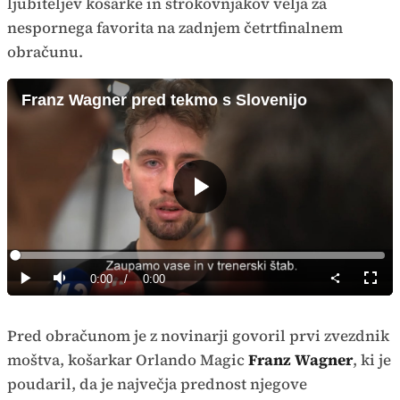
ljubiteljev košarke in strokovnjakov velja za
nespornega favorita na zadnjem četrtfinalnem
obračunu.
Franz Wagner pred tekmo s Slovenijo
Predvajaj
Loaded
:
0%
Current
0:00
/
Duration
0:00
Predvajaj
Tiho
Celoz
način
Time
Pred obračunom je z novinarji govoril prvi zvezdnik
moštva, košarkar Orlando Magic
Franz Wagner
, ki je
poudaril, da je največja prednost njegove