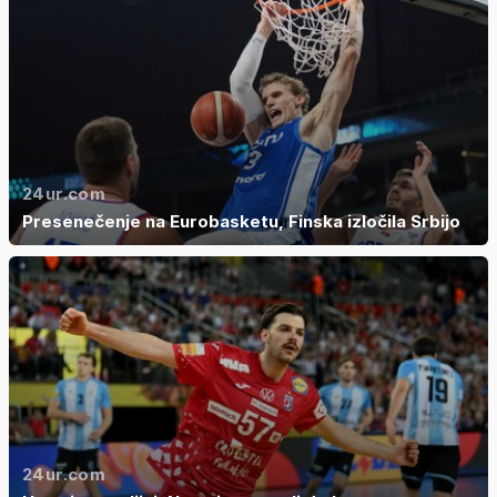
24ur.com
Presenečenje na Eurobasketu, Finska izločila Srbijo
24ur.com