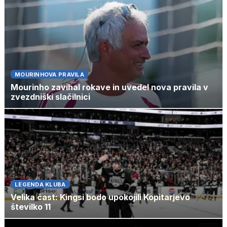
MOURINHOVA PRAVILA
Mourinho zavihal rokave in uvedel nova pravila v
zvezdniški slačilnici
LEGENDA KLUBA
Velika čast: Kingsi bodo upokojili Kopitarjevo
številko 11