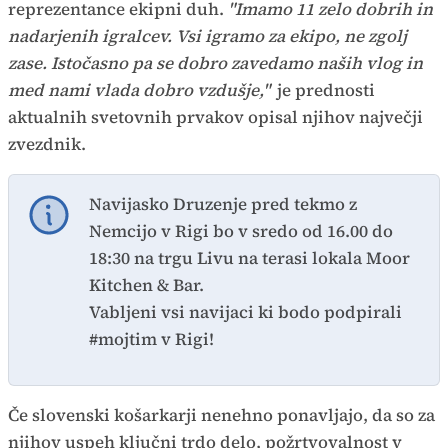
reprezentance ekipni duh.
"Imamo 11 zelo dobrih in
nadarjenih igralcev. Vsi igramo za ekipo, ne zgolj
zase. Istočasno pa se dobro zavedamo naših vlog in
med nami vlada dobro vzdušje,"
je prednosti
aktualnih svetovnih prvakov opisal njihov največji
zvezdnik.
Navijasko Druzenje pred tekmo z
Nemcijo v Rigi bo v sredo od 16.00 do
18:30 na trgu Livu na terasi lokala Moor
Kitchen & Bar.
Vabljeni vsi navijaci ki bodo podpirali
#mojtim v Rigi!
Če slovenski košarkarji nenehno ponavljajo, da so za
njihov uspeh ključni trdo delo, požrtvovalnost v