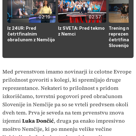
02:19
02:57
Iz 24UR: Pred
Iz SVETA: Pred tekmo
Trening ne
četrtfinalnim
z Nemci
reprezentan
obračunom z Nemčijo
četrtfinaln
Slovenijo
Med prvenstvom imamo novinarji iz celotne Evrope
priložnost govoriti s kolegi, ki spremljajo druge
reprezentance. Nekateri to priložnost s pridom
izkoriščamo, tovrstni pogovori pred obračunom
Slovenije in Nemčije pa so se vrteli predvsem okoli
dveh tem. Prva je seveda na tem prvenstvu znova
izjemni
Luka Dončić
, druga pa enako impresivno
moštvo Nemčije, ki po mnenju velike večine