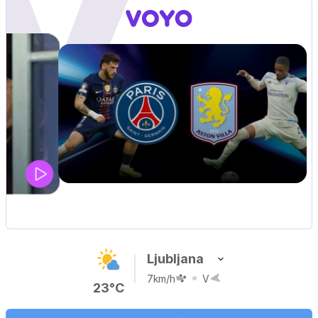
ZUFFA BOXING 10
V živo na VOYO: sobota ob 20.00
…
Ljubljana
7km/h
V
23°C