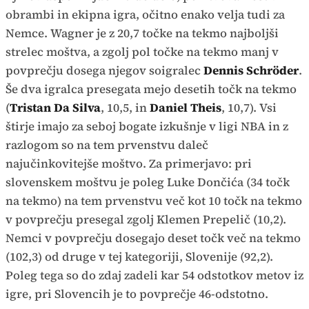
obrambi in ekipna igra, očitno enako velja tudi za
Nemce. Wagner je z 20,7 točke na tekmo najboljši
strelec moštva, a zgolj pol točke na tekmo manj v
povprečju dosega njegov soigralec
Dennis Schröder
.
Še dva igralca presegata mejo desetih točk na tekmo
(
Tristan Da Silva
, 10,5, in
Daniel Theis
, 10,7). Vsi
štirje imajo za seboj bogate izkušnje v ligi NBA in z
razlogom so na tem prvenstvu daleč
najučinkovitejše moštvo. Za primerjavo: pri
slovenskem moštvu je poleg Luke Dončića (34 točk
na tekmo) na tem prvenstvu več kot 10 točk na tekmo
v povprečju presegal zgolj Klemen Prepelič (10,2).
Nemci v povprečju dosegajo deset točk več na tekmo
(102,3) od druge v tej kategoriji, Slovenije (92,2).
Poleg tega so do zdaj zadeli kar 54 odstotkov metov iz
igre, pri Slovencih je to povprečje 46-odstotno.