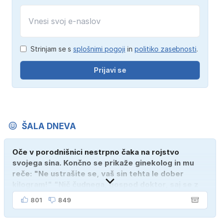
Strinjam se s
splošnimi pogoji
in
politiko zasebnosti
.
Prijavi se
ŠALA DNEVA
Oče v porodnišnici nestrpno čaka na rojstvo
svojega sina. Končno se prikaže ginekolog in mu
reče: "Ne ustrašite se, vaš sin tehta le dober
kilogram!" "Nič čudnega, gospod doktor, saj se z
ženo poznava šele tri mesece."
801
849