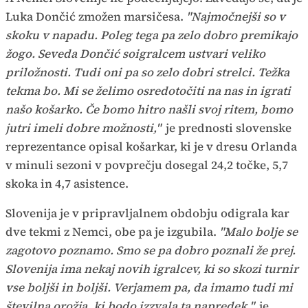
Luka Dončić zmožen marsičesa.
"Najmočnejši so v
skoku v napadu. Poleg tega pa zelo dobro premikajo
žogo. Seveda Dončić soigralcem ustvari veliko
priložnosti. Tudi oni pa so zelo dobri strelci. Težka
tekma bo. Mi se želimo osredotočiti na nas in igrati
našo košarko. Če bomo hitro našli svoj ritem, bomo
jutri imeli dobre možnosti,"
je prednosti slovenske
reprezentance opisal košarkar, ki je v dresu Orlanda
v minuli sezoni v povprečju dosegal 24,2 točke, 5,7
skoka in 4,7 asistence.
Slovenija je v pripravljalnem obdobju odigrala kar
dve tekmi z Nemci, obe pa je izgubila.
"Malo bolje se
zagotovo poznamo. Smo se pa dobro poznali že prej.
Slovenija ima nekaj novih igralcev, ki so skozi turnir
vse boljši in boljši. Verjamem pa, da imamo tudi mi
številna orožja, ki bodo izzvala ta napredek,"
je