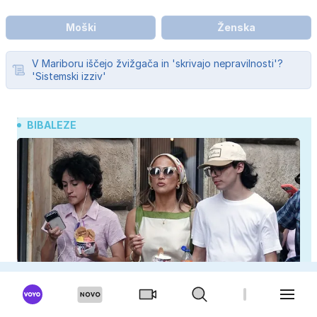
Moški
Ženska
V Mariboru iščejo žvižgača in 'skrivajo nepravilnosti'?
'Sistemski izziv'
BIBALEZE
Jennifer Lopez želela pokazati idilo, splet pa je
razburila ena stvar