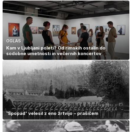
OGLAS
Kam v Ljubljani poleti? Od rimskih ostalin do
sodobne umetnosti in večernih koncertov
'Spopad' velesil z eno žrtvijo – prašičem