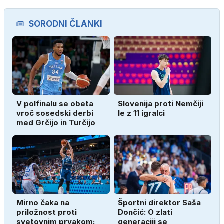
SORODNI ČLANKI
V polfinalu se obeta
Slovenija proti Nemčiji
vroč sosedski derbi
le z 11 igralci
med Grčijo in Turčijo
Mirno čaka na
Športni direktor Saša
priložnost proti
Dončić: O zlati
svetovnim prvakom:
generaciji se