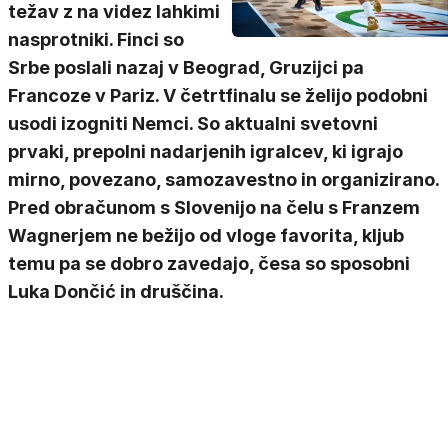
težav z na videz lahkimi
nasprotniki. Finci so
Srbe poslali nazaj v Beograd, Gruzijci pa
Francoze v Pariz. V četrtfinalu se želijo podobni
usodi izogniti Nemci. So aktualni svetovni
prvaki, prepolni nadarjenih igralcev, ki igrajo
mirno, povezano, samozavestno in organizirano.
Pred obračunom s Slovenijo na čelu s Franzem
Wagnerjem ne bežijo od vloge favorita, kljub
temu pa se dobro zavedajo, česa so sposobni
Luka Dončić in druščina.