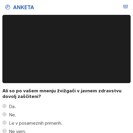
ANKETA
Ali so po vašem mnenju žvižgači v javnem zdravstvu
dovolj zaščiteni?
Da.
Ne.
Le v posameznih primerih.
Ne vem.