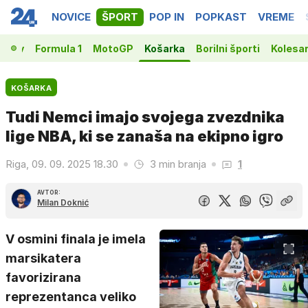
NOVICE
ŠPORT
POP IN
POPKAST
VREME
vakov
Formula 1
MotoGP
Košarka
Borilni športi
Kolesa
KOŠARKA
Tudi Nemci imajo svojega zvezdnika
lige NBA, ki se zanaša na ekipno igro
Riga, 09. 09. 2025 18.30
3 min branja
1
AVTOR:
Milan Doknić
V osmini finala je imela
marsikatera
favorizirana
reprezentanca veliko