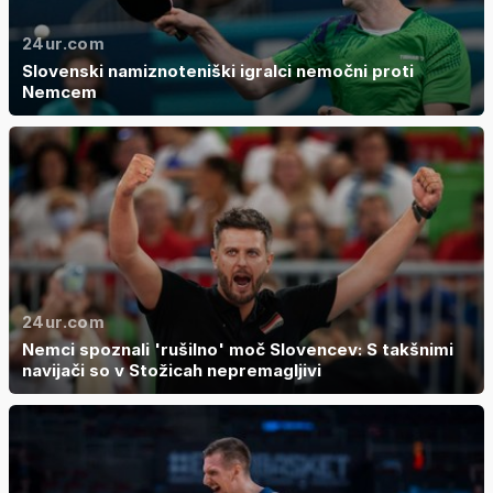
24ur.com
Slovenski namiznoteniški igralci nemočni proti
Nemcem
24ur.com
Nemci spoznali 'rušilno' moč Slovencev: S takšnimi
navijači so v Stožicah nepremagljivi