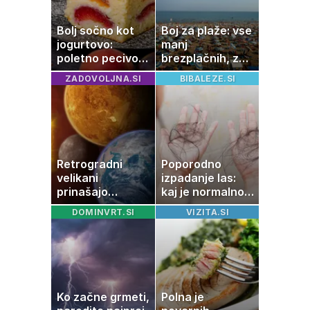
Bolj sočno kot
Boj za plaže: vse
jogurtovo:
manj
poletno pecivo,
brezplačnih, za
ki vedno uspe
ležalnik in
ZADOVOLJNA.SI
BIBALEZE.SI
senčnik tudi več
kot 40 evrov
Retrogradni
Poporodno
velikani
izpadanje las:
prinašajo
kaj je normalno
pomembne
in kako si
DOMINVRT.SI
VIZITA.SI
premike – kaj
pomagati
pomeni, da so
Saturn, Neptun
in Pluton hkrati
retrogradni?
Ko začne grmeti,
Polna je