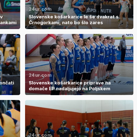
24ur.com
 v
Slovenske košarkarice le še dvakrat s
tankami
Črnogorkami, nato bo šlo zares
24ur.com
ončati
Slovenske košarkarice priprave na
domače EP nadaljujejo na Poljskem
24ur.com