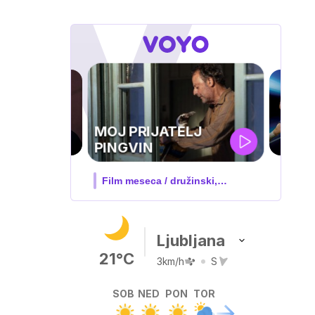
UEFA
SUPERPOKAL
V živo na VOYO: sreda ob 20.30
Ljubljana
21°C
3km/h
S
SOB
NED
PON
TOR