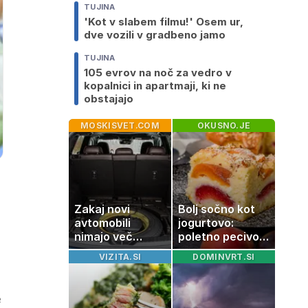
TUJINA
'Kot v slabem filmu!' Osem ur,
dve vozili v gradbeno jamo
TUJINA
105 evrov na noč za vedro v
kopalnici in apartmaji, ki ne
obstajajo
MOSKISVET.COM
OKUSNO.JE
Zakaj novi
Bolj sočno kot
avtomobili
jogurtovo:
nimajo več
poletno pecivo,
rezervne gume?
ki vedno uspe
VIZITA.SI
DOMINVRT.SI
e