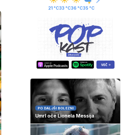
21 °C
33 °C
36 °C
35 °C
PO DALJŠI BOLEZNI
Umrl oče Lionela Messija