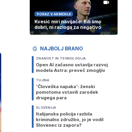
PORAZ V ARMENIJI
Kvesić miri navijače: Bili smo
dobri, ni razloga za negativo
NAJBOLJ BRANO
ZNANOST IN TEHNOLOGIJA
Open AI začasno ustavlja razvoj
modela Astra: preveč zmogljiv
TUJINA
'Človeška napaka': ženski
pomotoma vstavili zarodek
drugega para
SLOVENIJA
Italijanska policija razbila
kriminalno združbo, jo je vodil
Slovenec iz zapora?