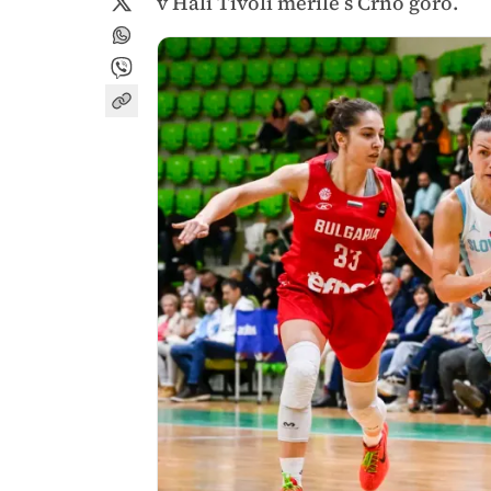
v Hali Tivoli merile s Črno goro.