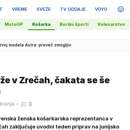
T
VREME
SVEŽE
TV ODDAJE
VOYO
MAGA
MotoGP
Košarka
Borilni športi
Kolesarstvo
zvoj modela Astra: preveč zmogljiv
ogovor poklicala ukrajinsko veleposlanico
že v Zrečah, čakata se še
a
branja
0
venska ženska košarkarska reprezentanca v
ah zaključuje uvodni teden priprav na junijsko