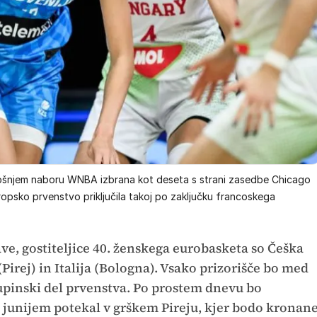
letošnjem naboru WNBA izbrana kot deseta s strani zasedbe Chicago
opsko prvenstvo priključila takoj po zaključku francoskega
žave, gostiteljice 40. ženskega eurobasketa so Češka
Pirej) in Italija (Bologna). Vsako prizorišče bo med
kupinski del prvenstva. Po prostem dnevu bo
9. junijem potekal v grškem Pireju, kjer bodo kronan