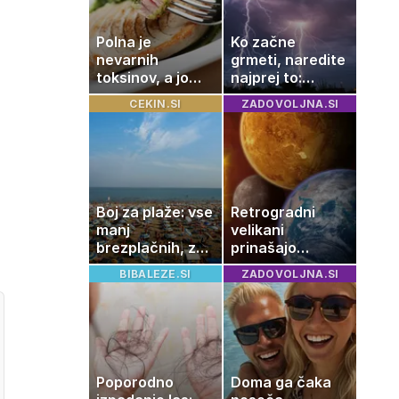
Polna je
Ko začne
nevarnih
grmeti, naredite
toksinov, a jo
najprej to:
imamo vsi radi:
strokovnjaki
CEKIN.SI
ZADOVOLJNA.SI
to je najbolj
opozarjajo na
nezdrava riba, ki
pogosto napako
jo mnogi redno
uživajo
Boj za plaže: vse
Retrogradni
manj
velikani
brezplačnih, za
prinašajo
ležalnik in
pomembne
BIBALEZE.SI
ZADOVOLJNA.SI
senčnik tudi več
premike – kaj
kot 40 evrov
pomeni, da so
Saturn, Neptun
in Pluton hkrati
retrogradni?
Poporodno
Doma ga čaka