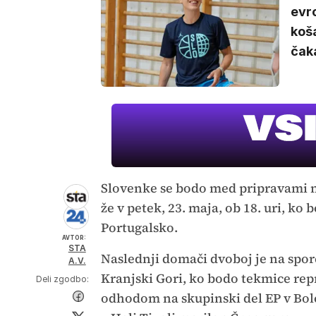
evr
koša
čaka
Slovenke se bodo med pripravami n
že v petek, 23. maja, ob 18. uri, ko
Portugalsko.
AVTOR:
STA
Naslednji domači dvoboj je na spored
A.V.
Kranjski Gori, ko bodo tekmice rep
Deli zgodbo:
odhodom na skupinski del EP v Bolo