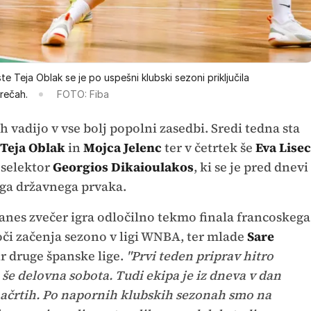
 Teja Oblak se je po uspešni klubski sezoni priključila
rečah.
FOTO: Fiba
 vadijo v vse bolj popolni zasedbi. Sredi tedna sta
Teja Oblak
in
Mojca Jelenc
ter v četrtek še
Eva Lisec
 selektor
Georgios Dikaioulakos
, ki se je pred dnevi
ega državnega prvaka.
danes zvečer igra odločilno tekmo finala francoskega
oči začenja sezono v ligi WNBA, ter mlade
Sare
nir druge španske lige.
"Prvi teden priprav hitro
še delovna sobota. Tudi ekipa je iz dneva v dan
načrtih. Po napornih klubskih sezonah smo na