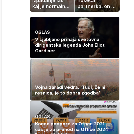
izpadanje las:
noseča
kaj je normalno
partnerka, on pa
in kako si
dopustuje z
pomagati
drugo
OGLAS
V Ljubljano prihaja svetovna
dirigentska legenda John Eliot
Gardiner
Vojna zaradi vedra: 'Tudi, če ni
resnica, je to dobra zgodba'
OGLAS
Konec podpore za Office 2021:
čas je za prehod na Office 2024