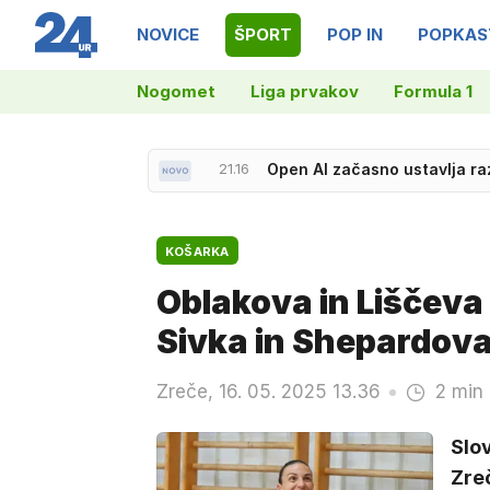
NOVICE
ŠPORT
POP IN
POPKAS
Nogomet
Liga prvakov
Formula 1
21.16
Open AI začasno ustavlja ra
21.26
Bolgarija zaradi drona na p
KOŠARKA
Oblakova in Liščeva 
Sivka in Shepardov
Zreče, 16. 05. 2025 13.36
2 min 
Slo
Zreč