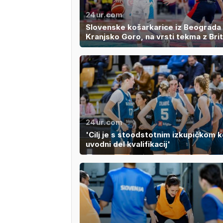
24ur.com
Slovenske košarkarice iz Beograda
Kranjsko Goro, na vrsti tekma z Bri
24ur.com
'Cilj je s stoodstotnim izkupičkom k
uvodni del kvalifikacij'