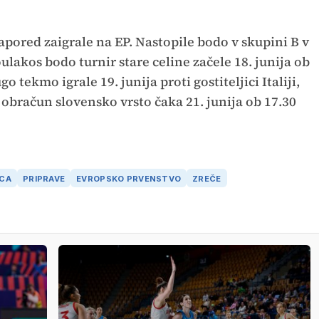
pored zaigrale na EP. Nastopile bodo v skupini B v
ulakos bodo turnir stare celine začele 18. junija ob
o tekmo igrale 19. junija proti gostiteljici Italiji,
i obračun slovensko vrsto čaka 21. junija ob 17.30
NCA
PRIPRAVE
EVROPSKO PRVENSTVO
ZREČE