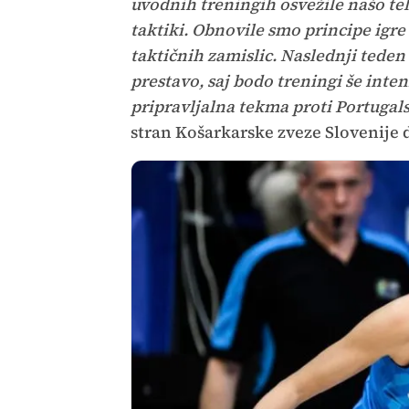
uvodnih treningih osvežile našo tel
taktiki. Obnovile smo principe igr
taktičnih zamislic. Naslednji teden
prestavo, saj bodo treningi še inte
pripravljalna tekma proti Portugalsk
stran Košarkarske zveze Slovenije 