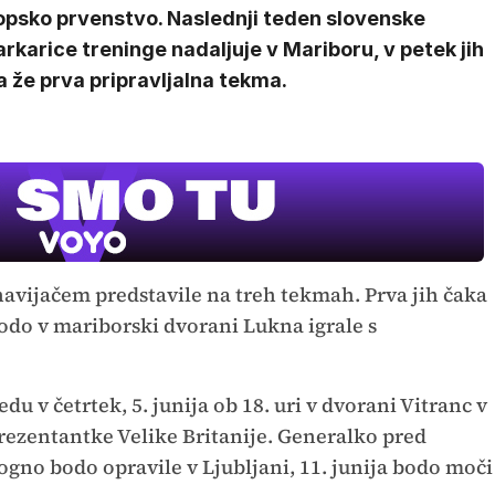
opsko prvenstvo. Naslednji teden slovenske
rkarice treninge nadaljuje v Mariboru, v petek jih
 že prva pripravljalna tekma.
avijačem predstavile na treh tekmah. Prva jih čaka
 bodo v mariborski dvorani Lukna igrale s
u v četrtek, 5. junija ob 18. uri v dvorani Vitranc v
rezentantke Velike Britanije. Generalko pred
gno bodo opravile v Ljubljani, 11. junija bodo moči