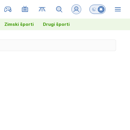
Preklopi barvni na
ZIN
Zimski športi
Drugi športi