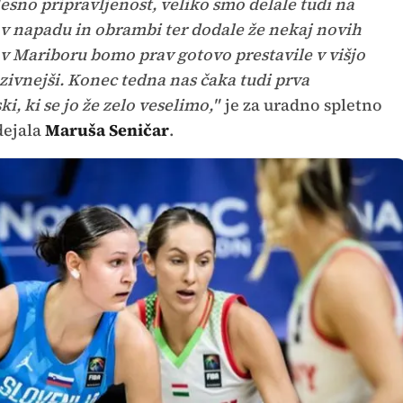
esno pripravljenost, veliko smo delale tudi na
e v napadu in obrambi ter dodale že nekaj novih
 v Mariboru bomo prav gotovo prestavile v višjo
nzivnejši. Konec tedna nas čaka tudi prva
i, ki se jo že zelo veselimo,"
je za uradno spletno
dejala
Maruša Seničar
.