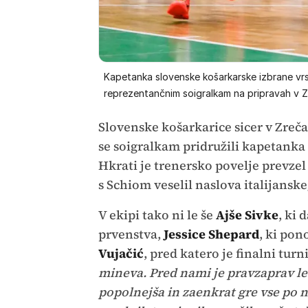
Kapetanka slovenske košarkarske izbrane vrste
reprezentančnim soigralkam na pripravah v Z
Slovenske košarkarice sicer v Zrečah
se soigralkam pridružili kapetanka
Hkrati je trenersko povelje prevzel
s Schiom veselil naslova italijansk
V ekipi tako ni le še
Ajše Sivke
, ki 
prvenstva,
Jessice Shepard
, ki pon
Vujačić
, pred katero je finalni tur
mineva. Pred nami je pravzaprav le 
popolnejša in zaenkrat gre vse po 