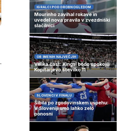
IGRALCI POD DROBNOGLEDOM
Mourinho zavihal rokave in
uvedel nova pravila v zvezdniški
slačilnici
OB IMENIH NAJVEČJIH
.
Velika čast: Kingsi bodo upokojili
Kopitarjevo številko 11
SLOVENCI V FINALU
Šibila po zgodovinskem uspehu:
V Sloveniji smo lahko zelo
ponosni