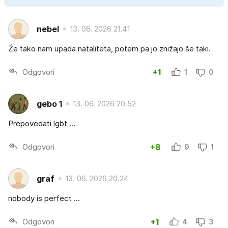
nebel
13. 06. 2026 21.41
Že tako nam upada nataliteta, potem pa jo znižajo še taki.
Odgovori
+1
1
0
gebo 1
13. 06. 2026 20.52
Prepovedati lgbt ...
Odgovori
+8
9
1
graf
13. 06. 2026 20.24
nobody is perfect ...
Odgovori
+1
4
3