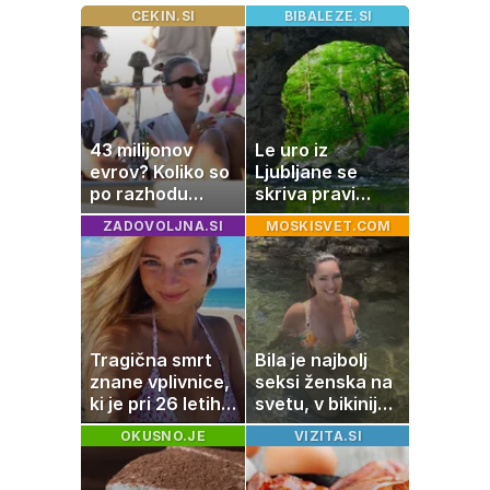
CEKIN.SI
BIBALEZE.SI
43 milijonov
Le uro iz
evrov? Koliko so
Ljubljane se
po razhodu
skriva pravi
zahtevale ali
naravni čudež:
ZADOVOLJNA.SI
MOSKISVET.COM
prejele
izlet, ki bo
partnerice
navdušil otroke
športnih
zvezdnikov
Tragična smrt
Bila je najbolj
znane vplivnice,
seksi ženska na
ki je pri 26 letih
svetu, v bikiniju
izgubila boj z
znova navdušila
OKUSNO.JE
VIZITA.SI
boleznijo