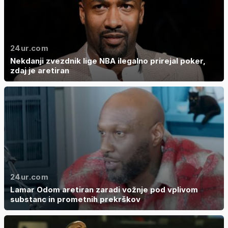
24ur.com
Nekdanji zvezdnik lige NBA ilegalno prirejal poker,
zdaj je aretiran
24ur.com
Lamar Odom aretiran zaradi vožnje pod vplivom
substanc in prometnih prekrškov