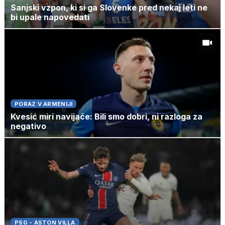
Sanjski vzpon, ki si ga Slovenke pred nekaj leti ne
bi upale napovedati
PORAZ V ARMENIJI
Kvesić miri navijače: Bili smo dobri, ni razloga za
negativo
PSG - ASTON VILLA