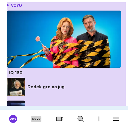
VOYO
IQ 160
Dedek gre na jug
Seks posnetki slavnih