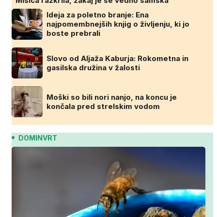
Misica razkrila, zakaj je še vedno samska
Ideja za poletno branje: Ena
najpomembnejših knjig o življenju, ki jo
boste prebrali
Slovo od Aljaža Kaburja: Rokometna in
gasilska družina v žalosti
Moški so bili nori nanjo, na koncu je
končala pred strelskim vodom
DOMINVRT