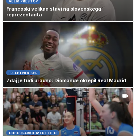
VELIK PRESTOP
Francoski velikan stavi na slovenskega
reprezentanta
19-LETNI BISER
Zdaj je tudi uradno: Diomande okrepil Real Madrid
ODBOJKARICE MED ELITO