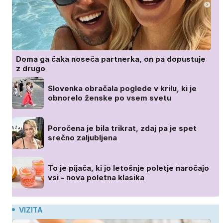
Doma ga čaka noseča partnerka, on pa dopustuje
z drugo
Slovenka obračala poglede v krilu, ki je
obnorelo ženske po vsem svetu
Poročena je bila trikrat, zdaj pa je spet
srečno zaljubljena
To je pijača, ki jo letošnje poletje naročajo
vsi - nova poletna klasika
VIZITA