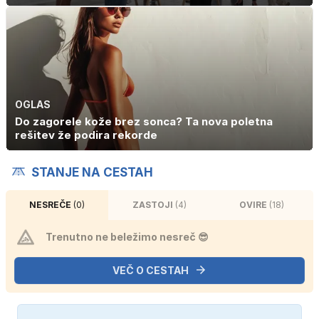
OGLAS
Do zagorele kože brez sonca? Ta nova poletna
rešitev že podira rekorde
STANJE NA CESTAH
NESREČE
(0)
ZASTOJI
(4)
OVIRE
(18)
Trenutno ne beležimo nesreč 😎
VEČ O CESTAH