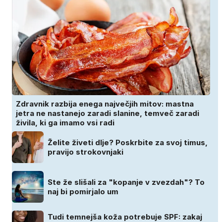
Zdravnik razbija enega največjih mitov: mastna
jetra ne nastanejo zaradi slanine, temveč zaradi
živila, ki ga imamo vsi radi
Želite živeti dlje? Poskrbite za svoj timus,
pravijo strokovnjaki
Ste že slišali za "kopanje v zvezdah"? To
naj bi pomirjalo um
Tudi temnejša koža potrebuje SPF: zakaj