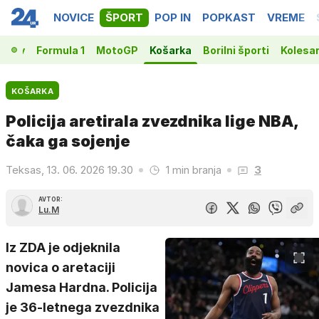
NOVICE
ŠPORT
POP IN
POPKAST
VREME
vakov
Formula 1
MotoGP
Košarka
Borilni športi
Kolesa
KOŠARKA
Policija aretirala zvezdnika lige NBA,
čaka ga sojenje
Teksas, 13. 06. 2026 19.30
1 min branja
3
AVTOR:
Lu.M
Iz ZDA je odjeknila
novica o aretaciji
Jamesa Hardna. Policija
je 36-letnega zvezdnika