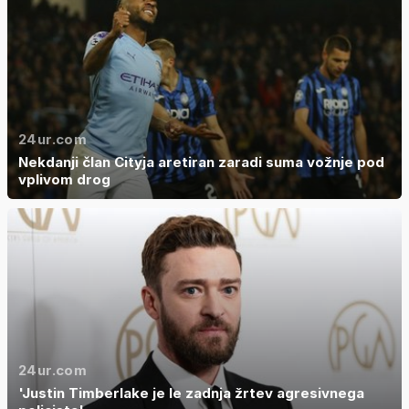
24ur.com
Nekdanji član Cityja aretiran zaradi suma vožnje pod
vplivom drog
24ur.com
'Justin Timberlake je le zadnja žrtev agresivnega