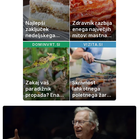
Najlepši
Zdravnik razbija
zaključek
enega največjih
nedeljskega
mitov: mastna
kosila: 8 sladic
jetra ne
DOMINVRT.SI
VIZITA.SI
brez peke, ki se
nastanejo zaradi
jih vsi veselijo
slanine, temveč
zaradi živila, ki
ga imamo vsi
radi
Zakaj vaš
Skrivnost
paradižnik
lahkotnega
propada? Ena
poletnega žara,
napaka lahko
po katerem ne
uniči rastline –
boste
tako jih rešite
potrebovali
popoldanskega
spanca