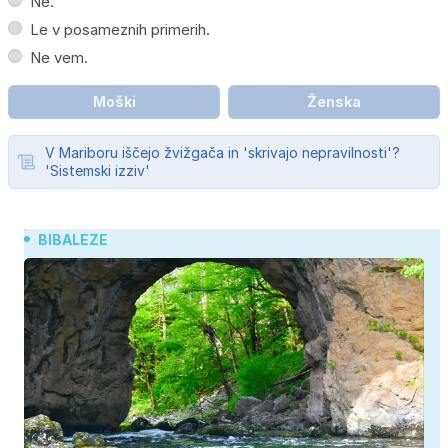
Ne.
Le v posameznih primerih.
Ne vem.
Moški
Ženska
V Mariboru iščejo žvižgača in 'skrivajo nepravilnosti'?
'Sistemski izziv'
BIBALEZE