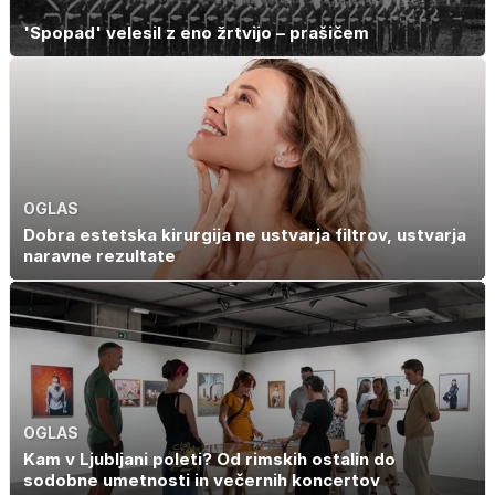
'Spopad' velesil z eno žrtvijo – prašičem
OGLAS
Dobra estetska kirurgija ne ustvarja filtrov, ustvarja
naravne rezultate
OGLAS
Kam v Ljubljani poleti? Od rimskih ostalin do
sodobne umetnosti in večernih koncertov