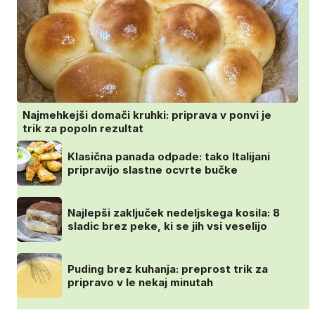
Najmehkejši domači kruhki: priprava v ponvi je
trik za popoln rezultat
Klasična panada odpade: tako Italijani
pripravijo slastne ocvrte bučke
Najlepši zaključek nedeljskega kosila: 8
sladic brez peke, ki se jih vsi veselijo
Puding brez kuhanja: preprost trik za
pripravo v le nekaj minutah