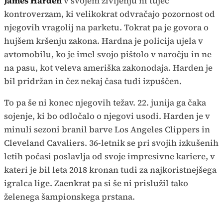
James Harden
v svojem življenju ni tujec
kontroverzam, ki velikokrat odvračajo pozornost od
njegovih vragolij na parketu. Tokrat pa je govora o
hujšem kršenju zakona. Hardna je policija ujela v
avtomobilu, ko je imel svojo pištolo v naročju in ne
na pasu, kot veleva ameriška zakonodaja. Harden je
bil pridržan in čez nekaj časa tudi izpuščen.
To pa še ni konec njegovih težav. 22. junija ga čaka
sojenje, ki bo odločalo o njegovi usodi. Harden je v
minuli sezoni branil barve Los Angeles Clippers in
Cleveland Cavaliers. 36-letnik se pri svojih izkušenih
letih počasi poslavlja od svoje impresivne kariere, v
kateri je bil leta 2018 kronan tudi za najkoristnejšega
igralca lige. Zaenkrat pa si še ni prislužil tako
želenega šampionskega prstana.