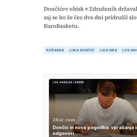
Dončićev obisk v Združenih državah
saj se bo že čez dva dni pridružil s
EuroBasketu.
KOŠARKA
LUKA DONČIĆ
LIGA NBA
LOS AN
24ur.com
Dončić in nova pogodba: vprašanja i
odgovori