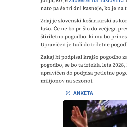
julija, ko je
zablestel na naslovnici
nato pa še tri dni kasneje, ko je na
Zdaj je slovenski košarkarski as ko
lužo. Če ne bo prišlo do večjega pr
štiriletno pogodbo, ki mu bo prines
Upravičen je tudi do triletne pogod
Zakaj bi podpisal krajšo pogodbo za
pogodbo, se bo ta iztekla leta 2028,
upravičen do podpisa petletne pogo
milijonov na sezono).
ANKETA