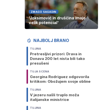
ZMAGO SAGADIN
'Joksimović in druščina imajo
velik potencial'
NAJBOLJ BRANO
TUJINA
Pretresljivi prizori: Drava in
Donava 200 let nista bili tako
presušeni
TUJA SCENA
Georgina Rodriguez odgovorila
kritikom: Obožujem svoje obline
TUJINA
V jezeru našli truplo moža
italijanske ministrice
TUJINA