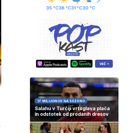
35 °C
38 °C
31 °C
30 °C
17 MILIJONOV NA SEZONO
Salahu v Turčiji vrtoglava plača
in odstotek od prodanih dresov
.