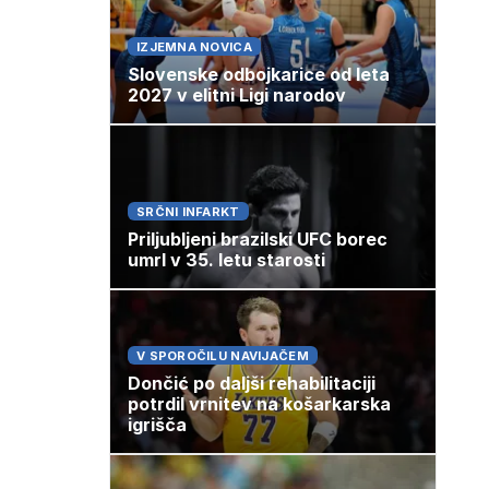
IZJEMNA NOVICA
Slovenske odbojkarice od leta
2027 v elitni Ligi narodov
SRČNI INFARKT
Priljubljeni brazilski UFC borec
umrl v 35. letu starosti
V SPOROČILU NAVIJAČEM
Dončić po daljši rehabilitaciji
potrdil vrnitev na košarkarska
igrišča