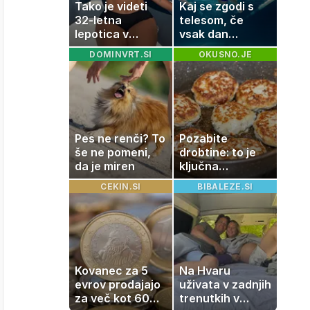
Tako je videti
Kaj se zgodi s
32-letna
telesom, če
lepotica v
vsak dan
zadnjih
plavate 20
DOMINVRT.SI
OKUSNO.JE
trenutkih pred
minut? Učinki, ki
velikim dnem
jih morda ne
pričakujete
Pes ne renči? To
Pozabite
še ne pomeni,
drobtine: to je
da je miren
ključna
sestavina za bolj
CEKIN.SI
BIBALEZE.SI
mehke in sočne
mesne polpete
Kovanec za 5
Na Hvaru
evrov prodajajo
uživata v zadnjih
za več kot 60
trenutkih v