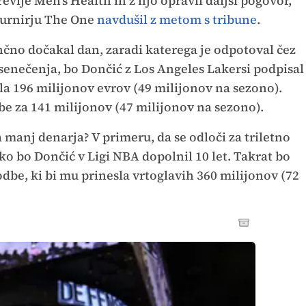
revije Men's Health in z njo opravil daljši pogovor,
 turnirju The One
navdušil z metom s tribune
.
nčno dočakal dan, zaradi katerega je odpotoval čez
esenečenja, bo Dončić z Los Angeles Lakersi podpisal
la 196 milijonov evrov (49 milijonov na sezono).
be za 141 milijonov (47 milijonov na sezono).
 manj denarja? V primeru, da se odloči za triletno
 ko bo Dončić v Ligi NBA dopolnil 10 let. Takrat bo
dbe, ki bi mu prinesla vrtoglavih 360 milijonov (72