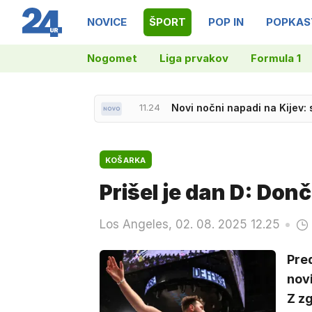
NOVICE
ŠPORT
POP IN
POPKAS
Nogomet
Liga prvakov
Formula 1
10.37
Salahu v Turčiji vrtoglava 
11.24
Novi nočni napadi na Kijev: s
KOŠARKA
Prišel je dan D: Don
Los Angeles, 02. 08. 2025 12.25
Pred
novi
Z z