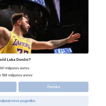
očil Luka Dončić?
141 milijonov evrov
i 196 milijonov evrov
Ženska
 podpisal novo pogodbo