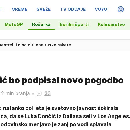
T
VREME
SVEŽE
TV ODDAJE
VOYO
MAGA
MotoGP
Košarka
Borilni športi
Kolesarstvo
plača in odstotek od prodanih dresov
estrelili niso niti ene ruske rakete
čić bo podpisal novo pogodbo
2 min branja
33
 natanko pol leta je svetovno javnost šokirala
ca, da se Luka Dončić iz Dallasa seli v Los Angeles.
godovinsko menjavo je zanj po vodi splavala