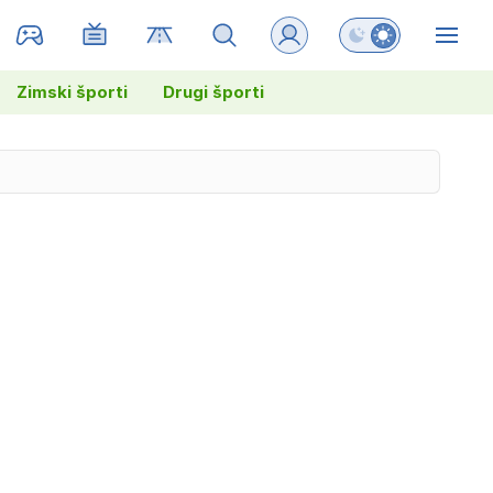
Preklopi barvni na
ZIN
Zimski športi
Drugi športi