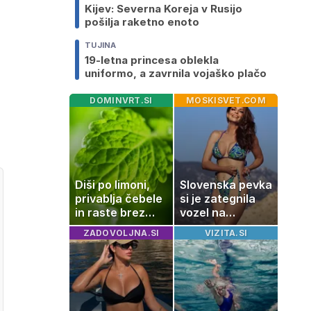
Kijev: Severna Koreja v Rusijo
pošilja raketno enoto
TUJINA
19-letna princesa oblekla
uniformo, a zavrnila vojaško plačo
DOMINVRT.SI
MOSKISVET.COM
Diši po limoni,
Slovenska pevka
privablja čebele
si je zategnila
in raste brez
vozel na
težav
kopalkah in
ZADOVOLJNA.SI
VIZITA.SI
dvignila
temperaturo