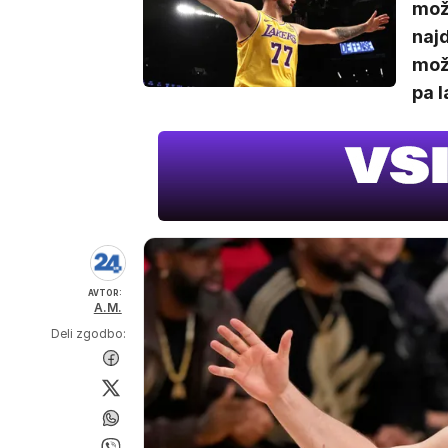
možn
naj
mož
pa 
AVTOR:
A.M.
Deli zgodbo: