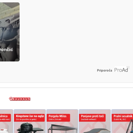
Dončić
Priporoča