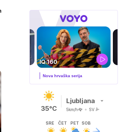
h
DOSJE JARAK
3. sezona dokumentarne serije
Ljubljana
35°C
5km/h
SV
SRE
ČET
PET
SOB