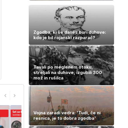
evrov: navijači in
dvoje
zbiratelji ga že
iščejo
Zgodba, ki še danes buri duhove:
kdo je bil rojanski razparač?
Tavali po meglenem otoku,
streljali na duhove, izgubili 300
mož in rušilca
Vojna zaradi vedra: 'Tudi, če ni
resnica, je to dobra zgodba'