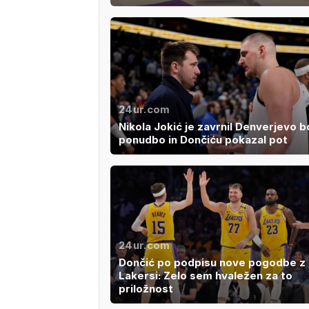
24ur.com
Nikola Jokić je zavrnil Denverjevo 
ponudbo in Dončiću pokazal pot
24ur.com
Dončić po podpisu nove pogodbe z
Lakersi: Zelo sem hvaležen za to
priložnost