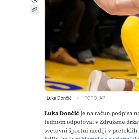
Luka Dončić
FOTO: AP
Luka Dončić
je na račun podpisa n
tednom odpotoval v Združene države
svetovni športni mediji v preteklih