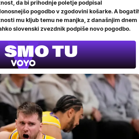
ost, da bi prihodnje poletje podpisal
donosnejšo pogodbo v zgodovini košarke. A bogati
nosti mu kljub temu ne manjka, z današnjim dnem
lahko slovenski zvezdnik podpiše novo pogodbo.