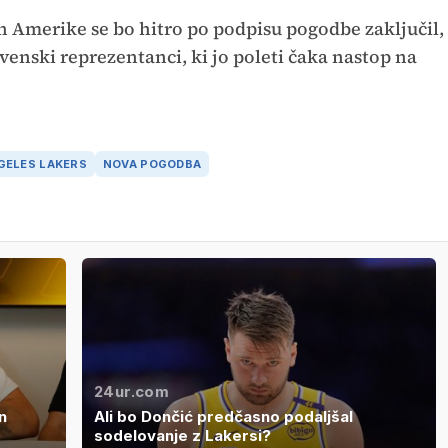
 Amerike se bo hitro po podpisu pogodbe zaključil,
lovenski reprezentanci, ki jo poleti čaka nastop na
GELES LAKERS
NOVA POGODBA
24ur.com
n
Ali bo Dončić predčasno podaljšal
sodelovanje z Lakersi?