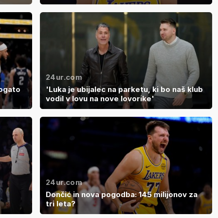
24ur.com
bogato
'Luka je ubijalec na parketu, ki bo naš klub
vodil v lovu na nove lovorike'
24ur.com
Dončić in nova pogodba: 145 milijonov za
tri leta?