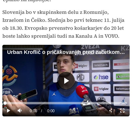
Slovenija bo v skupinskem delu z Romunijo,
Izraelom in Češko. Slednja bo prvi tekmec 11. julija
ob 18.30. Evropsko prvenstvo košarkarjev do 20 let
boste lahko spremljali tudi na Kanalu A in VOYO.
Urban Kroflič o pričakovanjih pred začetkom evropskega prvenstva
Predvajaj
Loaded
:
0%
Current
0:00
/
Duration
0:00
Predvajaj
Tiho
Celoz
način
Time