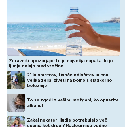
Zdravniki opozarjajo: to je največja napaka, ki jo
ljudje delajo med vročino
21 kilometrov, tisoče odločitev in ena
velika želja: živeti na polno s sladkorno
boleznijo
To se zgodi z vašimi možgani, ko opustite
alkohol
Zakaj nekateri ljudje potrebujejo več
spanja kot drugi? Razlogi niso vedno