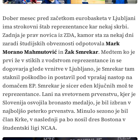
Dober mesec pred začetkom eurobasketa v Ljubljani
ima strokovni štab reprezentance kar nekaj skrbi.
Zadnja je prav novica iz ZDA, kamor sta za nekaj dni
zaradi študijskih obveznosti odpotovala
Mark
Morano Mahmutović
in
Žak Smrekar
. Medtem ko je
prvi že v stikih z vodstvom reprezentance in se
dogovarja glede vrnitve v Ljubljano, je Smrekar tam
staknil poškodbo in postavil pod vprašaj nastop na
domačem EP. Smrekar je sicer eden ključnih mož te
reprezentance. Lani na svetovnem prvenstvu, kjer je
Slovenija osvojila bronasto medaljo, je bil izbran v
najboljšo peterko prvenstva. Minulo sezono je bil
član Krke, v naslednji pa bo nosil dres Bostona v
študentski ligi NCAA.