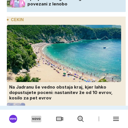
povezani z lenobo
CEKIN
Na Jadranu še vedno obstaja kraj, kjer lahko
dopustujete poceni: nastanitev že od 10 evrov,
kosilo za pet evrov
20-letnik kupil hišo na slepo in danes mu
vsi zavidajo