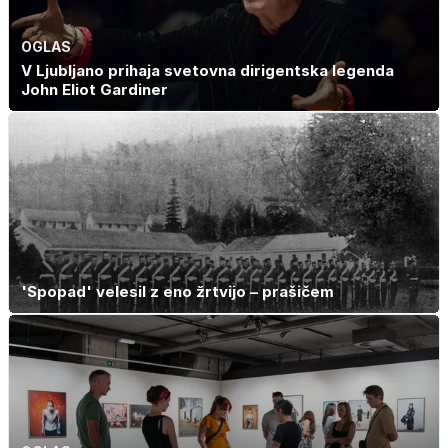
OGLAS
V Ljubljano prihaja svetovna dirigentska legenda
John Eliot Gardiner
'Spopad' velesil z eno žrtvijo – prašičem