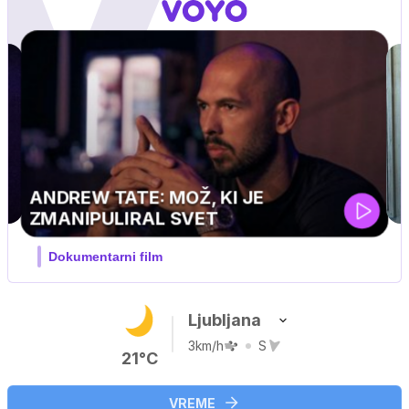
UEFA SUPERPOKAL
V živo na VOYO: sreda ob 20.30
Ljubljana
3km/h
S
21°C
VREME