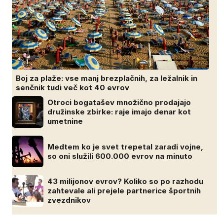
Boj za plaže: vse manj brezplačnih, za ležalnik in
senčnik tudi več kot 40 evrov
Otroci bogatašev množično prodajajo
družinske zbirke: raje imajo denar kot
umetnine
Medtem ko je svet trepetal zaradi vojne,
so oni služili 600.000 evrov na minuto
43 milijonov evrov? Koliko so po razhodu
zahtevale ali prejele partnerice športnih
zvezdnikov