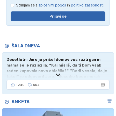
Strinjam se s
splošnimi pogoji
in
politiko zasebnosti
.
Prijavi se
ŠALA DNEVA
Desetletni Jure je prišel domov ves raztrgan in
mama se je razjezila: "Kaj misliš, da ti bom vsak
teden kupovala nova oblačila?" "Bodi vesela, da je
tako!" je odgovoril Jure. "Sosedje bodo morali
kupiti novega sina, tako sem ga prebutal!"
1240
504
ANKETA