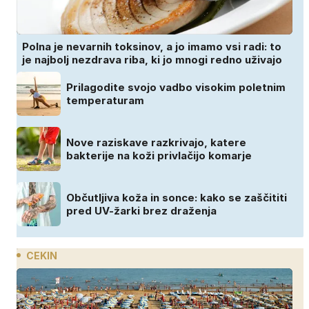
Polna je nevarnih toksinov, a jo imamo vsi radi: to
je najbolj nezdrava riba, ki jo mnogi redno uživajo
Prilagodite svojo vadbo visokim poletnim
temperaturam
Nove raziskave razkrivajo, katere
bakterije na koži privlačijo komarje
Občutljiva koža in sonce: kako se zaščititi
pred UV-žarki brez draženja
CEKIN