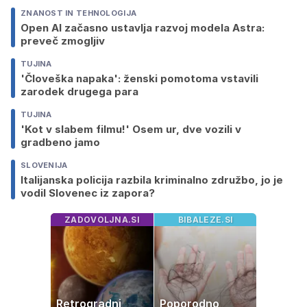
ZNANOST IN TEHNOLOGIJA
Open AI začasno ustavlja razvoj modela Astra:
preveč zmogljiv
TUJINA
'Človeška napaka': ženski pomotoma vstavili
zarodek drugega para
TUJINA
'Kot v slabem filmu!' Osem ur, dve vozili v
gradbeno jamo
SLOVENIJA
Italijanska policija razbila kriminalno združbo, jo je
vodil Slovenec iz zapora?
ZADOVOLJNA.SI
BIBALEZE.SI
Retrogradni
Poporodno