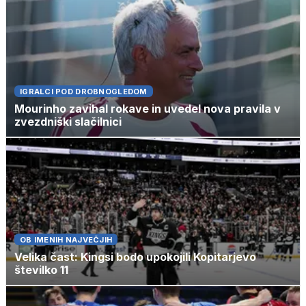
IGRALCI POD DROBNOGLEDOM
Mourinho zavihal rokave in uvedel nova pravila v
zvezdniški slačilnici
OB IMENIH NAJVEČJIH
Velika čast: Kingsi bodo upokojili Kopitarjevo
številko 11