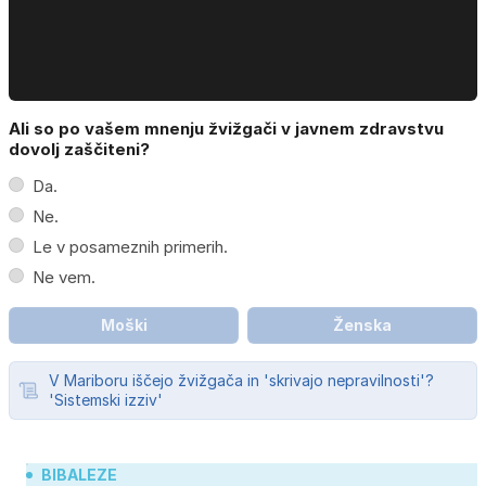
Ali so po vašem mnenju žvižgači v javnem zdravstvu
dovolj zaščiteni?
Da.
Ne.
Le v posameznih primerih.
Ne vem.
Moški
Ženska
V Mariboru iščejo žvižgača in 'skrivajo nepravilnosti'?
'Sistemski izziv'
BIBALEZE