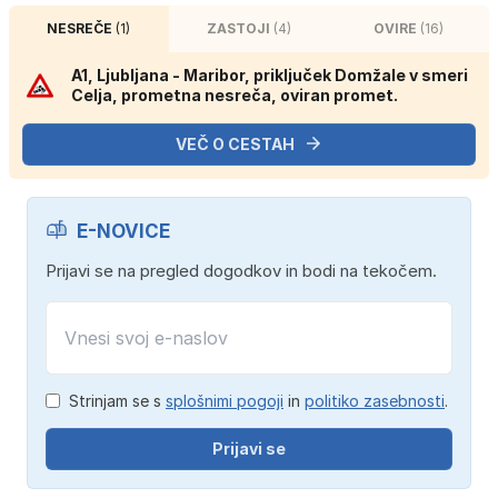
NESREČE
(1)
ZASTOJI
(4)
OVIRE
(16)
A1, Ljubljana - Maribor, priključek Domžale v smeri
Celja, prometna nesreča, oviran promet.
VEČ O CESTAH
E-NOVICE
Prijavi se na pregled dogodkov in bodi na tekočem.
Strinjam se s
splošnimi pogoji
in
politiko zasebnosti
.
Prijavi se