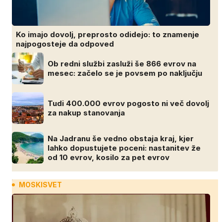
Ko imajo dovolj, preprosto odidejo: to znamenje
najpogosteje da odpoved
Ob redni službi zasluži še 866 evrov na
mesec: začelo se je povsem po naključju
Tudi 400.000 evrov pogosto ni več dovolj
za nakup stanovanja
Na Jadranu še vedno obstaja kraj, kjer
lahko dopustujete poceni: nastanitev že
od 10 evrov, kosilo za pet evrov
MOSKISVET