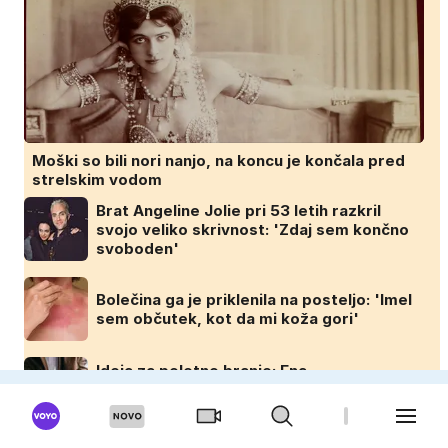
Moški so bili nori nanjo, na koncu je končala pred
strelskim vodom
Brat Angeline Jolie pri 53 letih razkril
svojo veliko skrivnost: 'Zdaj sem končno
svoboden'
Bolečina ga je priklenila na posteljo: 'Imel
sem občutek, kot da mi koža gori'
Ideja za poletno branje: Ena
najpomembnejših knjig o življenju, ki jo
boste prebrali