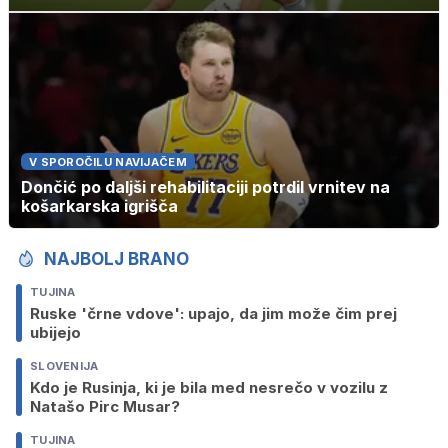
V SPOROČILU NAVIJAČEM
Dončić po daljši rehabilitaciji potrdil vrnitev na
košarkarska igrišča
NAJBOLJ BRANO
TUJINA
Ruske 'črne vdove': upajo, da jim može čim prej
ubijejo
SLOVENIJA
Kdo je Rusinja, ki je bila med nesrečo v vozilu z
Natašo Pirc Musar?
TUJINA