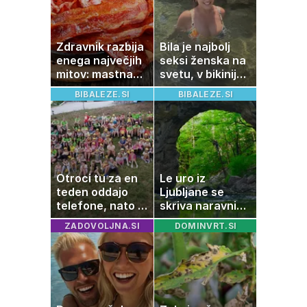
Zdravnik razbija
Bila je najbolj
enega največjih
seksi ženska na
mitov: mastna
svetu, v bikiniju
jetra ne
znova navdušila
BIBALEZE.SI
BIBALEZE.SI
nastanejo zaradi
slanine, temveč
zaradi živila, ki
ga imamo vsi
radi
Otroci tu za en
Le uro iz
teden oddajo
Ljubljane se
telefone, nato pa
skriva naravni
se zgodi nekaj
čudež, ki je kot
ZADOVOLJNA.SI
DOMINVRT.SI
nepričakovanega
ustvarjen za
družinski izlet