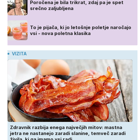
Poročena je bila trikrat, zdaj pa je spet
srečno zaljubljena
To je pijača, ki jo letošnje poletje naročajo
vsi - nova poletna klasika
VIZITA
Zdravnik razbija enega največjih mitov: mastna
jetra ne nastanejo zaradi slanine, temveč zaradi
živila, ki ga imamo vsi radi