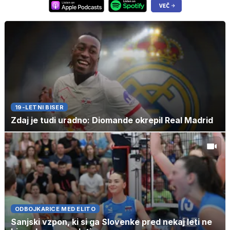
19-LETNI BISER
Zdaj je tudi uradno: Diomande okrepil Real Madrid
ODBOJKARICE MED ELITO
Sanjski vzpon, ki si ga Slovenke pred nekaj leti ne