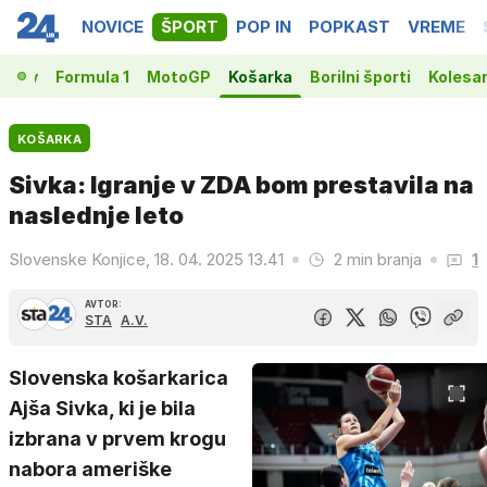
NOVICE
ŠPORT
POP IN
POPKAST
VREME
vakov
Formula 1
MotoGP
Košarka
Borilni športi
Kolesa
KOŠARKA
Sivka: Igranje v ZDA bom prestavila na
naslednje leto
Slovenske Konjice, 18. 04. 2025 13.41
2 min branja
1
AVTOR:
STA
A.V.
Slovenska košarkarica
Ajša Sivka, ki je bila
izbrana v prvem krogu
nabora ameriške