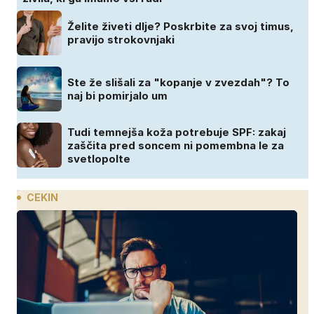
Želite živeti dlje? Poskrbite za svoj timus,
pravijo strokovnjaki
Ste že slišali za "kopanje v zvezdah"? To
naj bi pomirjalo um
Tudi temnejša koža potrebuje SPF: zakaj
zaščita pred soncem ni pomembna le za
svetlopolte
CEKIN