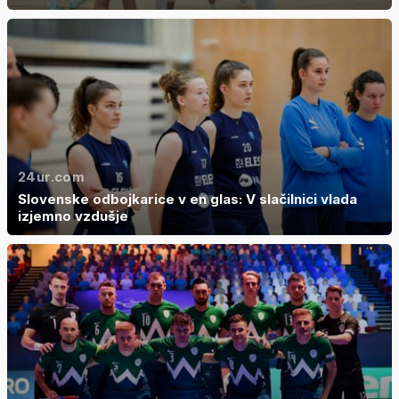
24ur.com
Slovenske odbojkarice v en glas: V slačilnici vlada
izjemno vzdušje