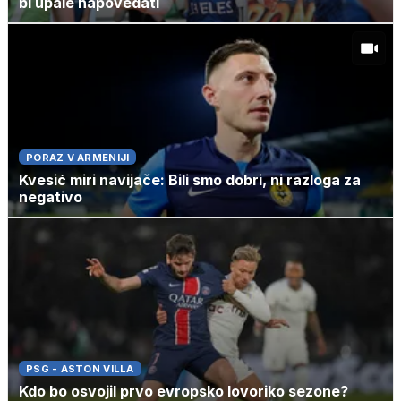
bi upale napovedati
PORAZ V ARMENIJI
Kvesić miri navijače: Bili smo dobri, ni razloga za
negativo
PSG - ASTON VILLA
Kdo bo osvojil prvo evropsko lovoriko sezone?