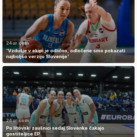
24ur.com
'Vzdušje v ekipi je odlično, odločene smo pokazati
najboljšo verzijo Slovenije'
24ur.com
Po litovski zaušnici sedaj Slovenke čakajo
gostiteljice EP