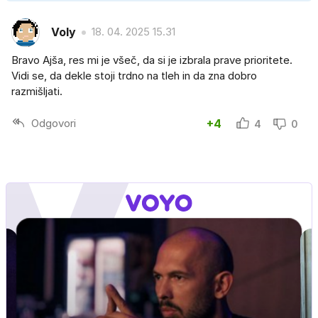
Voly
18. 04. 2025 15.31
Bravo Ajša, res mi je všeč, da si je izbrala prave prioritete.
Vidi se, da dekle stoji trdno na tleh in da zna dobro
razmišljati.
Odgovori
+4
4
0