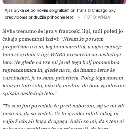
Ajša Sivka se bo novim soigralkam pri franšizi Chicago Sky
predvidoma pridružila prihodnje leto.
FOTO: WNBA
Sivka trenutno še igra v francoski ligi, tudi poleti jo
čakajo pomembni izzivi:
"Nisem še povsem
prepričana o tem, kaj bom naredila, a najverjetneje
bom svoj debi v ligi WNBA prestavila na naslednje
leto. Ne glede na vse mi je od tega bolj pomembna
reprezentanca in, glede na to, da imamo letos še
eurobasket, je to zame prioriteta. Poleg tega moram
končati tudi šolo, tako da mislim, da bom zgodovino
spisala naslednje leto."
"To sem jim povedala že pred naborom, saj se mi zdi
pošteno, da so vedeli. Če bi igralko rabili takoj, bi
najbrž izbrali koga drugega. Rekli so mi, da s tem ni
nobenega problema in so mi zaupali, da bom