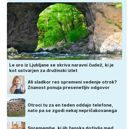
Le uro iz Ljubljane se skriva naravni čudež, ki je
kot ustvarjen za družinski izlet
Ali sladkor res spremeni vedenje otrok?
Znanost ponuja presenetljiv odgovor
Otroci tu za en teden oddajo telefone,
nato pa se zgodi nekaj nepričakovanega
Spremembe, ki jih ženska doživlja med