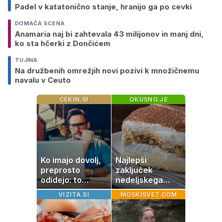
Padel v katatonično stanje, hranijo ga po cevki
DOMAČA SCENA
Anamaria naj bi zahtevala 43 milijonov in manj dni,
ko sta hčerki z Dončićem
TUJINA
Na družbenih omrežjih novi pozivi k množičnemu
navalu v Ceuto
CEKIN.SI
OKUSNO.JE
Ko imajo dovolj,
Najlepši
preprosto
zaključek
odidejo: to
nedeljskega
znamenje
kosila: 8 sladic
VIZITA.SI
MOSKISVET.COM
najpogosteje da
brez peke, ki se
odpoved
jih vsi veselijo