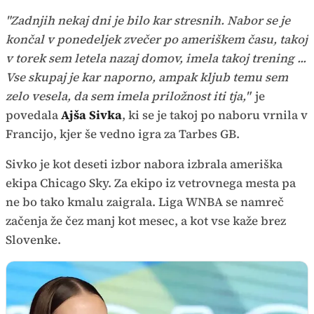
"Zadnjih nekaj dni je bilo kar stresnih. Nabor se je
končal v ponedeljek zvečer po ameriškem času, takoj
v torek sem letela nazaj domov, imela takoj trening ...
Vse skupaj je kar naporno, ampak kljub temu sem
zelo vesela, da sem imela priložnost iti tja,"
je
povedala
Ajša Sivka
, ki se je takoj po naboru vrnila v
Francijo, kjer še vedno igra za Tarbes GB.
Sivko je kot deseti izbor nabora izbrala ameriška
ekipa Chicago Sky. Za ekipo iz vetrovnega mesta pa
ne bo tako kmalu zaigrala. Liga WNBA se namreč
začenja že čez manj kot mesec, a kot vse kaže brez
Slovenke.