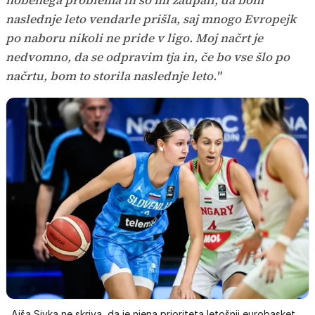
naslednje leto vendarle prišla, saj mnogo Evropejk
po naboru nikoli ne pride v ligo. Moj načrt je
nedvomno, da se odpravim tja in, če bo vse šlo po
načrtu, bom to storila naslednje leto."
Ajša Sivka ne skriva, da je njena prioriteta letošnji eurobasket.