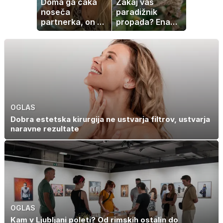
Doma ga čaka
Zakaj vaš
noseča
paradižnik
partnerka, on pa
propada? Ena
dopustuje z
napaka lahko
drugo
uniči rastline –
tako jih rešite
OGLAS
Dobra estetska kirurgija ne ustvarja filtrov, ustvarja
naravne rezultate
OGLAS
Kam v Ljubljani poleti? Od rimskih ostalin do