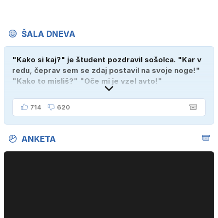
ŠALA DNEVA
"Kako si kaj?" je študent pozdravil sošolca. "Kar v
redu, čeprav sem se zdaj postavil na svoje noge!"
"Kako to misliš?" "Oče mi je vzel avto!"
714
620
ANKETA