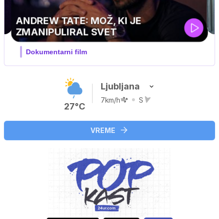
Ljubljana
7km/h
S
27°C
VREME