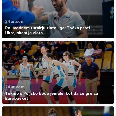
24ur.com
Po uvodnem turnirju zlate lige: Točka proti
Ukrajinkam je zlata
24ur.com
Tekmo s Poljsko bodo jemale, kot da že gre za
Eurobasket