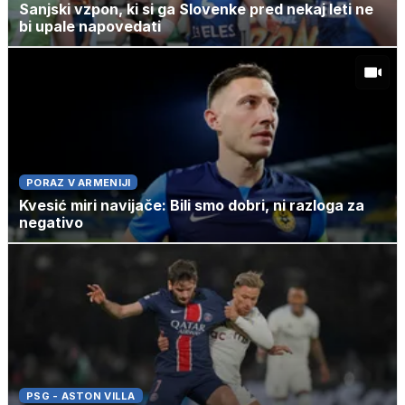
Sanjski vzpon, ki si ga Slovenke pred nekaj leti ne
bi upale napovedati
PORAZ V ARMENIJI
Kvesić miri navijače: Bili smo dobri, ni razloga za
negativo
PSG - ASTON VILLA