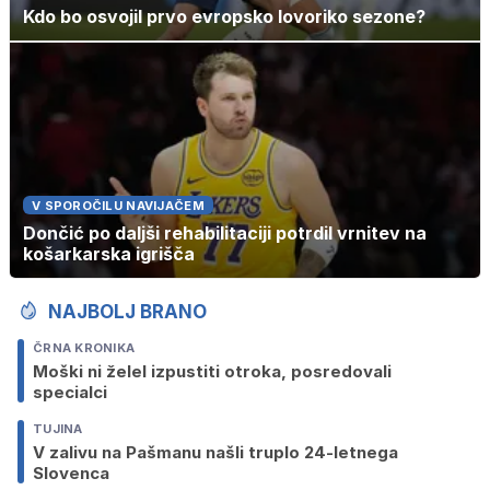
Kdo bo osvojil prvo evropsko lovoriko sezone?
V SPOROČILU NAVIJAČEM
Dončić po daljši rehabilitaciji potrdil vrnitev na
košarkarska igrišča
NAJBOLJ BRANO
ČRNA KRONIKA
Moški ni želel izpustiti otroka, posredovali
specialci
TUJINA
V zalivu na Pašmanu našli truplo 24-letnega
Slovenca