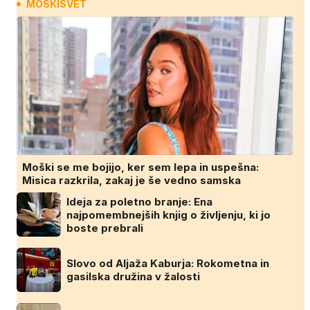
MOSKISVET
Moški se me bojijo, ker sem lepa in uspešna:
Misica razkrila, zakaj je še vedno samska
Ideja za poletno branje: Ena
najpomembnejših knjig o življenju, ki jo
boste prebrali
Slovo od Aljaža Kaburja: Rokometna in
gasilska družina v žalosti