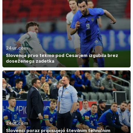
24ur.com
Slovenija prvo tekmo pod Cesarjem izgubila brez
doseženega zadetka
24ur.com
Slovenci poraz pripisujejo številnim tehničnim