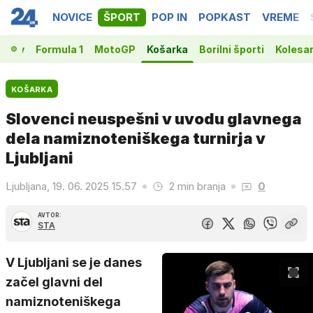
NOVICE
ŠPORT
POP IN
POPKAST
VREME
vakov
Formula 1
MotoGP
Košarka
Borilni športi
Kolesa
KOŠARKA
Slovenci neuspešni v uvodu glavnega
dela namiznoteniškega turnirja v
Ljubljani
Ljubljana, 19. 06. 2025 15.57
2 min branja
0
AVTOR:
STA
V Ljubljani se je danes
začel glavni del
namiznoteniškega