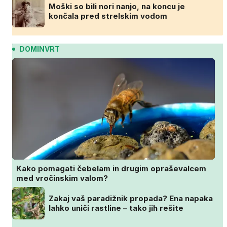
Moški so bili nori nanjo, na koncu je
končala pred strelskim vodom
DOMINVRT
Kako pomagati čebelam in drugim opraševalcem
med vročinskim valom?
Zakaj vaš paradižnik propada? Ena napaka
lahko uniči rastline – tako jih rešite