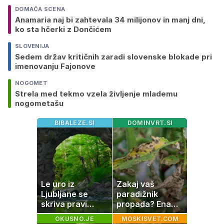
DOMAČA SCENA
Anamaria naj bi zahtevala 34 milijonov in manj dni,
ko sta hčerki z Dončićem
SLOVENIJA
Sedem držav kritičnih zaradi slovenske blokade pri
imenovanju Fajonove
NOGOMET
Strela med tekmo vzela življenje mlademu
nogometašu
BIBALEZE.SI
DOMINVRT.SI
Le uro iz
Zakaj vaš
Ljubljane se
paradižnik
skriva pravi
propada? Ena
naravni čudež:
napaka lahko
OKUSNO.JE
MOSKISVET.COM
izlet, ki bo
uniči rastline –