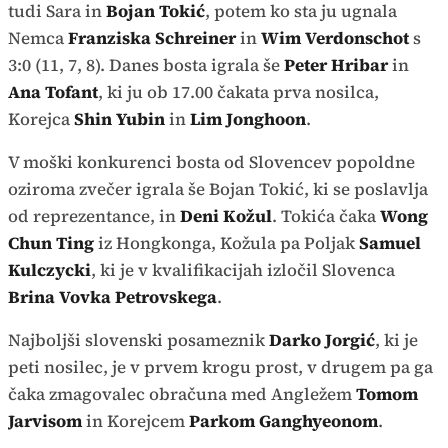
tudi Sara in
Bojan Tokić
, potem ko sta ju ugnala
Nemca
Franziska Schreiner
in
Wim Verdonschot
s
3:0 (11, 7, 8). Danes bosta igrala še
Peter Hribar
in
Ana Tofant
, ki ju ob 17.00 čakata prva nosilca,
Korejca
Shin Yubin
in
Lim Jonghoon
.
V moški konkurenci bosta od Slovencev popoldne
oziroma zvečer igrala še Bojan Tokić, ki se poslavlja
od reprezentance, in
Deni Kožul
. Tokića čaka
Wong
Chun Ting
iz Hongkonga, Kožula pa Poljak
Samuel
Kulczycki
, ki je v kvalifikacijah izločil Slovenca
Brina
Vovka Petrovskega
.
Najboljši slovenski posameznik
Darko Jorgić
, ki je
peti nosilec, je v prvem krogu prost, v drugem pa ga
čaka zmagovalec obračuna med Angležem
Tomom
Jarvisom
in Korejcem
Parkom Ganghyeonom
.