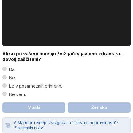
Ali so po vašem mnenju žvižgači v javnem zdravstvu
dovolj zaščiteni?
Da.
Ne.
Le v posameznih primerih.
Ne vem.
Moški
Ženska
V Mariboru iščejo žvižgača in 'skrivajo nepravilnosti'?
'Sistemski izziv'