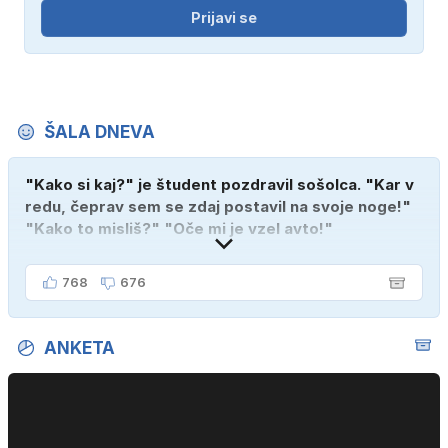
Prijavi se
ŠALA DNEVA
"Kako si kaj?" je študent pozdravil sošolca. "Kar v
redu, čeprav sem se zdaj postavil na svoje noge!"
"Kako to misliš?" "Oče mi je vzel avto!"
768
676
ANKETA