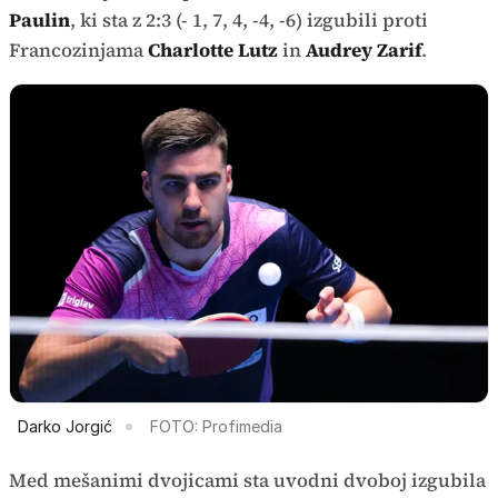
Paulin
, ki sta z 2:3 (- 1, 7, 4, -4, -6) izgubili proti
Francozinjama
Charlotte Lutz
in
Audrey Zarif
.
Darko Jorgić
FOTO: Profimedia
Med mešanimi dvojicami sta uvodni dvoboj izgubila