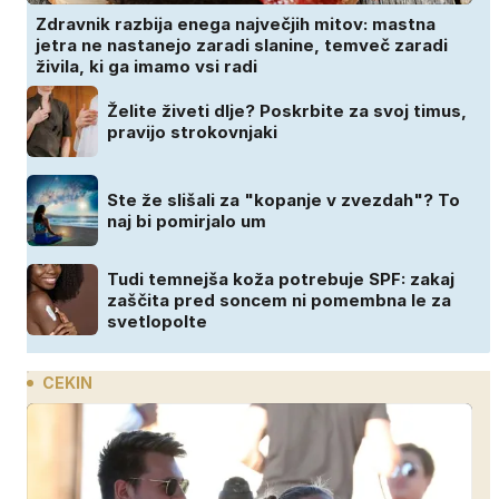
Zdravnik razbija enega največjih mitov: mastna
jetra ne nastanejo zaradi slanine, temveč zaradi
živila, ki ga imamo vsi radi
Želite živeti dlje? Poskrbite za svoj timus,
pravijo strokovnjaki
Ste že slišali za "kopanje v zvezdah"? To
naj bi pomirjalo um
Tudi temnejša koža potrebuje SPF: zakaj
zaščita pred soncem ni pomembna le za
svetlopolte
CEKIN