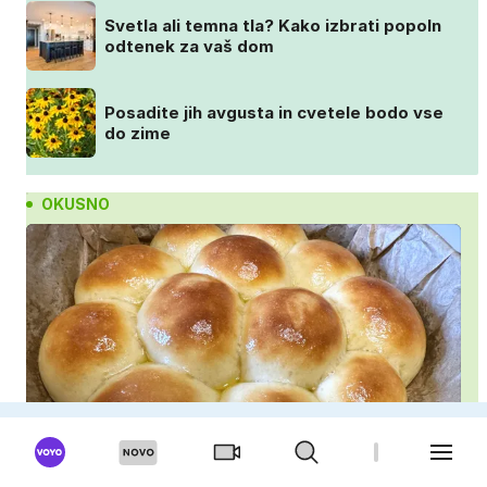
Svetla ali temna tla? Kako izbrati popoln
odtenek za vaš dom
Posadite jih avgusta in cvetele bodo vse
do zime
OKUSNO
Najmehkejši domači kruhki: priprava v ponvi je
trik za popoln rezultat