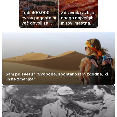
Tudi 400.000
Zdravnik razbija
evrov pogosto ni
enega največjih
več dovolj za
mitov: mastna
nakup
jetra ne
stanovanja
nastanejo zaradi
slanine, temveč
zaradi živila, ki
ga imamo vsi
radi
Sam po svetu? 'Svoboda, spontanost in zgodbe, ki
jih ne zmanjka'