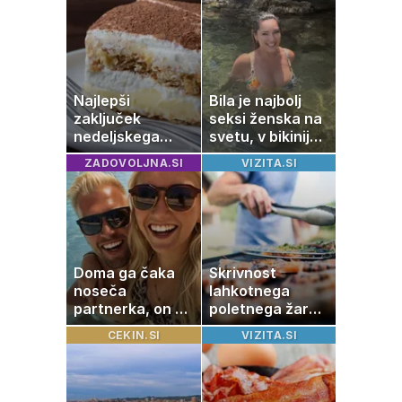
navdušil otroke
tako jih rešite
Najlepši
Bila je najbolj
zaključek
seksi ženska na
nedeljskega
svetu, v bikiniju
kosila: 8 sladic
znova navdušila
ZADOVOLJNA.SI
VIZITA.SI
brez peke, ki se
jih vsi veselijo
Doma ga čaka
Skrivnost
noseča
lahkotnega
partnerka, on pa
poletnega žara,
dopustuje z
po katerem ne
CEKIN.SI
VIZITA.SI
drugo
boste
potrebovali
popoldanskega
spanca