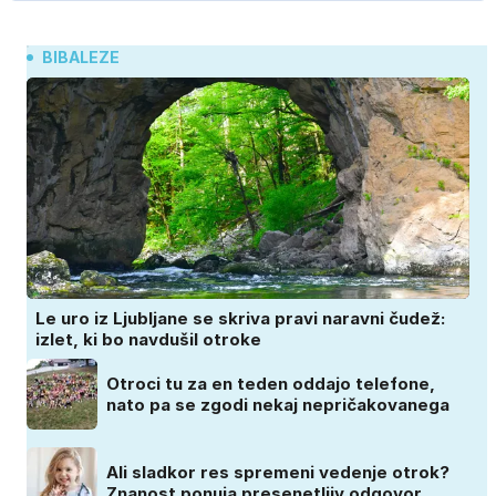
BIBALEZE
Le uro iz Ljubljane se skriva pravi naravni čudež:
izlet, ki bo navdušil otroke
Otroci tu za en teden oddajo telefone,
nato pa se zgodi nekaj nepričakovanega
Ali sladkor res spremeni vedenje otrok?
Znanost ponuja presenetljiv odgovor