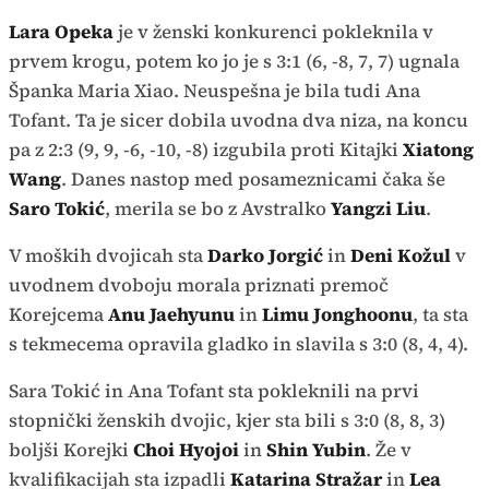
Lara Opeka
je v ženski konkurenci pokleknila v
prvem krogu, potem ko jo je s 3:1 (6, -8, 7, 7) ugnala
Španka Maria Xiao. Neuspešna je bila tudi Ana
Tofant. Ta je sicer dobila uvodna dva niza, na koncu
pa z 2:3 (9, 9, -6, -10, -8) izgubila proti Kitajki
Xiatong
Wang
. Danes nastop med posameznicami čaka še
Saro Tokić
, merila se bo z Avstralko
Yangzi Liu
.
V moških dvojicah sta
Darko Jorgić
in
Deni Kožul
v
uvodnem dvoboju morala priznati premoč
Korejcema
Anu Jaehyunu
in
Limu Jonghoonu
, ta sta
s tekmecema opravila gladko in slavila s 3:0 (8, 4, 4).
Sara Tokić in Ana Tofant sta pokleknili na prvi
stopnički ženskih dvojic, kjer sta bili s 3:0 (8, 8, 3)
boljši Korejki
Choi Hyojoi
in
Shin Yubin
. Že v
kvalifikacijah sta izpadli
Katarina Stražar
in
Lea