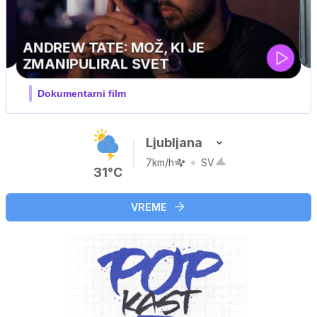
Ljubljana
7km/h
SV
31°C
VREME