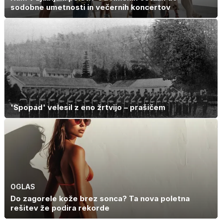
sodobne umetnosti in večernih koncertov
'Spopad' velesil z eno žrtvijo – prašičem
OGLAS
Do zagorele kože brez sonca? Ta nova poletna
rešitev že podira rekorde