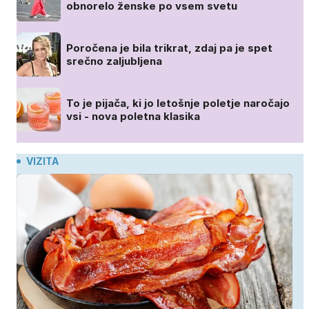
obnorelo ženske po vsem svetu
Poročena je bila trikrat, zdaj pa je spet
srečno zaljubljena
To je pijača, ki jo letošnje poletje naročajo
vsi - nova poletna klasika
VIZITA