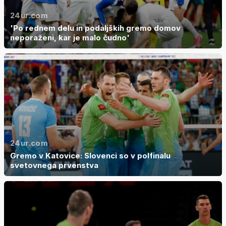
24ur.com
'Po rednem delu in podaljških gremo domov
neporaženi, kar je malo čudno'
24ur.com
Gremo v Katovice: Slovenci so v polfinalu
svetovnega prvenstva