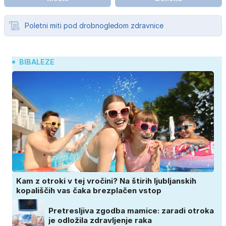
Poletni miti pod drobnogledom zdravnice
BIBALEZE
Kam z otroki v tej vročini? Na štirih ljubljanskih
kopališčih vas čaka brezplačen vstop
Pretresljiva zgodba mamice: zaradi otroka
je odložila zdravljenje raka