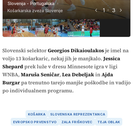
Slovenija - Portugalska
Slovenija - Portugalska
Slovenija - Portugalska
1
3
Košarkarska zveza Slovenije
Košarkarska zveza Slovenije
Košarkarska zveza Slovenije
Slovenski selektor
Georgios Dikaioulakos
je imel na
voljo 13 košarkaric, nekaj jih je manjkalo.
Jessica
Shepard
prek luže v dresu Minnesote igra v ligi
WNBA,
Maruša Seničar
,
Lea Debeljak
in
Ajda
Burgar
pa trenutno tarejo manjše poškodbe in vadijo
po individualnem programu.
KOŠARKA
SLOVENSKA REPREZENTANCA
EVROPSKO PRVENSTVO
ZALA FRIŠKOVEC
TEJA OBLAK