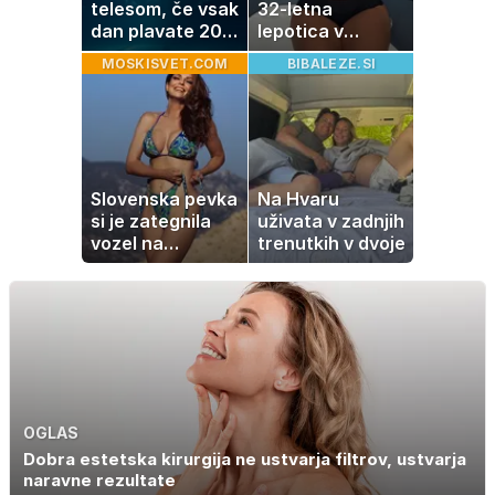
telesom, če vsak
32-letna
dan plavate 20
lepotica v
minut? Učinki, ki
zadnjih
MOSKISVET.COM
BIBALEZE.SI
jih morda ne
trenutkih pred
pričakujete
velikim dnem
Slovenska pevka
Na Hvaru
si je zategnila
uživata v zadnjih
vozel na
trenutkih v dvoje
kopalkah in
dvignila
temperaturo
OGLAS
Dobra estetska kirurgija ne ustvarja filtrov, ustvarja
naravne rezultate