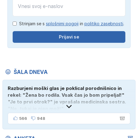
Strinjam se s
splošnimi pogoji
in
politiko zasebnosti
.
Prijavi se
ŠALA DNEVA
Razburjeni moški glas je poklical porodnišnico in
rekel: "Žena bo rodila. Vsak čas jo bom pripeljal!"
"Je to prvi otrok?" je vprašala medicinska sestra.
"Ne, tukaj je njen mož!"
566
948