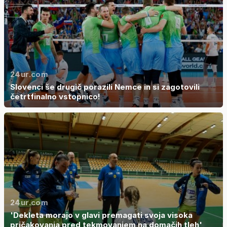
24ur.com
Slovenci še drugič porazili Nemce in si zagotovili
četrtfinalno vstopnico!
24ur.com
'Dekleta morajo v glavi premagati svoja visoka
pričakovanja pred tekmovanjem na domačih tleh'