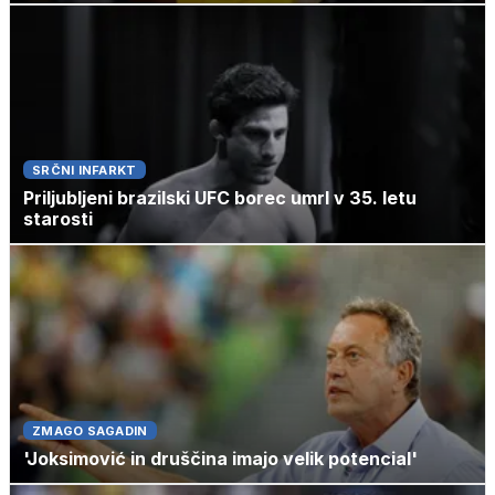
SRČNI INFARKT
Priljubljeni brazilski UFC borec umrl v 35. letu
starosti
ZMAGO SAGADIN
'Joksimović in druščina imajo velik potencial'