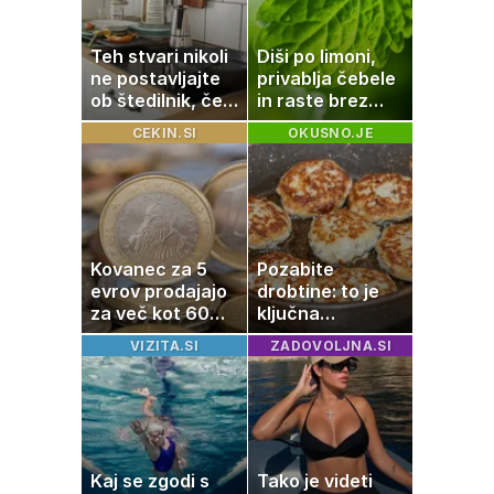
Teh stvari nikoli
Diši po limoni,
ne postavljajte
privablja čebele
ob štedilnik, če
in raste brez
želite varnejšo
težav
CEKIN.SI
OKUSNO.JE
kuhinjo
Kovanec za 5
Pozabite
evrov prodajajo
drobtine: to je
za več kot 60
ključna
evrov: navijači in
sestavina za bolj
VIZITA.SI
ZADOVOLJNA.SI
zbiratelji ga že
mehke in sočne
iščejo
mesne polpete
Kaj se zgodi s
Tako je videti