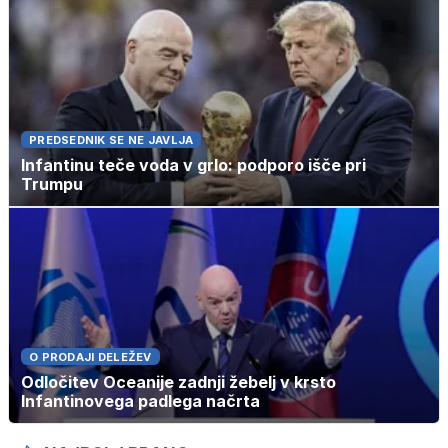
PREDSEDNIK SE NE JAVLJA
Infantinu teče voda v grlo: podporo išče pri
Trumpu
O PRODAJI DELEŽEV
Odločitev Oceanije zadnji žebelj v krsto
Infantinovega padlega načrta