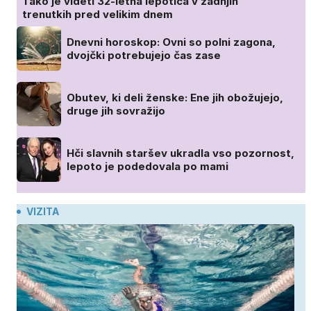
Tako je videti 32-letna lepotica v zadnjih
trenutkih pred velikim dnem
Dnevni horoskop: Ovni so polni zagona,
dvojčki potrebujejo čas zase
Obutev, ki deli ženske: Ene jih obožujejo,
druge jih sovražijo
Hči slavnih staršev ukradla vso pozornost,
lepoto je podedovala po mami
VIZITA