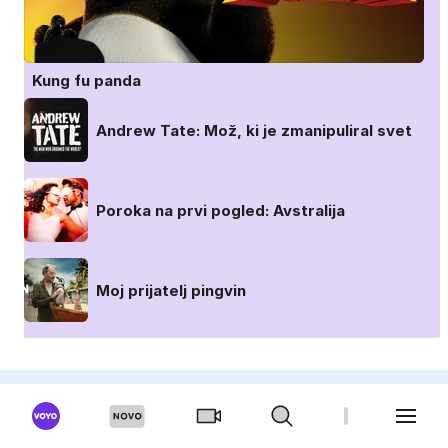
Kung fu panda
Andrew Tate: Mož, ki je zmanipuliral svet
Poroka na prvi pogled: Avstralija
Moj prijatelj pingvin
OGLAŠEVANJE
UREDNIŠTVO
PRO PLUS
KARIERA