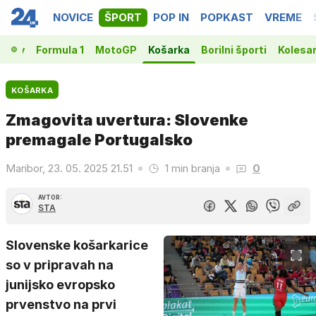
NOVICE
ŠPORT
POP IN
POPKAST
VREME
vakov
Formula 1
MotoGP
Košarka
Borilni športi
Kolesa
KOŠARKA
Zmagovita uvertura: Slovenke
premagale Portugalsko
Maribor, 23. 05. 2025 21.51
1 min branja
0
AVTOR:
STA
Slovenske košarkarice
so v pripravah na
junijsko evropsko
prvenstvo na prvi