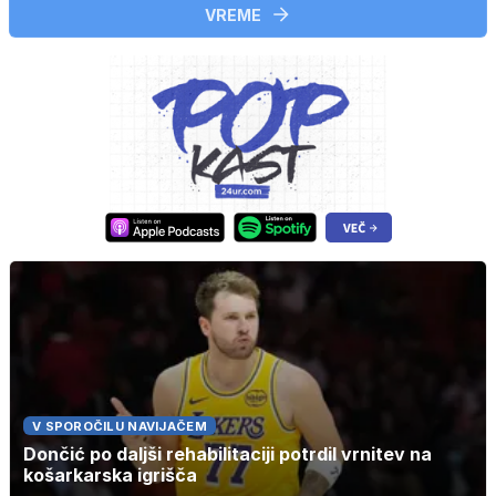
VREME
V SPOROČILU NAVIJAČEM
Dončić po daljši rehabilitaciji potrdil vrnitev na
košarkarska igrišča