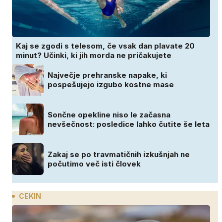
Kaj se zgodi s telesom, če vsak dan plavate 20
minut? Učinki, ki jih morda ne pričakujete
Največje prehranske napake, ki
pospešujejo izgubo kostne mase
Sončne opekline niso le začasna
nevšečnost: posledice lahko čutite še leta
Zakaj se po travmatičnih izkušnjah ne
počutimo več isti človek
CEKIN