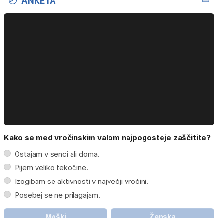
ANKETA
Kako se med vročinskim valom najpogosteje zaščitite?
Ostajam v senci ali doma.
Pijem veliko tekočine.
Izogibam se aktivnosti v največji vročini.
Posebej se ne prilagajam.
Moški
Ženska