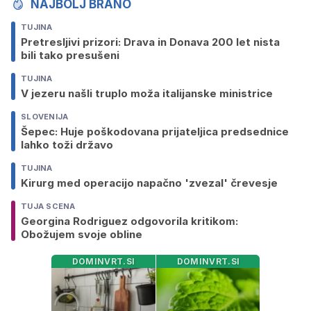
NAJBOLJ BRANO
TUJINA
Pretresljivi prizori: Drava in Donava 200 let nista
bili tako presušeni
TUJINA
V jezeru našli truplo moža italijanske ministrice
SLOVENIJA
Šepec: Huje poškodovana prijateljica predsednice
lahko toži državo
TUJINA
Kirurg med operacijo napačno 'zvezal' črevesje
TUJA SCENA
Georgina Rodriguez odgovorila kritikom:
Obožujem svoje obline
DOMINVRT.SI
DOMINVRT.SI