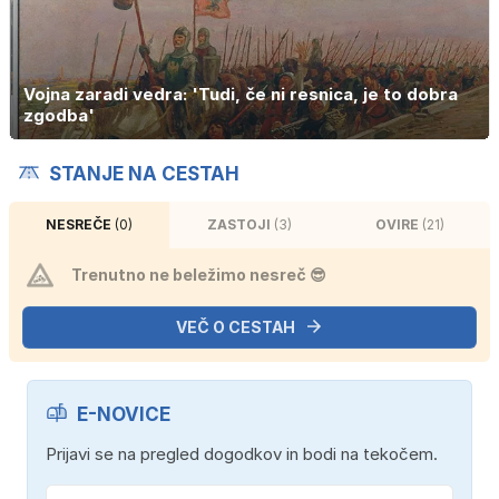
Vojna zaradi vedra: 'Tudi, če ni resnica, je to dobra
zgodba'
STANJE NA CESTAH
NESREČE
(0)
ZASTOJI
(3)
OVIRE
(21)
Trenutno ne beležimo nesreč 😎
VEČ O CESTAH
E-NOVICE
Prijavi se na pregled dogodkov in bodi na tekočem.