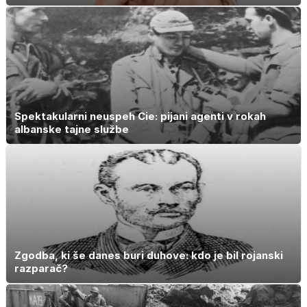
Spektakularni neuspeh Cie: pijani agenti v rokah
albanske tajne službe
Zgodba, ki še danes buri duhove: kdo je bil rojanski
razparač?