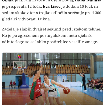
Oblak
je zbrala 13 točk in osem podaj,
Hana Ivanuša
je prispevala 12 točk.
Eva Lisec
je dodala 10 točk in
sedem skokov ter s trojko odločila srečanje pred 300
gledalci v dvorani Lukna.
Zadela je slabih dvajset sekund pred iztekom tekme.
Ko je po zgrešenem portugalskem metu ujela še
odbito žogo so se lahko gostiteljice veselile zmage.