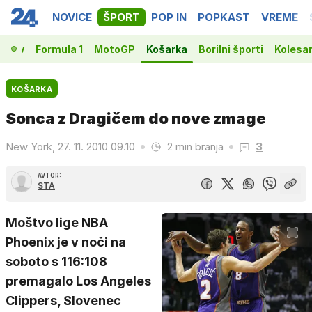
NOVICE
ŠPORT
POP IN
POPKAST
VREME
vakov
Formula 1
MotoGP
Košarka
Borilni športi
Kolesa
KOŠARKA
Sonca z Dragičem do nove zmage
New York, 27. 11. 2010 09.10
2 min branja
3
AVTOR:
STA
Moštvo lige NBA
Phoenix je v noči na
soboto s 116:108
premagalo Los Angeles
Clippers, Slovenec