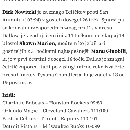
Dirk Nowitzki
je za zmago Teličkov proti San
Antoniu (103:94) v gosteh dosegel 26 točk, Spursi pa
so končali niz zaporednih zmag pri 12. V dresu
Dallasa je v zadnji četrtini z 11 točkami od skupaj 19
blestel
Shawn Marion
, medtem ko je bil pri
gostiteljih z 31 točkami najuspešnejši
Manu Ginobili
,
ki je v prvi četrtini dosegel 16 točk. Dallas je zmagal
četrtič zapored, tudi po zaslugi mirne roke izza črte
prostih metov Tysona Chandlerja, ki je zadel v 13 od
19 poskusov.
Izidi:
Charlotte Bobcats – Houston Rockets 99:89
Orlando Magic – Cleveland Cavaliers 111:100
Boston Celtics – Toronto Raptors 110:101
Detroit Pistons – Milwaukee Bucks 103:89