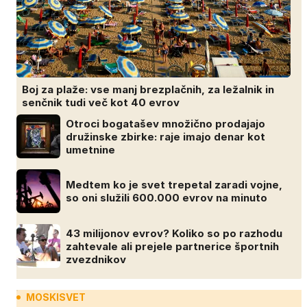
Boj za plaže: vse manj brezplačnih, za ležalnik in
senčnik tudi več kot 40 evrov
Otroci bogatašev množično prodajajo
družinske zbirke: raje imajo denar kot
umetnine
Medtem ko je svet trepetal zaradi vojne,
so oni služili 600.000 evrov na minuto
43 milijonov evrov? Koliko so po razhodu
zahtevale ali prejele partnerice športnih
zvezdnikov
MOSKISVET