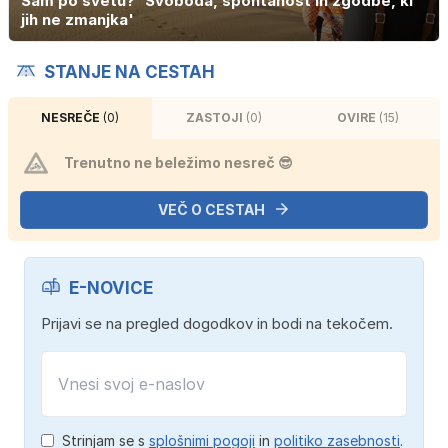
Sam po svetu? 'Svoboda, spontanost in zgodbe, ki
jih ne zmanjka'
STANJE NA CESTAH
NESREČE
(0)
ZASTOJI
(0)
OVIRE
(15)
Trenutno ne beležimo nesreč 😎
VEČ O CESTAH
E-NOVICE
Prijavi se na pregled dogodkov in bodi na tekočem.
Strinjam se s
splošnimi pogoji
in
politiko zasebnosti
.