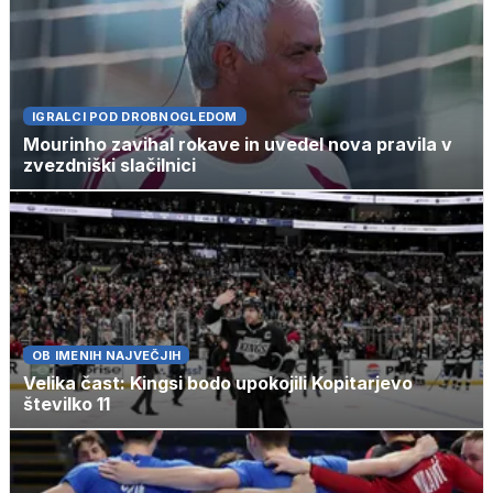
IGRALCI POD DROBNOGLEDOM
Mourinho zavihal rokave in uvedel nova pravila v
zvezdniški slačilnici
OB IMENIH NAJVEČJIH
Velika čast: Kingsi bodo upokojili Kopitarjevo
številko 11