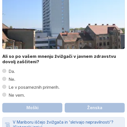
Ali so po vašem mnenju žvižgači v javnem zdravstvu
dovolj zaščiteni?
Da.
Ne.
Le v posameznih primerih.
Ne vem.
Moški
Ženska
V Mariboru iščejo žvižgača in 'skrivajo nepravilnosti'?