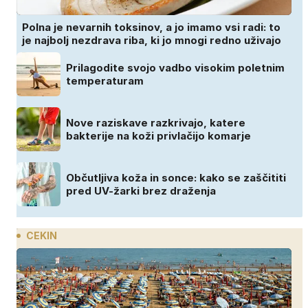
Polna je nevarnih toksinov, a jo imamo vsi radi: to
je najbolj nezdrava riba, ki jo mnogi redno uživajo
Prilagodite svojo vadbo visokim poletnim
temperaturam
Nove raziskave razkrivajo, katere
bakterije na koži privlačijo komarje
Občutljiva koža in sonce: kako se zaščititi
pred UV-žarki brez draženja
CEKIN