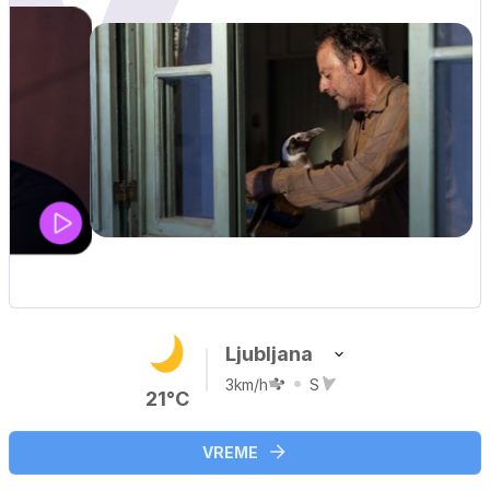
Ljubljana
3km/h
S
21°C
VREME