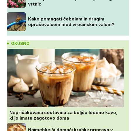
vrtnic
Kako pomagati čebelam in drugim
opraševalcem med vročinskim valom?
OKUSNO
Nepričakovana sestavina za boljšo ledeno kavo,
ki jo imate zagotovo doma
Najmehkejši domači kruhki: priprava v