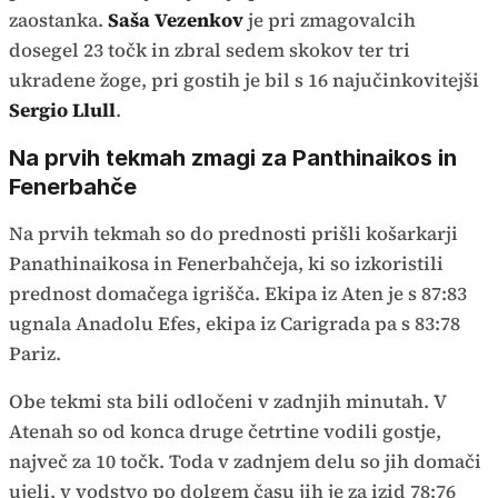
zaostanka.
Saša Vezenkov
je pri zmagovalcih
dosegel 23 točk in zbral sedem skokov ter tri
ukradene žoge, pri gostih je bil s 16 najučinkovitejši
Sergio Llull
.
Na prvih tekmah zmagi za Panthinaikos in
Fenerbahče
Na prvih tekmah so do prednosti prišli košarkarji
Panathinaikosa in Fenerbahčeja, ki so izkoristili
prednost domačega igrišča. Ekipa iz Aten je s 87:83
ugnala Anadolu Efes, ekipa iz Carigrada pa s 83:78
Pariz.
Obe tekmi sta bili odločeni v zadnjih minutah. V
Atenah so od konca druge četrtine vodili gostje,
največ za 10 točk. Toda v zadnjem delu so jih domači
ujeli, v vodstvo po dolgem času jih je za izid 78:76