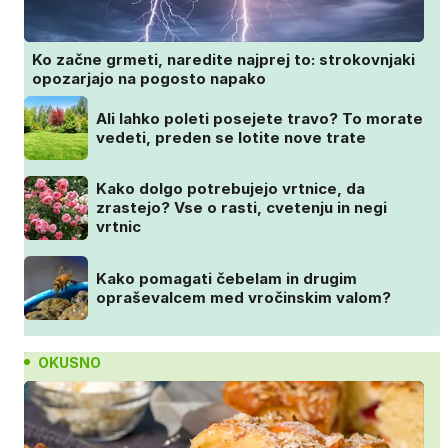
Ko začne grmeti, naredite najprej to: strokovnjaki
opozarjajo na pogosto napako
Ali lahko poleti posejete travo? To morate
vedeti, preden se lotite nove trate
Kako dolgo potrebujejo vrtnice, da
zrastejo? Vse o rasti, cvetenju in negi
vrtnic
Kako pomagati čebelam in drugim
opraševalcem med vročinskim valom?
OKUSNO