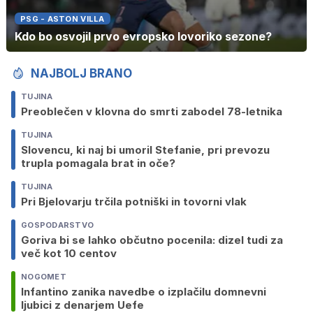
PSG - ASTON VILLA
Kdo bo osvojil prvo evropsko lovoriko sezone?
NAJBOLJ BRANO
TUJINA
Preoblečen v klovna do smrti zabodel 78-letnika
TUJINA
Slovencu, ki naj bi umoril Stefanie, pri prevozu
trupla pomagala brat in oče?
TUJINA
Pri Bjelovarju trčila potniški in tovorni vlak
GOSPODARSTVO
Goriva bi se lahko občutno pocenila: dizel tudi za
več kot 10 centov
NOGOMET
Infantino zanika navedbe o izplačilu domnevni
ljubici z denarjem Uefe