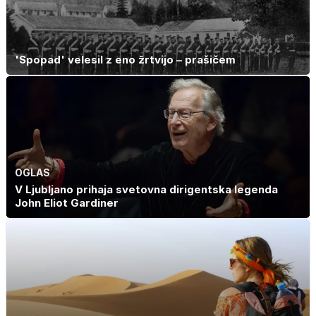
'Spopad' velesil z eno žrtvijo – prašičem
OGLAS
V Ljubljano prihaja svetovna dirigentska legenda
John Eliot Gardiner