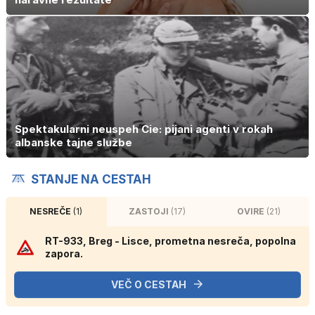
Spektakularni neuspeh Cie: pijani agenti v rokah
albanske tajne službe
STANJE NA CESTAH
NESREČE
(1)
ZASTOJI
(17)
OVIRE
(21)
RT-933, Breg - Lisce, prometna nesreča, popolna
zapora.
VEČ O CESTAH