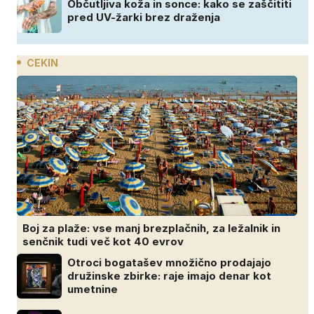
Občutljiva koža in sonce: kako se zaščititi
pred UV-žarki brez draženja
CEKIN
Boj za plaže: vse manj brezplačnih, za ležalnik in
senčnik tudi več kot 40 evrov
Otroci bogatašev množično prodajajo
družinske zbirke: raje imajo denar kot
umetnine