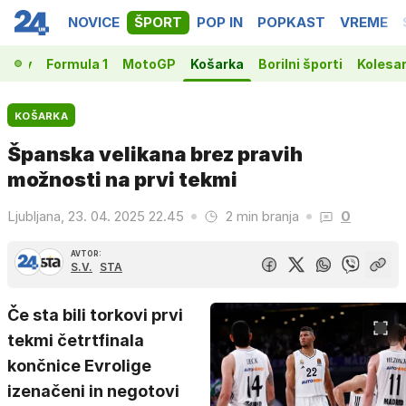
NOVICE
ŠPORT
POP IN
POPKAST
VREME
vakov
Formula 1
MotoGP
Košarka
Borilni športi
Kolesa
KOŠARKA
Španska velikana brez pravih
možnosti na prvi tekmi
Ljubljana, 23. 04. 2025 22.45
2 min branja
0
AVTOR:
S.V.
STA
Če sta bili torkovi prvi
tekmi četrtfinala
končnice Evrolige
izenačeni in negotovi