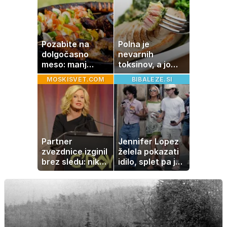
Pozabite na
Polna je
dolgočasno
nevarnih
meso: manj
toksinov, a jo
maščobe, več
imamo vsi radi:
MOSKISVET.COM
BIBALEZE.SI
svežine
to je najbolj
nezdrava riba, ki
jo mnogi redno
uživajo
Partner
Jennifer Lopez
zvezdnice izginil
želela pokazati
brez sledu: nikoli
idilo, splet pa je
ga niso našli,
razburila ena
nato je prišla še
stvar
ena tragedija