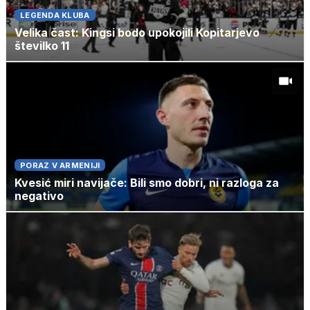
LEGENDA KLUBA
Velika čast: Kingsi bodo upokojili Kopitarjevo
številko 11
PORAZ V ARMENIJI
Kvesić miri navijače: Bili smo dobri, ni razloga za
negativo