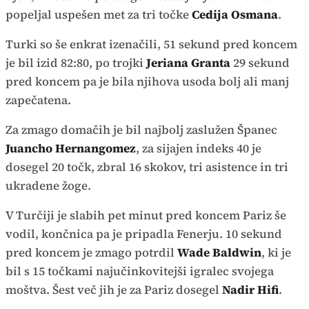
popeljal uspešen met za tri točke
Cedija Osmana
.
Turki so še enkrat izenačili, 51 sekund pred koncem
je bil izid 82:80, po trojki
Jeriana Granta
29 sekund
pred koncem pa je bila njihova usoda bolj ali manj
zapečatena.
Za zmago domačih je bil najbolj zaslužen Španec
Juancho Hernangomez
, za sijajen indeks 40 je
dosegel 20 točk, zbral 16 skokov, tri asistence in tri
ukradene žoge.
V Turčiji je slabih pet minut pred koncem Pariz še
vodil, končnica pa je pripadla Fenerju. 10 sekund
pred koncem je zmago potrdil
Wade Baldwin
, ki je
bil s 15 točkami najučinkovitejši igralec svojega
moštva. Šest več jih je za Pariz dosegel
Nadir Hifi
.