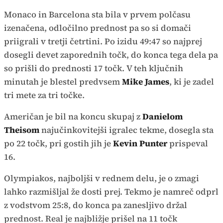
Monaco in Barcelona sta bila v prvem polčasu
izenačena, odločilno prednost pa so si domači
priigrali v tretji četrtini. Po izidu 49:47 so najprej
dosegli devet zaporednih točk, do konca tega dela pa
so prišli do prednosti 17 točk. V teh ključnih
minutah je blestel predvsem
Mike James
, ki je zadel
tri mete za tri točke.
Američan je bil na koncu skupaj z
Danielom
Theisom
najučinkovitejši igralec tekme, dosegla sta
po 22 točk, pri gostih jih je
Kevin Punter
prispeval
16.
Olympiakos, najboljši v rednem delu, je o zmagi
lahko razmišljal že dosti prej. Tekmo je namreč odprl
z vodstvom 25:8, do konca pa zanesljivo držal
prednost. Real je najbližje prišel na 11 točk