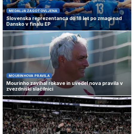
MEDALJA ZAGOTOVLJENA
Slovenska reprezentanca do 18 let po zmagi nad
Dansko v finalu EP
MOURINHOVA PRAVILA
Mourinho zavihal rokave in uvedel nova pravila v
zvezdniški slačilnici