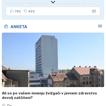
kilogram!" "Nič čudnega, gospod doktor, saj se z
ženo poznava šele tri mesece."
782
822
ANKETA
Ali so po vašem mnenju žvižgači v javnem zdravstvu
dovolj zaščiteni?
Da.