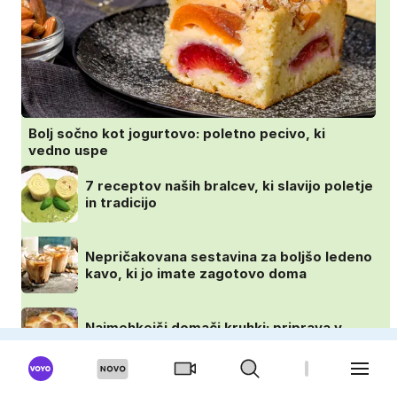
Bolj sočno kot jogurtovo: poletno pecivo, ki
vedno uspe
7 receptov naših bralcev, ki slavijo poletje
in tradicijo
Nepričakovana sestavina za boljšo ledeno
kavo, ki jo imate zagotovo doma
Najmehkejši domači kruhki: priprava v
ponvi je trik za popoln rezultat