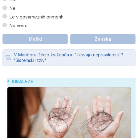
Ne.
Le v posameznih primerih.
Ne vem.
Moški
Ženska
V Mariboru iščejo žvižgača in 'skrivajo nepravilnosti'?
'Sistemski izziv'
BIBALEZE