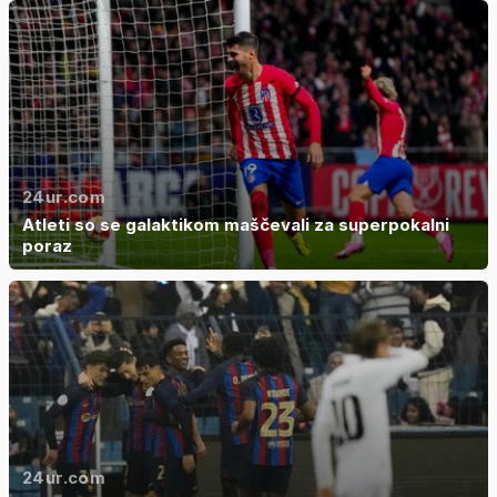
24ur.com
Atleti so se galaktikom maščevali za superpokalni
poraz
24ur.com