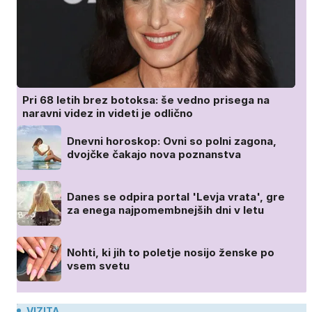
Pri 68 letih brez botoksa: še vedno prisega na
naravni videz in videti je odlično
Dnevni horoskop: Ovni so polni zagona,
dvojčke čakajo nova poznanstva
Danes se odpira portal 'Levja vrata', gre
za enega najpomembnejših dni v letu
Nohti, ki jih to poletje nosijo ženske po
vsem svetu
VIZITA