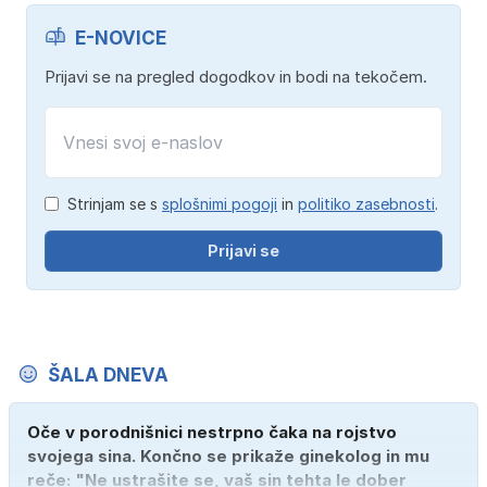
E-NOVICE
Prijavi se na pregled dogodkov in bodi na tekočem.
Strinjam se s
splošnimi pogoji
in
politiko zasebnosti
.
Prijavi se
ŠALA DNEVA
Oče v porodnišnici nestrpno čaka na rojstvo
svojega sina. Končno se prikaže ginekolog in mu
reče: "Ne ustrašite se, vaš sin tehta le dober