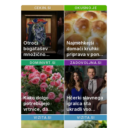
CEKIN.SI
OKUSNO.JE
Otroci
Najmehkejši
bogatašev
domači kruhki:
množično
priprava v ponvi
prodajajo
je trik za popoln
DOMINVRT.SI
ZADOVOLJNA.SI
družinske
rezultat
zbirke: raje imajo
denar kot
umetnine
Kako dolgo
Hčerki slavnega
potrebujejo
igralca sta
vrtnice, da
ukradli vso
zrastejo? Vse o
pozornost
VIZITA.SI
VIZITA.SI
rasti, cvetenju in
negi vrtnic