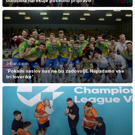
odločilna narekuje posebno pripravo
24ur.com
'Pokalni naslov nas ne bo zadovoljil. Napadamo vse
tri lovorike'