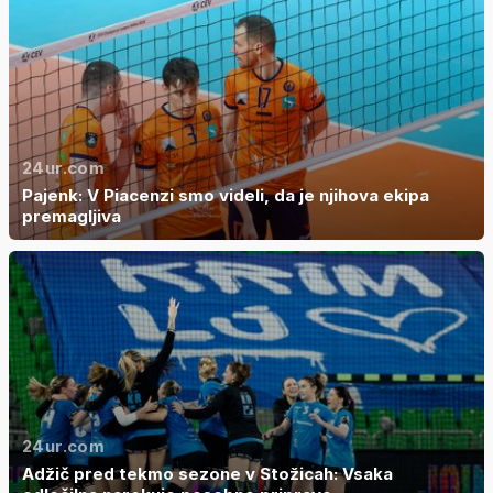
24ur.com
Pajenk: V Piacenzi smo videli, da je njihova ekipa
premagljiva
24ur.com
Adžič pred tekmo sezone v Stožicah: Vsaka