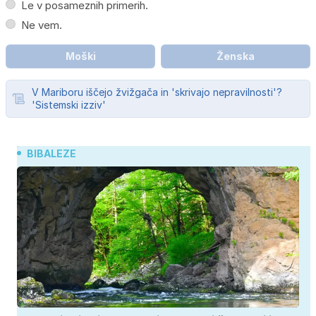
Le v posameznih primerih.
Ne vem.
Moški
Ženska
V Mariboru iščejo žvižgača in 'skrivajo nepravilnosti'?
'Sistemski izziv'
BIBALEZE