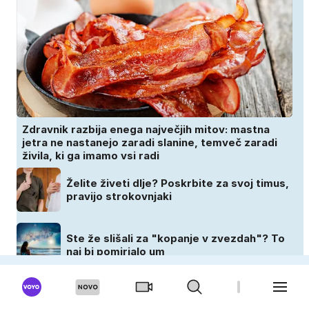
Zdravnik razbija enega največjih mitov: mastna
jetra ne nastanejo zaradi slanine, temveč zaradi
živila, ki ga imamo vsi radi
Želite živeti dlje? Poskrbite za svoj timus,
pravijo strokovnjaki
Ste že slišali za "kopanje v zvezdah"? To
naj bi pomirjalo um
Tudi temnejša koža potrebuje SPF: zakaj
zaščita pred soncem ni pomembna le za