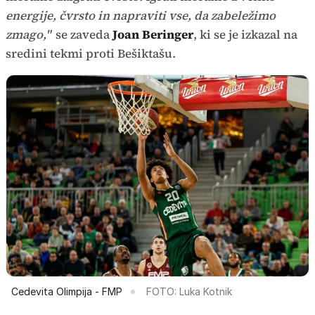
energije, čvrsto in napraviti vse, da zabeležimo
zmago,"
se zaveda
Joan Beringer
, ki se je izkazal na
sredini tekmi proti Bešiktašu.
Cedevita Olimpija - FMP
FOTO: Luka Kotnik