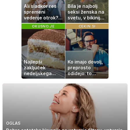
Ali sladkor res
Bila je najbolj
spremeni
seksi ženska na
vedenje otrok?
svetu, v bikiniju
Znanost ponuja
znova navdušila
OKUSNO.JE
CEKIN.SI
presenetljiv
odgovor
Najlepši
Ko imajo dovolj,
zaključek
preprosto
nedeljskega
odidejo: to
kosila: 8 sladic
znamenje
brez peke, ki se
najpogosteje da
jih vsi veselijo
odpoved
OGLAS