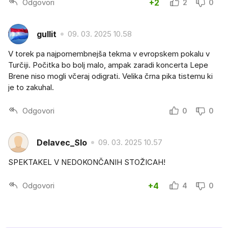
Odgovori
+2
2
0
gullit
09. 03. 2025 10.58
V torek pa najpomembnejša tekma v evropskem pokalu v
Turčiji. Počitka bo bolj malo, ampak zaradi koncerta Lepe
Brene niso mogli včeraj odigrati. Velika črna pika tistemu ki
je to zakuhal.
Odgovori
0
0
Delavec_Slo
09. 03. 2025 10.57
SPEKTAKEL V NEDOKONČANIH STOŽICAH!
Odgovori
+4
4
0