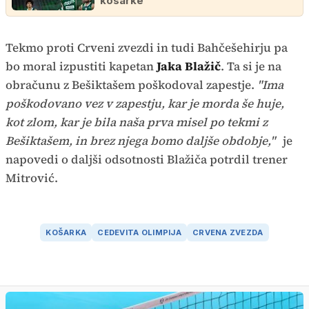
košarke
Tekmo proti Crveni zvezdi in tudi Bahčešehirju pa
bo moral izpustiti kapetan
Jaka Blažič
. Ta si je na
obračunu z Bešiktašem poškodoval zapestje.
"Ima
poškodovano vez v zapestju, kar je morda še huje,
kot zlom, kar je bila naša prva misel po tekmi z
Bešiktašem, in brez njega bomo daljše obdobje,"
je
napovedi o daljši odsotnosti Blažiča potrdil trener
Mitrović.
KOŠARKA
CEDEVITA OLIMPIJA
CRVENA ZVEZDA