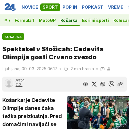
NOVICE
ŠPORT
POP IN
POPKAST
VREME
vakov
Formula 1
MotoGP
Košarka
Borilni športi
Kolesa
KOŠARKA
Spektakel v Stožicah: Cedevita
Olimpija gosti Crveno zvezdo
Ljubljana, 09. 03. 2025 06.17
2 min branja
4
AVTOR:
Ž.Ž.
Košarkarje Cedevite
Olimpije danes čaka
težka preizkušnja. Pred
domačimi navijači se