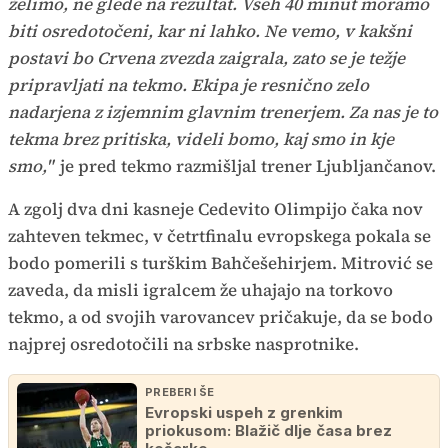
želimo, ne glede na rezultat. Vseh 40 minut moramo
biti osredotočeni, kar ni lahko. Ne vemo, v kakšni
postavi bo Crvena zvezda zaigrala, zato se je težje
pripravljati na tekmo. Ekipa je resnično zelo
nadarjena z izjemnim glavnim trenerjem. Za nas je to
tekma brez pritiska, videli bomo, kaj smo in kje
smo,"
je pred tekmo razmišljal trener Ljubljančanov.
A zgolj dva dni kasneje Cedevito Olimpijo čaka nov
zahteven tekmec, v četrtfinalu evropskega pokala se
bodo pomerili s turškim Bahčešehirjem. Mitrović se
zaveda, da misli igralcem že uhajajo na torkovo
tekmo, a od svojih varovancev pričakuje, da se bodo
najprej osredotočili na srbske nasprotnike.
PREBERI ŠE
Evropski uspeh z grenkim
priokusom: Blažič dlje časa brez