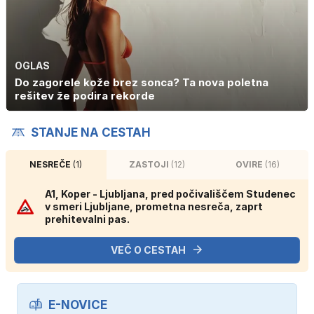
OGLAS
Do zagorele kože brez sonca? Ta nova poletna
rešitev že podira rekorde
STANJE NA CESTAH
NESREČE
(1)
ZASTOJI
(12)
OVIRE
(16)
A1, Koper - Ljubljana, pred počivališčem Studenec
v smeri Ljubljane, prometna nesreča, zaprt
prehitevalni pas.
VEČ O CESTAH
E-NOVICE