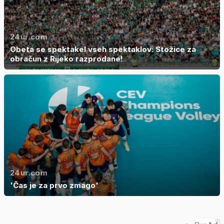
24ur.com
Obeta se spektakel vseh spektaklov: Stožice za
obračun z Rijeko razprodane!
24ur.com
'Čas je za prvo zmago'