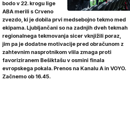
bodo v 22. krogu lige
ABA merili s Crveno
zvezdo, ki je dobila prvi medsebojno tekmo med
ekipama. Ljubljančani so na zadnjih dveh tekmah
regionalnega tekmovanja sicer vknjižili poraz,
jim pa je dodatne motivacije pred obračunom z
zahtevnim nasprotnikom vlila zmaga proti
favoriziranem Bešiktašu v osmini finala
evropskega pokala. Prenos na Kanalu A in VOYO.
Začnemo ob 16.45.