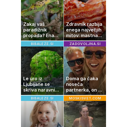
Zakaj vaš
Zdravnik razbija
paradižnik
enega največjih
propada? Ena
mitov: mastna
napaka lahko
jetra ne
BIBALEZE.SI
ZADOVOLJNA.SI
uniči rastline –
nastanejo zaradi
tako jih rešite
slanine, temveč
zaradi živila, ki
ga imamo vsi
radi
Le uro iz
Doma ga čaka
Ljubljane se
noseča
skriva naravni
partnerka, on pa
čudež, ki je kot
dopustuje z
BIBALEZE.SI
MOSKISVET.COM
ustvarjen za
drugo
družinski izlet