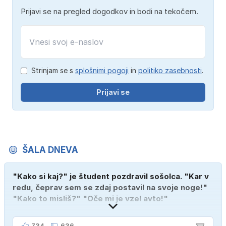
Prijavi se na pregled dogodkov in bodi na tekočem.
Strinjam se s
splošnimi pogoji
in
politiko zasebnosti
.
Prijavi se
ŠALA DNEVA
"Kako si kaj?" je študent pozdravil sošolca. "Kar v
redu, čeprav sem se zdaj postavil na svoje noge!"
"Kako to misliš?" "Oče mi je vzel avto!"
734
636