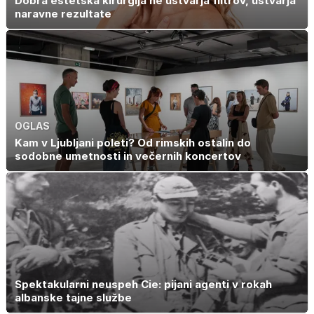
Dobra estetska kirurgija ne ustvarja filtrov, ustvarja
naravne rezultate
OGLAS
Kam v Ljubljani poleti? Od rimskih ostalin do
sodobne umetnosti in večernih koncertov
Spektakularni neuspeh Cie: pijani agenti v rokah
albanske tajne službe