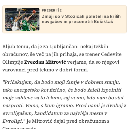
PREBERI ŠE
Zmaji so v Stožicah poleteli na krilih
navijačev in presenetili Bešiktaš
Kljub temu, da je za Ljubljančani nekaj težkih
obračunov, še več pa jih prihaja, se trener Cedevite
Olimpije
Zvezdan Mitrović
verjame, da so njegovi
varovanci pred tekmo v dobri formi.
"Pričakujem, da bodo moji fantje v dobrem stanju,
tako energetsko kot fizično, če bodo želeli izpolniti
moje zahteve za to tekmo, saj vemo, kdo nam bo stal
nasproti. Vemo, s kom igramo. Pred nami je dvoboj z
evroligašem, kandidatom za najvišja mesta v
Evroligi,"
je Mitrović dejal pred obračunom s
Crveno zvezdo.