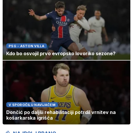
PSG - ASTON VILLA
Kdo bo osvojil prvo evropsko lovoriko sezone?
V SPOROČILU NAVIJAČEM
Dončić po daljši rehabilitaciji potrdil vrnitev na
košarkarska igrišča