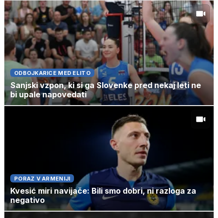
ODBOJKARICE MED ELITO
Sanjski vzpon, ki si ga Slovenke pred nekaj leti ne
bi upale napovedati
PORAZ V ARMENIJI
Kvesić miri navijače: Bili smo dobri, ni razloga za
negativo