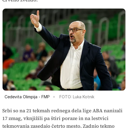
Cedevita Olimpija - FMP
FOTO: Luka Kotnik
Srbi so na 21 tekmah rednega dela lige ABA nanizali
17 zmag, vknjižili pa štiri poraze in na lestvici
tekmovanja zasedajo četrto mesto. Zadnjo tekmo