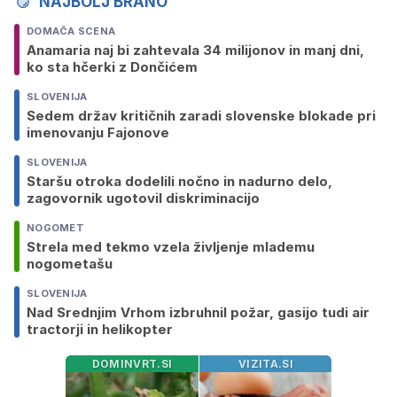
NAJBOLJ BRANO
DOMAČA SCENA
Anamaria naj bi zahtevala 34 milijonov in manj dni,
ko sta hčerki z Dončićem
SLOVENIJA
Sedem držav kritičnih zaradi slovenske blokade pri
imenovanju Fajonove
SLOVENIJA
Staršu otroka dodelili nočno in nadurno delo,
zagovornik ugotovil diskriminacijo
NOGOMET
Strela med tekmo vzela življenje mlademu
nogometašu
SLOVENIJA
Nad Srednjim Vrhom izbruhnil požar, gasijo tudi air
tractorji in helikopter
DOMINVRT.SI
VIZITA.SI