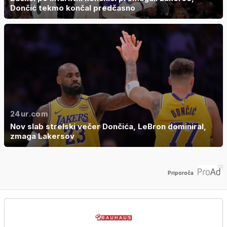
Dončić tekmo končal predčasno
24ur.com
Nov slab strelski večer Dončića, LeBron dominiral,
zmaga Lakersov
Priporoča