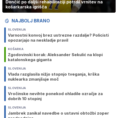
Dončić po daljši rehabilitaciji potrdil vrnitev na
košarkarska igrišča
NAJBOLJ BRANO
SLOVENIJA
Varnostni konvoj brez ustrezne razdalje? Policisti
opozarjajo na neskladje pravil
KOŠARKA
Zgodovinski korak: Aleksander Sekulić na klopi
katalonskega giganta
SLOVENIJA
Vlada razglasila nižjo stopnjo tveganja, krška
nuklearka zmanjšuje moč
SLOVENIJA
Vročinske nevihte ponekod ohladile ozračje za
dobrih 10 stopinj
SLOVENIJA
Jambrek zanikal navedbe o ustavni obtožbi zoper