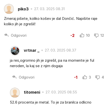
piko3
27. 03. 2025 08.31
Zmeraj pišete, koliko košev je dal Dončić. Napišite raje
koliko jih je zgrešil!
Odgovori
-2
10
12
vrtnar _
27. 03. 2025 08.37
ja res,ogromno jih je zgrešil, pa na momente je ful
neroden, la kaj se z njim dogaja
Odgovori
-1
3
4
titomeni
27. 03. 2025 08.55
52.6 procenta je metal. To je za branilca odlicno