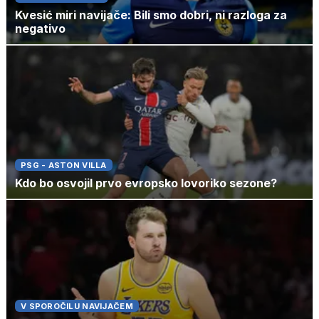
Kvesić miri navijače: Bili smo dobri, ni razloga za
negativo
PSG - ASTON VILLA
Kdo bo osvojil prvo evropsko lovoriko sezone?
V SPOROČILU NAVIJAČEM