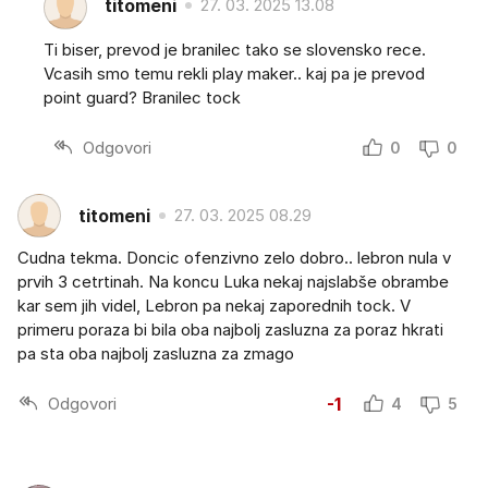
titomeni
27. 03. 2025 13.08
Ti biser, prevod je branilec tako se slovensko rece.
Vcasih smo temu rekli play maker.. kaj pa je prevod
point guard? Branilec tock
Odgovori
0
0
titomeni
27. 03. 2025 08.29
Cudna tekma. Doncic ofenzivno zelo dobro.. lebron nula v
prvih 3 cetrtinah. Na koncu Luka nekaj najslabše obrambe
kar sem jih videl, Lebron pa nekaj zaporednih tock. V
primeru poraza bi bila oba najbolj zasluzna za poraz hkrati
pa sta oba najbolj zasluzna za zmago
Odgovori
-1
4
5