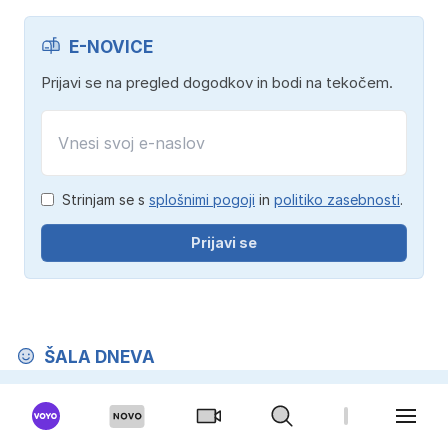
E-NOVICE
Prijavi se na pregled dogodkov in bodi na tekočem.
Strinjam se s
splošnimi pogoji
in
politiko zasebnosti
.
Prijavi se
ŠALA DNEVA
Učiteljica je pri uri slovenščine na tablo napisala
stavek: "Reven moški je umrl zaradi lakote."