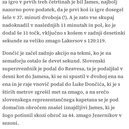
za igro v prvih treh četrtinah je bil James, najbolj
nazorno pove podatek, da je prvi koš iz igre dosegel
šele v 37. minuti dvoboja (!). A je zato vse skupaj
nadoknadil v naslednjih 11 minutah in pol, ko je
dodal še 11 točk, vključno s košem v zadnji desetinki
sekunde za veliko zmago Lakersov s 120:119.
Dončić je začel zadnjo akcijo na tekmi, ko je na
semaforju ostalo še devet sekund. Slovenski
superzvezdnik je podal do Reavesa, ta je podaljšal v
desni kot do Jamesa, ki se ni spustil v dvoboj ena na
ena in je raje vnovič podal do Luke Dončića, ki je s
štirih metrov zgrešil met za zmago, a na srečo
slovenskega reprezentančnega kapetana se je pod
domačim obročem znašel iznajdljivi James, ki je
žogo potisnil skozi obroč za 44. zmago Jezernikov v
sezoni.