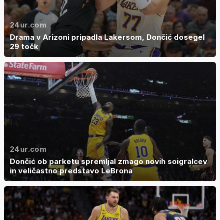
24ur.com
Drama v Arizoni pripadla Lakersom, Dončić dosegel
29 točk
24ur.com
Dončić ob parketu spremljal zmago novih soigralcev
in veličastno predstavo LeBrona