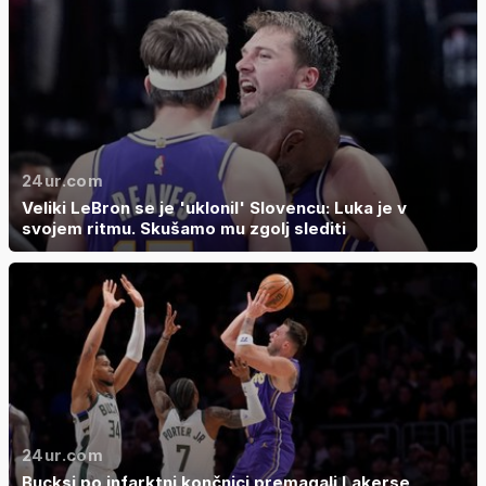
24ur.com
Veliki LeBron se je 'uklonil' Slovencu: Luka je v
svojem ritmu. Skušamo mu zgolj slediti
24ur.com
Bucksi po infarktni končnici premagali Lakerse,