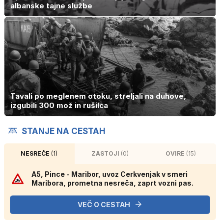
albanske tajne službe
Tavali po meglenem otoku, streljali na duhove,
izgubili 300 mož in rušilca
STANJE NA CESTAH
NESREČE
(1)
ZASTOJI
(0)
OVIRE
(15)
A5, Pince - Maribor, uvoz Cerkvenjak v smeri
Maribora, prometna nesreča, zaprt vozni pas.
VEČ O CESTAH