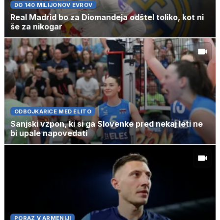
DO 140 MILIJONOV EVROV
Real Madrid bo za Diomandeja odštel toliko, kot ni
še za nikogar
ODBOJKARICE MED ELITO
Sanjski vzpon, ki si ga Slovenke pred nekaj leti ne
bi upale napovedati
PORAZ V ARMENIJI