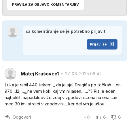
PRAVILA ZA OBJAVO KOMENTARJEV
Prijavi se
Matej Krašovec1
27. 03. 2025 08.42
Luka je rabil 440 tekem ,, da je ujel Dragiča po točkah ...on
970 ..12,,,,,,,ne vem kok. kaj vm ni jasen......?? Ris je eden
najbolših napadalcev že zdej v zgodovini...ena na ena ...in
med 30 imi strelci v zgodovini....ker del vm je ušou....
Odgovori
+0
6
6