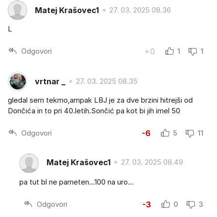
Matej Krašovec1
27. 03. 2025 08.36
L
Odgovori
+0
1
1
vrtnar _
27. 03. 2025 08.35
gledal sem tekmo,ampak LBJ je za dve brzini hitrejši od
Dončića in to pri 40.letih.Sončić pa kot bi jih imel 50
Odgovori
-6
5
11
Matej Krašovec1
27. 03. 2025 08.49
pa tut bl ne pameten...100 na uro...
Odgovori
-3
0
3