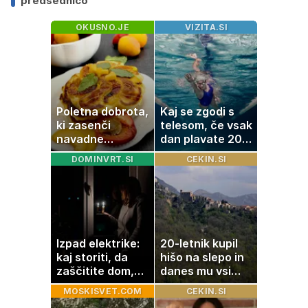
predsednico
OKUSNO.JE
VIZITA.SI
Poletna dobrota,
Kaj se zgodi s
ki zasenči
telesom, če vsak
navadne
dan plavate 20
palačinke
minut? Učinki, ki
DOMINVRT.SI
CEKIN.SI
jih morda ne
pričakujete
Izpad elektrike:
20-letnik kupil
kaj storiti, da
hišo na slepo in
zaščitite dom,
danes mu vsi
hrano in
zavidajo
MOSKISVET.COM
CEKIN.SI
elektronske