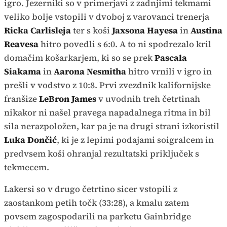
igro. Jezerniki so v primerjavi z zadnjimi tekmami
veliko bolje vstopili v dvoboj z varovanci trenerja
Ricka Carlisleja
ter s koši
Jaxsona Hayesa
in
Austina
Reavesa
hitro povedli s 6:0. A to ni spodrezalo kril
domačim košarkarjem, ki so se prek
Pascala
Siakama
in
Aarona Nesmitha
hitro vrnili v igro in
prešli v vodstvo z 10:8. Prvi zvezdnik kalifornijske
franšize
LeBron James
v uvodnih treh četrtinah
nikakor ni našel pravega napadalnega ritma in bil
sila nerazpoložen, kar pa je na drugi strani izkoristil
Luka Dončić
, ki je z lepimi podajami soigralcem in
predvsem koši ohranjal rezultatski priključek s
tekmecem.
Lakersi so v drugo četrtino sicer vstopili z
zaostankom petih točk (33:28), a kmalu zatem
povsem zagospodarili na parketu Gainbridge