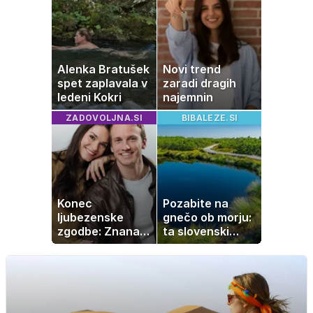
naprave
Alenka Bratušek
Novi trend
spet zaplavala v
zaradi dragih
ledeni Kokri
najemnin
ZADOVOLJNA.SI
BIBALEZE.SI
Konec
Pozabite na
ljubezenske
gnečo ob morju:
zgodbe: Znana
ta slovenski
Slovenka
kotiček je pravi
potrdila razhod
raj za družine
z dolgoletnim
partnerjem