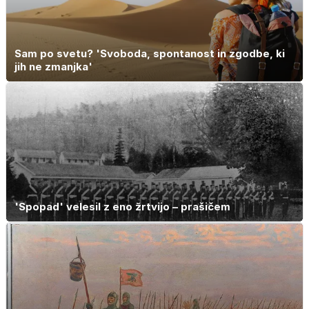
Sam po svetu? 'Svoboda, spontanost in zgodbe, ki
jih ne zmanjka'
'Spopad' velesil z eno žrtvijo – prašičem