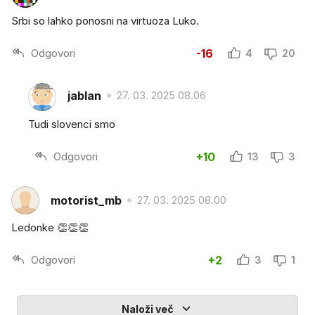
Srbi so lahko ponosni na virtuoza Luko.
Odgovori
-16
4
20
jablan
27. 03. 2025 08.06
Tudi slovenci smo
Odgovori
+10
13
3
motorist_mb
27. 03. 2025 08.00
Ledonke 👏👏👏
Odgovori
+2
3
1
Naloži več