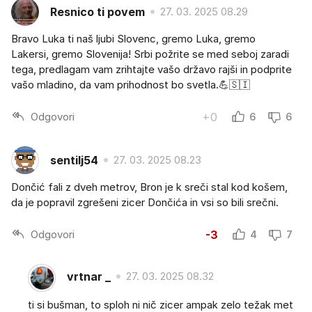
Resnico ti povem
27. 03. 2025 08.29
Bravo Luka ti naš ljubi Slovenc, gremo Luka, gremo
Lakersi, gremo Slovenija! Srbi požrite se med seboj zaradi
tega, predlagam vam zrihtajte vašo državo rajši in podprite
vašo mladino, da vam prihodnost bo svetla.💪🇸🇮
Odgovori
+0
6
6
sentilj54
27. 03. 2025 08.23
Dončić fali z dveh metrov, Bron je k sreči stal kod košem,
da je popravil zgrešeni zicer Dončića in vsi so bili srečni.
Odgovori
-3
4
7
vrtnar _
27. 03. 2025 08.32
ti si bušman, to sploh ni nič zicer ampak zelo težak met