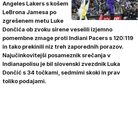
Angeles Lakers s košem
LeBrona Jamesa po
zgrešenem metu Luke
Dončića ob zvoku sirene veselili izjemno
pomembne zmage proti Indiani Pacers s 120:119
in tako prekinili niz treh zaporednih porazov.
Najučinkovitejši posameznik srečanja v
Indianapolisu je bil slovenski zvezdnik Luka
Dončić s 34 točkami, sedmimi skoki in prav
toliko podajami.