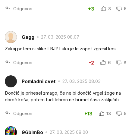
Odgovori
+3
8
5
Gagg
27. 03. 2025 08.07
Zakaj potem ni slike LBJ? Luka je le zopet zgresil kos.
Odgovori
-2
6
8
Pomladni cvet
27. 03. 2025 08.03
Dončić je prinesel zmago, če ne bi dončić vrgel žoge na
obroč koša, potem tudi lebron ne bi imel časa zaključiti
Odgovori
+13
18
5
96bimBo
27. 03. 2025 08.00