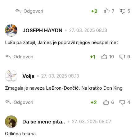
Odgovori
+2
7
5
JOSEPH HAYDN
27. 03. 2025 08.13
Luka pa zatajil, James je popravil njegov neuspel met
Odgovori
+1
10
9
Volja
27. 03. 2025 08.13
Zmagala je naveza LeBron-Dončić. Na kratko Don King
Odgovori
+2
6
4
Da se mene pita..
27. 03. 2025 08.07
Odlična tekma.