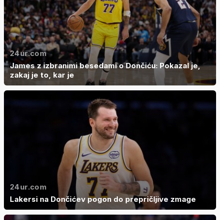
24ur.com
James z izbranimi besedami o Dončiću: Pokazal je,
zakaj je to, kar je
24ur.com
Lakersi na Dončićev pogon do prepričljive zmage