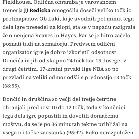
Fieldhousa. Odlična obramba je varovancem
trenerja
JJ Redicka
omogočila doseči veliko točk iz
protinapadov. Ob Luki, ki je uvodnih pet minut tega
dela igre presedel na klopi, sta se v napadu razigrala
že omenjena Reaves in Hayes, kar se je hitro začelo
poznati tudi na semaforju. Predvsem odlični
organizator igre je dobro izkoristil odsotnost
Dončića in jih od skupno 24 točk kar 15 dosegel v
drugi četrtini. 17-kratni prvaki lige NBA so po
prevladi na veliki odmor odšli s prednostjo 13 točk
(68:55).
Dončić in druščina so večji del tretje četrtine
ohranjali prednost 10 do 12 točk, toda v končnici
tega dela igre popustili in dovolili domačemu
moštvu, da se je po 36 minutah tekme približal na
vsega tri točke zaostanka (95:92). Kako nerazpoložen