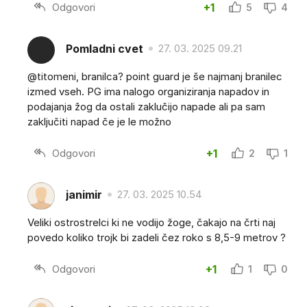
Odgovori
+1
5
4
Pomladni cvet
27. 03. 2025 09.21
@titomeni, branilca? point guard je še najmanj branilec
izmed vseh. PG ima nalogo organiziranja napadov in
podajanja žog da ostali zaklučijo napade ali pa sam
zaključiti napad če je le možno
Odgovori
+1
2
1
janimir
27. 03. 2025 10.54
Veliki ostrostrelci ki ne vodijo žoge, čakajo na črti naj
povedo koliko trojk bi zadeli čez roko s 8,5-9 metrov ?
Odgovori
+1
1
0