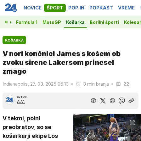
NOVICE
ŠPORT
POP IN
POPKAST
VREME
vakov
Formula 1
MotoGP
Košarka
Borilni športi
Kolesa
KOŠARKA
V nori končnici James s košem ob
zvoku sirene Lakersom prinesel
zmago
Indianapolis, 27. 03. 2025 05.13
3 min branja
22
AVTOR:
A.V.
V tekmi, polni
preobratov, so se
košarkarji ekipe Los