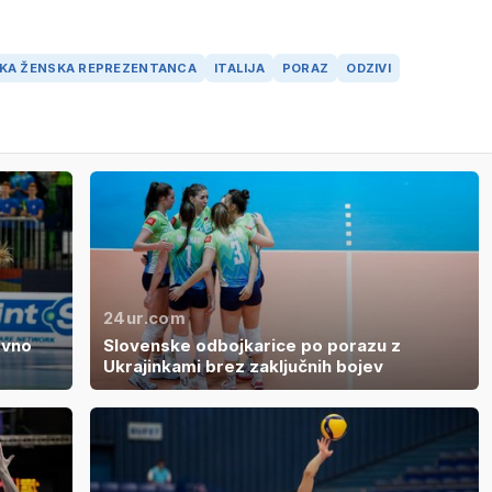
KA ŽENSKA REPREZENTANCA
ITALIJA
PORAZ
ODZIVI
24ur.com
ovno
Slovenske odbojkarice po porazu z
Ukrajinkami brez zaključnih bojev