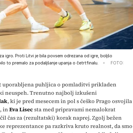
za igro. Proti Litvi je bila povsem odrezana od igre, boljšo
bilo to premalo za podaljšanje upanja o četrtfinalu.
FOTO:
at uporabljena puhljica o pomladitvi prikladen
ki neuspeh. Trenutno najbolj izkušeni
lak
, ki je pred mesecem in pol s češko Prago osvojila
, in
Eva Lisec
sta med pripravami nemalokrat
čil čas za (rezultatski) korak naprej. Zgolj bežen
ske reprezentance pa razkriva kruto realnost, da smo