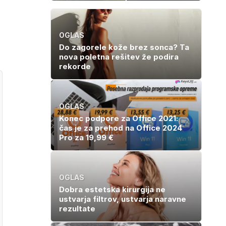
znova navdušila
kosila: 8 sladic
brez peke, ki se
jih vsi veselijo
OGLAS
Do zagorele kože brez sonca? Ta
nova poletna rešitev že podira
rekorde
OGLAS
Konec podpore za Office 2021:
čas je za prehod na Office 2024
Pro za 19,99 €
OGLAS
Dobra estetska kirurgija ne
ustvarja filtrov, ustvarja naravne
rezultate