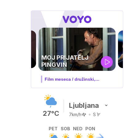
FA
PERPOKAL
ivo na VOYO: sreda ob 20.30
Ljubljana
27°C
7km/h
S
PET
SOB
NED
PON