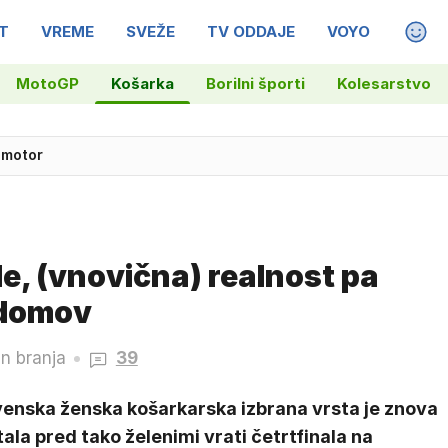
T
VREME
SVEŽE
TV ODDAJE
VOYO
MAGA
MotoGP
Košarka
Borilni športi
Kolesarstvo
 motor
dokumentarna serija o Melanii Trump
ale, (vnovična) realnost pa
 domov
n branja
39
venska ženska košarkarska izbrana vrsta je znova
ala pred tako želenimi vrati četrtfinala na