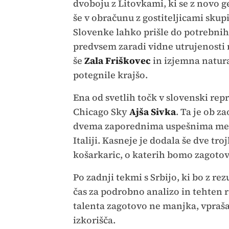
dvoboju z Litovkami, ki se z novo ge
še v obračunu z gostiteljicami skup
Slovenke lahko prišle do potrebnih 
predvsem zaradi vidne utrujenosti n
še
Zala Friškovec
in izjemna natur
potegnile krajšo.
Ena od svetlih točk v slovenski re
Chicago Sky
Ajša Sivka
. Ta je ob z
dvema zaporednima uspešnima metom
Italiji. Kasneje je dodala še dve tro
košarkaric, o katerih bomo zagotovo
Po zadnji tekmi s Srbijo, ki bo z re
čas za podrobno analizo in tehten 
talenta zagotovo ne manjka, vpraša
izkorišča.