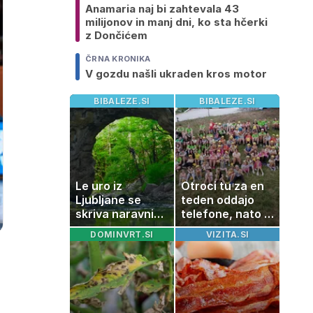
Anamaria naj bi zahtevala 43
milijonov in manj dni, ko sta hčerki
z Dončićem
ČRNA KRONIKA
V gozdu našli ukraden kros motor
BIBALEZE.SI
BIBALEZE.SI
Le uro iz
Otroci tu za en
Ljubljane se
teden oddajo
skriva naravni
telefone, nato pa
čudež, ki je kot
se zgodi nekaj
DOMINVRT.SI
VIZITA.SI
ustvarjen za
nepričakovanega
družinski izlet