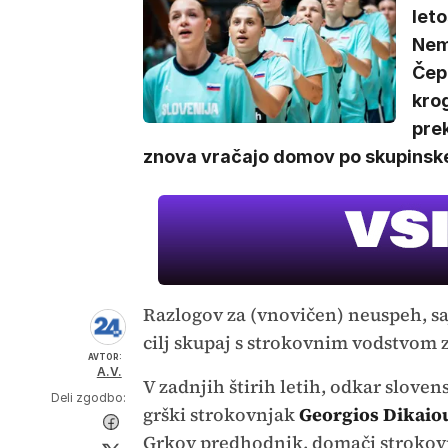
leto
Nemč
Čepr
krog
prek
znova vračajo domov po skupinsk
Razlogov za (vnovičen) neuspeh, saj j
cilj skupaj s strokovnim vodstvom z
AVTOR:
A.V.
V zadnjih štirih letih, odkar slove
Deli zgodbo:
grški strokovnjak
Georgios Dikaio
Grkov predhodnik, domači strokov