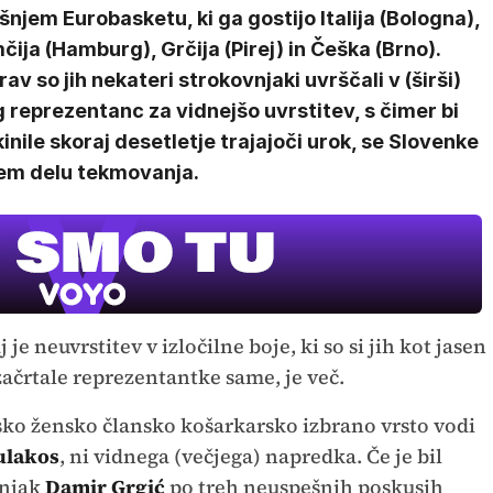
šnjem Eurobasketu, ki ga gostijo Italija (Bologna),
ija (Hamburg), Grčija (Pirej) in Češka (Brno).
av so jih nekateri strokovnjaki uvrščali v (širši)
 reprezentanc za vidnejšo uvrstitev, s čimer bi
inile skoraj desetletje trajajoči urok, se Slovenke
em delu tekmovanja.
UE
SU
V ž
e neuvrstitev v izločilne boje, ki so si jih kot jasen
ačrtale reprezentantke same, je več.
nsko žensko člansko košarkarsko izbrano vrsto vodi
ulakos
, ni vidnega (večjega) napredka. Če je bil
njak
Damir Grgić
po treh neuspešnih poskusih