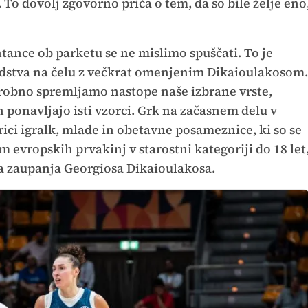
. To dovolj zgovorno priča o tem, da so bile želje eno
.
ance ob parketu se ne mislimo spuščati. To je
dstva na čelu z večkrat omenjenim Dikaioulakosom.
podrobno spremljamo nastope naše izbrane vrste,
h ponavljajo isti vzorci. Grk na začasnem delu v
ici igralk, mlade in obetavne posameznice, ki so se
m evropskih prvakinj v starostni kategoriji do 18 let
ga zaupanja Georgiosa Dikaioulakosa.