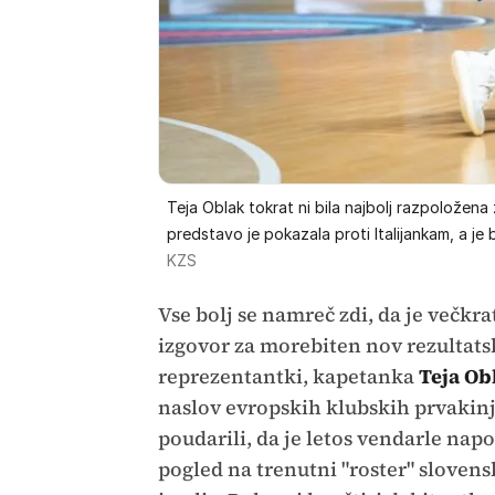
Teja Oblak tokrat ni bila najbolj razpoložena 
predstavo je pokazala proti Italijankam, a je 
KZS
Vse bolj se namreč zdi, da je večkr
izgovor za morebiten nov rezultats
reprezentantki, kapetanka
Teja Ob
naslov evropskih klubskih prvakinj
poudarili, da je letos vendarle napo
pogled na trenutni "roster" sloven