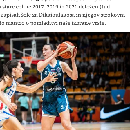
h stare celine 2017, 2019 in 2021 deležen (tudi
 zapisali šele za Dikaioulakosa in njegov strokovni
sto mantro o pomladitvi naše izbrane vrste.