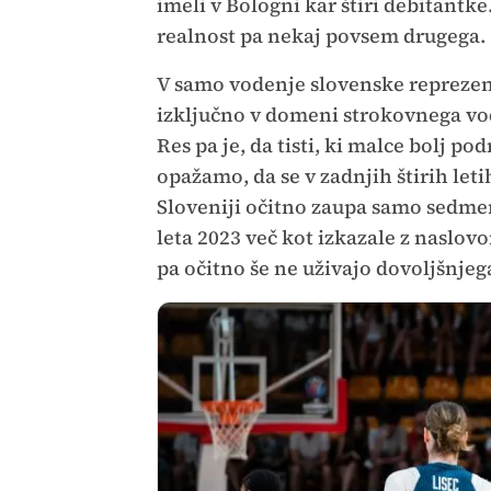
imeli v Bologni kar štiri debitantke
realnost pa nekaj povsem drugega
V samo vodenje slovenske reprezent
izključno v domeni strokovnega vo
Res pa je, da tisti, ki malce bolj 
opažamo, da se v zadnjih štirih leti
Sloveniji očitno zaupa samo sedmer
leta 2023 več kot izkazale z naslovo
pa očitno še ne uživajo dovoljšnje