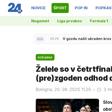
NOVICE
ŠPORT
POP IN
POPKAS
Nogomet
Liga prvakov
Formula 1
09.29
V gozdu našli ukraden kros
08.59
Po filmu še serija: jeseni 
KOŠARKA
Želele so v četrtfin
(pre)zgoden odhod
Bologna, 20. 06. 2025 11.20
3 mi
Slo
obst