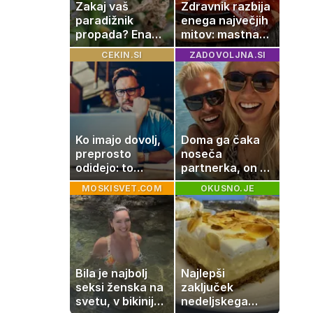
Zakaj vaš
Zdravnik razbija
paradižnik
enega največjih
propada? Ena
mitov: mastna
napaka lahko
jetra ne
CEKIN.SI
ZADOVOLJNA.SI
uniči rastline –
nastanejo
tako jih rešite
zaradi slanine,
temveč zaradi
živila, ki ga
imamo vsi radi
Ko imajo dovolj,
Doma ga čaka
preprosto
noseča
odidejo: to
partnerka, on pa
znamenje
dopustuje z
MOSKISVET.COM
OKUSNO.JE
najpogosteje da
drugo
odpoved
Bila je najbolj
Najlepši
seksi ženska na
zaključek
svetu, v bikiniju
nedeljskega