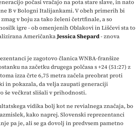
neracijo počasi vračajo na pota stare slave, in nato
ine B v Bologni Italijankami. V obeh primerih bi
zmag v boju za tako želeni četrtfinale, a so
osilk igre - ob omenjenih Oblakovi in Liščevi sta to
alizirana Američanka
Jessica Shepard
- znova
prezentanci je zagotovo članica WNBA-franšize
aostanku na začetku drugega polčasa s +24 (51:27) z
a izza črte 6,75 metra začela preobrat proti
jki in pokazala, da velja zaupati generaciji
 še večkrat slišali v prihodnosti.
zultatskega vidika bolj kot ne revialnega značaja, bo
razmislek, kako naprej. Slovenski reprezentanci
nje pa je, ali se ga dovolj in predvsem pametno