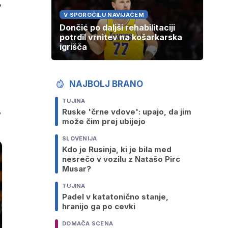
,
V SPOROČILU NAVIJAČEM
Dončić po daljši rehabilitaciji
potrdil vrnitev na košarkarska
igrišča
NAJBOLJ BRANO
TUJINA
,
Ruske 'črne vdove': upajo, da jim
može čim prej ubijejo
SLOVENIJA
Kdo je Rusinja, ki je bila med
nesrečo v vozilu z Natašo Pirc
Musar?
TUJINA
Padel v katatonično stanje,
hranijo ga po cevki
DOMAČA SCENA