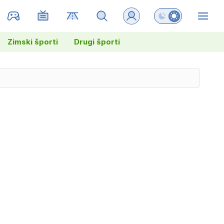
Preklopi barvni na
ZIN
Zimski športi
Drugi športi