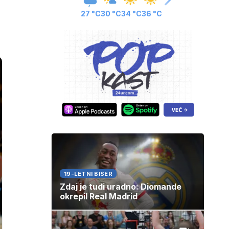
27 °C
30 °C
34 °C
36 °C
19-LETNI BISER
Zdaj je tudi uradno: Diomande
okrepil Real Madrid