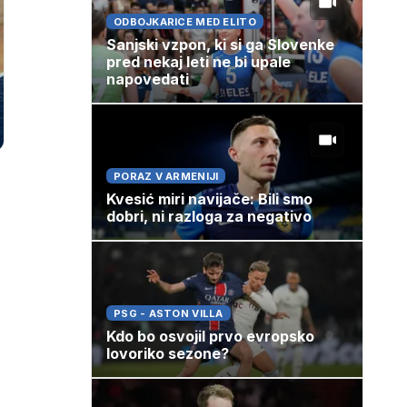
ODBOJKARICE MED ELITO
Sanjski vzpon, ki si ga Slovenke
pred nekaj leti ne bi upale
napovedati
PORAZ V ARMENIJI
Kvesić miri navijače: Bili smo
dobri, ni razloga za negativo
PSG - ASTON VILLA
Kdo bo osvojil prvo evropsko
lovoriko sezone?