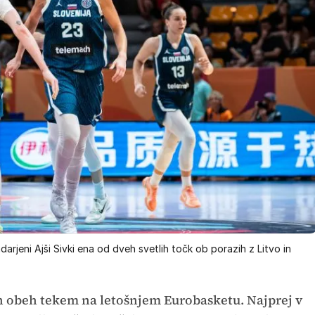
darjeni Ajši Sivki ena od dveh svetlih točk ob porazih z Litvo in
ah obeh tekem na letošnjem Eurobasketu. Najprej v