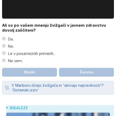
Ali so po vašem mnenju žvižgači v javnem zdravstvu
dovolj zaščiteni?
Da.
Ne.
Le v posameznih primerih.
Ne vem.
Moški
Ženska
V Mariboru iščejo žvižgača in 'skrivajo nepravilnosti'?
'Sistemski izziv'
BIBALEZE