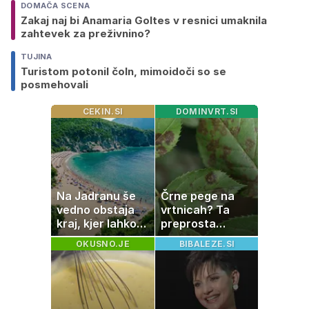
DOMAČA SCENA
Zakaj naj bi Anamaria Goltes v resnici umaknila
zahtevek za preživnino?
TUJINA
Turistom potonil čoln, mimoidoči so se
posmehovali
CEKIN.SI
DOMINVRT.SI
Na Jadranu še
Črne pege na
vedno obstaja
vrtnicah? Ta
kraj, kjer lahko
preprosta
dopustujete
sestavina
OKUSNO.JE
BIBALEZE.SI
poceni:
pomaga
nastanitev že od
preprečiti
10 evrov, kosilo
težavo
za pet evrov