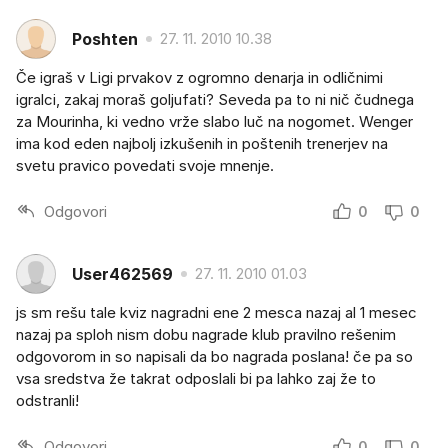
Poshten
27. 11. 2010 10.38
Če igraš v Ligi prvakov z ogromno denarja in odličnimi
igralci, zakaj moraš goljufati? Seveda pa to ni nič čudnega
za Mourinha, ki vedno vrže slabo luč na nogomet. Wenger
ima kod eden najbolj izkušenih in poštenih trenerjev na
svetu pravico povedati svoje mnenje.
Odgovori
0
0
User462569
27. 11. 2010 01.03
js sm rešu tale kviz nagradni ene 2 mesca nazaj al 1 mesec
nazaj pa sploh nism dobu nagrade klub pravilno rešenim
odgovorom in so napisali da bo nagrada poslana! če pa so
vsa sredstva že takrat odposlali bi pa lahko zaj že to
odstranli!
Odgovori
0
0