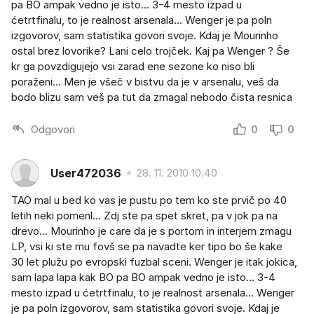
pa BO ampak vedno je isto... 3-4 mesto izpad u
ćetrtfinalu, to je realnost arsenala... Wenger je pa poln
izgovorov, sam statistika govori svoje. Kdaj je Mourinho
ostal brez lovorike? Lani celo trojček. Kaj pa Wenger ? Še
kr ga povzdigujejo vsi zarad ene sezone ko niso bli
poraženi... Men je všeč v bistvu da je v arsenalu, veš da
bodo blizu sam veš pa tut da zmagal nebodo čista resnica
Odgovori
0
0
User472036
28. 11. 2010 10.40
TAO mal u bed ko vas je pustu po tem ko ste prvič po 40
letih neki pomenl... Zdj ste pa spet skret, pa v jok pa na
drevo... Mourinho je care da je s portom in interjem zmagu
LP, vsi ki ste mu fovš se pa navadte ker tipo bo še kake
30 let plužu po evropski fuzbal sceni. Wenger je itak jokica,
sam lapa lapa kak BO pa BO ampak vedno je isto... 3-4
mesto izpad u ćetrtfinalu, to je realnost arsenala... Wenger
je pa poln izgovorov, sam statistika govori svoje. Kdaj je