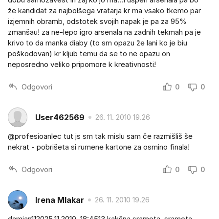
že kandidat za najbolšega vratarja kr ma vsako tkemo par
izjemnih obramb, odstotek svojih napak je pa za 95%
zmanšau! za ne-lepo igro arsenala na zadnih tekmah pa je
krivo to da manka diaby (to sm opazu že lani ko je biu
poškodovan) kr kljub temu da se to ne opazu on
neposredno veliko pripomore k kreativnosti!
Odgovori
0
0
User462569
26. 11. 2010 19.26
@profesioanlec tut js sm tak mislu sam če razmišliš še
nekrat - pobrišeta si rumene kartone za osmino finala!
Odgovori
0
0
Irena Mlakar
26. 11. 2010 19.26
damjan112025.11.2010, 18:4513 kakšna sramota..sramota