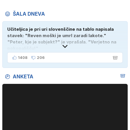
ŠALA DNEVA
Učiteljica je pri uri slovenščine na tablo napisala
stavek: "Reven moški je umrl zaradi lakote."
"Peter, kje je subjekt?" je vprašala. "Verjetno na
pokopališču!"
1408
206
ANKETA