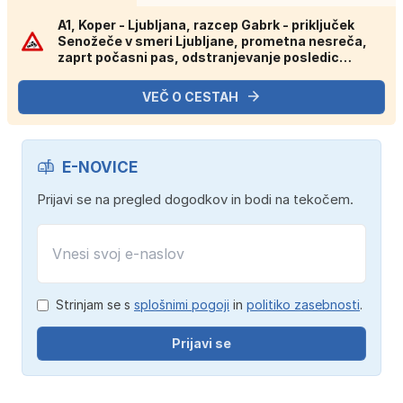
A1, Koper - Ljubljana, razcep Gabrk - priključek
Senožeče v smeri Ljubljane, prometna nesreča,
zaprt počasni pas, odstranjevanje posledic
gorečega vozila.
VEČ O CESTAH
E-NOVICE
Prijavi se na pregled dogodkov in bodi na tekočem.
Strinjam se s
splošnimi pogoji
in
politiko zasebnosti
.
Prijavi se