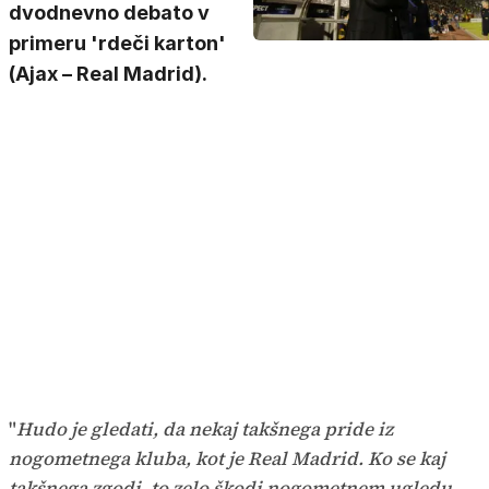
dvodnevno debato v
primeru 'rdeči karton'
(Ajax – Real Madrid).
"
Hudo je gledati, da nekaj takšnega pride iz
nogometnega kluba, kot je Real Madrid. Ko se kaj
takšnega zgodi, to zelo škodi nogometnem ugledu,