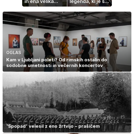
in ena velika
legenda, ki je s
želja: živeti na
svojimi pesmimi
polno s
zaznamovala
sladkorno
Italijo
boleznijo
OGLAS
Kam v Ljubljani poleti? Od rimskih ostalin do
sodobne umetnosti in večernih koncertov
'Spopad' velesil z eno žrtvijo – prašičem