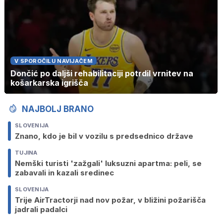
V SPOROČILU NAVIJAČEM
Dončić po daljši rehabilitaciji potrdil vrnitev na
košarkarska igrišča
NAJBOLJ BRANO
SLOVENIJA
Znano, kdo je bil v vozilu s predsednico države
TUJINA
Nemški turisti 'zažgali' luksuzni apartma: peli, se
zabavali in kazali sredinec
SLOVENIJA
Trije AirTractorji nad nov požar, v bližini požarišča
jadrali padalci