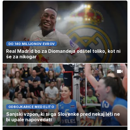
DO 140 MILIJONOV EVROV
Real Madrid bo za Diomandeja odštel toliko, kot ni
še za nikogar
ODBOJKARICE MED ELITO
Sanjski vzpon, ki si ga Slovenke pred nekaj leti ne
bi upale napovedati