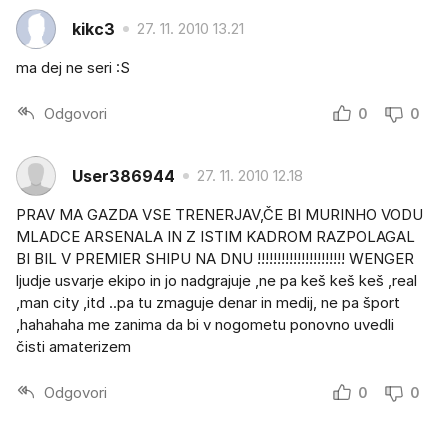
kikc3
27. 11. 2010 13.21
ma dej ne seri :S
Odgovori
0
0
User386944
27. 11. 2010 12.18
PRAV MA GAZDA VSE TRENERJAV,ČE BI MURINHO VODU
MLADCE ARSENALA IN Z ISTIM KADROM RAZPOLAGAL
BI BIL V PREMIER SHIPU NA DNU !!!!!!!!!!!!!!!!!!!!!! WENGER
ljudje usvarje ekipo in jo nadgrajuje ,ne pa keš keš keš ,real
,man city ,itd ..pa tu zmaguje denar in medij, ne pa šport
,hahahaha me zanima da bi v nogometu ponovno uvedli
čisti amaterizem
Odgovori
0
0