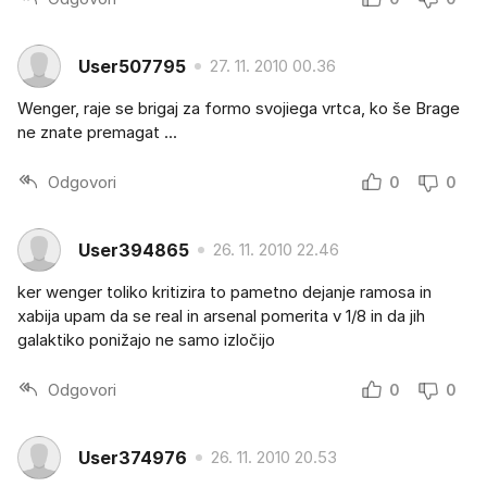
User507795
27. 11. 2010 00.36
Wenger, raje se brigaj za formo svojiega vrtca, ko še Brage
ne znate premagat ...
Odgovori
0
0
User394865
26. 11. 2010 22.46
ker wenger toliko kritizira to pametno dejanje ramosa in
xabija upam da se real in arsenal pomerita v 1/8 in da jih
galaktiko ponižajo ne samo izločijo
Odgovori
0
0
User374976
26. 11. 2010 20.53