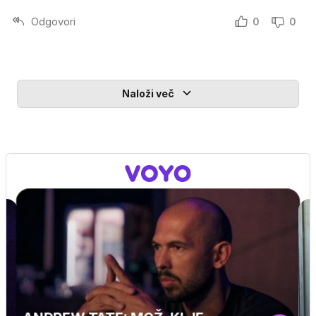
Odgovori
0
0
Naloži več