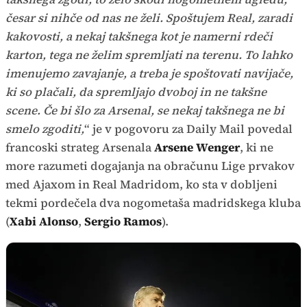
česar si nihče od nas ne želi. Spoštujem Real, zaradi
kakovosti, a nekaj takšnega kot je namerni rdeči
karton, tega ne želim spremljati na terenu. To lahko
imenujemo zavajanje, a treba je spoštovati navijače,
ki so plačali, da spremljajo dvoboj in ne takšne
scene. Če bi šlo za Arsenal, se nekaj takšnega ne bi
smelo zgoditi,
“ je v pogovoru za Daily Mail povedal
francoski strateg Arsenala
Arsene Wenger
, ki ne
more razumeti dogajanja na obračunu Lige prvakov
med Ajaxom in Real Madridom, ko sta v dobljeni
tekmi pordečela dva nogometaša madridskega kluba
(
Xabi Alonso
,
Sergio Ramos
).