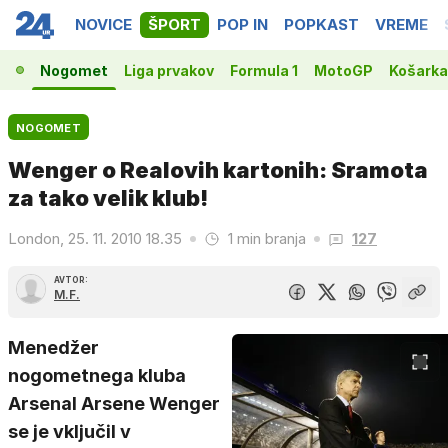
NOVICE
ŠPORT
POP IN
POPKAST
VREME
Nogomet
Liga prvakov
Formula 1
MotoGP
Košarka
NOGOMET
Wenger o Realovih kartonih: Sramota
za tako velik klub!
London, 25. 11. 2010 18.35
1 min branja
127
AVTOR:
M.F.
Menedžer
nogometnega kluba
Arsenal Arsene Wenger
se je vključil v