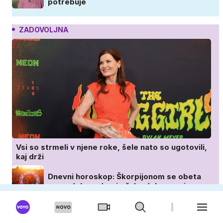
potrebuje
ZADOVOLJNA
Vsi so strmeli v njene roke, šele nato so ugotovili,
kaj drži
Dnevni horoskop: Škorpijonom se obeta
napredek, vodnarje čaka dobra novica
Kaj vročinski val naredi ženskim
hormonom: zakaj se poleti počutimo