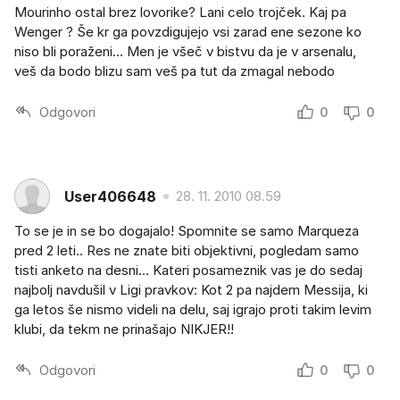
Mourinho ostal brez lovorike? Lani celo trojček. Kaj pa
Wenger ? Še kr ga povzdigujejo vsi zarad ene sezone ko
niso bli poraženi... Men je všeč v bistvu da je v arsenalu,
veš da bodo blizu sam veš pa tut da zmagal nebodo
Odgovori
0
0
User406648
28. 11. 2010 08.59
To se je in se bo dogajalo! Spomnite se samo Marqueza
pred 2 leti.. Res ne znate biti objektivni, pogledam samo
tisti anketo na desni... Kateri posameznik vas je do sedaj
najbolj navdušil v Ligi pravkov: Kot 2 pa najdem Messija, ki
ga letos še nismo videli na delu, saj igrajo proti takim levim
klubi, da tekm ne prinašajo NIKJER!!
Odgovori
0
0