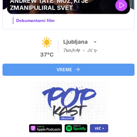
MOJ PRIJATELJ PINGVIN
Film meseca / družinski, pustolovski
Ljubljana
7km/h
JV
37°C
VREME