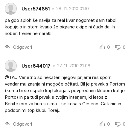
User574851
28. 11. 2010 01.10
pa gdo sploh še navija za real kvar nogomet sam tabol
kopujejo in stem kvarjo že oigrane ekipe ni čudn da jih
noben trener nemara!!!
Odgovori
0
0
User644017
27. 11. 2010 21.08
@TAO Verjetno so nekateri njegovi prijemi res sporni,
vendar mu znanja ni mogoče očitati. Bil je pravak s Portom
(komu bi še uspelo kaj takega s povprečnim klubom kot je
Porto) in pa tudi prvak s tvojim Interjem, ki letos z
Benitezom za burek nima - se kosa s Ceseno, Catanio in
podobnimi top klubi. Torej...
Odgovori
0
0