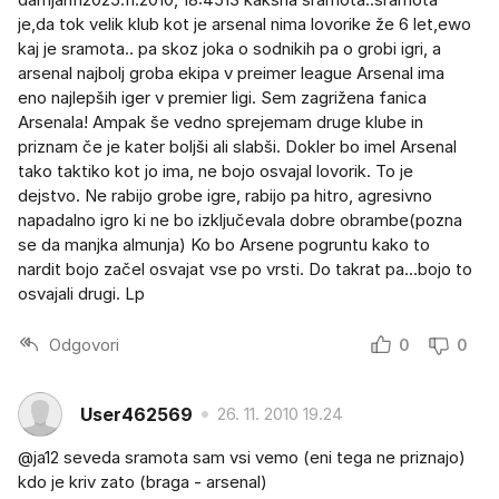
je,da tok velik klub kot je arsenal nima lovorike že 6 let,ewo
kaj je sramota.. pa skoz joka o sodnikih pa o grobi igri, a
arsenal najbolj groba ekipa v preimer league Arsenal ima
eno najlepših iger v premier ligi. Sem zagrižena fanica
Arsenala! Ampak še vedno sprejemam druge klube in
priznam če je kater boljši ali slabši. Dokler bo imel Arsenal
tako taktiko kot jo ima, ne bojo osvajal lovorik. To je
dejstvo. Ne rabijo grobe igre, rabijo pa hitro, agresivno
napadalno igro ki ne bo izključevala dobre obrambe(pozna
se da manjka almunja) Ko bo Arsene pogruntu kako to
nardit bojo začel osvajat vse po vrsti. Do takrat pa...bojo to
osvajali drugi. Lp
Odgovori
0
0
User462569
26. 11. 2010 19.24
@ja12 seveda sramota sam vsi vemo (eni tega ne priznajo)
kdo je kriv zato (braga - arsenal)