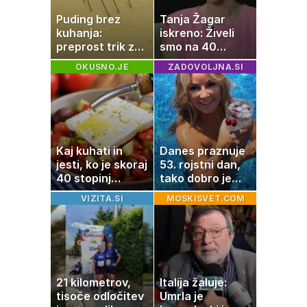
Puding brez
Tanja Žagar
kuhanja:
iskreno: Živeli
preprost trik za
smo na 40
pripravo v le
kvadratih, a
OKUSNO.JE
ZADOVOLJNA.SI
nekaj minutah
imela sem vse,
kar otrok
potrebuje
Kaj kuhati in
Danes praznuje
jesti, ko je skoraj
53. rojstni dan,
40 stopinj
tako dobro je
Celzija: 5 kosil
videti znana
VIZITA.SI
MOSKISVET.COM
brez prižiganja
Slovenka
pečice
21 kilometrov,
Italija žaluje:
tisoče odločitev
Umrla je