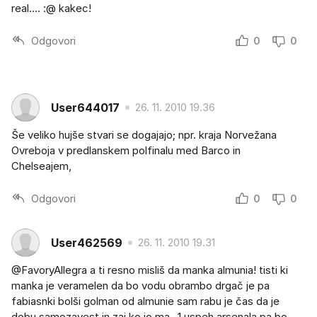
real.... :@ kakec!
Odgovori
0
0
User644017
26. 11. 2010 19.36
Še veliko hujše stvari se dogajajo; npr. kraja Norvežana
Ovreboja v predlanskem polfinalu med Barco in
Chelseajem,
Odgovori
0
0
User462569
26. 11. 2010 19.31
@FavoryAllegra a ti resno misliš da manka almunia! tisti ki
manka je veramelen da bo vodu obrambo drgač je pa
fabiasnki bolši golman od almunie sam rabu je čas da je
dobu samozavest in zaj ko jo ma...1 uspeh arsenala pa bo