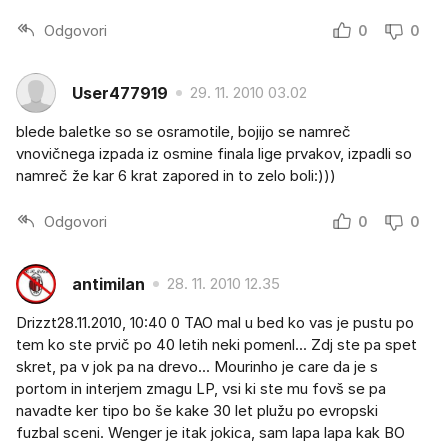
Odgovori
0
0
User477919
29. 11. 2010 03.02
blede baletke so se osramotile, bojijo se namreč
vnovičnega izpada iz osmine finala lige prvakov, izpadli so
namreč že kar 6 krat zapored in to zelo boli:)))
Odgovori
0
0
antimilan
28. 11. 2010 12.35
Drizzt28.11.2010, 10:40 0 TAO mal u bed ko vas je pustu po
tem ko ste prvič po 40 letih neki pomenl... Zdj ste pa spet
skret, pa v jok pa na drevo... Mourinho je care da je s
portom in interjem zmagu LP, vsi ki ste mu fovš se pa
navadte ker tipo bo še kake 30 let plužu po evropski
fuzbal sceni. Wenger je itak jokica, sam lapa lapa kak BO