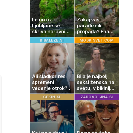
živila, ki ga
imamo vsi radi
Le uro iz
Zakaj vaš
Ljubljane se
paradižnik
skriva naravni
propada? Ena
čudež, ki je kot
napaka lahko
BIBALEZE.SI
MOSKISVET.COM
ustvarjen za
uniči rastline –
družinski izlet
tako jih rešite
Ali sladkor res
Bila je najbolj
spremeni
seksi ženska na
vedenje otrok?
svetu, v bikiniju
Znanost ponuja
znova navdušila
CEKIN.SI
ZADOVOLJNA.SI
presenetljiv
odgovor
Ko imajo dovolj,
Doma ga čaka