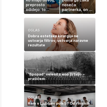
preprosto
noseča
odidejo: to
partnerka, on pa
znamenje
dopustuje z
najpogosteje da
drugo
odpoved
OGLAS
Dobra estetska kirurgija ne
ustvarja filtrov, ustvarja naravne
rezultate
'Spopad' velesil z eno žrtvijo –
prašičem
OGLAS
Kam v Ljubljani poleti? Od rimskih