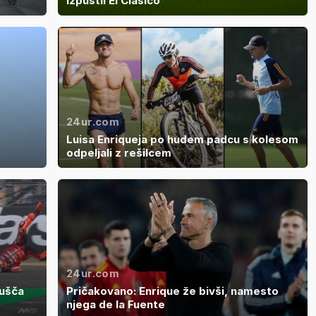
izpustil El Clasico
24ur.com
Luisa Enriqueja po hudem padcu s kolesom
odpeljali z rešilcem
24ur.com
pušča
Pričakovano: Enrique že bivši, namesto
njega de la Fuente