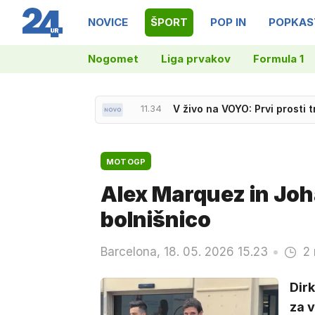
NOVICE
ŠPORT
POP IN
POPKAS
Nogomet
Liga prvakov
Formula 1
11.05
Sedem držav kritičnih zarad
MOTOGP
Alex Marquez in Joh
bolnišnico
Barcelona, 18. 05. 2026 15.23
2 
Dirk
za v