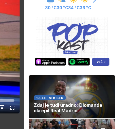
30 °C
30 °C
34 °C
36 °C
19-LETNI BISER
Zdaj je tudi uradno: Diomande
Slika
Celozaslonski
okrepil Real Madrid
v
način
sliki