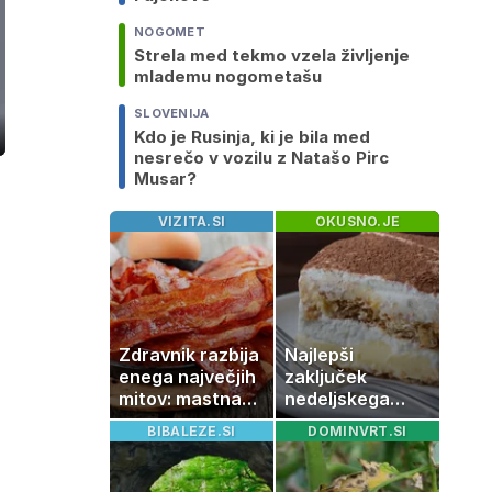
NOGOMET
Strela med tekmo vzela življenje
mlademu nogometašu
SLOVENIJA
Kdo je Rusinja, ki je bila med
ozaslonski
nesrečo v vozilu z Natašo Pirc
in
Musar?
VIZITA.SI
OKUSNO.JE
Zdravnik razbija
Najlepši
enega največjih
zaključek
mitov: mastna
nedeljskega
jetra ne
kosila: 8 sladic
BIBALEZE.SI
DOMINVRT.SI
nastanejo
brez peke, ki se
zaradi slanine,
jih vsi veselijo
temveč zaradi