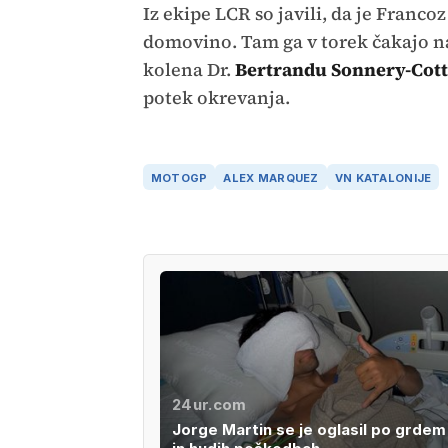
Iz ekipe LCR so javili, da je Franco
domovino. Tam ga v torek čakajo na
kolena Dr.
Bertrandu Sonnery-Cott
potek okrevanja.
MOTOGP
ALEX MARQUEZ
VN KATALONIJE
24ur.com
Jorge Martin se je oglasil po grde