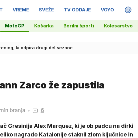
T
VREME
SVEŽE
TV ODDAJE
VOYO
MAGA
MotoGP
Košarka
Borilni športi
Kolesarstvo
i slovenske blokade pri imenovanju Fajonove
ann Zarco že zapustila
min branja
6
ač Gresinija Alex Marquez, ki je ob padcu na dirki
eliko nagrado Katalonije staknil zlom ključnice in