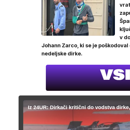
vra
zapu
Špa
klju
v do
Johann Zarco, ki se je poškodoval
nedeljske dirke.
Iz 24UR: Dirkači kritični do vodstva dirke