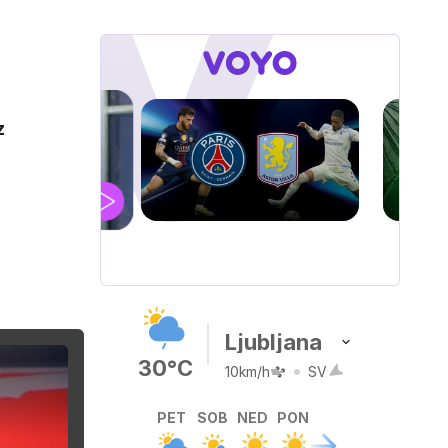
z
ZUFFA BOXING 10
AL
O: sreda ob 20.30
V živo na VOYO: sobota ob
20.00
…
Ljubljana
30°C
10km/h
SV
PET
SOB
NED
PON