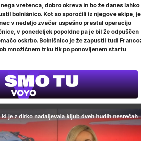
tnega vretenca, dobro okreva in bo že danes lahko
stil bolnišnico. Kot so sporočili iz njegove ekipe, je
nec v nedeljo zvečer uspešno prestal operacijo
čnice, v ponedeljek popoldne pa je bil že odpuščen
mačo oskrbo. Bolnišnico je že zapustil tudi Franco
 ob množičnem trku tik po ponovljenem startu
UEFA
SUPERPOK
V živo na VOY
, ki je z dirko nadaljevala kljub dveh hudih nesrečah