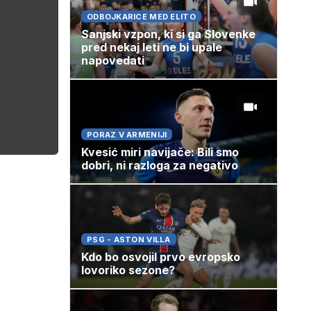
ODBOJKARICE MED ELITO
Sanjski vzpon, ki si ga Slovenke
pred nekaj leti ne bi upale
napovedati
PORAZ V ARMENIJI
Kvesić miri navijače: Bili smo
dobri, ni razloga za negativo
.
PSG - ASTON VILLA
Kdo bo osvojil prvo evropsko
lovoriko sezone?