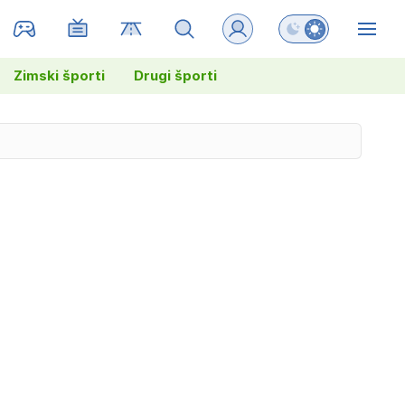
Preklopi barvni na
ZIN
Zimski športi
Drugi športi