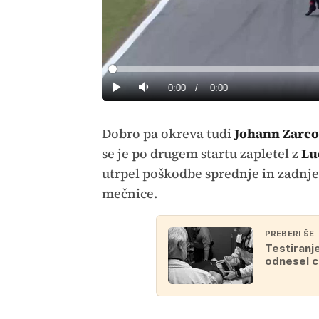
Loaded
:
0%
Current
0:00
/
Duration
0:00
Predvajaj
Tiho
Time
Dobro pa okreva tudi
Johann Zarco
se je po drugem startu zapletel z
Lu
utrpel poškodbe sprednje in zadnj
mečnice.
PREBERI ŠE
Testiranj
odnesel c