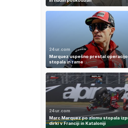
in hudih poškodbah
24ur.com
Marquez uspešno prestal operacijo
stopala in rame
24ur.com
Marc Marquez po zlomu stopala iz
dirki v Franciji in Kataloniji