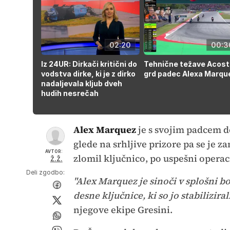
02:20
00:3
Iz 24UR: Dirkači kritični do
Tehnične težave Acost
vodstva dirke, ki je z dirko
grd padec Alexa Marqu
nadaljevala kljub dveh
hudih nesrečah
Alex Marquez
je s svojim padcem 
glede na srhljive prizore pa se je z
AVTOR:
zlomil ključnico, po uspešni opera
Ž.Ž.
Deli zgodbo:
"Alex Marquez je sinoči v splošni b
desne ključnice, ki so jo stabiliziral
njegove ekipe Gresini.