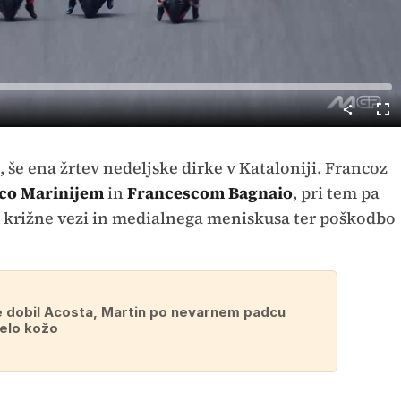
Predvajaj
Cel
nač
, še ena žrtev nedeljske dirke v Kataloniji. Francoz
co Marinijem
in
Francescom Bagnaio
, pri tem pa
e križne vezi in medialnega meniskusa ter poškodbo
e dobil Acosta, Martin po nevarnem padcu
elo kožo