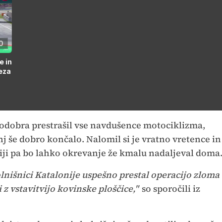
0
e in
eza
dodobra prestrašil vse navdušence motociklizma,
anj še dobro končalo. Nalomil si je vratno vretence in
ciji pa bo lahko okrevanje že kmalu nadaljeval doma
olnišnici Katalonije uspešno prestal operacijo zloma
i z vstavitvijo kovinske ploščice,"
so sporočili iz