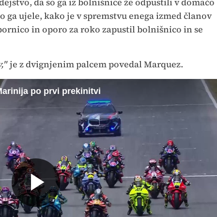
ejstvo, da so ga iz bolnišnice že odpustili v domačo
 ga ujele, kako je v spremstvu enega izmed članov
pornico in oporo za roko zapustil bolnišnico in se
,"
je z dvignjenim palcem povedal Marquez.
rinija po prvi prekinitvi