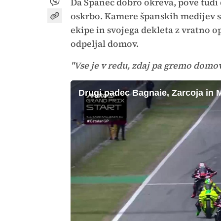
Da Španec dobro okreva, pove tudi d
oskrbo. Kamere španskih medijev so
ekipe in svojega dekleta z vratno o
odpeljal domov.
"Vse je v redu, zdaj pa gremo domov
Drugi padec Bagnaie, Zarcoja in Ma