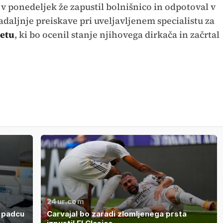
z v ponedeljek že zapustil bolnišnico in odpotoval v
daljnje preiskave pri uveljavljenem specialistu za
etu
, ki bo ocenil stanje njihovega dirkača in začrtal
24ur.com
m padcu
Carvajal bo zaradi zlomljenega prsta