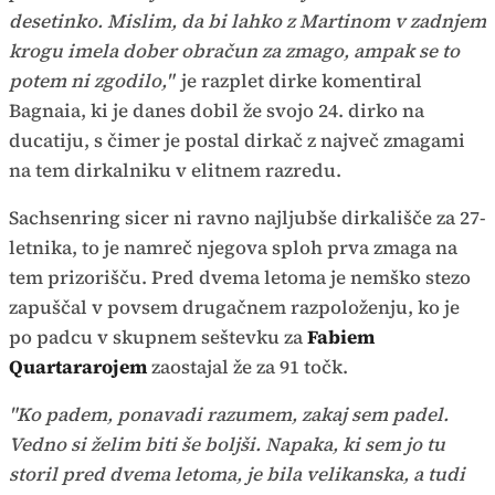
desetinko. Mislim, da bi lahko z Martinom v zadnjem
krogu imela dober obračun za zmago, ampak se to
potem ni zgodilo,"
je razplet dirke komentiral
Bagnaia, ki je danes dobil že svojo 24. dirko na
ducatiju, s čimer je postal dirkač z največ zmagami
na tem dirkalniku v elitnem razredu.
Sachsenring sicer ni ravno najljubše dirkališče za 27-
letnika, to je namreč njegova sploh prva zmaga na
tem prizorišču. Pred dvema letoma je nemško stezo
zapuščal v povsem drugačnem razpoloženju, ko je
po padcu v skupnem seštevku za
Fabiem
Quartararojem
zaostajal že za 91 točk.
"Ko padem, ponavadi razumem, zakaj sem padel.
Vedno si želim biti še boljši. Napaka, ki sem jo tu
storil pred dvema letoma, je bila velikanska, a tudi