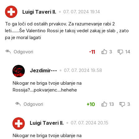
Luigi Taveri II.
07. 07. 2024 19.14
To ga loči od ostalih prvakov. Za razumevanje rabi 2
leti......Še Valentino Rossi je takoj vedel zakaj je slab , zato
pa je moral lagati
Odgovori
-11
3
14
Jezdimir---
07. 07. 2024 19.58
Nikogar ne briga tvoje ublanje na
Rossija?...pokvarjenc...hehehe
Odgovori
+10
13
3
Luigi Taveri II.
07. 07. 2024 20.15
Nikogar ne briga tvoje ublanje na