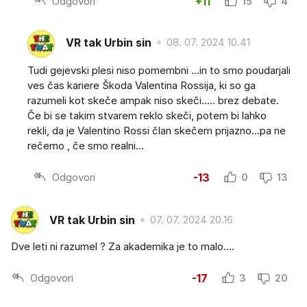
Odgovori
+11
15
4
VR tak Urbin sin
08. 07. 2024 10.41
Tudi gejevski plesi niso pomembni ...in to smo poudarjali
ves čas kariere Škoda Valentina Rossija, ki so ga
razumeli kot skeče ampak niso skeči..... brez debate.
Če bi se takim stvarem reklo skeči, potem bi lahko
rekli, da je Valentino Rossi član skečem prijazno...pa ne
rečemo , če smo realni...
Odgovori
-13
0
13
VR tak Urbin sin
07. 07. 2024 20.16
Dve leti ni razumel ? Za akademika je to malo....
Odgovori
-17
3
20