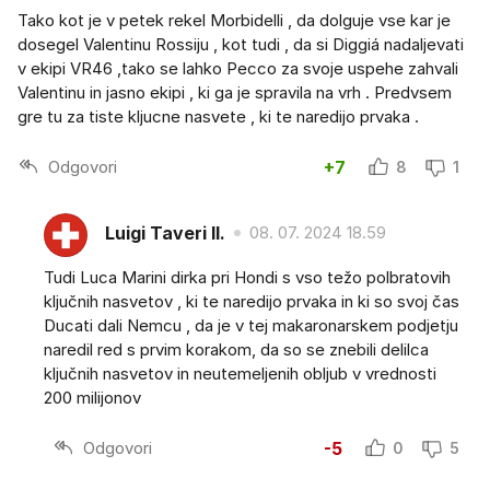
Tako kot je v petek rekel Morbidelli , da dolguje vse kar je
dosegel Valentinu Rossiju , kot tudi , da si Diggiá nadaljevati
v ekipi VR46 ,tako se lahko Pecco za svoje uspehe zahvali
Valentinu in jasno ekipi , ki ga je spravila na vrh . Predvsem
gre tu za tiste kljucne nasvete , ki te naredijo prvaka .
Odgovori
+7
8
1
Luigi Taveri II.
08. 07. 2024 18.59
Tudi Luca Marini dirka pri Hondi s vso težo polbratovih
ključnih nasvetov , ki te naredijo prvaka in ki so svoj čas
Ducati dali Nemcu , da je v tej makaronarskem podjetju
naredil red s prvim korakom, da so se znebili delilca
ključnih nasvetov in neutemeljenih obljub v vrednosti
200 milijonov
Odgovori
-5
0
5