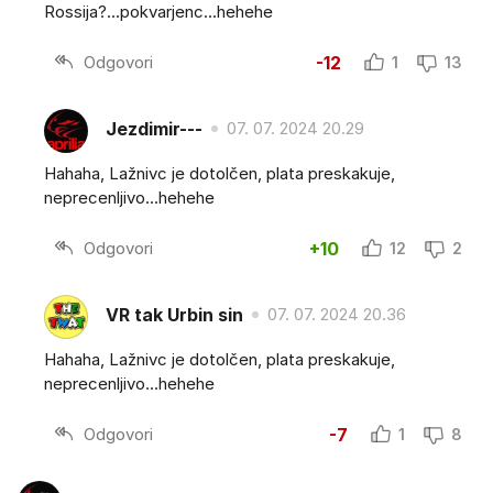
Rossija?...pokvarjenc...hehehe
Odgovori
-12
1
13
Jezdimir---
07. 07. 2024 20.29
Hahaha, Lažnivc je dotolčen, plata preskakuje,
neprecenljivo...hehehe
Odgovori
+10
12
2
VR tak Urbin sin
07. 07. 2024 20.36
Hahaha, Lažnivc je dotolčen, plata preskakuje,
neprecenljivo...hehehe
Odgovori
-7
1
8