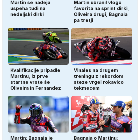
Martin se nadeja
Martin ubranil vlogo
uspeha tudi na
favorita na sprint dirki,
nedeljski dirki
Oliveira drugi, Bagnaia
pa tretji
Kvalifikacije pripadle
Vinales na drugem
Martinu, iz prve
treningu z rekordom
startne vrste še
steze vrgel rokavico
Oliveira in Fernandez
tekmecem
Martin: Bagnaia je
Bagnaia o Martinu: