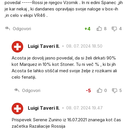
povedal -----Rossi je njegov Vzornik . In ni edini Spanec ,jih
je kar nekaj , ki dandanes opravljajo svoje naloge v box-ih
,in celo v ekipi VR46 .
Odgovori
+4
8
4
Luigi Taveri II.
08. 07. 2024 18.50
Acosta je dovolj jasno povedal, da si želi dirkati 90%
kot Marquez in 10% kot Stoner. Tu ni več % , ki bi jih
Acosta še lahko stiščal med svoje želje z rozikami ali
celo fenatiji.
Odgovori
-5
0
5
Luigi Taveri II.
08. 07. 2024 19.47
Prispevek Serene Zunino iz 16.07.2021 znanega kot čas
začetka Razaliacije Rossija