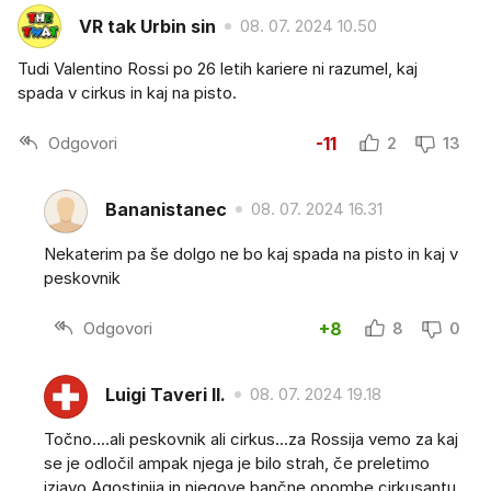
VR tak Urbin sin
08. 07. 2024 10.50
Tudi Valentino Rossi po 26 letih kariere ni razumel, kaj
spada v cirkus in kaj na pisto.
Odgovori
-11
2
13
Bananistanec
08. 07. 2024 16.31
Nekaterim pa še dolgo ne bo kaj spada na pisto in kaj v
peskovnik
Odgovori
+8
8
0
Luigi Taveri II.
08. 07. 2024 19.18
Točno....ali peskovnik ali cirkus...za Rossija vemo za kaj
se je odločil ampak njega je bilo strah, če preletimo
izjavo Agostinija in njegove bančne opombe cirkusantu