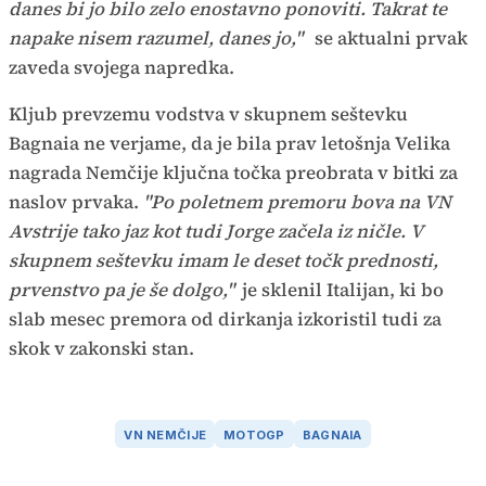
danes bi jo bilo zelo enostavno ponoviti. Takrat te
napake nisem razumel, danes jo,"
se aktualni prvak
zaveda svojega napredka.
Kljub prevzemu vodstva v skupnem seštevku
Bagnaia ne verjame, da je bila prav letošnja Velika
nagrada Nemčije ključna točka preobrata v bitki za
naslov prvaka.
"Po poletnem premoru bova na VN
Avstrije tako jaz kot tudi Jorge začela iz ničle. V
skupnem seštevku imam le deset točk prednosti,
prvenstvo pa je še dolgo,"
je sklenil Italijan, ki bo
slab mesec premora od dirkanja izkoristil tudi za
skok v zakonski stan.
VN NEMČIJE
MOTOGP
BAGNAIA