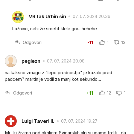
VR tak Urbin sin
07. 07. 2024 20.36
Lažnivc, nehi že smetit klele gor...hehehe
Odgovori
-11
1
12
peglezn
07. 07. 2024 20.08
na kaksno zmago z "lepo prednostjo" je kazalo pred
padcem? martin je vodil za manj kot sekundo...
Odgovori
+11
12
1
Luigi Taveri II.
07. 07. 2024 19.27
Mi , ki živimo pod okriljem Svicarskih alp si upamo trditi , da