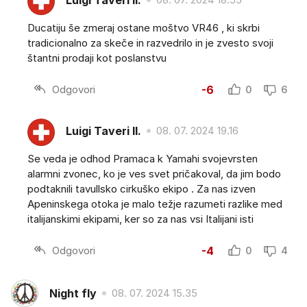
Ducatiju še zmeraj ostane moštvo VR46 , ki skrbi
tradicionalno za skeče in razvedrilo in je zvesto svoji
štantni prodaji kot poslanstvu
Odgovori
-6
0
6
Luigi Taveri II.
08. 07. 2024 19.16
Se veda je odhod Pramaca k Yamahi svojevrsten
alarmni zvonec, ko je ves svet pričakoval, da jim bodo
podtaknili tavullsko cirkuško ekipo . Za nas izven
Apeninskega otoka je malo težje razumeti razlike med
italijanskimi ekipami, ker so za nas vsi Italijani isti
Odgovori
-4
0
4
Night fly
08. 07. 2024 15.35