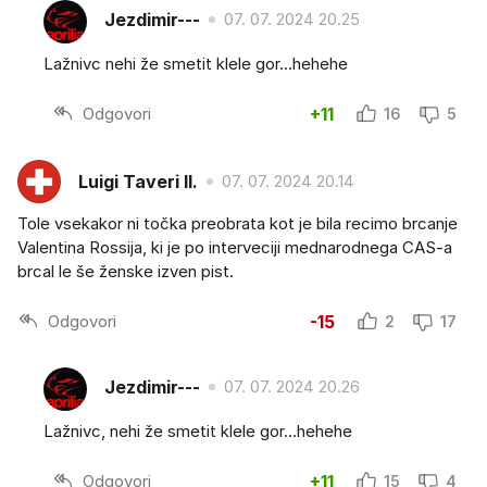
Jezdimir---
07. 07. 2024 20.25
Lažnivc nehi že smetit klele gor...hehehe
Odgovori
+11
16
5
Luigi Taveri II.
07. 07. 2024 20.14
Tole vsekakor ni točka preobrata kot je bila recimo brcanje
Valentina Rossija, ki je po interveciji mednarodnega CAS-a
brcal le še ženske izven pist.
Odgovori
-15
2
17
Jezdimir---
07. 07. 2024 20.26
Lažnivc, nehi že smetit klele gor...hehehe
Odgovori
+11
15
4