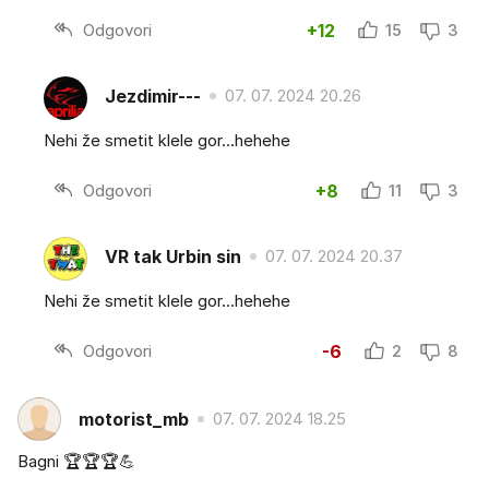
Odgovori
+12
15
3
Jezdimir---
07. 07. 2024 20.26
Nehi že smetit klele gor...hehehe
Odgovori
+8
11
3
VR tak Urbin sin
07. 07. 2024 20.37
Nehi že smetit klele gor...hehehe
Odgovori
-6
2
8
motorist_mb
07. 07. 2024 18.25
Bagni 🏆🏆🏆💪