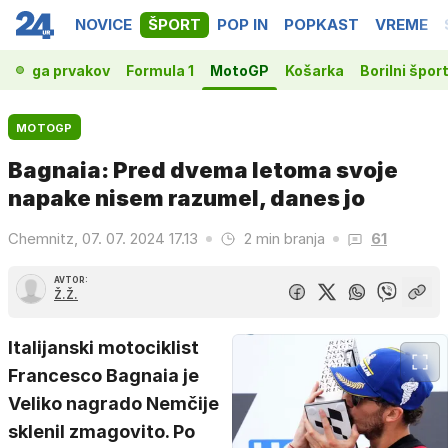
NOVICE
ŠPORT
POP IN
POPKAST
VREME
t
Liga prvakov
Formula 1
MotoGP
Košarka
Borilni šport
MOTOGP
Bagnaia: Pred dvema letoma svoje
napake nisem razumel, danes jo
Chemnitz, 07. 07. 2024 17.13
2 min branja
61
AVTOR:
Ž.Ž.
Italijanski motociklist
Francesco Bagnaia je
Veliko nagrado Nemčije
sklenil zmagovito. Po