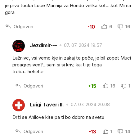
je prva točka Luce Marinija za Hondo velika kot....kot Mirna
gora
Odgovori
-10
6
16
Jezdimir---
07. 07. 2024 19.57
Lažnivc, vsi vemo kje in zakaj te peče, je bil zopet Muci
preagresiven?...sam si si kriv, kaj ti je tega
treba...hehehe
Odgovori
+15
16
1
Luigi Taveri II.
07. 07. 2024 20.08
Drži se Ahilove kite pa ti bo dobro na svetu
Odgovori
-13
1
14