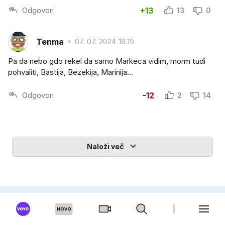
Odgovori
+13
13
0
Tenma
07. 07. 2024 18.19
Pa da nebo gdo rekel da samo Markeca vidim, morm tudi
pohvaliti, Bastija, Bezekija, Marinija...
Odgovori
-12
2
14
Naloži več