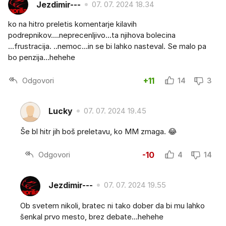
Jezdimir---
07. 07. 2024 18.34
ko na hitro preletis komentarje kilavih
podrepnikov....neprecenljivo...ta njihova bolecina
...frustracija. ..nemoc...in se bi lahko nasteval. Se malo pa
bo penzija...hehehe
Odgovori
+11
14
3
Lucky
07. 07. 2024 19.45
Še bl hitr jih boš preletavu, ko MM zmaga. 😂
Odgovori
-10
4
14
Jezdimir---
07. 07. 2024 19.55
Ob svetem nikoli, bratec ni tako dober da bi mu lahko
šenkal prvo mesto, brez debate...hehehe