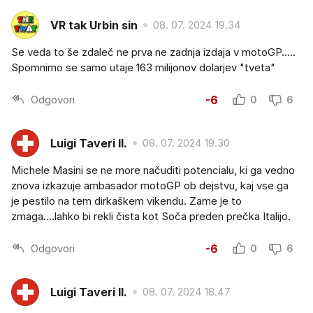
VR tak Urbin sin
08. 07. 2024 19.34
Se veda to še zdaleč ne prva ne zadnja izdaja v motoGP.....
Spomnimo se samo utaje 163 milijonov dolarjev "tveta"
Odgovori
-6
0
6
Luigi Taveri II.
08. 07. 2024 19.30
Michele Masini se ne more načuditi potencialu, ki ga vedno
znova izkazuje ambasador motoGP ob dejstvu, kaj vse ga
je pestilo na tem dirkaškem vikendu. Zame je to
zmaga....lahko bi rekli čista kot Soča preden prečka Italijo.
Odgovori
-6
0
6
Luigi Taveri II.
08. 07. 2024 18.47