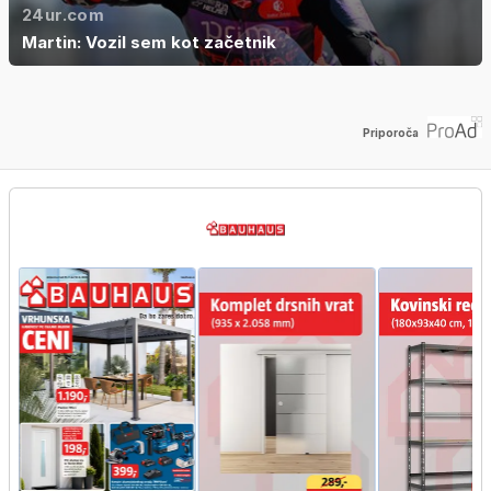
24ur.com
Martin: Vozil sem kot začetnik
Priporoča