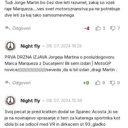
Tudi Jorge Martin bo čez dve leti razumel, zakaj so vzeli
raje Marqueza....ves svet motoroznanstva pa ne potrebuje
dve leti za kaj tako samoumevnega
Odgovori
-4
3
7
Night fly
08. 07. 2024 16.29
PRVA DRZNA IZJAVA Jorgeja Martina o poslu/dogovoru
Marca Marqueza z Ducatijem! Bil sem izdan | MotoGP
novice////////////////////seveda ,da si bil izdan ,dragi Martin .
Odgovori
+9
9
0
Night fly
08. 07. 2024 15.56
Svoj pecat je pred kratkim dodal se Spanec Acosta ,ki se
je na novinajevo vprasanje o tem za katerega sportnika kot
idola bi se odlocil med VR in dirkacem st 93 ,gladko