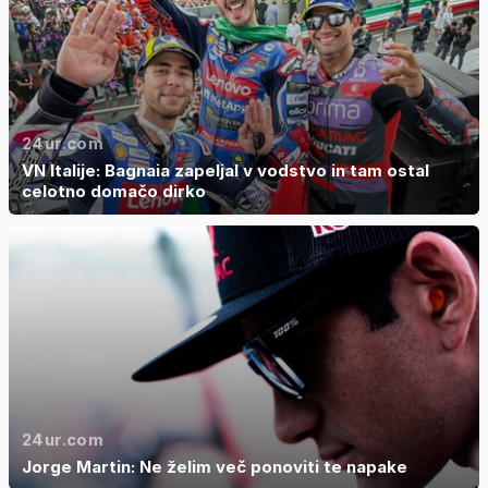
24ur.com
VN Italije: Bagnaia zapeljal v vodstvo in tam ostal
celotno domačo dirko
24ur.com
Jorge Martin: Ne želim več ponoviti te napake