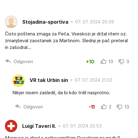
Stojadina-sportiva
07. 07. 2024 20.59
Čisto poštena zmaga za Peča. Vseskozi je držal ritem oz.
zmanjševal zaostanek za Martinom. Slednji je pač preteral
in zašodral...
Odgovori
+10
13
3
VR tak Urbin sin
07. 07. 2024 21.02
Nikjer nisem zasledil, da bi kdo trdil nasprotno.
Odgovori
-11
2
13
Luigi Taveri II.
07. 07. 2024 20.53
Marquez je zbral s poltovarniškim Ducatijem na prvih 9