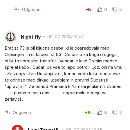
Odgovori
-5
0
5
Night fly
08. 07. 2024 15.47
Brat st 73 je bil kljucna oseba ,ki je posredovala med
Gresinijem in dirkacem st 93 . Ce bi slo za koga drugega ,
bi bil to normalen transfer . Vendar je klub Gresini medse
sprejel kačo . Ducati pa vse to lepo potrdil ,,,oz. oni na vrhu
. Ze zdaj v sferi Ducatija vre , ker ne vedo kako bod o vse
te odnose med dirkaci ,osebjem in pravimi Ducatisti
"upravljali ". Ze odhod Pramaca k Yamahi je alarmni zvonec
. ..... pustimo casu cas .......... naj se malo pecejo na
zerjavici .
Odgovori
+6
8
2
Luigi Taveri II.
08. 07. 2024 18.55