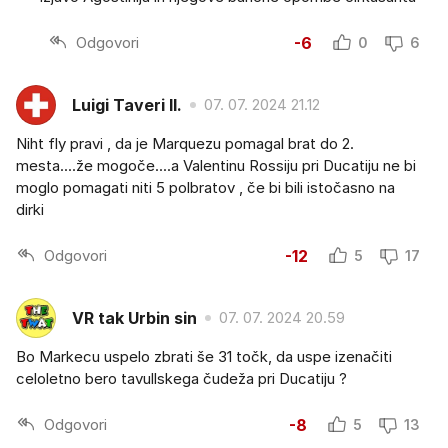
Odgovori
-6
0
6
Luigi Taveri II.
07. 07. 2024 21.12
Niht fly pravi , da je Marquezu pomagal brat do 2.
mesta....že mogoče....a Valentinu Rossiju pri Ducatiju ne bi
moglo pomagati niti 5 polbratov , če bi bili istočasno na
dirki
Odgovori
-12
5
17
VR tak Urbin sin
07. 07. 2024 20.59
Bo Markecu uspelo zbrati še 31 točk, da uspe izenačiti
celoletno bero tavullskega čudeža pri Ducatiju ?
Odgovori
-8
5
13