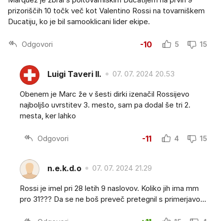
prizoriščih 10 točk več kot Valentino Rossi na tovarniškem
Ducatiju, ko je bil samooklicani lider ekipe.
Odgovori
-10
5
15
Luigi Taveri II.
07. 07. 2024 20.53
Obenem je Marc že v šesti dirki izenačil Rossijevo
najboljšo uvrstitev 3. mesto, sam pa dodal še tri 2.
mesta, ker lahko
Odgovori
-11
4
15
n.e.k.d.o
07. 07. 2024 21.29
Rossi je imel pri 28 letih 9 naslovov. Koliko jih ima mm
pro 31??? Da se ne boš preveč pretegnil s primerjavo...