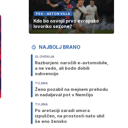
PSG - ASTON VILLA
Kdo bo osvojil prvo evropsko
lovoriko sezone?
NAJBOLJ BRANO
SLOVENIJA
Razburjeni: naročili e-avtomobile,
a ne vedo, ali bodo dobili
subvencijo
TUJINA
Ženo pozabil na mejnem prehodu
in nadaljeval pot v Nemčijo
TUJINA
Po aretaciji zaradi umora
izpuščen, na prostosti nato ubil
še eno žensko