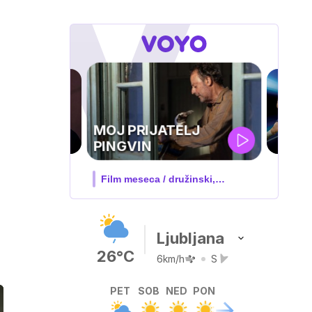
UEFA
SUPERPOKAL
V živo na VOYO: sreda ob 20.30
Ljubljana
26°C
6km/h
S
PET
SOB
NED
PON