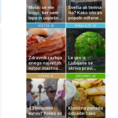
Moški se me
Svetla ali temna
bojijo, ker sem
tla? Kako izbrati
lepa in uspešna:
popoln odtenek
Misica razkrila,
za vaš dom
VIZITA.SI
BIBALEZE.SI
zakaj je še
vedno samska
Zdravnik razbija
Le uro iz
enega največjih
Ljubljane se
mitov: mastna
skriva pravi
jetra ne
naravni čudež:
CEKIN.SI
OKUSNO.JE
nastanejo
izlet, ki bo
zaradi slanine,
navdušil otroke
temveč zaradi
živila, ki ga
imamo vsi radi
43 milijonov
Klasična panada
evrov? Koliko so
odpade: tako