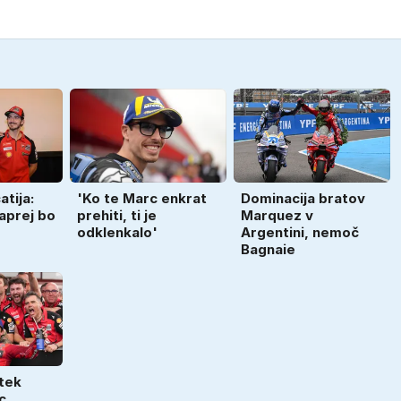
atija:
'Ko te Marc enkrat
Dominacija bratov
aprej bo
prehiti, ti je
Marquez v
odklenkalo'
Argentini, nemoč
Bagnaie
tek
c