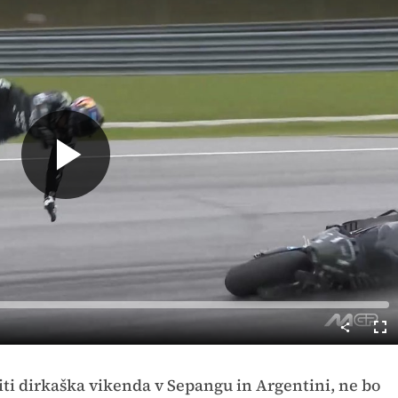
Predvajaj
Cel
nač
iti dirkaška vikenda v Sepangu in Argentini, ne bo