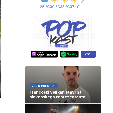
26 °C
30 °C
33 °C
37 °C
VELIK PRESTOP
Francoski velikan stavi na
ozaslonski
slovenskega reprezentanta
in