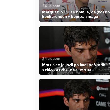
24ur.com
Marquez: Vrnil se bom le, če (ko) b
konkurenčen v boju za zmago
24ur.com
Martin se je javil po hudi poškodbi: D
veliko, a roka je samo ena