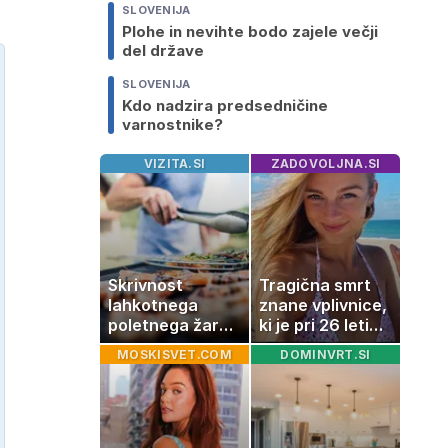
SLOVENIJA
Plohe in nevihte bodo zajele večji
del države
SLOVENIJA
Kdo nadzira predsedničine
varnostnike?
VIZITA.SI
ZADOVOLJNA.SI
Skrivnost
Tragična smrt
lahkotnega
znane vplivnice,
poletnega žara,
ki je pri 26 letih
po katerem ne
izgubila boj z
MOSKISVET.COM
DOMINVRT.SI
boste
boleznijo
potrebovali
popoldanskega
spanca