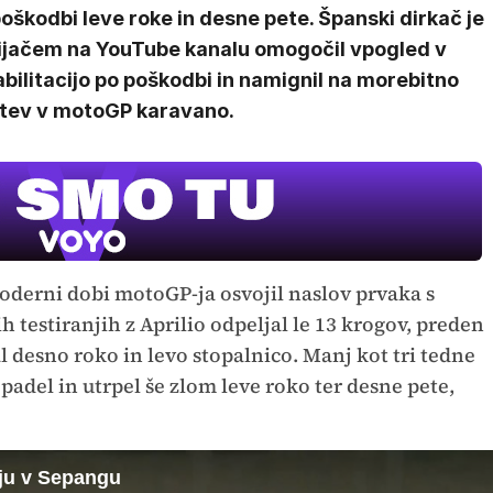
oškodbi leve roke in desne pete. Španski dirkač je
ijačem na YouTube kanalu omogočil vpogled v
bilitacijo po poškodbi in namignil na morebitno
itev v motoGP karavano.
v moderni dobi motoGP-ja osvojil naslov prvaka s
h testiranjih z Aprilio odpeljal le 13 krogov, preden
 desno roko in levo stopalnico. Manj kot tri tedne
padel in utrpel še zlom leve roko ter desne pete,
nju v Sepangu