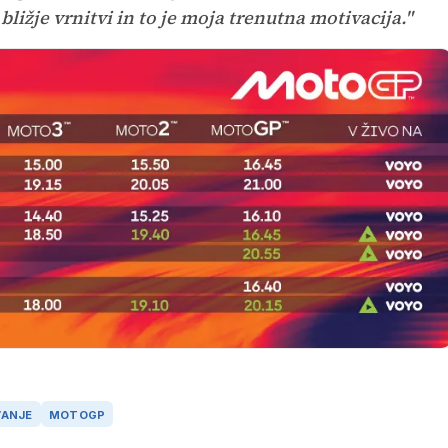
ližje vrnitvi in to je moja trenutna motivacija."
VANJE
MOTOGP