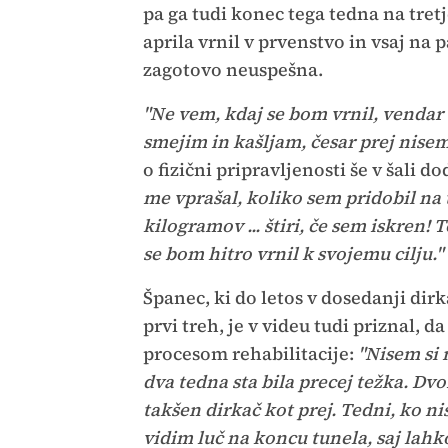
pa ga tudi konec tega tedna na tret
aprila vrnil v prvenstvo in vsaj na 
zagotovo neuspešna.
"Ne vem, kdaj se bom vrnil, vendar
smejim in kašljam, česar prej nisem
o fizični pripravljenosti še v šali do
me vprašal, koliko sem pridobil na 
kilogramov ... štiri, če sem iskren
se bom hitro vrnil k svojemu cilju."
Španec, ki do letos v dosedanji dirka
prvi treh, je v videu tudi priznal, 
procesom rehabilitacije:
"Nisem si 
dva tedna sta bila precej težka. Dv
takšen dirkač kot prej. Tedni, ko n
vidim luč na koncu tunela, saj lahk