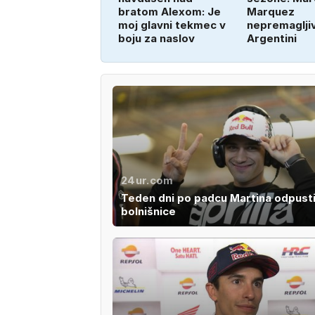
bratom Alexom: Je
Marquez
moj glavni tekmec v
nepremagljiv
boju za naslov
Argentini
24ur.com
Teden dni po padcu Martina odpustil
bolnišnice