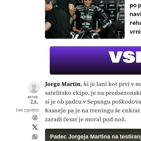
po p
nav
reha
vrn
Jorge Martin
, ki je lani kot prvi 
satelitsko ekipo, je na predsezonski
AVTOR:
si je ob padcu v Sepangu poškodoval
Ž.K.
kasneje pa je na treningu še enkrat 
Deli zgodbo:
zaradi česar je moral pod nož.
Padec Jorgeja Martina na testira