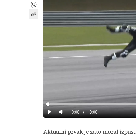
Loaded
:
0%
Current
0:00
/
Duration
0:00
Predvajaj
Tiho
Time
Aktualni prvak je zato moral izpust