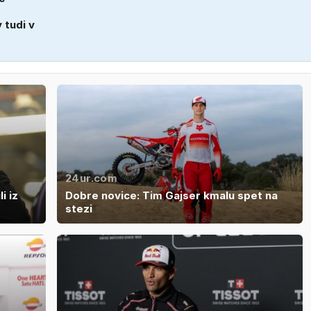
 tudi v
24ur.com
i iz
Dobre novice: Tim Gajser kmalu spet na
stezi