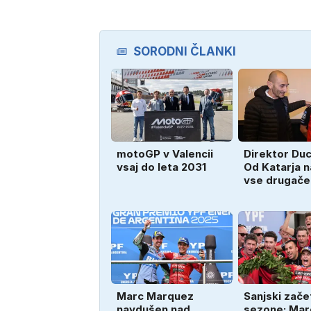
SORODNI ČLANKI
motoGP v Valencii
Direktor Duc
vsaj do leta 2031
Od Katarja n
vse drugače
Marc Marquez
Sanjski zače
navdušen nad
sezone: Mar