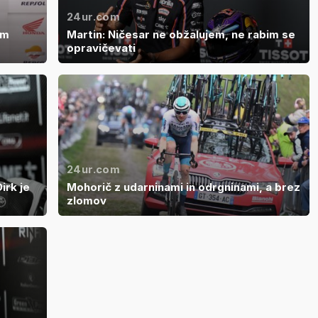
24ur.com
om
Martin: Ničesar ne obžalujem, ne rabim se
opravičevati
24ur.com
irk je
Mohorič z udarninami in odrgninami, a brez
zlomov