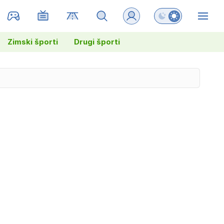
Preklopi barvni na
ZIN
Zimski športi
Drugi športi