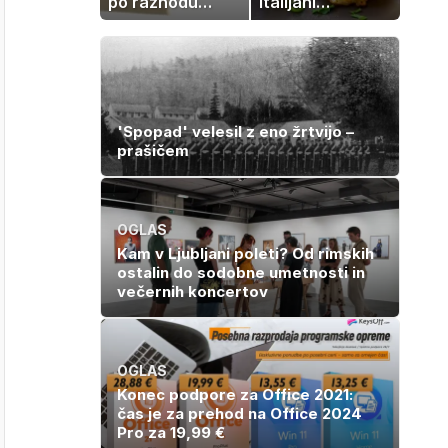
po razhodu
Italijani
zahtevale ali
pripravijo
prejele
slastne ocvrte
partnerice
bučke
športnih
zvezdnikov
'Spopad' velesil z eno žrtvijo –
prašičem
OGLAS
Kam v Ljubljani poleti? Od rimskih
ostalin do sodobne umetnosti in
večernih koncertov
OGLAS
Konec podpore za Office 2021:
čas je za prehod na Office 2024
Pro za 19,99 €