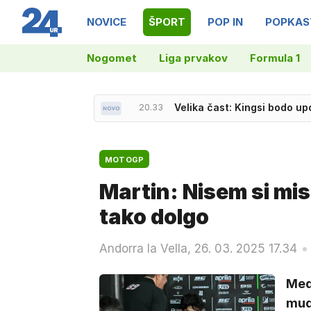
NOVICE
ŠPORT
POP IN
POPKAS
Nogomet
Liga prvakov
Formula 1
20.54
Izrael zahteval odpoved k
20.33
Velika čast: Kingsi bodo upo
MOTOGP
Martin: Nisem si mis
tako dolgo
Andorra la Vella, 26. 03. 2025 17.34
Med
mudi