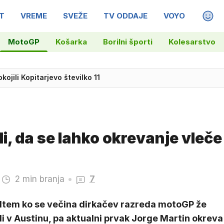
T
VREME
SVEŽE
TV ODDAJE
VOYO
MAGA
MotoGP
Košarka
Borilni športi
Kolesarstvo
oncerta Kanyeja Westa na Portugalskem
kojili Kopitarjevo številko 11
li, da se lahko okrevanje vleče
2 min branja
7
tem ko se večina dirkačev razreda motoGP že
 v Austinu, pa aktualni prvak Jorge Martin okreva