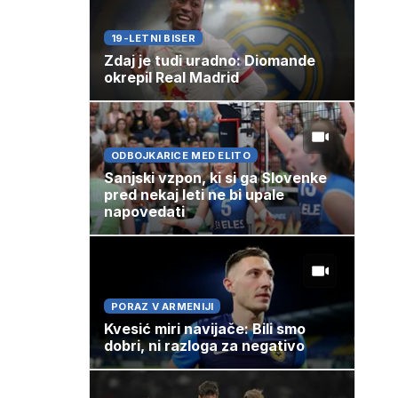
19-LETNI BISER
Zdaj je tudi uradno: Diomande
okrepil Real Madrid
ODBOJKARICE MED ELITO
Sanjski vzpon, ki si ga Slovenke
pred nekaj leti ne bi upale
napovedati
PORAZ V ARMENIJI
Kvesić miri navijače: Bili smo
dobri, ni razloga za negativo