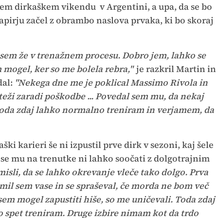
jem dirkaškem vikendu v Argentini, a upa, da se bo
papirju začel z obrambo naslova prvaka, ki bo skoraj
 sem že v trenažnem procesu. Dobro jem, lahko se
 mogel, ker so me bolela rebra,"
je razkril Martin in
dal:
"Nekega dne me je poklical Massimo Rivola in
teži zaradi poškodbe ... Povedal sem mu, da nekaj
! Toda zdaj lahko normalno treniram in verjamem, da
ški karieri še ni izpustil prve dirk v sezoni, kaj šele
da se mu na trenutke ni lahko soočati z dolgotrajnim
misli, da se lahko okrevanje vleče tako dolgo. Prva
omil sem vase in se spraševal, če morda ne bom več
isem mogel zapustiti hiše, so me uničevali. Toda zdaj
o spet treniram. Druge izbire nimam kot da trdo