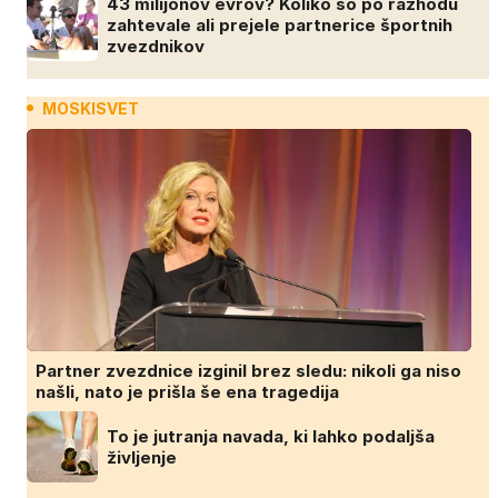
43 milijonov evrov? Koliko so po razhodu
zahtevale ali prejele partnerice športnih
zvezdnikov
MOSKISVET
Partner zvezdnice izginil brez sledu: nikoli ga niso
našli, nato je prišla še ena tragedija
To je jutranja navada, ki lahko podaljša
življenje