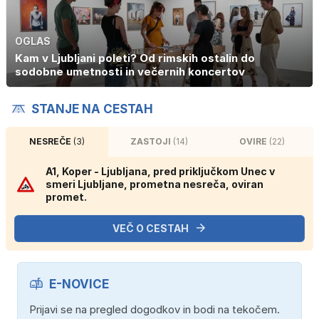
OGLAS
Kam v Ljubljani poleti? Od rimskih ostalin do
sodobne umetnosti in večernih koncertov
STANJE NA CESTAH
NESREČE
(3)
ZASTOJI
(14)
OVIRE
(22)
A1, Koper - Ljubljana, pred priključkom Unec v
smeri Ljubljane, prometna nesreča, oviran
promet.
VEČ O CESTAH
E-NOVICE
Prijavi se na pregled dogodkov in bodi na tekočem.