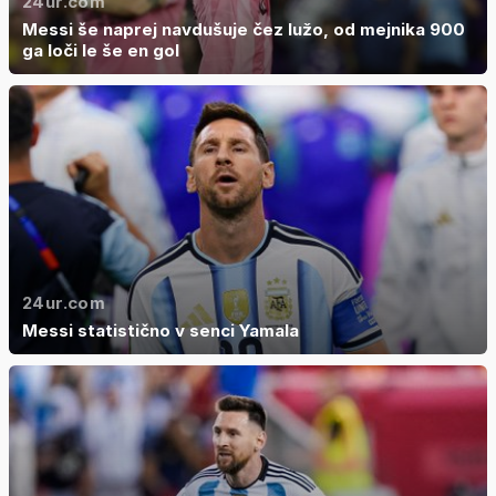
24ur.com
Messi še naprej navdušuje čez lužo, od mejnika 900
ga loči le še en gol
24ur.com
Messi statistično v senci Yamala