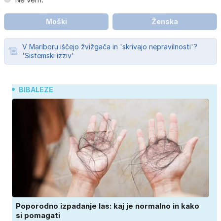
Moški
Ženska
V Mariboru iščejo žvižgača in 'skrivajo nepravilnosti'?
'Sistemski izziv'
BIBALEZE
Poporodno izpadanje las: kaj je normalno in kako
si pomagati