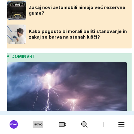
Zakaj novi avtomobili nimajo več rezervne
gume?
Kako pogosto bi morali beliti stanovanje in
zakaj se barva na stenah lušči?
DOMINVRT
Ko začne grmeti, naredite najprej to: strokovnjaki
opozarjajo na pogosto napako