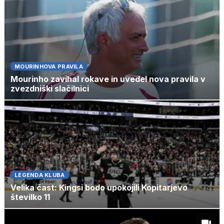
MOURINHOVA PRAVILA
Mourinho zavihal rokave in uvedel nova pravila v
zvezdniški slačilnici
LEGENDA KLUBA
Velika čast: Kingsi bodo upokojili Kopitarjevo
številko 11