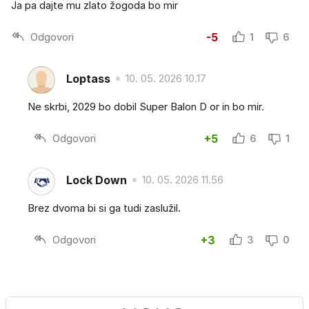
Ja pa dajte mu zlato žogoda bo mir
Odgovori
-5
1
6
Loptass
10. 05. 2026 10.17
Ne skrbi, 2029 bo dobil Super Balon D or in bo mir.
Odgovori
+5
6
1
Lock Down
10. 05. 2026 11.56
Brez dvoma bi si ga tudi zaslužil.
Odgovori
+3
3
0