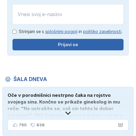
Strinjam se s
splošnimi pogoji
in
politiko zasebnosti
.
Prijavi se
ŠALA DNEVA
Oče v porodnišnici nestrpno čaka na rojstvo
svojega sina. Končno se prikaže ginekolog in mu
reče: "Ne ustrašite se, vaš sin tehta le dober
kilogram!" "Nič čudnega, gospod doktor, saj se z
ženo poznava šele tri mesece."
790
838