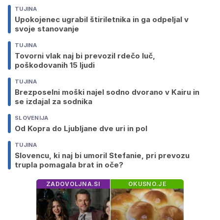
TUJINA
Upokojenec ugrabil štiriletnika in ga odpeljal v
svoje stanovanje
TUJINA
Tovorni vlak naj bi prevozil rdečo luč,
poškodovanih 15 ljudi
TUJINA
Brezposelni moški najel sodno dvorano v Kairu in
se izdajal za sodnika
SLOVENIJA
Od Kopra do Ljubljane dve uri in pol
TUJINA
Slovencu, ki naj bi umoril Stefanie, pri prevozu
trupla pomagala brat in oče?
ZADOVOLJNA.SI
OKUSNO.JE