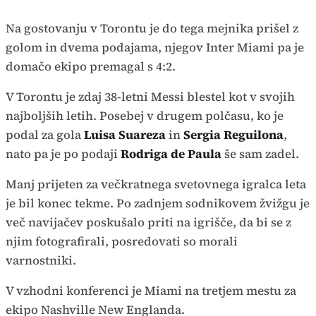
Na gostovanju v Torontu je do tega mejnika prišel z
golom in dvema podajama, njegov Inter Miami pa je
domačo ekipo premagal s 4:2.
V Torontu je zdaj 38-letni Messi blestel kot v svojih
najboljših letih. Posebej v drugem polčasu, ko je
podal za gola
Luisa Suareza
in
Sergia Reguilona
,
nato pa je po podaji
Rodriga de Paula
še sam zadel.
Manj prijeten za večkratnega svetovnega igralca leta
je bil konec tekme. Po zadnjem sodnikovem žvižgu je
več navijačev poskušalo priti na igrišče, da bi se z
njim fotografirali, posredovati so morali
varnostniki.
V vzhodni konferenci je Miami na tretjem mestu za
ekipo Nashville New Englanda.