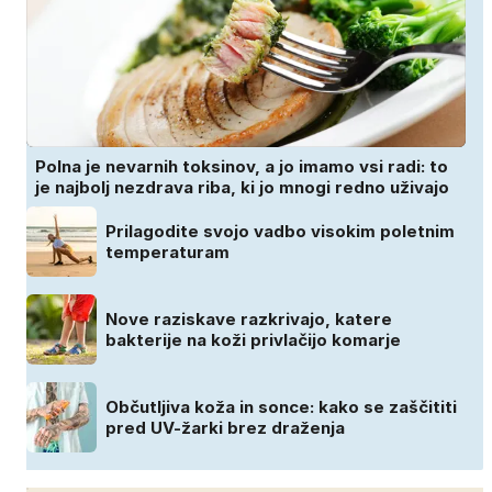
Polna je nevarnih toksinov, a jo imamo vsi radi: to
je najbolj nezdrava riba, ki jo mnogi redno uživajo
Prilagodite svojo vadbo visokim poletnim
temperaturam
Nove raziskave razkrivajo, katere
bakterije na koži privlačijo komarje
Občutljiva koža in sonce: kako se zaščititi
pred UV-žarki brez draženja