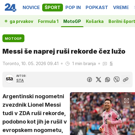
NOVICE
ŠPORT
POP IN
POPKAST
VREME
t
Liga prvakov
Formula 1
MotoGP
Košarka
Borilni šport
MOTOGP
Messi še naprej ruši rekorde čez lužo
Toronto, 10. 05. 2026 09.41
1 min branja
5
AVTOR:
STA
Argentinski nogometni
zvezdnik Lionel Messi
tudi v ZDA ruši rekorde,
podobno kot jih je rušil v
evropskem nogometu,