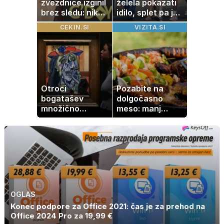
zvezdnice izginil
želela pokazati
brez sledu: nikoli
idilo, splet pa je
ga niso našli,
razburila ena
CEKIN.SI
VIZITA.SI
nato je prišla še
stvar
ena tragedija
Otroci
Pozabite na
bogatašev
dolgočasno
množično
meso: manj
prodajajo
maščobe, več
družinske
svežine
zbirke: raje imajo
denar kot
umetnine
OGLAS
Konec podpore za Office 2021: čas je za prehod na
Office 2024 Pro za 19,99 €