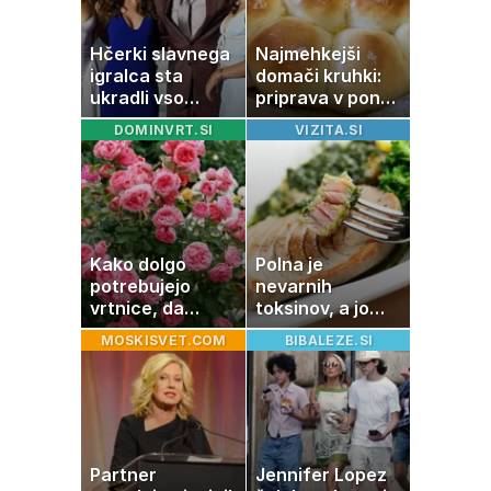
Hčerki slavnega
Najmehkejši
igralca sta
domači kruhki:
ukradli vso
priprava v ponvi
pozornost
je trik za popoln
DOMINVRT.SI
VIZITA.SI
rezultat
Kako dolgo
Polna je
potrebujejo
nevarnih
vrtnice, da
toksinov, a jo
zrastejo? Vse o
imamo vsi radi:
MOSKISVET.COM
BIBALEZE.SI
rasti, cvetenju in
to je najbolj
negi vrtnic
nezdrava riba, ki
jo mnogi redno
uživajo
Partner
Jennifer Lopez