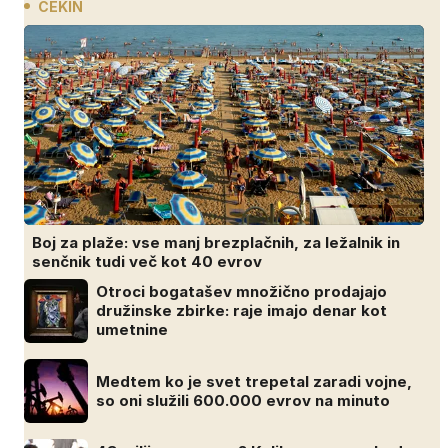
CEKIN
Boj za plaže: vse manj brezplačnih, za ležalnik in
senčnik tudi več kot 40 evrov
Otroci bogatašev množično prodajajo
družinske zbirke: raje imajo denar kot
umetnine
Medtem ko je svet trepetal zaradi vojne,
so oni služili 600.000 evrov na minuto