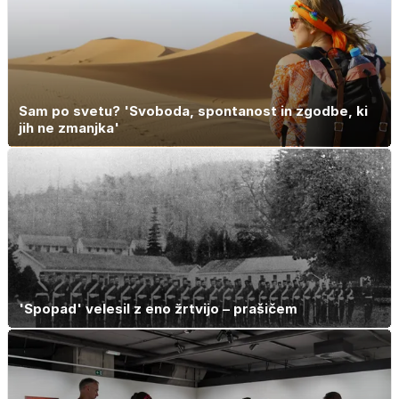
Sam po svetu? 'Svoboda, spontanost in zgodbe, ki
jih ne zmanjka'
'Spopad' velesil z eno žrtvijo – prašičem