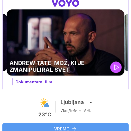
Ljubljana
7km/h
V
23°C
VREME