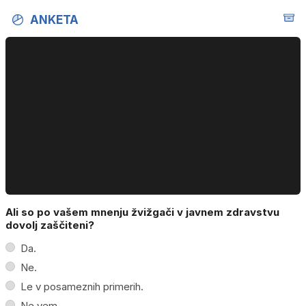
ANKETA
Ali so po vašem mnenju žvižgači v javnem zdravstvu
dovolj zaščiteni?
Da.
Ne.
Le v posameznih primerih.
Ne vem.