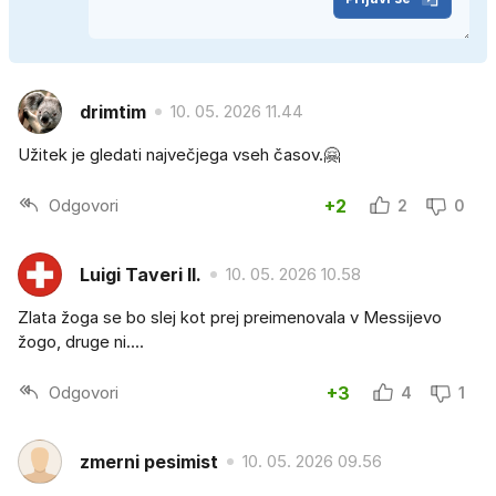
drimtim
10. 05. 2026 11.44
Užitek je gledati največjega vseh časov.🤗
Odgovori
+2
2
0
Luigi Taveri II.
10. 05. 2026 10.58
Zlata žoga se bo slej kot prej preimenovala v Messijevo
žogo, druge ni....
Odgovori
+3
4
1
zmerni pesimist
10. 05. 2026 09.56