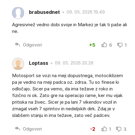
brabusednet
09. 05. 2026 19.49
Agresivnež vedno dobi svoje in Markez je tak ti paše ali
ne.
Odgovori
+5
6
1
Loptass
09. 05. 2026 20.26
Motosport se vozi na meji dopustnega, motociklizem
pa je vedno na meji padca oz. zdrsa. Tu so finese ki
odločajo. Sicer pa vemo, da ima težave z roko in
fizično ni ok. Zato gre na operacijo rame, ker mu vijak
pritiska na živec. Sicer je pa lani 7 vikendov vozil in
zmagal vseh 7 sprintov in nedeljskih dirk. Zdaj je v
slabšem stanju in ima težave, zato več padcev.
Odgovori
-2
1
3