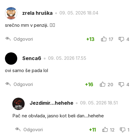
zrela hruška
09. 05. 2026 18.04
srečno mm v penziji. 👍🏻
Odgovori
+13
17
4
Senca6
09. 05. 2026 17.55
ovi samo še pada lol
Odgovori
+16
20
4
Jezdimir...hehehe
09. 05. 2026 18.51
Pač ne obvlada, jasno kot beli dan...hehehe
Odgovori
+11
12
1