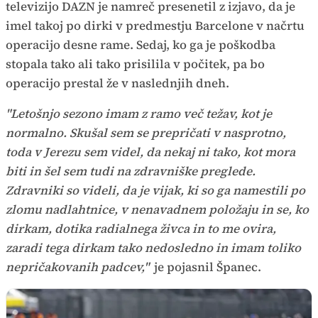
televizijo DAZN je namreč presenetil z izjavo, da je
imel takoj po dirki v predmestju Barcelone v načrtu
operacijo desne rame. Sedaj, ko ga je poškodba
stopala tako ali tako prisilila v počitek, pa bo
operacijo prestal že v naslednjih dneh.
"Letošnjo sezono imam z ramo več težav, kot je
normalno. Skušal sem se prepričati v nasprotno,
toda v Jerezu sem videl, da nekaj ni tako, kot mora
biti in šel sem tudi na zdravniške preglede.
Zdravniki so videli, da je vijak, ki so ga namestili po
zlomu nadlahtnice, v nenavadnem položaju in se, ko
dirkam, dotika radialnega živca in to me ovira,
zaradi tega dirkam tako nedosledno in imam toliko
nepričakovanih padcev,"
je pojasnil Španec.