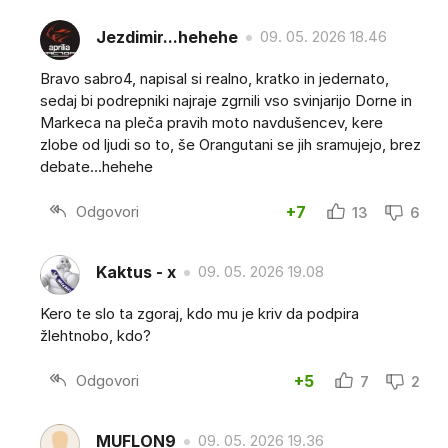
Jezdimir...hehehe
09. 05. 2026 18.46
Bravo sabro4, napisal si realno, kratko in jedernato,
sedaj bi podrepniki najraje zgrnili vso svinjarijo Dorne in
Markeca na pleča pravih moto navdušencev, kere
zlobe od ljudi so to, še Orangutani se jih sramujejo, brez
debate...hehehe
Odgovori
+7
13
6
Kaktus - x
09. 05. 2026 19.08
Kero te slo ta zgoraj, kdo mu je kriv da podpira
žlehtnobo, kdo?
Odgovori
+5
7
2
MUFLON9
09. 05. 2026 19.36