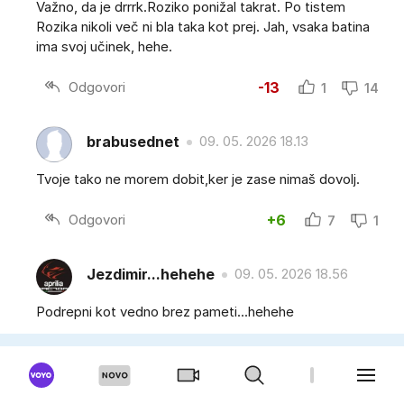
Važno, da je drrrk.Roziko ponižal takrat. Po tistem
Rozika nikoli več ni bla taka kot prej. Jah, vsaka batina
ima svoj učinek, hehe.
Odgovori
-13
1
14
brabusednet
09. 05. 2026 18.13
Tvoje tako ne morem dobit,ker je zase nimaš dovolj.
Odgovori
+6
7
1
Jezdimir...hehehe
09. 05. 2026 18.56
Podrepni kot vedno brez pameti...hehehe
Odgovori
+7
7
0