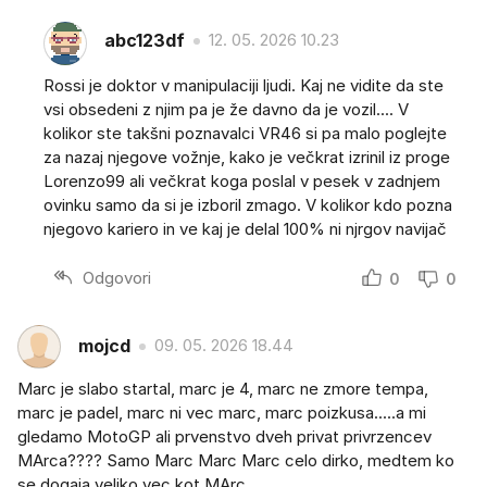
abc123df
12. 05. 2026 10.23
Rossi je doktor v manipulaciji ljudi. Kaj ne vidite da ste
vsi obsedeni z njim pa je že davno da je vozil.... V
kolikor ste takšni poznavalci VR46 si pa malo poglejte
za nazaj njegove vožnje, kako je večkrat izrinil iz proge
Lorenzo99 ali večkrat koga poslal v pesek v zadnjem
ovinku samo da si je izboril zmago. V kolikor kdo pozna
njegovo kariero in ve kaj je delal 100% ni njrgov navijač
Odgovori
0
0
mojcd
09. 05. 2026 18.44
Marc je slabo startal, marc je 4, marc ne zmore tempa,
marc je padel, marc ni vec marc, marc poizkusa.....a mi
gledamo MotoGP ali prvenstvo dveh privat privrzencev
MArca???? Samo Marc Marc Marc celo dirko, medtem ko
se dogaja veliko vec kot MArc