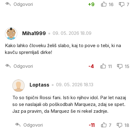
Odgovori
+9
16
7
Miha1999
09. 05. 2026 18.09
Kako lahko človeku želiš slabo, kaj to pove o tebi, ki na
kavču spremljaš dirke!
Odgovori
-4
11
15
Loptass
09. 05. 2026 18.13
To so tipični Rossi fani. Isti ko njihov idol. Par let nazaj
so se naslajali ob poškodbah Marqueza, zdaj se spet.
Jaz pa pravim, da Marquez še ni rekel zadnje.
Odgovori
-11
7
18