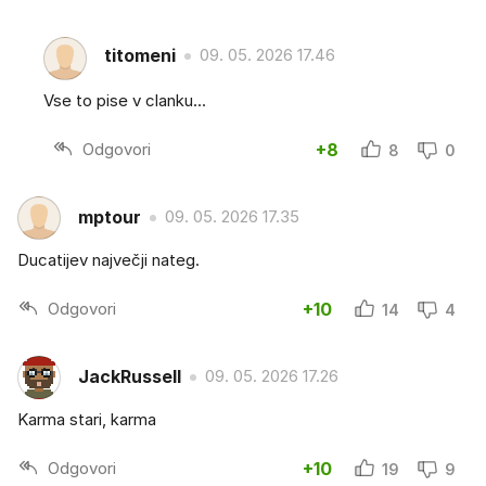
titomeni
09. 05. 2026 17.46
Vse to pise v clanku...
Odgovori
+8
8
0
mptour
09. 05. 2026 17.35
Ducatijev največji nateg.
Odgovori
+10
14
4
JackRussell
09. 05. 2026 17.26
Karma stari, karma
Odgovori
+10
19
9