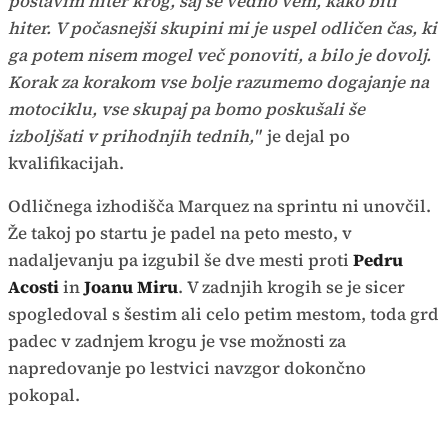
postavim hiter krog, saj še vedno vem, kako biti
hiter. V počasnejši skupini mi je uspel odličen čas, ki
ga potem nisem mogel več ponoviti, a bilo je dovolj.
Korak za korakom vse bolje razumemo dogajanje na
motociklu, vse skupaj pa bomo poskušali še
izboljšati v prihodnjih tednih,"
je dejal po
kvalifikacijah.
Odličnega izhodišča Marquez na sprintu ni unovčil.
Že takoj po startu je padel na peto mesto, v
nadaljevanju pa izgubil še dve mesti proti
Pedru
Acosti
in
Joanu Miru
. V zadnjih krogih se je sicer
spogledoval s šestim ali celo petim mestom, toda grd
padec v zadnjem krogu je vse možnosti za
napredovanje po lestvici navzgor dokončno
pokopal.