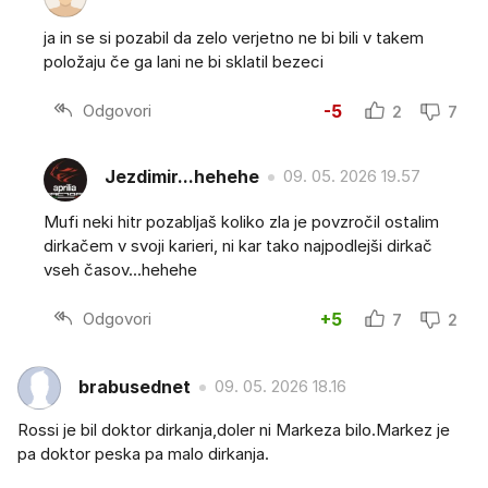
ja in se si pozabil da zelo verjetno ne bi bili v takem
položaju če ga lani ne bi sklatil bezeci
Odgovori
-5
2
7
Jezdimir...hehehe
09. 05. 2026 19.57
Mufi neki hitr pozabljaš koliko zla je povzročil ostalim
dirkačem v svoji karieri, ni kar tako najpodlejši dirkač
vseh časov...hehehe
Odgovori
+5
7
2
brabusednet
09. 05. 2026 18.16
Rossi je bil doktor dirkanja,doler ni Markeza bilo.Markez je
pa doktor peska pa malo dirkanja.