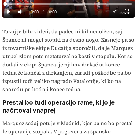
Predvajaj
Loaded
:
0%
Current
0:00
/
Duration
0:00
Predvajaj
Tiho
Celoz
način
Time
Takoj je bilo videti, da padec ni bil nedolžen, saj
Španec ni mogel stopiti na desno nogo. Kasneje pa so
iz tovarniške ekipe Ducatija sporočili, da je Marquez
utrpel zlom pete metatarzalne kosti v stopalu. Kot so
dodali v ekipi Španca, je njihov dirkač ta konec
tedna že končal z dirkanjem, zaradi poškodbe pa bo
izpustil tudi veliko nagrado Katalonije, ki bo na
sporedu prihodnji konec tedna.
Prestal bo tudi operacijo rame, ki jo je
načrtoval vnaprej
Marquez sedaj potuje v Madrid, kjer pa ne bo prestal
le operacije stopala. V pogovoru za špansko