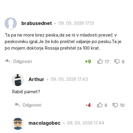
brabusednet
09. 05. 2026 17.13
Ta pa ne more brez peska,da se ni v mladosti preveč v
peskovniku igral.Je že kdo preštel valjanje po pesku.Ta je
po mojem doktorja Rossija prehitel za 100 krat.
Odgovori
+9
17
8
Arthur
09. 05. 2026 17.43
Rabiš pamet?
Odgovori
-4
6
10
macolagobec
09. 05. 2026 17.44