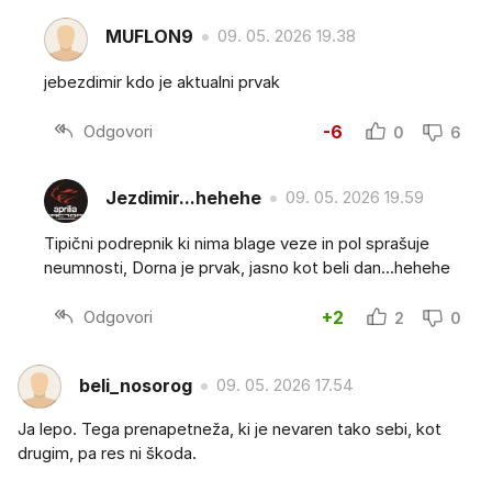
MUFLON9
09. 05. 2026 19.38
jebezdimir kdo je aktualni prvak
Odgovori
-6
0
6
Jezdimir...hehehe
09. 05. 2026 19.59
Tipični podrepnik ki nima blage veze in pol sprašuje
neumnosti, Dorna je prvak, jasno kot beli dan...hehehe
Odgovori
+2
2
0
beli_nosorog
09. 05. 2026 17.54
Ja lepo. Tega prenapetneža, ki je nevaren tako sebi, kot
drugim, pa res ni škoda.