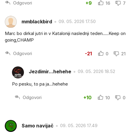
Odgovori
+9
16
7
mmblackbird
09. 05. 2026 17.50
Marc bo dirkal jutri in v Kataloniji naslednji teden.....Keep on
going,CHAMP
Odgovori
-21
0
21
Jezdimir...hehehe
09. 05. 2026 18.52
Po pesku, to pa ja...hehehe
Odgovori
+10
10
0
Samo navijač
09. 05. 2026 17.49