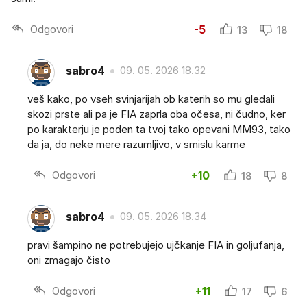
Odgovori
-5
13
18
sabro4
09. 05. 2026 18.32
veš kako, po vseh svinjarijah ob katerih so mu gledali
skozi prste ali pa je FIA zaprla oba očesa, ni čudno, ker
po karakterju je poden ta tvoj tako opevani MM93, tako
da ja, do neke mere razumljivo, v smislu karme
Odgovori
+10
18
8
sabro4
09. 05. 2026 18.34
pravi šampino ne potrebujejo ujčkanje FIA in goljufanja,
oni zmagajo čisto
Odgovori
+11
17
6