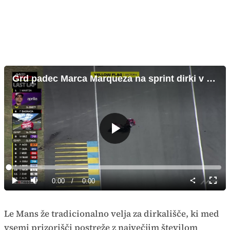
Grd padec Marca Marqueza na sprint dirki v Le Mansu
Predvajaj
Loaded
:
0%
Current
0:00
/
Duration
0:00
Predvajaj
Tiho
Celoz
način
Time
Le Mans že tradicionalno velja za dirkališče, ki med
vsemi prizorišči postreže z največjim številom