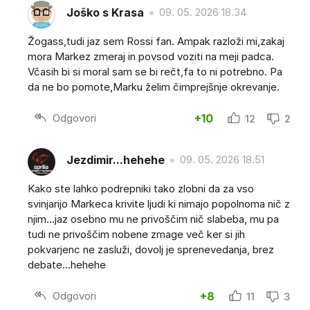
Joško s Krasa
09. 05. 2026 18.34
Žogass,tudi jaz sem Rossi fan. Ampak razloži mi,zakaj
mora Markez zmeraj in povsod voziti na meji padca.
Včasih bi si moral sam se bi rečt,fa to ni potrebno. Pa
da ne bo pomote,Marku želim čimprejšnje okrevanje.
Odgovori
+10
12
2
Jezdimir...hehehe
09. 05. 2026 18.51
Kako ste lahko podrepniki tako zlobni da za vso
svinjarijo Markeca krivite ljudi ki nimajo popolnoma nič z
njim...jaz osebno mu ne privoščim nič slabeba, mu pa
tudi ne privoščim nobene zmage več ker si jih
pokvarjenc ne zasluži, dovolj je sprenevedanja, brez
debate...hehehe
Odgovori
+8
11
3