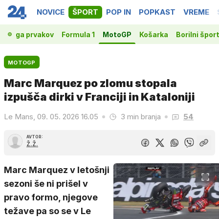
NOVICE
ŠPORT
POP IN
POPKAST
VREME
t
Liga prvakov
Formula 1
MotoGP
Košarka
Borilni šport
MOTOGP
Marc Marquez po zlomu stopala
izpušča dirki v Franciji in Kataloniji
Le Mans, 09. 05. 2026 16.05
3 min branja
54
AVTOR:
Ž.Ž.
Marc Marquez v letošnji
sezoni še ni prišel v
pravo formo, njegove
težave pa so se v Le