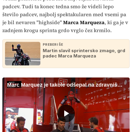
padcev. Tudi ta konec tedna smo že videli lepo
število padcev, najbolj spektakularen med vsemi pa
je bil nevaren "highside"
Marca Marqueza
, ki ga je v
zadnjem krogu sprinta grdo vrglo čez krmilo.
PREBERI ŠE
Martin slavil sprintersko zmago, grd
padec Marca Marqueza
Marc Marquez je takole odšepal na zdravniški pregled