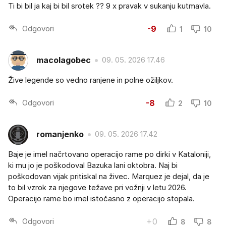
Ti bi bil ja kaj bi bil srotek ?? 9 x pravak v sukanju kutmavla.
Odgovori
-9
1
10
macolagobec
09. 05. 2026 17.46
Žive legende so vedno ranjene in polne ožiljkov.
Odgovori
-8
2
10
romanjenko
09. 05. 2026 17.42
Baje je imel načrtovano operacijo rame po dirki v Kataloniji,
ki mu jo je poškodoval Bazuka lani oktobra. Naj bi
poškodovan vijak pritiskal na živec. Marquez je dejal, da je
to bil vzrok za njegove težave pri vožnji v letu 2026.
Operacijo rame bo imel istočasno z operacijo stopala.
Odgovori
+0
8
8