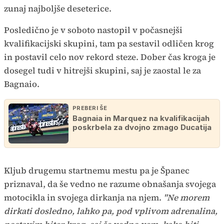
zunaj najboljše deseterice.
Posledično je v soboto nastopil v počasnejši
kvalifikacijski skupini, tam pa sestavil odličen krog
in postavil celo nov rekord steze. Dober čas kroga je
dosegel tudi v hitrejši skupini, saj je zaostal le za
Bagnaio.
PREBERI ŠE
Bagnaia in Marquez na kvalifikacijah
poskrbela za dvojno zmago Ducatija
Kljub drugemu startnemu mestu pa je Španec
priznaval, da še vedno ne razume obnašanja svojega
motocikla in svojega dirkanja na njem.
"Ne morem
dirkati dosledno, lahko pa, pod vplivom adrenalina,