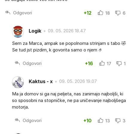
Odgovori
+12
18
6
Logik
09. 05. 2026 18.47
Sem za Marca, ampak se popolnoma strinjam s tabo 🤣
Se tud jst pizdim, k govorita samo o njem 🤌
Odgovori
+16
17
1
Kaktus - x
09. 05. 2026 19.07
Ma ja domov si ga naj peljeta, nas zanimajo najboljši, ki
so sposobni na stopničke, ne pa uničevanje najboljšega
motorja.
Odgovori
+10
13
3