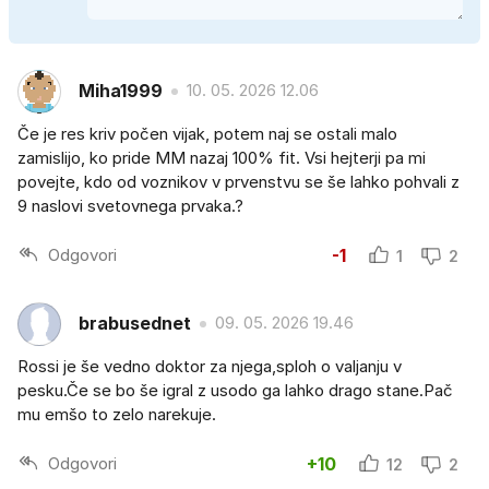
Miha1999
10. 05. 2026 12.06
Če je res kriv počen vijak, potem naj se ostali malo
zamislijo, ko pride MM nazaj 100% fit. Vsi hejterji pa mi
povejte, kdo od voznikov v prvenstvu se še lahko pohvali z
9 naslovi svetovnega prvaka.?
Odgovori
-1
1
2
brabusednet
09. 05. 2026 19.46
Rossi je še vedno doktor za njega,sploh o valjanju v
pesku.Če se bo še igral z usodo ga lahko drago stane.Pač
mu emšo to zelo narekuje.
Odgovori
+10
12
2