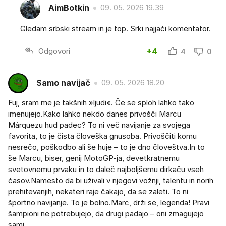
AimBotkin
09. 05. 2026 19.39
Gledam srbski stream in je top. Srki najjači komentator.
Odgovori
+4
4
0
Samo navijač
09. 05. 2026 18.20
Fuj, sram me je takšnih »ljudi«. Če se sploh lahko tako
imenujejo.Kako lahko nekdo danes privošči Marcu
Márquezu hud padec? To ni več navijanje za svojega
favorita, to je čista človeška gnusoba. Privoščiti komu
nesrečo, poškodbo ali še huje – to je dno človeštva.In to
še Marcu, biser, genij MotoGP-ja, devetkratnemu
svetovnemu prvaku in to daleč najboljšemu dirkaču vseh
časov.Namesto da bi uživali v njegovi vožnji, talentu in norih
prehitevanjih, nekateri raje čakajo, da se zaleti. To ni
športno navijanje. To je bolno.Marc, drži se, legenda! Pravi
šampioni ne potrebujejo, da drugi padajo – oni zmagujejo
sami.