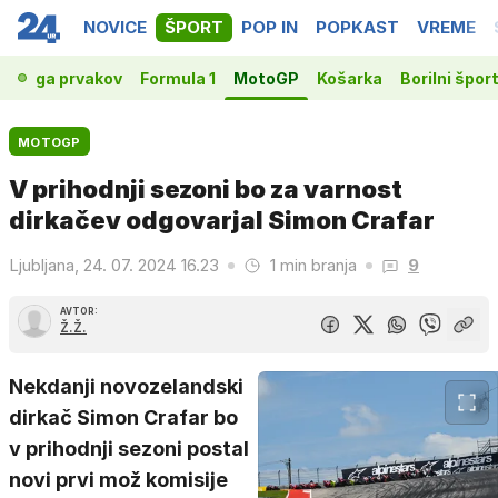
NOVICE
ŠPORT
POP IN
POPKAST
VREME
t
Liga prvakov
Formula 1
MotoGP
Košarka
Borilni šport
MOTOGP
V prihodnji sezoni bo za varnost
dirkačev odgovarjal Simon Crafar
Ljubljana, 24. 07. 2024 16.23
1 min branja
9
AVTOR:
Ž.Ž.
Nekdanji novozelandski
dirkač Simon Crafar bo
v prihodnji sezoni postal
novi prvi mož komisije