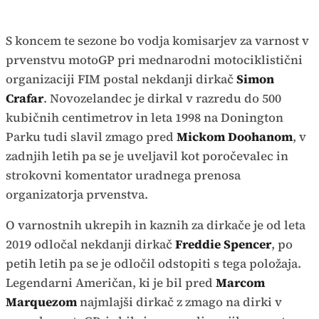
S koncem te sezone bo vodja komisarjev za varnost v
prvenstvu motoGP pri mednarodni motociklistični
organizaciji FIM postal nekdanji dirkač
Simon
Crafar
. Novozelandec je dirkal v razredu do 500
kubičnih centimetrov in leta 1998 na Donington
Parku tudi slavil zmago pred
Mickom Doohanom
, v
zadnjih letih pa se je uveljavil kot poročevalec in
strokovni komentator uradnega prenosa
organizatorja prvenstva.
O varnostnih ukrepih in kaznih za dirkače je od leta
2019 odločal nekdanji dirkač
Freddie Spencer
, po
petih letih pa se je odločil odstopiti s tega položaja.
Legendarni Američan, ki je bil pred
Marcom
Marquezom
najmlajši dirkač z zmago na dirki v