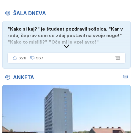
ŠALA DNEVA
"Kako si kaj?" je študent pozdravil sošolca. "Kar v
redu, čeprav sem se zdaj postavil na svoje noge!"
"Kako to misliš?" "Oče mi je vzel avto!"
628
567
ANKETA