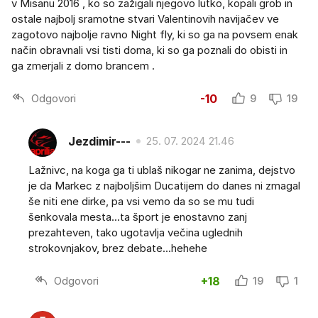
v Misanu 2016 , ko so zažigali njegovo lutko, kopali grob in
ostale najbolj sramotne stvari Valentinovih navijačev ve
zagotovo najbolje ravno Night fly, ki so ga na povsem enak
način obravnali vsi tisti doma, ki so ga poznali do obisti in
ga zmerjali z domo brancem .
Odgovori
-10
9
19
Jezdimir---
25. 07. 2024 21.46
Lažnivc, na koga ga ti ublaš nikogar ne zanima, dejstvo
je da Markec z najboljšim Ducatijem do danes ni zmagal
še niti ene dirke, pa vsi vemo da so se mu tudi
šenkovala mesta...ta šport je enostavno zanj
prezahteven, tako ugotavlja večina uglednih
strokovnjakov, brez debate...hehehe
Odgovori
+18
19
1