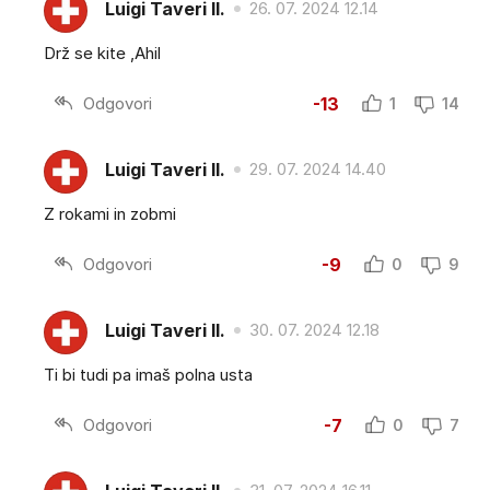
Luigi Taveri II.
26. 07. 2024 12.14
Drž se kite ,Ahil
Odgovori
-13
1
14
Luigi Taveri II.
29. 07. 2024 14.40
Z rokami in zobmi
Odgovori
-9
0
9
Luigi Taveri II.
30. 07. 2024 12.18
Ti bi tudi pa imaš polna usta
Odgovori
-7
0
7