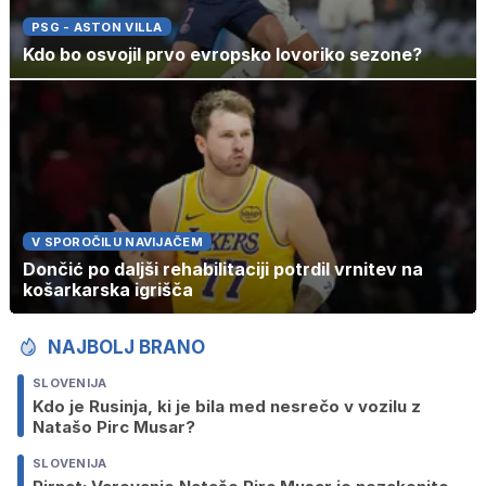
PSG - ASTON VILLA
Kdo bo osvojil prvo evropsko lovoriko sezone?
V SPOROČILU NAVIJAČEM
Dončić po daljši rehabilitaciji potrdil vrnitev na
košarkarska igrišča
NAJBOLJ BRANO
SLOVENIJA
Kdo je Rusinja, ki je bila med nesrečo v vozilu z
Natašo Pirc Musar?
SLOVENIJA