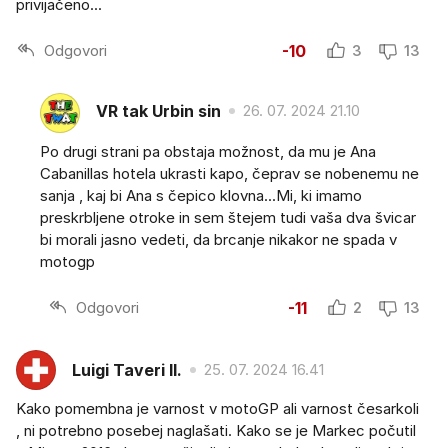
privijačeno...
Odgovori
-10
3
13
VR tak Urbin sin
26. 07. 2024 21.10
Po drugi strani pa obstaja možnost, da mu je Ana
Cabanillas hotela ukrasti kapo, čeprav se nobenemu ne
sanja , kaj bi Ana s čepico klovna...Mi, ki imamo
preskrbljene otroke in sem štejem tudi vaša dva švicar
bi morali jasno vedeti, da brcanje nikakor ne spada v
motogp
Odgovori
-11
2
13
Luigi Taveri II.
25. 07. 2024 16.41
Kako pomembna je varnost v motoGP ali varnost česarkoli
, ni potrebno posebej naglašati. Kako se je Markec počutil