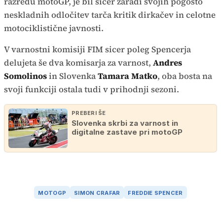
razredu motoGP, je bil sicer zaradi svojih pogosto
neskladnih odločitev tarča kritik dirkačev in celotne
motociklistične javnosti.
V varnostni komisiji FIM sicer poleg Spencerja
delujeta še dva komisarja za varnost,
Andres
Somolinos
in Slovenka
Tamara Matko
, oba bosta na
svoji funkciji ostala tudi v prihodnji sezoni.
PREBERI ŠE
Slovenka skrbi za varnost in
digitalne zastave pri motoGP
MOTOGP
SIMON CRAFAR
FREDDIE SPENCER