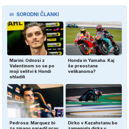
SORODNI ČLANKI
Marini: Odnosi z
Honda in Yamaha. Kaj
Valentinom so se po
še preostane
moji selitvi k Hondi
velikanoma?
ohladili
Pedrosa: Marquez bi
Dirko v Kazahstanu bo
za zmago naredil prav
zamenjala dirka v