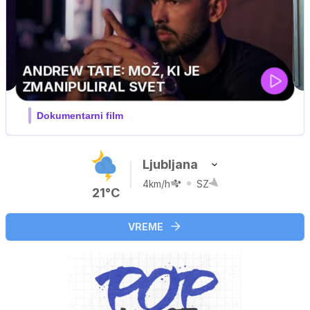
MOJ PRIJATELJ PINGVIN
Film meseca / družinski, pustolovski
Ljubljana
4km/h
SZ
21°C
VREME