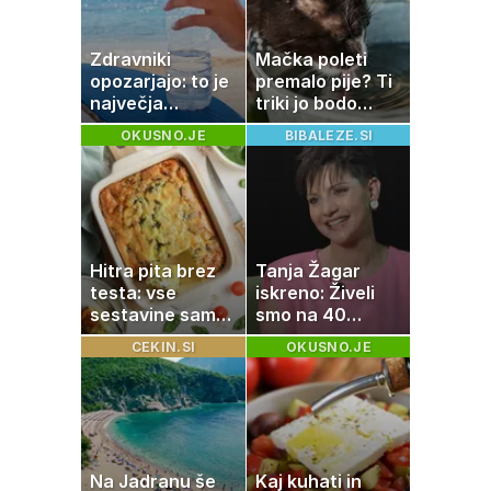
Zdravniki
Mačka poleti
opozarjajo: to je
premalo pije? Ti
največja
triki jo bodo
napaka, ki jo
spodbudili, da
OKUSNO.JE
BIBALEZE.SI
ljudje delajo med
zaužije več vode
vročino
Hitra pita brez
Tanja Žagar
testa: vse
iskreno: Živeli
sestavine samo
smo na 40
zmešate in
kvadratih, a
CEKIN.SI
OKUSNO.JE
pečica opravi
imela sem vse,
ostalo
kar otrok
potrebuje
Na Jadranu še
Kaj kuhati in