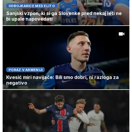
ODBOJKARICE MED ELITO
Sanjski vzpon, ki si ga Slovenke pred nekaj leti ne
bi upale napovedati
PORAZ V ARMENIJI
Kvesić miri navijače: Bili smo dobri, ni razloga za
negativo