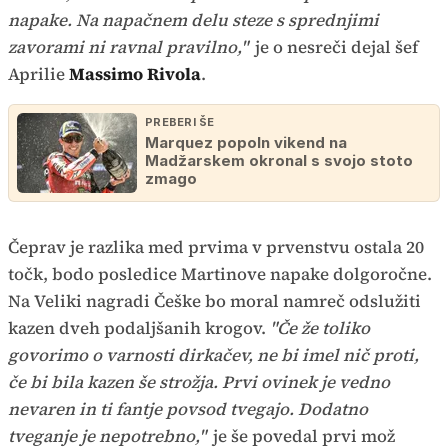
napake. Na napačnem delu steze s sprednjimi
zavorami ni ravnal pravilno,"
je o nesreči dejal šef
Aprilie
Massimo Rivola
.
PREBERI ŠE
Marquez popoln vikend na
Madžarskem okronal s svojo stoto
zmago
Čeprav je razlika med prvima v prvenstvu ostala 20
točk, bodo posledice Martinove napake dolgoročne.
Na Veliki nagradi Češke bo moral namreč odslužiti
kazen dveh podaljšanih krogov.
"Če že toliko
govorimo o varnosti dirkačev, ne bi imel nič proti,
če bi bila kazen še strožja. Prvi ovinek je vedno
nevaren in ti fantje povsod tvegajo. Dodatno
tveganje je nepotrebno,"
je še povedal prvi mož