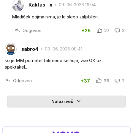
Kaktus - x
09. 06. 2026 16.04
Mladiček pojma nima, je le slepo zaljubljen.
Odgovori
+25
27
2
sabro4
09. 06. 2026 08.41
ko je MM pometel tekmece še huje, vse OK oz.
spektakel...
Odgovori
+37
39
2
Naloži več