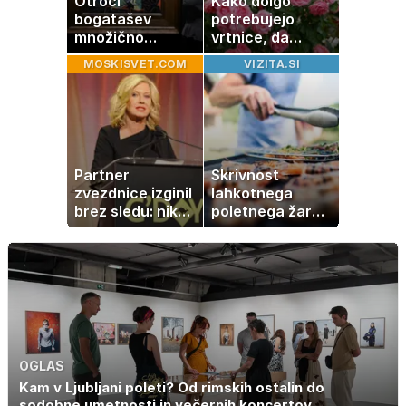
Otroci
Kako dolgo
bogatašev
potrebujejo
množično
vrtnice, da
prodajajo
zrastejo? Vse o
MOSKISVET.COM
VIZITA.SI
družinske
rasti, cvetenju in
zbirke: raje imajo
negi vrtnic
denar kot
umetnine
Partner
Skrivnost
zvezdnice izginil
lahkotnega
brez sledu: nikoli
poletnega žara,
ga niso našli,
po katerem ne
nato je prišla še
boste
ena tragedija
potrebovali
popoldanskega
spanca
OGLAS
Kam v Ljubljani poleti? Od rimskih ostalin do
sodobne umetnosti in večernih koncertov