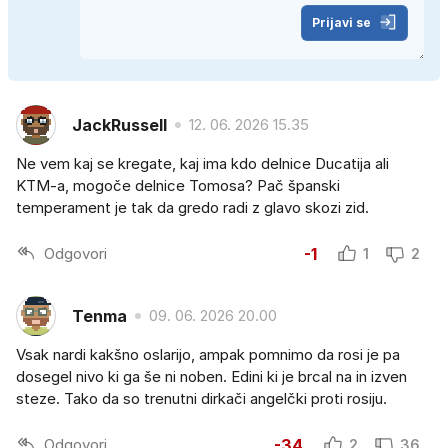
Prijavi se
JackRussell
12. 06. 2026 15.35
Ne vem kaj se kregate, kaj ima kdo delnice Ducatija ali
KTM-a, mogoče delnice Tomosa? Pač španski
temperament je tak da gredo radi z glavo skozi zid.
Odgovori
-1
1
2
Tenma
09. 06. 2026 20.00
Vsak nardi kakšno oslarijo, ampak pomnimo da rosi je pa
dosegel nivo ki ga še ni noben. Edini ki je brcal na in izven
steze. Tako da so trenutni dirkači angelčki proti rosiju.
Odgovori
-34
2
36