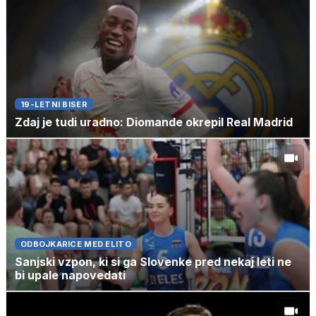
19-LETNI BISER
Zdaj je tudi uradno: Diomande okrepil Real Madrid
ODBOJKARICE MED ELITO
Sanjski vzpon, ki si ga Slovenke pred nekaj leti ne
bi upale napovedati