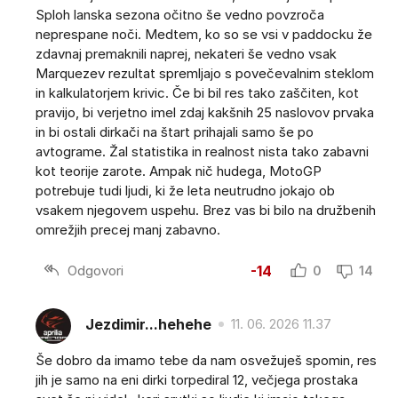
Sploh lanska sezona očitno še vedno povzroča
neprespane noči. Medtem, ko so se vsi v paddocku že
zdavnaj premaknili naprej, nekateri še vedno vsak
Marquezev rezultat spremljajo s povečevalnim steklom
in kalkulatorjem krivic. Če bi bil res tako zaščiten, kot
pravijo, bi verjetno imel zdaj kakšnih 25 naslovov prvaka
in bi ostali dirkači na štart prihajali samo še po
avtograme. Žal statistika in realnost nista tako zabavni
kot teorije zarote. Ampak nič hudega, MotoGP
potrebuje tudi ljudi, ki že leta neutrudno jokajo ob
vsakem njegovem uspehu. Brez vas bi bilo na družbenih
omrežjih precej manj zabavno.
Odgovori
-14
0
14
Jezdimir...hehehe
11. 06. 2026 11.37
Še dobro da imamo tebe da nam osvežuješ spomin, res
jih je samo na eni dirki torpediral 12, večjega prostaka