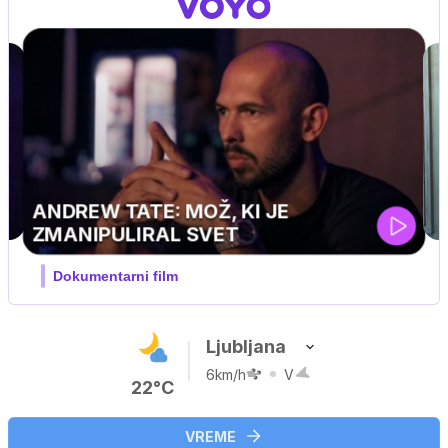
MOJ PRIJATELJ PINGVIN
Film meseca / družinski, pustolovski
Ljubljana
6km/h
V
22°C
VREME