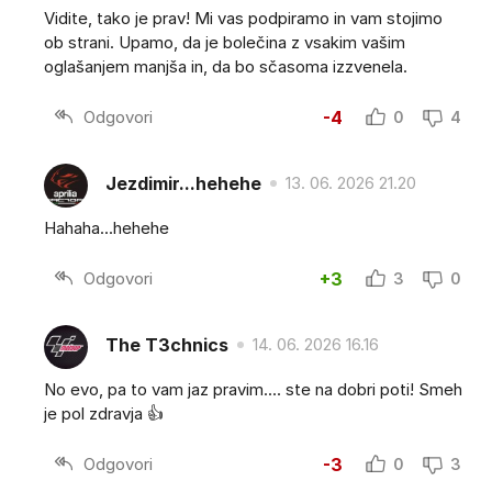
Vidite, tako je prav! Mi vas podpiramo in vam stojimo
ob strani. Upamo, da je bolečina z vsakim vašim
oglašanjem manjša in, da bo sčasoma izzvenela.
Odgovori
-4
0
4
Jezdimir...hehehe
13. 06. 2026 21.20
Hahaha...hehehe
Odgovori
+3
3
0
The T3chnics
14. 06. 2026 16.16
No evo, pa to vam jaz pravim.... ste na dobri poti! Smeh
je pol zdravja 👍
Odgovori
-3
0
3