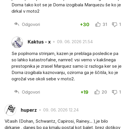
Dorna tako kot se je Dorna izogibala Marquezu še ko je
dirkal v moto2
Odgovori
+30
31
1
Kaktus - x
09. 06. 2026 21.54
Se poplnoma strinjam, kazen je preblaga posledice pa
so lahko katastrofalne, namreč vsi vemo v kakšnega
prestopnika je zrasel Marquez samo iz razloga ker se je
Dorna izogibala kaznovanju, oziroma ga je ščitila, ko je
ogrožal vse okoli sebe v moto2.
Odgovori
+19
20
1
huperz
09. 06. 2026 12.24
Včasih (Dohan, Schwantz, Capirosi, Rainey... ),je bilo
dirkanje , danes bo pa kmalu postal kot balet, brez dotikov