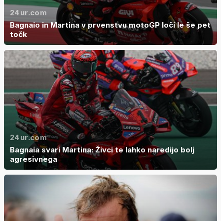
24ur.com
Bagnaio in Martina v prvenstvu motoGP loči le še pet
točk
24ur.com
Bagnaia svari Martina: Živci te lahko naredijo bolj
agresivnega