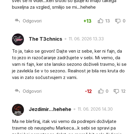
svet še ni videl...keri srutki so ljudje ki imajo takega
buxeljna za vzgled, smilijo se mi...hehehe
Odgovori
+13
13
0
The T3chnics
11. 06. 2026 13.33
To ja, tako se govori! Dajte ven iz sebe, ker ni fajn, da
to jezo in razočaranje zadržujete v sebi. Mi vemo, da
vam ni fajn, ker ste lansko sezono doživeli travmo, ki se
je zavlekla še v to sezono. Realnost je bila res kruta do
vas in zato sočustvujem z vami.
Odgovori
-12
0
12
Jezdimir...hehehe
11. 06. 2026 14.30
Ma ne blefiraj, itak vsi vemo da podrepni doživljate
travme ob neuspehu Markeca...k sebi se spravi pa