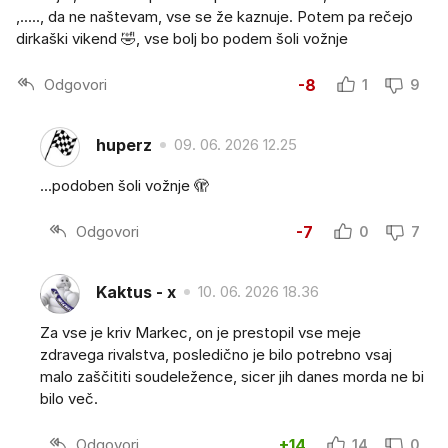
,....., da ne naštevam, vse se že kaznuje. Potem pa rečejo
dirkaški vikend 🤣, vse bolj bo podem šoli vožnje
Odgovori
-8
1
9
huperz
09. 06. 2026 12.25
...podoben šoli vožnje 🫣
Odgovori
-7
0
7
Kaktus - x
10. 06. 2026 18.36
Za vse je kriv Markec, on je prestopil vse meje
zdravega rivalstva, posledično je bilo potrebno vsaj
malo zaščititi soudeležence, sicer jih danes morda ne bi
bilo več.
Odgovori
+14
14
0