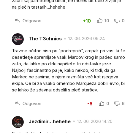
začni kaj pametnega delat, ne moreš bit celo življenje
na plečih tastarih...hehehe
Odgovori
+10
10
0
The T3chnics
12. 06. 2026 09.24
Travme očitno niso pri "podrepnih", ampak pri vas, ki že
desetletje spremljate vsak Marcov krog in padec samo
zato, da lahko po dirki napišete tri odstavke jeze.
Najbolj fascinantno pa je, kako nekdo, ki trdi, da ga
Markec ne zanima, o njem razmišlja več kot njegova
ekipa. Če bi za vsako omembo Marqueza dobili evro, bi
se lahko že zdavnaj odselili s pleč staršev.
Odgovori
-6
0
6
Jezdimir...hehehe
12. 06. 2026 14.20