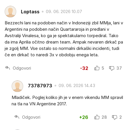
Loptass
09. 06. 2026 10.07
Bezzechi lani na podoben način v Indoneziji zbil MMja, lani v
Argentini na podoben način Quartararoja in predlani v
Avstraliji Vinalesa, ko ga je spektakularno torpediral. Tako
da ima Aprilia očitno dream team. Ampak nevaren dirkač pa
je zgolj MM. Vse ostalo so normalni dirkaški incidenti, tudi
če en dirkač to naredi 3x v obdobju enega leta.
Odgovori
-32
5
37
73787973
09. 06. 2026 14.43
Mladiček. Poglej koliko jih je v enem vikendu MM spravil
na tla na VN Argentine 2017.
Odgovori
+26
28
2