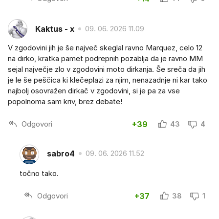
Kaktus - x
09. 06. 2026 11.09
V zgodovini jih je še največ skeglal ravno Marquez, celo 12
na dirko, kratka pamet podrepnih pozablja da je ravno MM
sejal največje zlo v zgodovini moto dirkanja. Še sreča da jih
je le še peščica ki klečeplazi za njim, nenazadnje ni kar tako
najbolj osovražen dirkač v zgodovini, si je pa za vse
popolnoma sam kriv, brez debate!
Odgovori
+39
43
4
sabro4
09. 06. 2026 11.52
točno tako.
Odgovori
+37
38
1