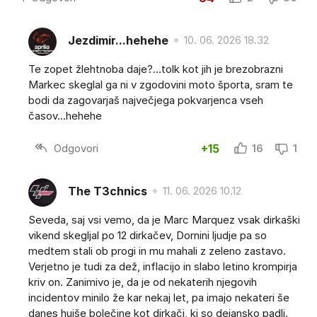
Jezdimir...hehehe
10. 06. 2026 18.32
Te zopet žlehtnoba daje?...tolk kot jih je brezobrazni
Markec skeglal ga ni v zgodovini moto športa, sram te
bodi da zagovarjaš največjega pokvarjenca vseh
časov...hehehe
Odgovori
+15
16
1
The T3chnics
11. 06. 2026 10.12
Seveda, saj vsi vemo, da je Marc Marquez vsak dirkaški
vikend skegljal po 12 dirkačev, Dornini ljudje pa so
medtem stali ob progi in mu mahali z zeleno zastavo.
Verjetno je tudi za dež, inflacijo in slabo letino krompirja
kriv on. Zanimivo je, da je od nekaterih njegovih
incidentov minilo že kar nekaj let, pa imajo nekateri še
danes hujše bolečine kot dirkači, ki so dejansko padli.