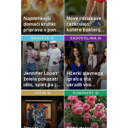
Najmehkejši
Nove raziskave
domači kruhki:
razkrivajo,
priprava v ponvi
katere bakterije
je trik za popoln
na koži privlačijo
BIBALEZE.SI
ZADOVOLJNA.SI
rezultat
komarje
Jennifer Lopez
Hčerki slavnega
želela pokazati
igralca sta
idilo, splet pa je
ukradli vso
razburila ena
pozornost
CEKIN.SI
DOMINVRT.SI
stvar