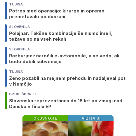
TUJINA
Potres med operacijo: kirurge in opremo
premetavalo po dvorani
SLOVENIJA
Polajnar: Takšne kombinacije še nismo imeli,
težave so na vseh rekah
SLOVENIJA
Razburjeni: naročili e-avtomobile, a ne vedo, ali
bodo dobili subvencijo
TUJINA
Ženo pozabil na mejnem prehodu in nadaljeval pot
v Nemčijo
DRUGI ŠPORTI
Slovenska reprezentanca do 18 let po zmagi nad
Dansko v finalu EP
OKUSNO.JE
VIZITA.SI