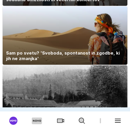
Sam po svetu? 'Svoboda, spontanost in zgodbe, ki
jih ne zmanjka'
'Spopad' velesil z eno žrtvijo – prašičem