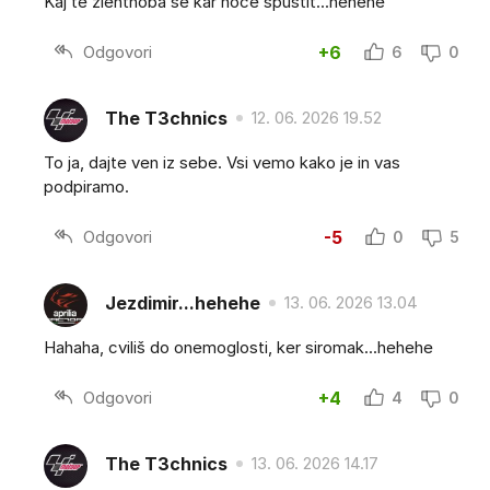
Kaj te žlehtnoba še kar noče spustit...hehehe
Odgovori
+6
6
0
The T3chnics
12. 06. 2026 19.52
To ja, dajte ven iz sebe. Vsi vemo kako je in vas
podpiramo.
Odgovori
-5
0
5
Jezdimir...hehehe
13. 06. 2026 13.04
Hahaha, cviliš do onemoglosti, ker siromak...hehehe
Odgovori
+4
4
0
The T3chnics
13. 06. 2026 14.17