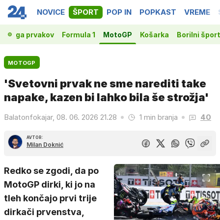
NOVICE
ŠPORT
POP IN
POPKAST
VREME
t
Liga prvakov
Formula 1
MotoGP
Košarka
Borilni šport
MOTOGP
'Svetovni prvak ne sme narediti take
napake, kazen bi lahko bila še strožja'
Balatonfokajar, 08. 06. 2026 21.28
1 min branja
40
AVTOR:
Milan Doknić
Redko se zgodi, da po
MotoGP dirki, ki jo na
tleh končajo prvi trije
dirkači prvenstva,