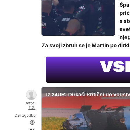
Špa
prič
s st
sve
njeg
Za svoj izbruh se je Martin po dirki
AVTOR:
Ž.Ž.
Deli zgodbo: