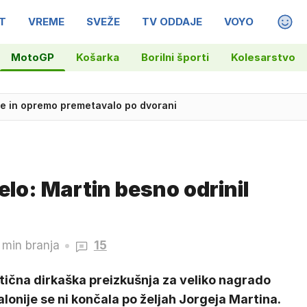
T
VREME
SVEŽE
TV ODDAJE
VOYO
MAGA
MotoGP
Košarka
Borilni športi
Kolesarstvo
ares: kvalifikacije in sprint v Silverstonu
elo: Martin besno odrinil
 min branja
15
tična dirkaška preizkušnja za veliko nagrado
lonije se ni končala po željah Jorgeja Martina.