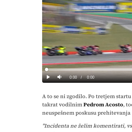
Loaded
:
0%
Current
0:00
/
Duration
0:00
Predvajaj
Tiho
Time
A to se ni zgodilo. Po tretjem start
takrat vodilnim
Pedrom Acosto
, t
neuspešnem poskusu prehitevanja sk
"Incidenta ne želim komentirati, vse 