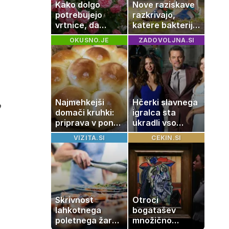
Kako dolgo
Nove raziskave
potrebujejo
razkrivajo,
vrtnice, da
katere bakterije
zrastejo? Vse o
na koži privlačijo
OKUSNO.JE
ZADOVOLJNA.SI
rasti, cvetenju
komarje
in negi vrtnic
Najmehkejši
Hčerki slavnega
o
domači kruhki:
igralca sta
priprava v ponvi
ukradli vso
je trik za popoln
pozornost
VIZITA.SI
CEKIN.SI
rezultat
Skrivnost
Otroci
lahkotnega
bogatašev
poletnega žara,
množično