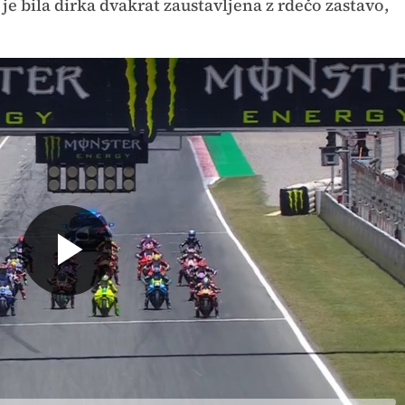
o
je bila dirka dvakrat zaustavljena z rdečo zastavo,
Predvajaj