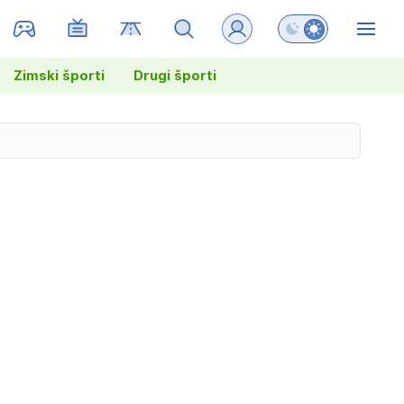
Preklopi barvni na
ZIN
Zimski športi
Drugi športi