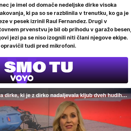
nec je imel od domače nedeljske dirke visoka
akovanja, ki pa so se razblinila v trenutku, ko ga je
eze v pesek izrinil Raul Fernandez. Drugi v
tovnem prvenstvu je bil ob prihodu v garažo besen
ovi jezi pa se niso izognili niti člani njegove ekipe.
 opravičil tudi pred mikrofoni.
Iz 24UR: Dirkači kritični do vodstva dirke, ki je z dirko nadaljevala kljub dveh hudih nesrečah