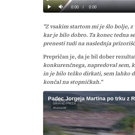
0%
Current
0:00
/
Duration
0:00
Predvajaj
Tiho
Time
"Z vsakim startom mi je šlo bolje, z
kar je bilo dobro. Ta konec tedna 
prenesti tudi na naslednja prizorišč
Prepričan je, da je bil dober rezult
konkurenčnega, napredoval sem, k
in je bilo težko dirkati, sem lahko
končal na stopničkah."
Padec Jorgeja Martina po trku z