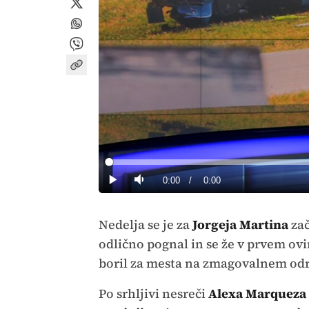
Loaded
:
0%
Current
0:00
/
Duration
0:00
Predvajaj
Tiho
Time
Nedelja se je za
Jorgeja Martina
zač
odlično pognal in se že v prvem ovi
boril za mesta na zmagovalnem odr
Po srhljivi nesreči
Alexa Marqueza