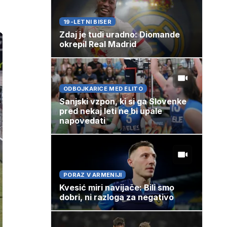
19-LETNI BISER
Zdaj je tudi uradno: Diomande
okrepil Real Madrid
ODBOJKARICE MED ELITO
Sanjski vzpon, ki si ga Slovenke
pred nekaj leti ne bi upale
napovedati
PORAZ V ARMENIJI
Kvesić miri navijače: Bili smo
dobri, ni razloga za negativo