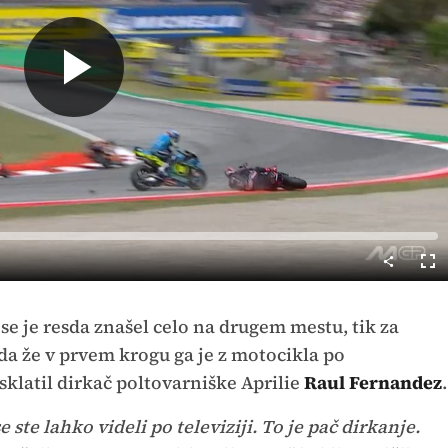
Predvajaj
Cel
nač
u se je resda znašel celo na drugem mestu, tik za
oda že v prvem krogu ga je z motocikla po
latil dirkač poltovarniške Aprilie
Raul Fernandez
.
ste lahko videli po televiziji. To je pač dirkanje.