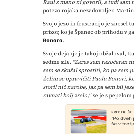
Raul z mano ni govoril, a tudi sam 
potezo rojaka nezadovoljen Martin
Svojo jezo in frustracijo je znese
prizor, ko je Španec ob prihodu v g
Bonoro
.
Svoje dejanje je takoj obžaloval, It
sedme sile
. "Zares sem razočaran 
sem se skušal sprostiti, ko pa sem p
Želim se opravičiti Paolu Bonori, k
storil nič narobe, jaz pa sem bil je
ravnati bolj zrelo,"
se je s pepelom 
PREBERI ŠE
'Po dveh 
še v tretj