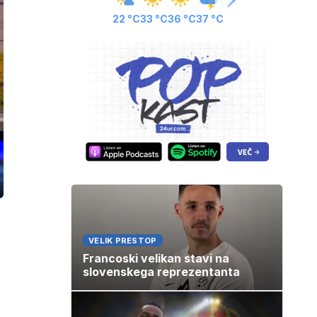
22 °C
33 °C
36 °C
37 °C
ozaslonski
in
VELIK PRESTOP
Francoski velikan stavi na
slovenskega reprezentanta