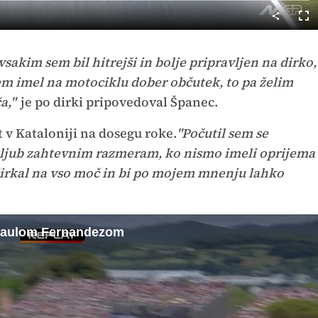
Cel
nač
 vsakim sem bil hitrejši in bolje pripravljen na dirko,
sem imel na motociklu dober občutek, to pa želim
a,"
je po dirki pripovedoval Španec.
at v Kataloniji na dosegu roke.
"Počutil sem se
ljub zahtevnim razmeram, ko nismo imeli oprijema
 dirkal na vso moč in bi po mojem mnenju lahko
 Raulom Fernandezom