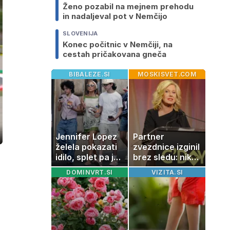
Ženo pozabil na mejnem prehodu
in nadaljeval pot v Nemčijo
SLOVENIJA
Konec počitnic v Nemčiji, na
cestah pričakovana gneča
BIBALEZE.SI
MOSKISVET.COM
Jennifer Lopez
Partner
ozaslonski
in
želela pokazati
zvezdnice izginil
idilo, splet pa je
brez sledu: nikoli
razburila ena
ga niso našli,
DOMINVRT.SI
VIZITA.SI
stvar
nato je prišla še
ena tragedija