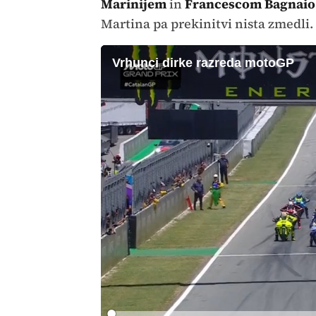
Marinijem
in
Francescom Bagnai
Martina pa prekinitvi nista zmedli.
Vrhunci dirke razreda motoGP
Loaded
: