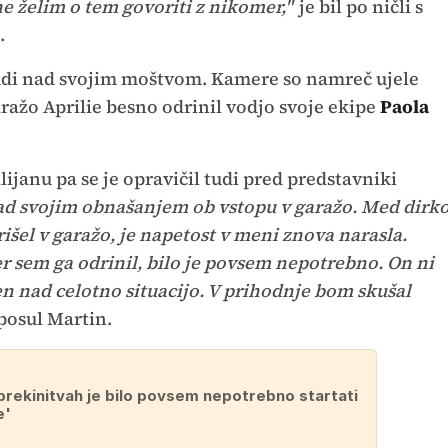
ne želim o tem govoriti z nikomer,"
je bil po ničli s
.
l tudi nad svojim moštvom. Kamere so namreč ujele
aražo Aprilie besno odrinil vodjo svoje ekipe
Paola
alijanu pa se je opravičil tudi pred predstavniki
nad svojim obnašanjem ob vstopu v garažo. Med dirk
rišel v garažo, je napetost v meni znova narasla.
er sem ga odrinil, bilo je povsem nepotrebno. On ni
zen nad celotno situacijo. V prihodnje bom skušal
posul Martin.
prekinitvah je bilo povsem nepotrebno startati
e'