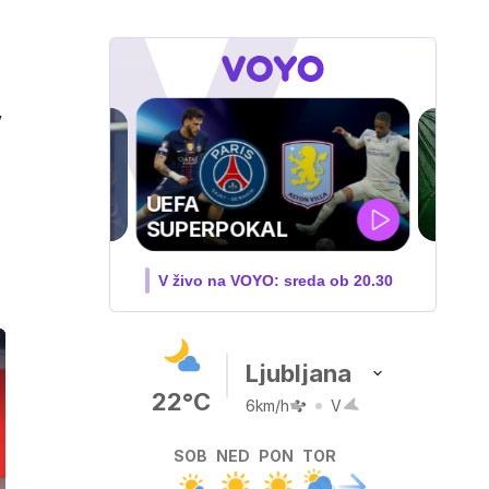
,
ZUFFA BOXING 10
V živo na VOYO: sobota ob
20.00
Ljubljana
22°C
6km/h
V
SOB
NED
PON
TOR