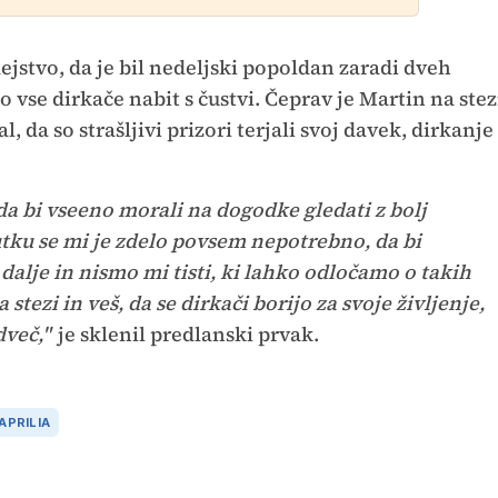
ejstvo, da je bil nedeljski popoldan zaradi dveh
o vse dirkače nabit s čustvi. Čeprav je Martin na stez
l, da so strašljivi prizori terjali svoj davek, dirkanje
 da bi vseeno morali na dogodke gledati z bolj
tku se mi je zdelo povsem nepotrebno, da bi
dalje in nismo mi tisti, ki lahko odločamo o takih
 stezi in veš, da se dirkači borijo za svoje življenje,
dveč,"
je sklenil predlanski prvak.
APRILIA