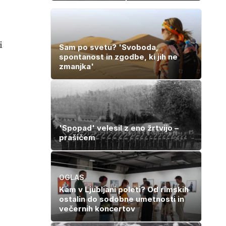
po katerem ne
prodajajo
boste
družinske
potrebovali
zbirke: raje
popoldanskega
imajo denar kot
spanca
umetnine
i
Sam po svetu? 'Svoboda,
spontanost in zgodbe, ki jih ne
zmanjka'
'Spopad' velesil z eno žrtvijo –
prašičem
OGLAS
Kam v Ljubljani poleti? Od rimskih
ostalin do sodobne umetnosti in
večernih koncertov