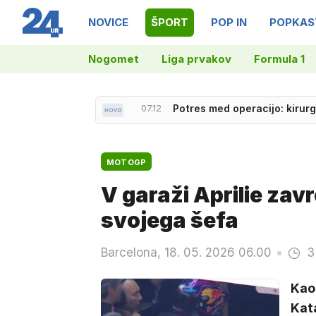
NOVICE
ŠPORT
POP IN
POPKAS
Nogomet
Liga prvakov
Formula 1
07.39
Po poletnem premoru znova z
MOTOGP
V garaži Aprilie zavr
svojega šefa
Barcelona, 18. 05. 2026 06.00
3
Kao
Kata