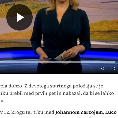
Predvajaj
Cel
nač
ela dobro. Z devetega startnega položaja se je
nku prebil med prvih pet in nakazal, da bi se lahko
u.
v 12. krogu
ter trku med
Johannom Zarcojem
,
Luco