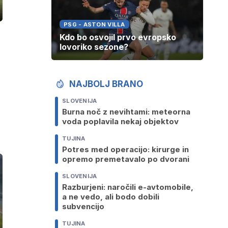
ozaslonski
in
PSG - ASTON VILLA
Kdo bo osvojil prvo evropsko
lovoriko sezone?
NAJBOLJ BRANO
SLOVENIJA
Burna noč z nevihtami: meteorna
voda poplavila nekaj objektov
TUJINA
Potres med operacijo: kirurge in
opremo premetavalo po dvorani
SLOVENIJA
Razburjeni: naročili e-avtomobile,
a ne vedo, ali bodo dobili
subvencijo
TUJINA