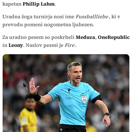
kapetan
Phillip Lahm
.
Uradna žoga turnirja nosi ime
Fussballliebe
, ki v
prevodu pomeni nogometna ljubezen.
Za uradno pesem so poskrbeli
Meduza
,
OneRepublic
in
Leony
. Naslov pesmi je
Fire
.