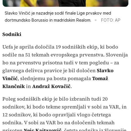
Slavko Vinčić je nazadnje sodil finale Lige prvakov med
dortmundsko Borussio in madridskim Realom.
FOTO: AP
Sodniki
Uefa je aprila določila 19 sodniških ekip, ki bodo
sodile na 51 tekmah evropskega prvenstva. Slovenija
bo na prvenstvu prisotna tudi v tem pogledu – za
glavnega delivca pravice je bil določen
Slavko
Vinčić
, slednjemu pa bosta pomagala
Tomaž
Klančnik
in
Andraž Kovačič
.
Poleg sodniških ekip je bilo izbranih tudi 20
sodnikov, ki bodo tekme spremljali v sobi za VAR, in
12 sodnikov, ki bodo opravljali vlogo četrtega
sodnika. V sobi za VAR bo na določenih tekmah
prisoten
Nejc Kajtazovič
, četrta sodnika iz Slovenije