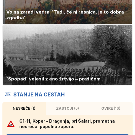
Vojna zaradi vedra: 'Tudi, če ni resnica, je to dobra
zgodba'
'Spopad' velesil z eno žrtvijo – prašičem
STANJE NA CESTAH
NESREČE
(1)
ZASTOJI
(0)
OVIRE
(16)
G1-11, Koper - Dragonja, pri Šalari, prometna
nesreča, popolna zapora.