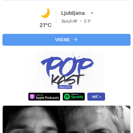
Ljubljana
3km/h
S
21°C
VREME