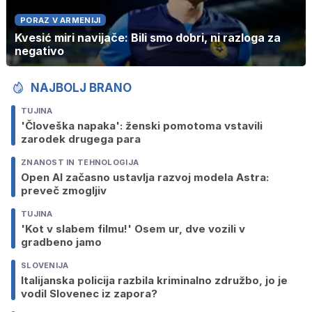
PORAZ V ARMENIJI
Kvesić miri navijače: Bili smo dobri, ni razloga za
negativo
NAJBOLJ BRANO
TUJINA
'Človeška napaka': ženski pomotoma vstavili
zarodek drugega para
ZNANOST IN TEHNOLOGIJA
Open AI začasno ustavlja razvoj modela Astra:
preveč zmogljiv
TUJINA
'Kot v slabem filmu!' Osem ur, dve vozili v
gradbeno jamo
SLOVENIJA
Italijanska policija razbila kriminalno združbo, jo je
vodil Slovenec iz zapora?