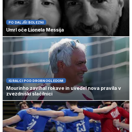
PO DALJŠI BOLEZNI
Umrl oče Lionela Messija
IGRALCI POD DROBNOGLEDOM
Mourinho zavihal rokave in uvedel nova pravila v
zvezdniški slačilnici