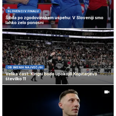
SLOVENCI V FINALU
Šibila po zgodovinskem uspehu: V Sloveniji smo
lahko zelo ponosni
OB IMENIH NAJVEČJIH
Velika čast: Kingsi bodo upokojili Kopitarjevo
številko 11