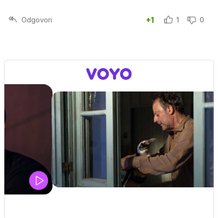
Odgovori
+1
1
0
UEFA SUPERPOKAL
V živo na VOYO: sreda ob 20.30