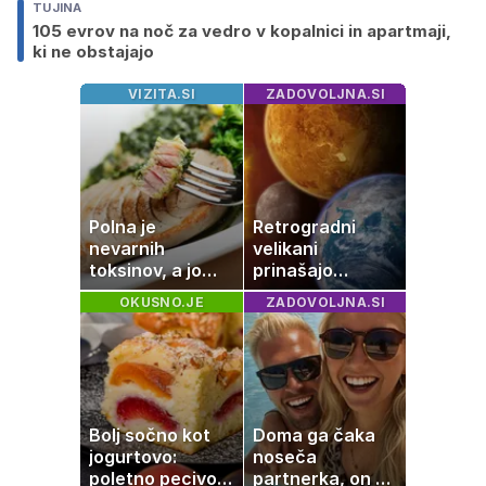
TUJINA
105 evrov na noč za vedro v kopalnici in apartmaji,
ki ne obstajajo
VIZITA.SI
ZADOVOLJNA.SI
Polna je
Retrogradni
nevarnih
velikani
toksinov, a jo
prinašajo
imamo vsi radi:
pomembne
OKUSNO.JE
ZADOVOLJNA.SI
to je najbolj
premike – kaj
nezdrava riba, ki
pomeni, da so
jo mnogi redno
Saturn, Neptun
uživajo
in Pluton hkrati
retrogradni?
Bolj sočno kot
Doma ga čaka
jogurtovo:
noseča
poletno pecivo,
partnerka, on pa