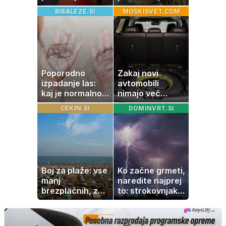
ki vedno uspe
dopustuje z
BIBALEZE.SI
MOSKISVET.COM
drugo
Poporodno
Zakaj novi
izpadanje las:
avtomobili
kaj je normalno
nimajo več
in kako si
rezervne gume?
CEKIN.SI
DOMINVRT.SI
pomagati
Boj za plaže: vse
Ko začne grmeti,
manj
naredite najprej
brezplačnih, za
to: strokovnjaki
ležalnik in
opozarjajo na
senčnik tudi več
pogosto napako
kot 40 evrov