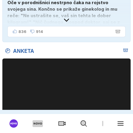
Oče v porodnišnici nestrpno čaka na rojstvo
svojega sina. Končno se prikaže ginekolog in mu
reče: "Ne ustrašite se, vaš sin tehta le dober
kilogram!" "Nič čudnega, gospod doktor, saj se z
ženo poznava šele tri mesece."
836
914
ANKETA