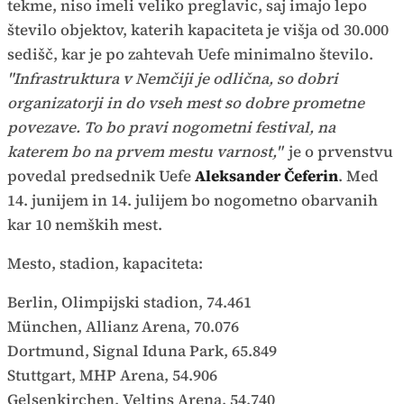
tekme, niso imeli veliko preglavic, saj imajo lepo
število objektov, katerih kapaciteta je višja od 30.000
sedišč, kar je po zahtevah Uefe minimalno število.
"Infrastruktura v Nemčiji je odlična, so dobri
organizatorji in do vseh mest so dobre prometne
povezave. To bo pravi nogometni festival, na
katerem bo na prvem mestu varnost,"
je o prvenstvu
povedal predsednik Uefe
Aleksander Čeferin
. Med
14. junijem in 14. julijem bo nogometno obarvanih
kar 10 nemških mest.
Mesto, stadion, kapaciteta:
Berlin, Olimpijski stadion, 74.461
München, Allianz Arena, 70.076
Dortmund, Signal Iduna Park, 65.849
Stuttgart, MHP Arena, 54.906
Gelsenkirchen, Veltins Arena, 54.740