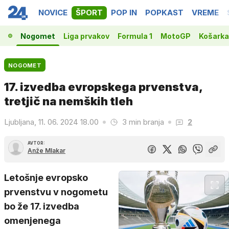
NOVICE
ŠPORT
POP IN
POPKAST
VREME
Nogomet
Liga prvakov
Formula 1
MotoGP
Košarka
NOGOMET
17. izvedba evropskega prvenstva,
tretjič na nemških tleh
Ljubljana, 11. 06. 2024 18.00
3 min branja
2
AVTOR:
Anže Mlakar
Letošnje evropsko
prvenstvu v nogometu
bo že 17. izvedba
omenjenega