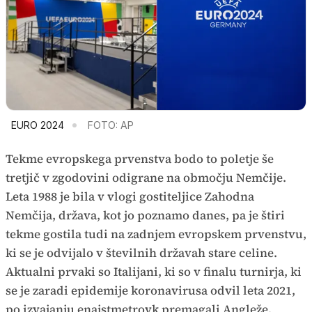
EURO 2024
FOTO: AP
Tekme evropskega prvenstva bodo to poletje še
tretjič v zgodovini odigrane na območju Nemčije.
Leta 1988 je bila v vlogi gostiteljice Zahodna
Nemčija, država, kot jo poznamo danes, pa je štiri
tekme gostila tudi na zadnjem evropskem prvenstvu,
ki se je odvijalo v številnih državah stare celine.
Aktualni prvaki so Italijani, ki so v finalu turnirja, ki
se je zaradi epidemije koronavirusa odvil leta 2021,
po izvajanju enajstmetrovk premagali Angleže.