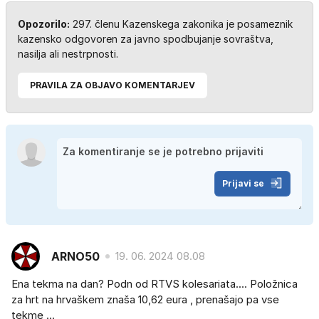
Opozorilo:
297. členu Kazenskega zakonika je posameznik
kazensko odgovoren za javno spodbujanje sovraštva,
nasilja ali nestrpnosti.
PRAVILA ZA OBJAVO KOMENTARJEV
Prijavi se
ARNO50
19. 06. 2024 08.08
Ena tekma na dan? Podn od RTVS kolesariata.... Položnica
za hrt na hrvaškem znaša 10,62 eura , prenašajo pa vse
tekme ...