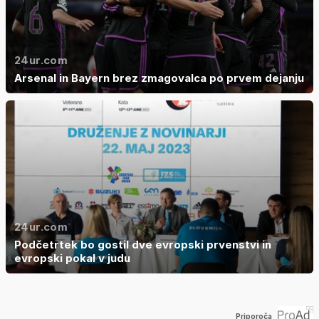
24ur.com
Arsenal in Bayern brez zmagovalca po prvem dejanju
24ur.com
Podčetrtek bo gostil dve evropski prvenstvi in
evropski pokal v judu
Priporoča