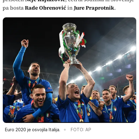
pa bosta
Rade Obrenović
in
Jure Praprotnik
.
Euro 2020 je osvojila Italija.
FOTO: AP