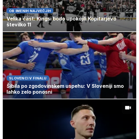
OB IMENIH NAJVEČJIH
Velika čast: Kingsi bodo upokojili Kopitarjevo
številko 11
SLOVENCI V FINALU
Šibila po zgodovinskem uspehu: V Sloveniji smo
lahko zelo ponosni