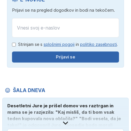
Prijavi se na pregled dogodkov in bodi na tekočem.
Strinjam se s
splošnimi pogoji
in
politiko zasebnosti
.
Prijavi se
ŠALA DNEVA
Desetletni Jure je prišel domov ves raztrgan in
mama se je razjezila: "Kaj misliš, da ti bom vsak
teden kupovala nova oblačila?" "Bodi vesela, da je
tako!" je odgovoril Jure. "Sosedje bodo morali