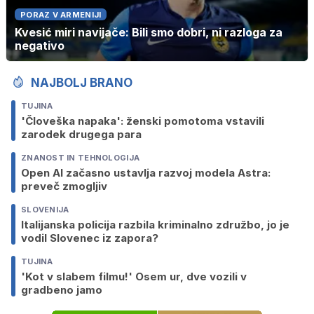
PORAZ V ARMENIJI
Kvesić miri navijače: Bili smo dobri, ni razloga za
negativo
NAJBOLJ BRANO
TUJINA
'Človeška napaka': ženski pomotoma vstavili
zarodek drugega para
ZNANOST IN TEHNOLOGIJA
Open AI začasno ustavlja razvoj modela Astra:
preveč zmogljiv
SLOVENIJA
Italijanska policija razbila kriminalno združbo, jo je
vodil Slovenec iz zapora?
TUJINA
'Kot v slabem filmu!' Osem ur, dve vozili v
gradbeno jamo