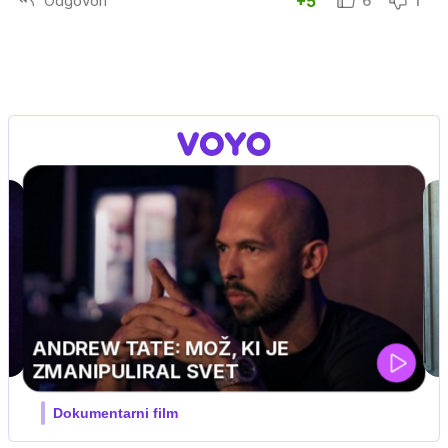
Odgovori
+5
6
1
J PRIJATELJ PINGVIN
Film meseca / družinski, pustolovski