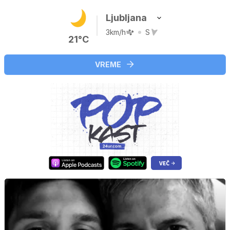
Ljubljana
3km/h
S
21°C
VREME