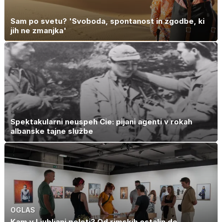
Sam po svetu? 'Svoboda, spontanost in zgodbe, ki
jih ne zmanjka'
Spektakularni neuspeh Cie: pijani agenti v rokah
albanske tajne službe
OGLAS
Kam v Ljubljani poleti? Od rimskih ostalin do