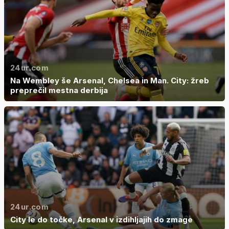
24ur.com
Na Wembley še Arsenal, Chelsea in Man. City: žreb
preprečil mestna derbija
24ur.com
City le do točke, Arsenal v izdihljajih do zmage