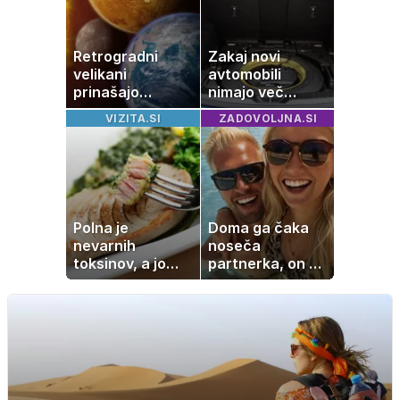
Retrogradni
Zakaj novi
velikani
avtomobili
prinašajo
nimajo več
pomembne
rezervne gume?
VIZITA.SI
ZADOVOLJNA.SI
premike – kaj
pomeni, da so
Saturn, Neptun
in Pluton hkrati
retrogradni?
Polna je
Doma ga čaka
nevarnih
noseča
toksinov, a jo
partnerka, on pa
imamo vsi radi:
dopustuje z
to je najbolj
drugo
nezdrava riba, ki
jo mnogi redno
uživajo