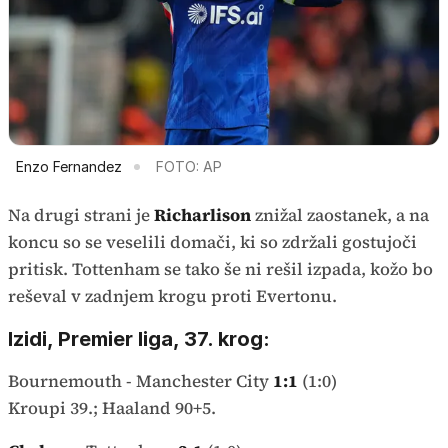
Enzo Fernandez
FOTO: AP
Na drugi strani je
Richarlison
znižal zaostanek, a na
koncu so se veselili domači, ki so zdržali gostujoči
pritisk. Tottenham se tako še ni rešil izpada, kožo bo
reševal v zadnjem krogu proti Evertonu.
Izidi, Premier liga, 37. krog:
Bournemouth - Manchester City
1:1
(1:0)
Kroupi 39.; Haaland 90+5.