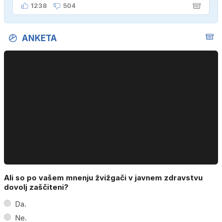
kupiti novega sina, tako sem ga prebutal!"
1238
504
ANKETA
Ali so po vašem mnenju žvižgači v javnem zdravstvu
dovolj zaščiteni?
Da.
Ne.