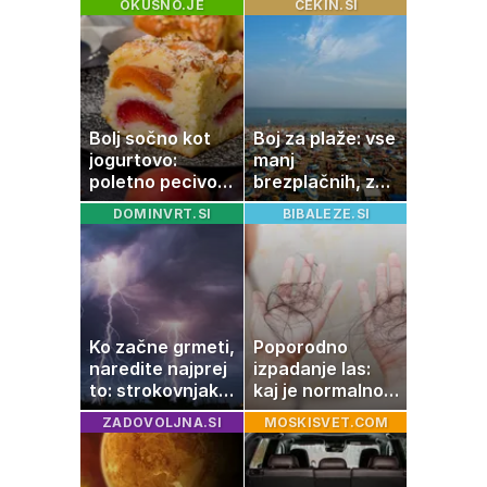
OKUSNO.JE
CEKIN.SI
Bolj sočno kot
Boj za plaže: vse
jogurtovo:
manj
poletno pecivo,
brezplačnih, za
ki vedno uspe
ležalnik in
DOMINVRT.SI
BIBALEZE.SI
senčnik tudi več
kot 40 evrov
Ko začne grmeti,
Poporodno
naredite najprej
izpadanje las:
to: strokovnjaki
kaj je normalno
opozarjajo na
in kako si
ZADOVOLJNA.SI
MOSKISVET.COM
pogosto napako
pomagati