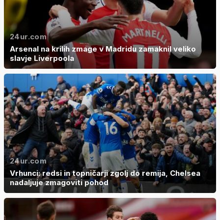
24ur.com
Arsenal na krilih zmage v Madridu zamaknil veliko
slavje Liverpoola
24ur.com
Vrhunci: redsi in topničarji zgolj do remija, Chelsea
nadaljuje zmagoviti pohod