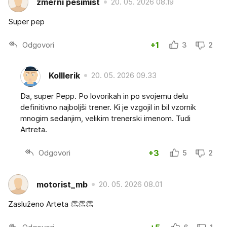
zmerni pesimist
20. 05. 2026 08.19
Super pep
Odgovori
+1
3
2
Kolllerik
20. 05. 2026 09.33
Da, super Pepp. Po lovorikah in po svojemu delu
definitivno najboljši trener. Ki je vzgojil in bil vzornik
mnogim sedanjim, velikim trenerski imenom. Tudi
Artreta.
Odgovori
+3
5
2
motorist_mb
20. 05. 2026 08.01
Zasluženo Arteta 👏👏👏