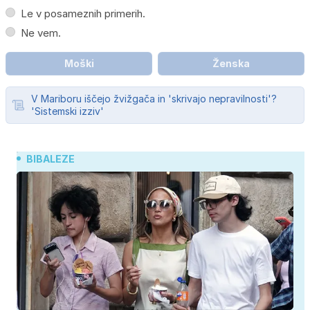
Le v posameznih primerih.
Ne vem.
Moški
Ženska
V Mariboru iščejo žvižgača in 'skrivajo nepravilnosti'?
'Sistemski izziv'
BIBALEZE