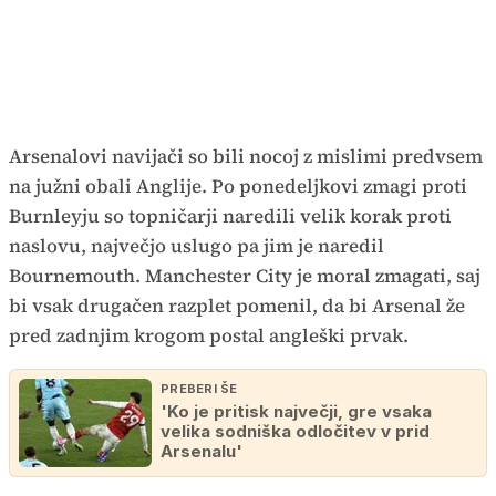
Arsenalovi navijači so bili nocoj z mislimi predvsem
na južni obali Anglije. Po ponedeljkovi zmagi proti
Burnleyju so topničarji naredili velik korak proti
naslovu, največjo uslugo pa jim je naredil
Bournemouth. Manchester City je moral zmagati, saj
bi vsak drugačen razplet pomenil, da bi Arsenal že
pred zadnjim krogom postal angleški prvak.
PREBERI ŠE
'Ko je pritisk največji, gre vsaka
velika sodniška odločitev v prid
Arsenalu'