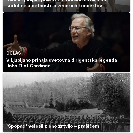
sodobne umetnosti in večernih koncertov
OGLAS
V Ljubljano prihaja svetovna dirigentska legenda
John Eliot Gardiner
'Spopad' velesil z eno žrtvijo – prašičem