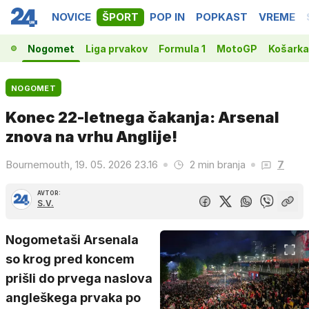
NOVICE
ŠPORT
POP IN
POPKAST
VREME
Nogomet
Liga prvakov
Formula 1
MotoGP
Košarka
NOGOMET
Konec 22-letnega čakanja: Arsenal
znova na vrhu Anglije!
Bournemouth, 19. 05. 2026 23.16
2 min branja
7
AVTOR:
S.V.
Nogometaši Arsenala
so krog pred koncem
prišli do prvega naslova
angleškega prvaka po