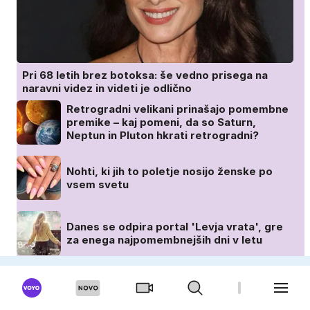
Pri 68 letih brez botoksa: še vedno prisega na
naravni videz in videti je odlično
Retrogradni velikani prinašajo pomembne
premike – kaj pomeni, da so Saturn,
Neptun in Pluton hkrati retrogradni?
Nohti, ki jih to poletje nosijo ženske po
vsem svetu
Danes se odpira portal 'Levja vrata', gre
za enega najpomembnejših dni v letu
VIZITA