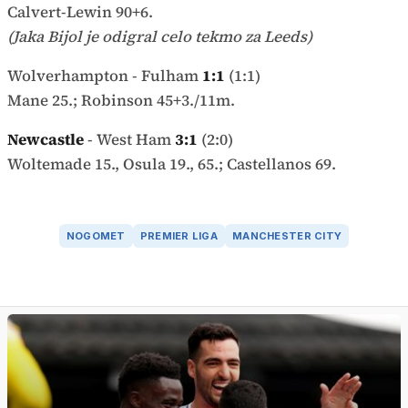
Calvert-Lewin 90+6.
(Jaka Bijol je odigral celo tekmo za Leeds)
Wolverhampton - Fulham
1:1
(1:1)
Mane 25.; Robinson 45+3./11m.
Newcastle
- West Ham
3:1
(2:0)
Woltemade 15., Osula 19., 65.; Castellanos 69.
NOGOMET
PREMIER LIGA
MANCHESTER CITY