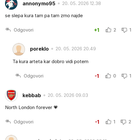
annonymo95
20. 05. 2026 12.38
se slepa kura tam pa tam zrno najde
Odgovori
+1
2
1
poreklo
20. 05. 2026 20.49
Ta kura arteta kar dobro vidi potem
Odgovori
-1
0
1
kebbab
20. 05. 2026 09.03
North London forever 💗
Odgovori
-1
1
2