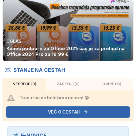
OGLAS
Konec podpore za Office 2021: čas je za prehod na
Office 2024 Pro za 19,99 €
STANJE NA CESTAH
NESREČE
(0)
ZASTOJI
(0)
OVIRE
(15)
Trenutno ne beležimo nesreč 😎
VEČ O CESTAH
E-NOVICE