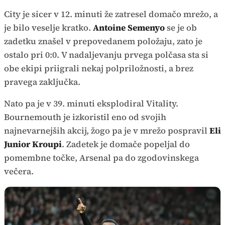
City je sicer v 12. minuti že zatresel domačo mrežo, a
je bilo veselje kratko.
Antoine Semenyo
se je ob
zadetku znašel v prepovedanem položaju, zato je
ostalo pri 0:0. V nadaljevanju prvega polčasa sta si
obe ekipi priigrali nekaj polpriložnosti, a brez
pravega zaključka.
Nato pa je v 39. minuti eksplodiral Vitality.
Bournemouth je izkoristil eno od svojih
najnevarnejših akcij, žogo pa je v mrežo pospravil
Eli
Junior Kroupi
. Zadetek je domače popeljal do
pomembne točke, Arsenal pa do zgodovinskega
večera.