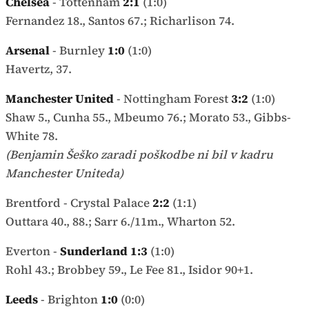
Chelsea
- Tottenham
2:1
(1:0)
Fernandez 18., Santos 67.; Richarlison 74.
Arsenal
- Burnley
1:0
(1:0)
Havertz, 37.
Manchester United
- Nottingham Forest
3:2
(1:0)
Shaw 5., Cunha 55., Mbeumo 76.; Morato 53., Gibbs-
White 78.
(Benjamin Šeško zaradi poškodbe ni bil v kadru
Manchester Uniteda)
Brentford - Crystal Palace
2:2
(1:1)
Outtara 40., 88.; Sarr 6./11m., Wharton 52.
Everton -
Sunderland 1:3
(1:0)
Rohl 43.; Brobbey 59., Le Fee 81., Isidor 90+1.
Leeds
- Brighton
1:0
(0:0)