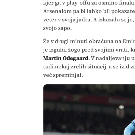
kjer ga v play-offu za osmino final
Arsenalom pa bi lahko bil pokazatel
veter v svoja jadra. A izkazalo se j
svojo sapo.
Že v drugi minuti obračuna na Emira
je izgubil žogo pred svojimi vrati, k
Martin Odegaard
. V nadaljevanju p
tudi nekaj zrelih situacij, a se izi
več spreminjal.