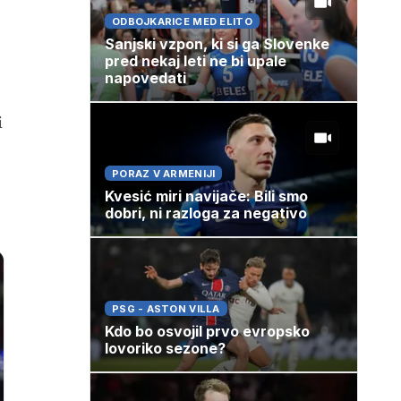
ODBOJKARICE MED ELITO
Sanjski vzpon, ki si ga Slovenke
pred nekaj leti ne bi upale
napovedati
i
PORAZ V ARMENIJI
Kvesić miri navijače: Bili smo
dobri, ni razloga za negativo
PSG - ASTON VILLA
Kdo bo osvojil prvo evropsko
lovoriko sezone?