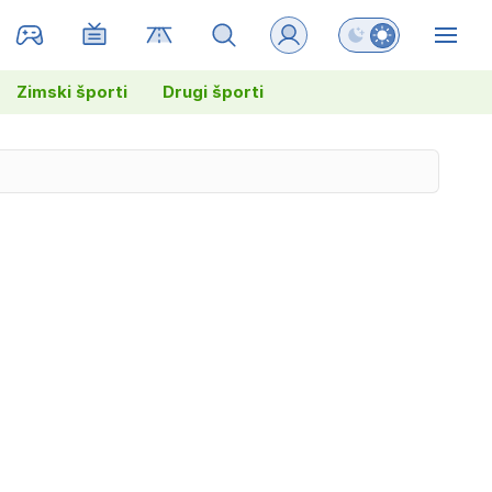
Preklopi barvni na
ZIN
Zimski športi
Drugi športi