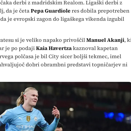
a čaka derbi z madridskim Realom. Ligaški derbi z
j, da je četa
Pepa Guardiole
res dobila prepotreben
e, da je evropski zagon do ligaškega vikenda izgubil
tesu si je veliko napako privoščil
Manuel Akanji
, k
ar je po podaji
Kaia Havertza
kaznoval kapetan
rvega polčasa je bil City sicer boljši tekmec, imel
d zahvaljujoč dobri obrambni predstavi topničarjev ni