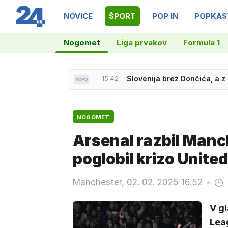
NOVICE
ŠPORT
POP IN
POPKAS
Nogomet
Liga prvakov
Formula 1
15.42
Slovenija brez Dončića, a z
NOGOMET
Arsenal razbil Manc
poglobil krizo Unite
Manchester, 02. 02. 2025 16.52
V g
Lea