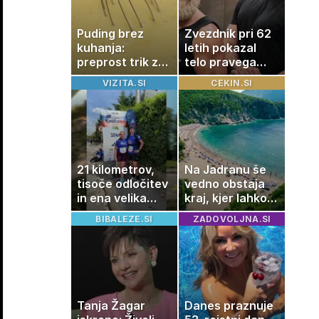
Puding brez
Zvezdnik pri 62
kuhanja:
letih pokazal
preprost trik za
telo pravega
pripravo v le
gladiatorja
VIZITA.SI
CEKIN.SI
nekaj minutah
21 kilometrov,
Na Jadranu še
tisoče odločitev
vedno obstaja
in ena velika
kraj, kjer lahko
želja: živeti na
dopustujete
BIBALEZE.SI
ZADOVOLJNA.SI
polno s
poceni:
sladkorno
nastanitev že od
boleznijo
10 evrov, kosilo
za pet evrov
Tanja Žagar
Danes praznuje