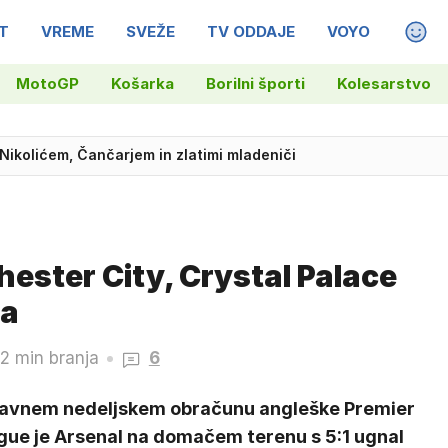
T
VREME
SVEŽE
TV ODDAJE
VOYO
MAGA
MotoGP
Košarka
Borilni športi
Kolesarstvo
 Nikolićem, Čančarjem in zlatimi mladeniči
hester City, Crystal Palace
da
2 min branja
6
lavnem nedeljskem obračunu angleške Premier
gue je Arsenal na domačem terenu s 5:1 ugnal