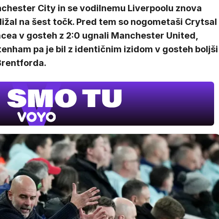
chester City in se vodilnemu Liverpoolu znova
ližal na šest točk. Pred tem so nogometaši Crytsal
acea v gosteh z 2:0 ugnali Manchester United,
enham pa je bil z identičnim izidom v gosteh boljši
Brentforda.