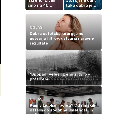
iskreno: Živeli
53. rojstni dan,
smo na 40
tako dobro je
kvadratih, a
videti znana
imela sem vse,
Slovenka
kar otrok
potrebuje
OGLAS
Dobra estetska kirurgija ne
ustvarja filtrov, ustvarja naravne
rezultate
'Spopad' velesil z eno žrtvijo –
prašičem
OGLAS
Kam v Ljubljani poleti? Od rimskih
ostalin do sodobne umetnosti in