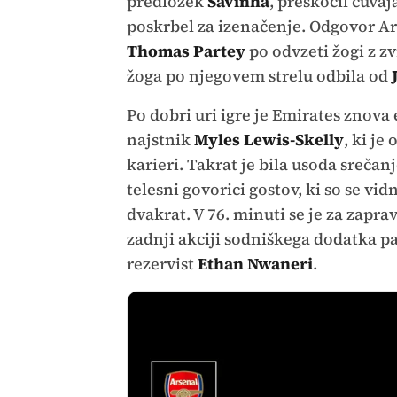
predložek
Savinha
, preskočil čuvaj
poskrbel za izenačenje. Odgovor Ar
Thomas Partey
po odvzeti žogi z 
žoga po njegovem strelu odbila od
Po dobri uri igre je Emirates znova 
najstnik
Myles Lewis-Skelly
, ki je
karieri. Takrat je bila usoda srečan
telesni govorici gostov, ki so se vidn
dvakrat. V 76. minuti se je za zapr
zadnji akciji sodniškega dodatka p
rezervist
Ethan Nwaneri
.