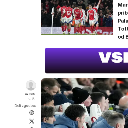
Man
prib
Pal
Tott
od 
AVTOR:
J.B.
Deli zgodbo: