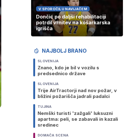
V SPOROČILU NAVIJAČEM
Dončić po daljši rehabilitaciji
potrdil vrnitev na košarkarska
igrišča
NAJBOLJ BRANO
SLOVENIJA
Znano, kdo je bil v vozilu s
predsednico države
SLOVENIJA
Trije AirTractorji nad nov požar, v
bližini požarišča jadrali padalci
TUJINA
Nemški turisti 'zažgali' luksuzni
apartma: peli, se zabavali in kazali
sredinec
DOMAČA SCENA