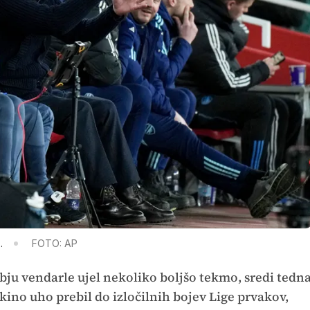
.
FOTO: AP
ju vendarle ujel nekoliko boljšo tekmo, sredi tedn
nkino uho prebil do izločilnih bojev Lige prvakov,