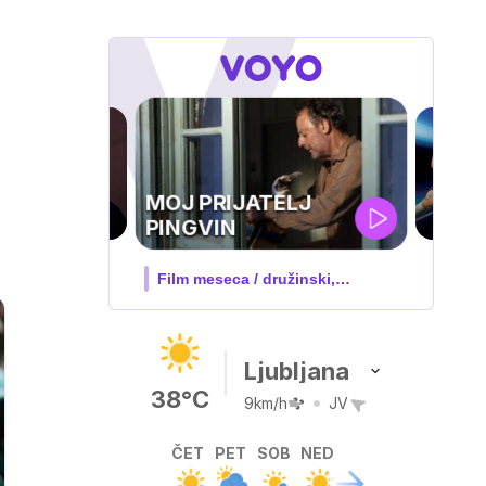
UEFA
SUPERPOKAL
V živo na VOYO: sreda ob 20.30
Ljubljana
38°C
9km/h
JV
ČET
PET
SOB
NED