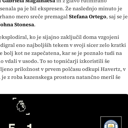
a
Gabriela Magalhaesa
in z glavo rutinirano
senala pa je bil ekspresen. Že naslednjo minuto je
zvrhano mero sreče premagal
Stefana Ortego
, saj se je
Johna Stonesa
.
eksplodiral, ko je sijajno zaključil doma vzgojeni
 odigral eno najboljših tekem v svoji sicer zelo kratki
je bolj kot ne zapečatena, kar se je poznalo tudi na
o vdali v usodo. To so topničarji izkoristili še
avljeno priložnost v prvem polčasu odkupi Havertz, v
a je z roba kazenskega prostora natančno meril še