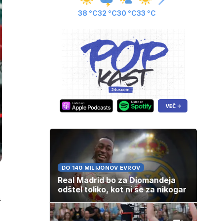
38 °C
32 °C
30 °C
33 °C
DO 140 MILIJONOV EVROV
Real Madrid bo za Diomandeja
odštel toliko, kot ni še za nikogar
a