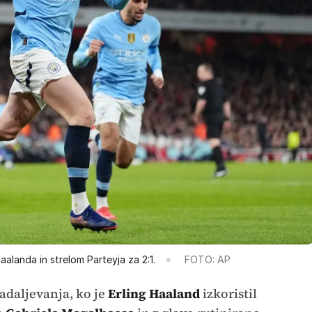
alanda in strelom Parteyja za 2:1.
FOTO: AP
nadaljevanja, ko je
Erling Haaland
izkoristil