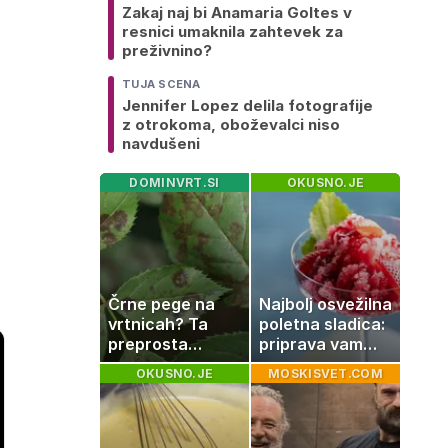
Zakaj naj bi Anamaria Goltes v
resnici umaknila zahtevek za
preživnino?
TUJA SCENA
Jennifer Lopez delila fotografije
z otrokoma, oboževalci niso
navdušeni
DOMINVRT.SI
OKUSNO.JE
Črne pege na
Najbolj osvežilna
vrtnicah? Ta
poletna sladica:
preprosta
priprava vam
sestavina
vzame le 10
OKUSNO.JE
MOSKISVET.COM
pomaga
minut
preprečiti
težavo