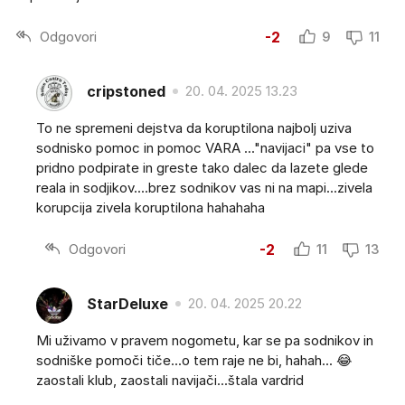
Odgovori
-2
9
11
cripstoned
20. 04. 2025 13.23
To ne spremeni dejstva da koruptilona najbolj uziva
sodnisko pomoc in pomoc VARA ..."navijaci" pa vse to
pridno podpirate in greste tako dalec da lazete glede
reala in sodjikov....brez sodnikov vas ni na mapi...zivela
korupcija zivela koruptilona hahahaha
Odgovori
-2
11
13
StarDeluxe
20. 04. 2025 20.22
Mi uživamo v pravem nogometu, kar se pa sodnikov in
sodniške pomoči tiče...o tem raje ne bi, hahah... 😂
zaostali klub, zaostali navijači...štala vardrid