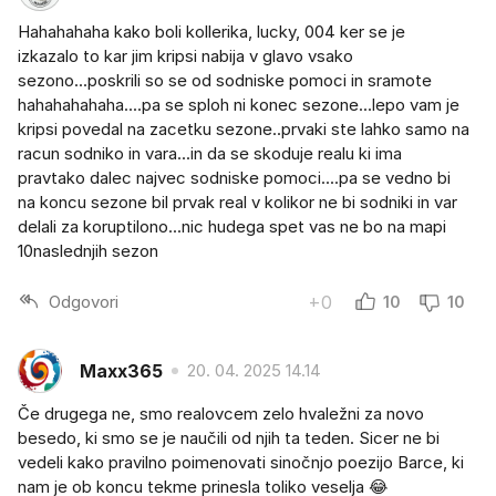
Hahahahaha kako boli kollerika, lucky, 004 ker se je
izkazalo to kar jim kripsi nabija v glavo vsako
sezono...poskrili so se od sodniske pomoci in sramote
hahahahahaha....pa se sploh ni konec sezone...lepo vam je
kripsi povedal na zacetku sezone..prvaki ste lahko samo na
racun sodniko in vara...in da se skoduje realu ki ima
pravtako dalec najvec sodniske pomoci....pa se vedno bi
na koncu sezone bil prvak real v kolikor ne bi sodniki in var
delali za koruptilono...nic hudega spet vas ne bo na mapi
10naslednjih sezon
Odgovori
+0
10
10
Maxx365
20. 04. 2025 14.14
Če drugega ne, smo realovcem zelo hvaležni za novo
besedo, ki smo se je naučili od njih ta teden. Sicer ne bi
vedeli kako pravilno poimenovati sinočnjo poezijo Barce, ki
nam je ob koncu tekme prinesla toliko veselja 😂