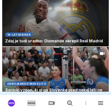
19-LETNI BISER
Zdaj je tudi uradno: Diomande okrepil Real Madrid
ODBOJKARICE MED ELITO
Sanjski vzpon, ki si ga Slovenke pred nekaj leti ne
bi upale napovedati