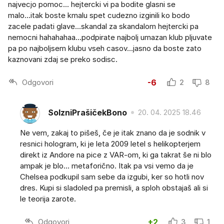
najvecjo pomoc... hejtercki vi pa bodite glasni se
malo...itak boste kmalu spet cudezno izginili ko bodo
zacele padati glave...skandal za skandalom hejtercki pa
nemocni hahahahaa...podpirate najbolj umazan klub pljuvate
pa po najboljsem klubu vseh casov...jasno da boste zato
kaznovani zdaj se preko sodisc.
Odgovori
-6
2
8
SolzniPrašičekBono
20. 04. 2025 18.46
Ne vem, zakaj to pišeš, če je itak znano da je sodnik v
resnici hologram, ki je leta 2009 letel s helikopterjem
direkt iz Andore na pice z VAR-om, ki ga takrat še ni blo
ampak je blo… metaforično. Itak pa vsi vemo da je
Chelsea podkupil sam sebe da izgubi, ker so hotli nov
dres. Kupi si sladoled pa premisli, a sploh obstajaš ali si
le teorija zarote.
Odgovori
+2
3
1