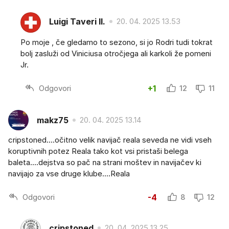
Luigi Taveri II.
20. 04. 2025 13.53
Po moje , če gledamo to sezono, si jo Rodri tudi tokrat
bolj zasluži od Viniciusa otročjega ali karkoli že pomeni
Jr.
Odgovori
+1
12
11
makz75
20. 04. 2025 13.14
cripstoned....očitno velik navijač reala seveda ne vidi vseh
koruptivnih potez Reala tako kot vsi pristaši belega
baleta....dejstva so pač na strani moštev in navijačev ki
navijajo za vse druge klube....Reala
Odgovori
-4
8
12
cripstoned
20. 04. 2025 13.25