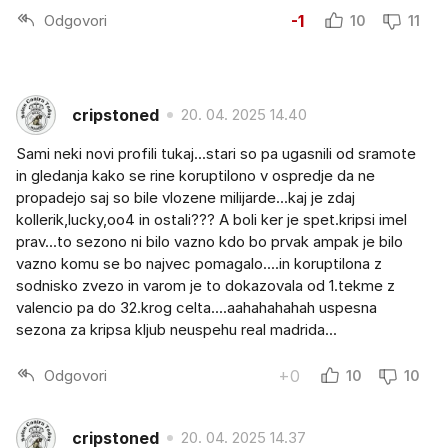
Odgovori
-1
10
11
cripstoned
20. 04. 2025 14.40
Sami neki novi profili tukaj...stari so pa ugasnili od sramote
in gledanja kako se rine koruptilono v ospredje da ne
propadejo saj so bile vlozene milijarde...kaj je zdaj
kollerik,lucky,oo4 in ostali??? A boli ker je spet.kripsi imel
prav...to sezono ni bilo vazno kdo bo prvak ampak je bilo
vazno komu se bo najvec pomagalo....in koruptilona z
sodnisko zvezo in varom je to dokazovala od 1.tekme z
valencio pa do 32.krog celta....aahahahahah uspesna
sezona za kripsa kljub neuspehu real madrida...
Odgovori
+0
10
10
cripstoned
20. 04. 2025 14.37