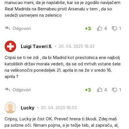
manucao meni, da je najslabše, kar se je zgodilo navijačem
Real Madrida na Bernabeu proti Arsenalu v tem , da so
sedeži usmerjeni na zelenico
Odgovori
+3
4
1
Luigi Taveri II.
20. 04. 2025 18.42
Cripsi se ti ne zdi , da bi Madrid kot prestolnica ene najbolj
katoliških držav morala vedeti, da se od mrtvih vstane šele
na velikonočni ponedeljek 21. aprila in ne že v sredo 16.
aprila ?
Odgovori
+3
4
1
Lucky
20. 04. 2025 18.03
Cripsy, Lucky je čist OK. Preveč hrena ti škodi. Zdej maš
pa solzne oči. Nimam pojma, a je težje teb, al zapiraču, al,