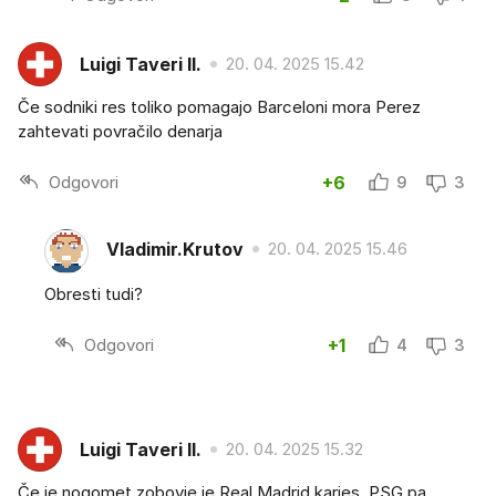
Luigi Taveri II.
20. 04. 2025 15.42
Če sodniki res toliko pomagajo Barceloni mora Perez
zahtevati povračilo denarja
Odgovori
+6
9
3
Vladimir.Krutov
20. 04. 2025 15.46
Obresti tudi?
Odgovori
+1
4
3
Luigi Taveri II.
20. 04. 2025 15.32
Če je nogomet zobovje je Real Madrid karies, PSG pa