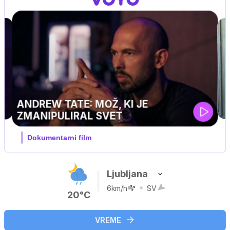
MOJ PRIJATELJ PINGVIN
Film meseca / družinski, pustolovski
Ljubljana
6km/h
SV
20°C
VREME