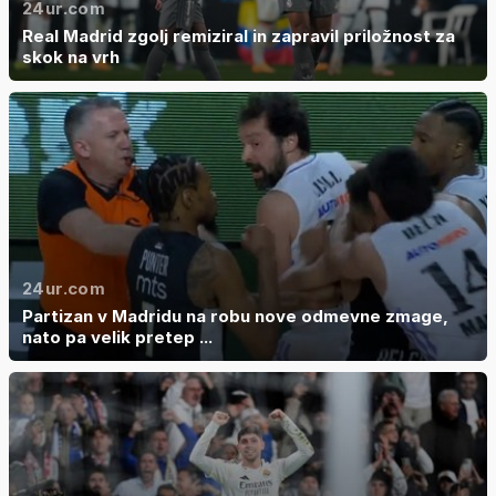
24ur.com
Real Madrid zgolj remiziral in zapravil priložnost za
skok na vrh
24ur.com
Partizan v Madridu na robu nove odmevne zmage,
nato pa velik pretep ...