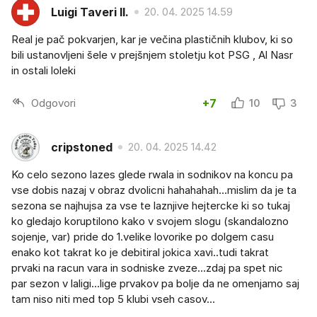
Luigi Taveri II.
20. 04. 2025 14.59
Real je pač pokvarjen, kar je večina plastičnih klubov, ki so
bili ustanovljeni šele v prejšnjem stoletju kot PSG , Al Nasr
in ostali loleki
Odgovori
+7
10
3
cripstoned
20. 04. 2025 14.42
Ko celo sezono lazes glede rwala in sodnikov na koncu pa
vse dobis nazaj v obraz dvolicni hahahahah...mislim da je ta
sezona se najhujsa za vse te laznjive hejtercke ki so tukaj
ko gledajo koruptilono kako v svojem slogu (skandalozno
sojenje, var) pride do 1.velike lovorike po dolgem casu
enako kot takrat ko je debitiral jokica xavi..tudi takrat
prvaki na racun vara in sodniske zveze...zdaj pa spet nic
par sezon v laligi...lige prvakov pa bolje da ne omenjamo saj
tam niso niti med top 5 klubi vseh casov...