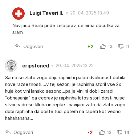
Luigi Taveri II.
20. 04. 2025 13.49
Navijaču Reala pride zelo prav, če nima občutka za
sram
Odgovori
+2
13
11
cripstoned
20. 04. 2025 13.22
Samo se zlato zogo dajo raphinhi pa bo dvolicnost dobila
nove razseznosti....v tej sezoni je raphinha storil vse 2x
huje kot vini lansko sezono...pa je vini ni dobil zaradi
"obnasanja" pa ceprav je raphinha letos storil dosti hujse
stvari v dresu klluba in repke...navijam zato da zlato zogo
dobi raphinha da boste tudi potem na tapeti kot vedno
hahahahaha...
Odgovori
-2
12
14