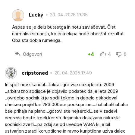
Lucky
20. 04. 2025 19.35
Aspas se je delu butastga in hotu zavlačevat. Čist
normalna situacija, ko ena ekipa hoče obdržat rezultat.
Oba sta dobla rumenga.
Odgovori
+4
4
0
cripstoned
20. 04. 2025 17.49
In spet nov skandal...tokrat gre vse nazaj k letu 2009
..arbitrazno sodisce je objavilo podatek da je leta 2009
..ovreebo sodnik ki je sodil tekmo in debelo oskodoval
chelsea prejel kar 283.000eur podkupnine....hahahahhahaha
bse prihaja na plano...gotovi ste hejtercki...se v zadevi
negreira boste trpeli ker so dejansko dokazana nakazila
sodniski zvezi...pa zdaj se od uvedbe VARA ki je bil
ustvarjen zaradi koruptilone in ravno kuriptilona uziva dalec