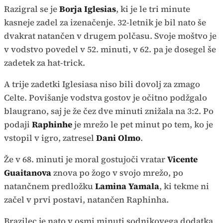
Razigral se je
Borja Iglesias
, ki je le tri minute
kasneje zadel za izenačenje. 32-letnik je bil nato še
dvakrat natančen v drugem polčasu. Svoje moštvo je
v vodstvo povedel v 52. minuti, v 62. pa je dosegel še
zadetek za hat-trick.
A trije zadetki Iglesiasa niso bili dovolj za zmago
Celte. Povišanje vodstva gostov je očitno podžgalo
blaugrano, saj je že čez dve minuti znižala na 3:2. Po
podaji
Raphinhe
je mrežo le pet minut po tem, ko je
vstopil v igro, zatresel
Dani Olmo
.
Že v 68. minuti je moral gostujoči vratar
Vicente
Guaitanova
znova po žogo v svojo mrežo, po
natančnem predložku
Lamina Yamala
, ki tekme ni
začel v prvi postavi, natančen Raphinha.
Brazilec je nato v osmi minuti sodnikovega dodatka