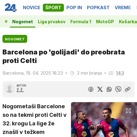
NOVICE
ŠPORT
POP IN
POPKAST
VREME
Nogomet
Liga prvakov
Formula 1
MotoGP
Košarka
NOGOMET
Barcelona po 'golijadi' do preobrata
proti Celti
Barcelona, 19. 04. 2025 18.23
2 min branja
143
AVTOR:
Ž.Ž.
Nogometaši Barcelone
so na tekmi proti Celti v
32. krogu La lige že
znašli v težkem