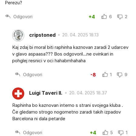
Perezu?
Odgovori
+4
6
2
cripstoned
20. 04. 2025 18.13
Kaj zdaj bi moral biti raphinha kaznovan zaradi 2 udarcev
v glavo aspaasa??? Bos odgovoril...ne ovinkari in
pohglej resnici v oci hahabmhahaha
Odgovori
-8
1
9
Luigi Taveri II.
20. 04. 2025 18.37
Raphinha bo kaznovan interno s strani svojega kluba .
Če gledamo strogo nogometno zaradi takih izpadov
Barcelona ni dala petarde
Odgovori
+4
5
1