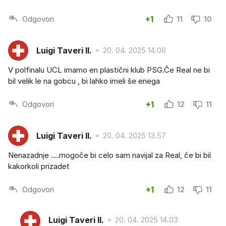
Odgovori
+1
11
10
Luigi Taveri II.
20. 04. 2025 14.06
V polfinalu UCL imamo en plastični klub PSG.Če Real ne bi
bil velik le na gobcu , bi lahko imeli še enega
Odgovori
+1
12
11
Luigi Taveri II.
20. 04. 2025 13.57
Nenazadnje ....mogoče bi celo sam navijal za Real, če bi bil
kakorkoli prizadet
Odgovori
+1
12
11
Luigi Taveri II.
20. 04. 2025 14.03