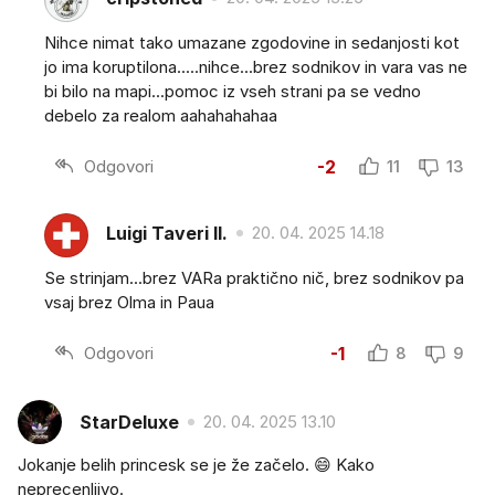
Nihce nimat tako umazane zgodovine in sedanjosti kot
jo ima koruptilona.....nihce...brez sodnikov in vara vas ne
bi bilo na mapi...pomoc iz vseh strani pa se vedno
debelo za realom aahahahahaa
Odgovori
-2
11
13
Luigi Taveri II.
20. 04. 2025 14.18
Se strinjam...brez VARa praktično nič, brez sodnikov pa
vsaj brez Olma in Paua
Odgovori
-1
8
9
StarDeluxe
20. 04. 2025 13.10
Jokanje belih princesk se je že začelo. 😄 Kako
neprecenljivo.