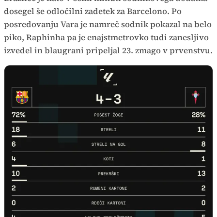
dosegel še odločilni zadetek za Barcelono. Po
posredovanju Vara je namreč sodnik pokazal na belo
piko, Raphinha pa je enajstmetrovko tudi zanesljivo
izvedel in blaugrani pripeljal 23. zmago v prvenstvu.