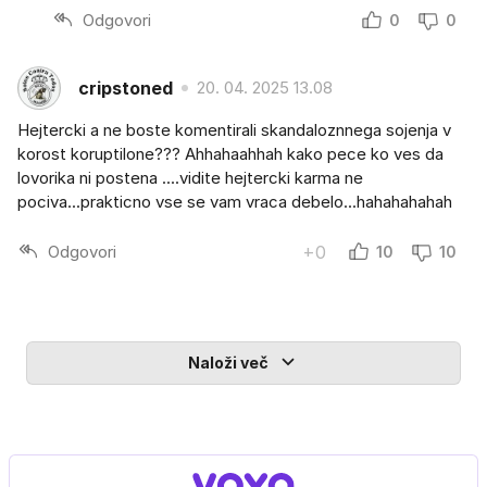
Odgovori
0
0
cripstoned
20. 04. 2025 13.08
Hejtercki a ne boste komentirali skandaloznnega sojenja v
korost koruptilone??? Ahhahaahhah kako pece ko ves da
lovorika ni postena ....vidite hejtercki karma ne
pociva...prakticno vse se vam vraca debelo...hahahahahah
Odgovori
+0
10
10
Naloži več