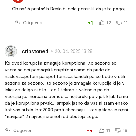
Ob naših pristaših Reala bi celo pomislil, da je to pogoj
Odgovori
+1
12
11
cripstoned
20. 04. 2025 13.28
Ko cveti korupcija zmaguje koruptilona...to sezono so
vsem na oci pomagali koruptiloni samo da pride do
naslova...potem pa spet tema...skandali pa se bodo vrstili
sezono za sezono...to sezono je zmagala korupcija ki je v
laligi ze dolgo ni bilo....od 1.tekme z valencio pa do
vcerajsnje...nerealna pomoc ....hejtercki pa v jok kljub temu
da je koruptilona prvak....ampak jasno da vas ni sram enako
kot vas ni bilo leta2009 proti chealsaju....koruptilona in njeni
"navijaci" 2 najvecji sramoti od obstoja žoge...
Odgovori
-5
11
16