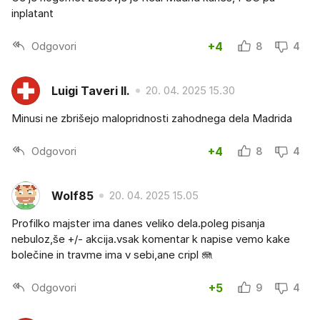
inplatant
Odgovori
+4
8
4
Luigi Taveri II.
20. 04. 2025 15.30
Minusi ne zbrišejo malopridnosti zahodnega dela Madrida
Odgovori
+4
8
4
Wolf85
20. 04. 2025 15.05
Profilko majster ima danes veliko dela.poleg pisanja
nebuloz,še +/- akcija.vsak komentar k napise vemo kake
bolečine in travme ima v sebi,ane cripl 🪼
Odgovori
+5
9
4