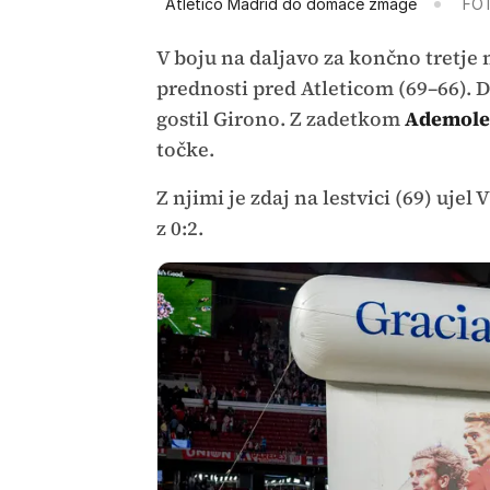
Atletico Madrid do domače zmage
FOT
V boju na daljavo za končno tretje 
prednosti pred Atleticom (69–66). Da
gostil Girono. Z zadetkom
Ademol
točke.
Z njimi je zdaj na lestvici (69) ujel 
z 0:2.