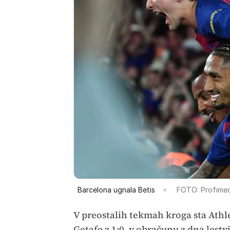
Barcelona ugnala Betis
FOTO: Profimed
V preostalih tekmah kroga sta Athlet
Getafe z 1:0, v obračunu z dna lest