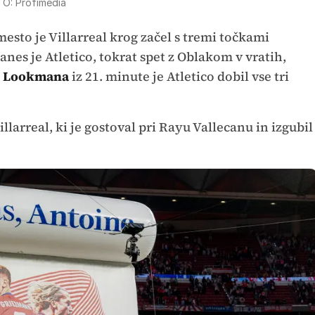
O: Profimedia
mesto je Villarreal krog začel s tremi točkami
nes je Atletico, tokrat spet z Oblakom v vratih,
e Lookmana
iz 21. minute je Atletico dobil vse tri
Villarreal, ki je gostoval pri Rayu Vallecanu in izgubil