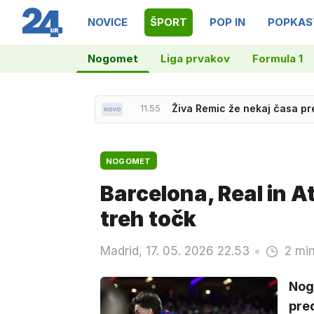
NOVICE
ŠPORT
POP IN
POPKAS
Nogomet
Liga prvakov
Formula 1
11.55
Živa Remic že nekaj časa p
NOGOMET
Barcelona, Real in A
treh točk
Madrid, 17. 05. 2026 22.53
2 min
Nogo
pred