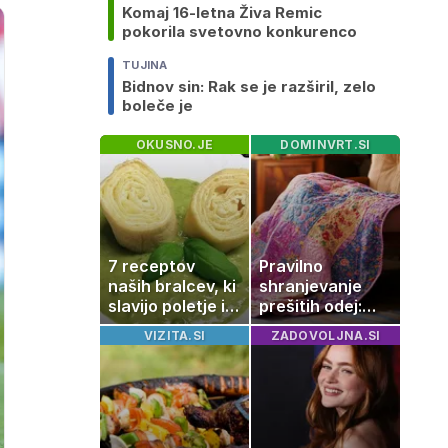
Komaj 16-letna Živa Remic
pokorila svetovno konkurenco
TUJINA
Bidnov sin: Rak se je razširil, zelo
boleče je
OKUSNO.JE
DOMINVRT.SI
7 receptov
Pravilno
naših bralcev, ki
shranjevanje
slavijo poletje in
prešitih odej:
tradicijo
Kako ohraniti
VIZITA.SI
ZADOVOLJNA.SI
družinsko
dediščino