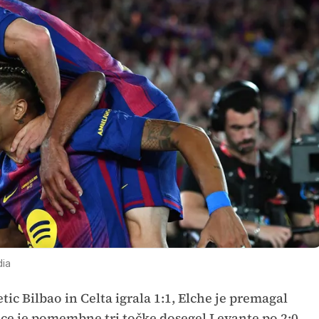
ia
ic Bilbao in Celta igrala 1:1, Elche je premagal
vice je pomembne tri točke dosegel Levante po 2:0