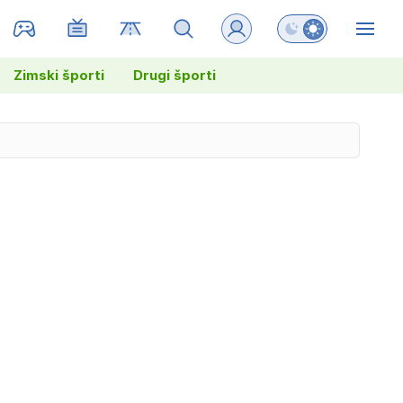
Preklopi barvni na
ZIN
Zimski športi
Drugi športi