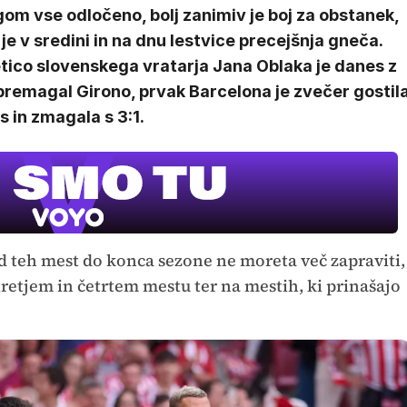
om vse odločeno, bolj zanimiv je boj za obstanek,
 je v sredini in na dnu lestvice precejšnja gneča.
tico slovenskega vratarja Jana Oblaka je danes z
premagal Girono, prvak Barcelona je zvečer gostil
s in zmagala s 3:1.
d teh mest do konca sezone ne moreta več zapraviti,
retjem in četrtem mestu ter na mestih, ki prinašajo