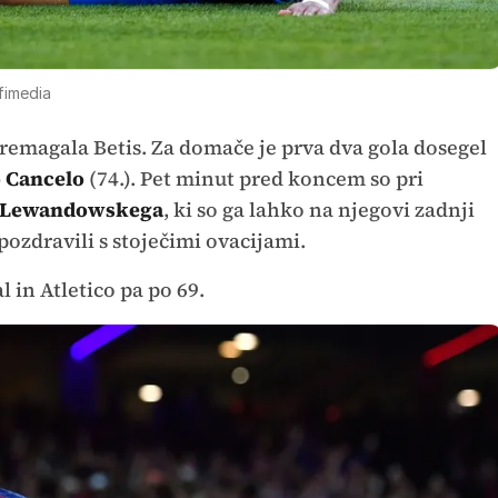
fimedia
premagala Betis. Za domače je prva dva gola dosegel
o Cancelo
(74.). Pet minut pred koncem so pri
 Lewandowskega
, ki so ga lahko na njegovi zadnji
ozdravili s stoječimi ovacijami.
l in Atletico pa po 69.