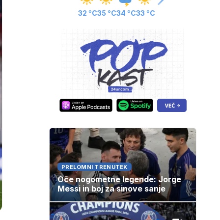
32 °C
35 °C
34 °C
33 °C
PRELOMNI TRENUTEK
Oče nogometne legende: Jorge
Messi in boj za sinove sanje