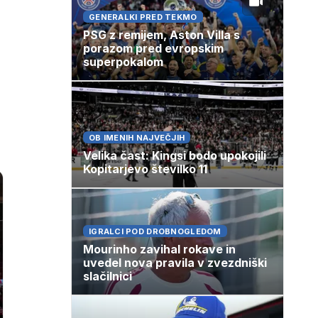
GENERALKI PRED TEKMO
PSG z remijem, Aston Villa s
porazom pred evropskim
superpokalom
OB IMENIH NAJVEČJIH
Velika čast: Kingsi bodo upokojili
Kopitarjevo številko 11
IGRALCI POD DROBNOGLEDOM
Mourinho zavihal rokave in
uvedel nova pravila v zvezdniški
slačilnici