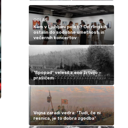
neopažen:
občuduje ves
nenavadni
svet
simptomi
visokega
OGLAS
holesterola
Kam v Ljubljani poleti? Od rimskih
ostalin do sodobne umetnosti in
večernih koncertov
'Spopad' velesil z eno žrtvijo –
prašičem
Vojna zaradi vedra: 'Tudi, če ni
resnica, je to dobra zgodba'