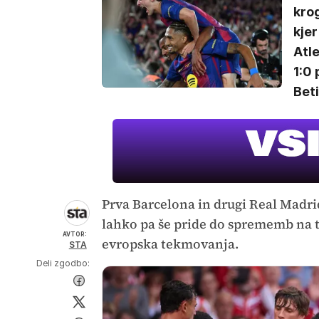
krog
kjer
Atle
1:0 
Beti
Prva Barcelona in drugi Real Madri
lahko pa še pride do sprememb na t
AVTOR:
evropska tekmovanja.
STA
Deli zgodbo: