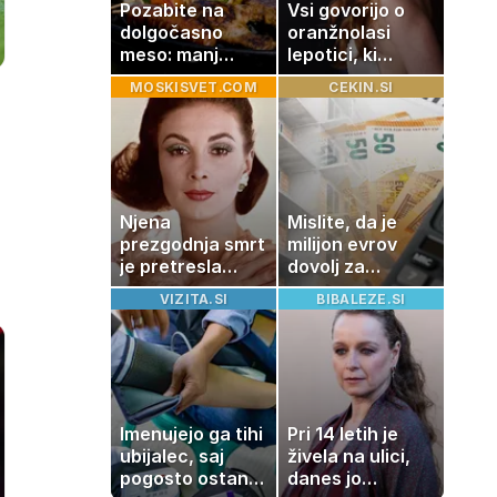
Pozabite na
Vsi govorijo o
dolgočasno
oranžnolasi
meso: manj
lepotici, ki
maščobe, več
navdušuje s
MOSKISVET.COM
CEKIN.SI
svežine
skrivnostno
vlogo
Njena
Mislite, da je
prezgodnja smrt
milijon evrov
je pretresla
dovolj za
modni svet: za
sanjsko
VIZITA.SI
BIBALEZE.SI
slavo se je
stanovanje? Te
skrivala
številke so
tragedija
šokirale Evropo
Imenujejo ga tihi
Pri 14 letih je
ubijalec, saj
živela na ulici,
pogosto ostane
danes jo