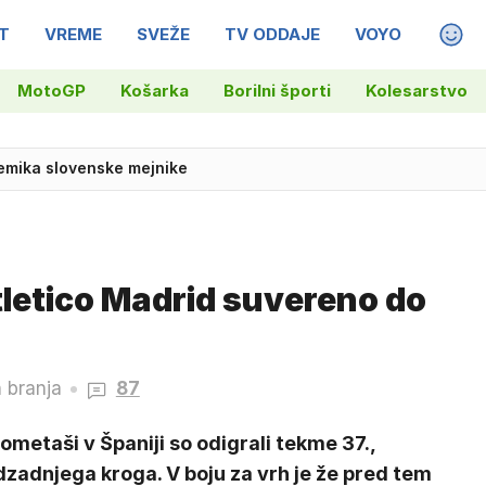
T
VREME
SVEŽE
TV ODDAJE
VOYO
MAGA
MotoGP
Košarka
Borilni športi
Kolesarstvo
remika slovenske mejnike
tletico Madrid suvereno do
 branja
87
metaši v Španiji so odigrali tekme 37.,
zadnjega kroga. V boju za vrh je že pred tem