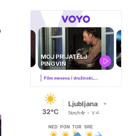
a
UEFA
SUPERPOKAL
V živo na VOYO: sreda ob 20.30
Ljubljana
32°C
5km/h
V
NED
PON
TOR
SRE