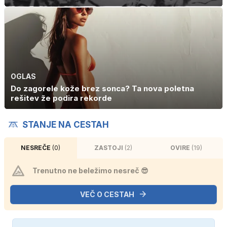
OGLAS
Do zagorele kože brez sonca? Ta nova poletna
rešitev že podira rekorde
STANJE NA CESTAH
NESREČE
(0)
ZASTOJI
(2)
OVIRE
(19)
Trenutno ne beležimo nesreč 😎
VEČ O CESTAH