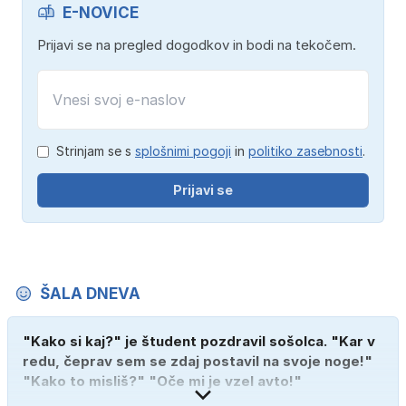
E-NOVICE
Prijavi se na pregled dogodkov in bodi na tekočem.
Strinjam se s
splošnimi pogoji
in
politiko zasebnosti
.
Prijavi se
ŠALA DNEVA
"Kako si kaj?" je študent pozdravil sošolca. "Kar v
redu, čeprav sem se zdaj postavil na svoje noge!"
"Kako to misliš?" "Oče mi je vzel avto!"