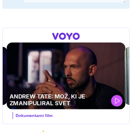
J PRIJATELJ PINGVIN
Film meseca / družinski, pustolovski