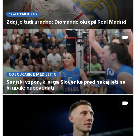
19-LETNI BISER
Zdaj je tudi uradno: Diomande okrepil Real Madrid
ODBOJKARICE MED ELITO
Sanjski vzpon, ki si ga Slovenke pred nekaj leti ne
bi upale napovedati