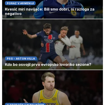
PORAZ V ARMENIJI
Kvesić miri navijače: Bili smo dobri, ni razloga za
negativo
PSG - ASTON VILLA
Kdo bo osvojil prvo evropsko lovoriko sezone?
V SPOROČILU NAVIJAČEM