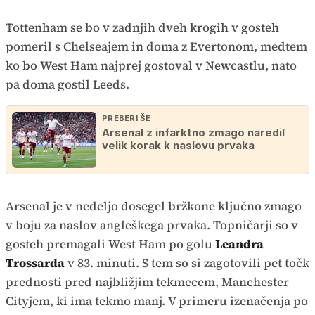
Tottenham se bo v zadnjih dveh krogih v gosteh
pomeril s Chelseajem in doma z Evertonom, medtem
ko bo West Ham najprej gostoval v Newcastlu, nato
pa doma gostil Leeds.
PREBERI ŠE
Arsenal z infarktno zmago naredil
velik korak k naslovu prvaka
Arsenal je v nedeljo dosegel bržkone ključno zmago
v boju za naslov angleškega prvaka. Topničarji so v
gosteh premagali West Ham po golu
Leandra
Trossarda
v 83. minuti. S tem so si zagotovili pet točk
prednosti pred najbližjim tekmecem, Manchester
Cityjem, ki ima tekmo manj. V primeru izenačenja po