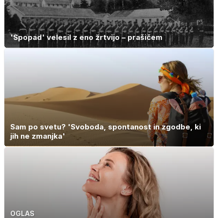
'Spopad' velesil z eno žrtvijo – prašičem
Sam po svetu? 'Svoboda, spontanost in zgodbe, ki
jih ne zmanjka'
OGLAS