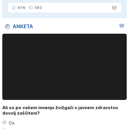
676
593
ANKETA
Ali so po vašem mnenju žvižgači v javnem zdravstvu
dovolj zaščiteni?
Da.