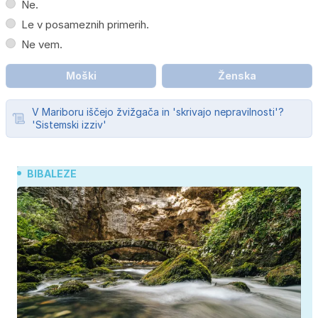
Ne.
Le v posameznih primerih.
Ne vem.
Moški
Ženska
V Mariboru iščejo žvižgača in 'skrivajo nepravilnosti'?
'Sistemski izziv'
BIBALEZE