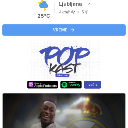
Ljubljana
4km/h
S
25°C
VREME