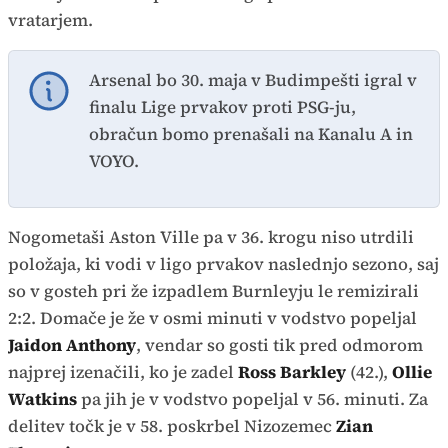
vratarjem.
Arsenal bo 30. maja v Budimpešti igral v
finalu Lige prvakov proti PSG-ju,
obračun bomo prenašali na Kanalu A in
VOYO.
Nogometaši Aston Ville pa v 36. krogu niso utrdili
položaja, ki vodi v ligo prvakov naslednjo sezono, saj
so v gosteh pri že izpadlem Burnleyju le remizirali
2:2. Domače je že v osmi minuti v vodstvo popeljal
Jaidon Anthony
, vendar so gosti tik pred odmorom
najprej izenačili, ko je zadel
Ross Barkley
(42.),
Ollie
Watkins
pa jih je v vodstvo popeljal v 56. minuti. Za
delitev točk je v 58. poskrbel Nizozemec
Zian