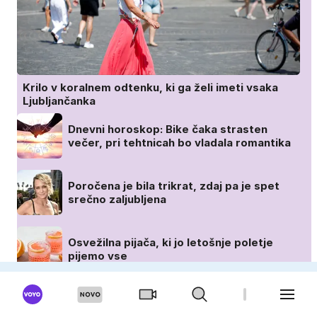
Krilo v koralnem odtenku, ki ga želi imeti vsaka
Ljubljančanka
Dnevni horoskop: Bike čaka strasten
večer, pri tehtnicah bo vladala romantika
Poročena je bila trikrat, zdaj pa je spet
srečno zaljubljena
Osvežilna pijača, ki jo letošnje poletje
pijemo vse
VIZITA