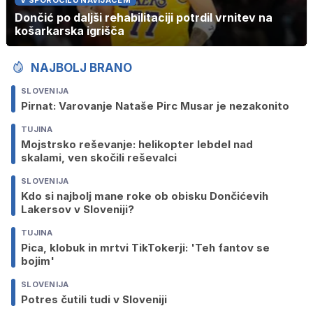
Dončić po daljši rehabilitaciji potrdil vrnitev na
košarkarska igrišča
NAJBOLJ BRANO
SLOVENIJA
Pirnat: Varovanje Nataše Pirc Musar je nezakonito
TUJINA
Mojstrsko reševanje: helikopter lebdel nad
skalami, ven skočili reševalci
SLOVENIJA
Kdo si najbolj mane roke ob obisku Dončićevih
Lakersov v Sloveniji?
TUJINA
Pica, klobuk in mrtvi TikTokerji: 'Teh fantov se
bojim'
SLOVENIJA
Potres čutili tudi v Sloveniji