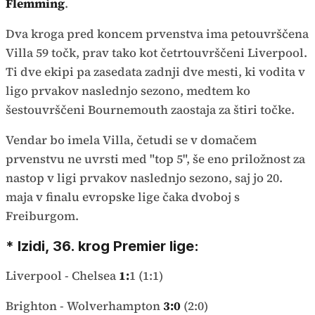
Flemming
.
Dva kroga pred koncem prvenstva ima petouvrščena
Villa 59 točk, prav tako kot četrtouvrščeni Liverpool.
Ti dve ekipi pa zasedata zadnji dve mesti, ki vodita v
ligo prvakov naslednjo sezono, medtem ko
šestouvrščeni Bournemouth zaostaja za štiri točke.
Vendar bo imela Villa, četudi se v domačem
prvenstvu ne uvrsti med "top 5", še eno priložnost za
nastop v ligi prvakov naslednjo sezono, saj jo 20.
maja v finalu evropske lige čaka dvoboj s
Freiburgom.
* Izidi, 36. krog Premier lige:
Liverpool - Chelsea
1:
1 (1:1)
Brighton - Wolverhampton
3:0
(2:0)