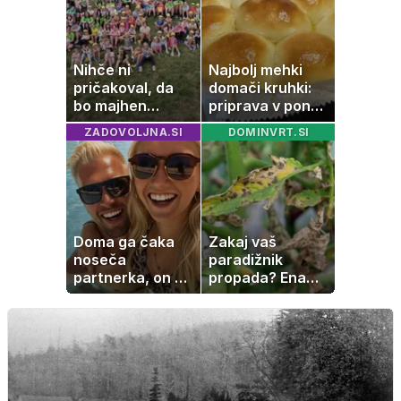
zaradi živila, ki
ga imamo vsi
radi
Nihče ni
Najbolj mehki
pričakoval, da
domači kruhki:
bo majhen
priprava v ponvi
projekt postal
je trik za popoln
ZADOVOLJNA.SI
DOMINVRT.SI
ena najlepših
rezultat
zgodb Zasavja
Doma ga čaka
Zakaj vaš
noseča
paradižnik
partnerka, on pa
propada? Ena
dopustuje z
napaka lahko
drugo
uniči rastline –
tako jih rešite