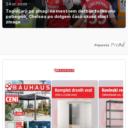
24ur.com
Topničarji po zmagi na mestnem derbiju točkovno
pobegnili, Chelsea po dolgem času okusil slast
zmage
Priporoča