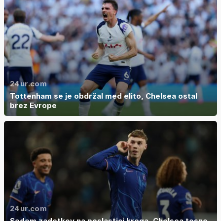
24ur.com
Tottenham se je obdržal med elito, Chelsea ostal
brez Evrope
24ur.com
Sedem zadetkov na poslastici kroga, Chelsea tesno