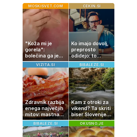
MOSKISVET.COM
CEKIN.SI
"Koža mi je
Ko imajo dovolj,
gorela":
preprosto
bolečina ga je
odidejo: to
priklenila na
znamenje
VIZITA.SI
BIBALEZE.SI
posteljo
najpogosteje da
odpoved
Zdravnik razbija
Kam z otroki za
enega največjih
vikend? Ta skriti
mitov: mastna
biser Slovenije
jetra ne
izgleda kot iz
BIBALEZE.SI
OKUSNO.JE
nastanejo zaradi
pravljice
slanine, temveč