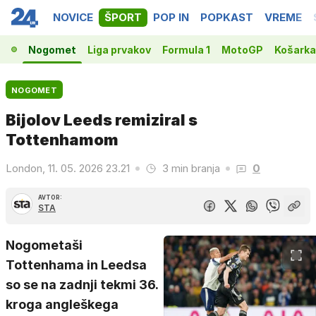
NOVICE
ŠPORT
POP IN
POPKAST
VREME
Nogomet
Liga prvakov
Formula 1
MotoGP
Košarka
NOGOMET
Bijolov Leeds remiziral s
Tottenhamom
London, 11. 05. 2026 23.21
3 min branja
0
AVTOR:
STA
Nogometaši
Tottenhama in Leedsa
so se na zadnji tekmi 36.
kroga angleškega