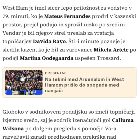
West Ham je imel sicer lepo priložnost za vodstvo v
79. minuti, ko je
Mateus Fernandes
prodrl v kazenski
prostor, prejel podajo in sprožil nizko po sredini.
Vendar je bil njegov strel preslab za vratarja
topničarjev
Davida Rayo
. Štiri minute pozneje je
sledila kazen, ko je bil za varovance
Mikela Artete
po
podaji
Martina Oodegaarda
uspešen Trossard.
PREBERI ŠE
Na tekmi med Arsenalom in West
Hamom prišlo do spopada med
navijači
Globoko v sodnikovem podaljšku so imeli topničarji
izjemno srečo, saj je sodnik izenačujoči gol
Calluma
Wilsona
po dolgem pregledu s pomočjo Vara
razveljavil zaradi predhodnega prekrška nad