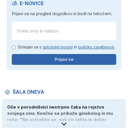
E-NOVICE
Prijavi se na pregled dogodkov in bodi na tekočem.
Strinjam se s
splošnimi pogoji
in
politiko zasebnosti
.
Prijavi se
ŠALA DNEVA
Oče v porodnišnici nestrpno čaka na rojstvo
svojega sina. Končno se prikaže ginekolog in mu
reče: "Ne ustrašite se, vaš sin tehta le dober
kilogram!" "Nič čudnega, gospod doktor, saj se z