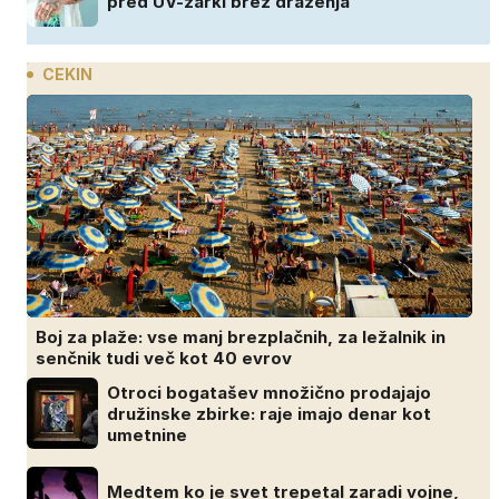
pred UV-žarki brez draženja
CEKIN
Boj za plaže: vse manj brezplačnih, za ležalnik in
senčnik tudi več kot 40 evrov
Otroci bogatašev množično prodajajo
družinske zbirke: raje imajo denar kot
umetnine
Medtem ko je svet trepetal zaradi vojne,