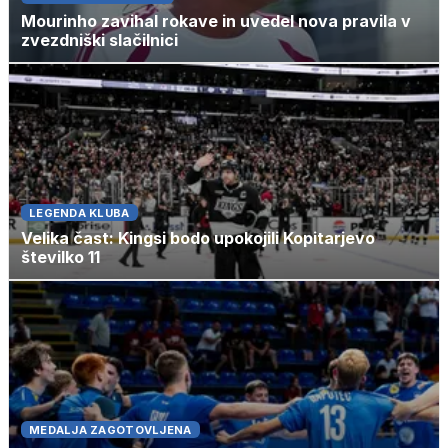
Mourinho zavihal rokave in uvedel nova pravila v
zvezdniški slačilnici
LEGENDA KLUBA
Velika čast: Kingsi bodo upokojili Kopitarjevo
številko 11
MEDALJA ZAGOTOVLJENA