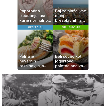
retrogradni?
Poporodno
Boj za plaže: vse
izpadanje las:
manj
kaj je normalno
brezplačnih, za
in kako si
ležalnik in
VIZITA.SI
OKUSNO.JE
pomagati
senčnik tudi več
kot 40 evrov
Polna je
Bolj sočno kot
nevarnih
jogurtovo:
toksinov, a jo
poletno pecivo,
imamo vsi radi:
ki vedno uspe
to je najbolj
nezdrava riba, ki
jo mnogi redno
uživajo