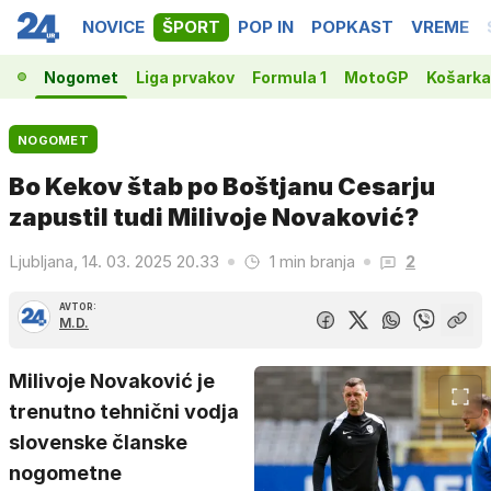
NOVICE
ŠPORT
POP IN
POPKAST
VREME
Nogomet
Liga prvakov
Formula 1
MotoGP
Košarka
NOGOMET
Bo Kekov štab po Boštjanu Cesarju
zapustil tudi Milivoje Novaković?
Ljubljana, 14. 03. 2025 20.33
1 min branja
2
AVTOR:
M.D.
Milivoje Novaković je
trenutno tehnični vodja
slovenske članske
nogometne