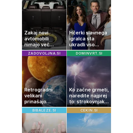
Zakaj novi
Hčerki slavnega
avtomobili
igralca sta
nimajo več
ukradli vso
rezervne gume?
pozornost
ZADOVOLJNA.SI
DOMINVRT.SI
Retrogradni
Ko začne grmeti,
velikani
naredite najprej
prinašajo
to: strokovnjaki
pomembne
opozarjajo na
BIBALEZE.SI
CEKIN.SI
premike – kaj
pogosto napako
pomeni, da so
Saturn, Neptun
in Pluton hkrati