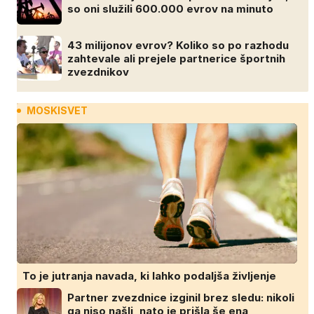
so oni služili 600.000 evrov na minuto
43 milijonov evrov? Koliko so po razhodu
zahtevale ali prejele partnerice športnih
zvezdnikov
MOSKISVET
To je jutranja navada, ki lahko podaljša življenje
Partner zvezdnice izginil brez sledu: nikoli
ga niso našli, nato je prišla še ena