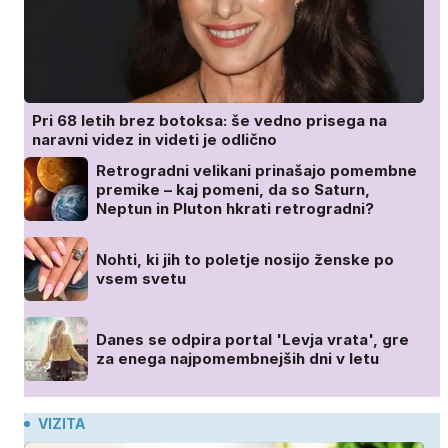
Pri 68 letih brez botoksa: še vedno prisega na
naravni videz in videti je odlično
Retrogradni velikani prinašajo pomembne
premike – kaj pomeni, da so Saturn,
Neptun in Pluton hkrati retrogradni?
Nohti, ki jih to poletje nosijo ženske po
vsem svetu
Danes se odpira portal 'Levja vrata', gre
za enega najpomembnejših dni v letu
VIZITA