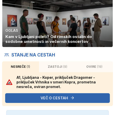
OGLAS
Kam v Ljubljani poleti? Od rimskih ostalin do
sodobne umetnosti in večernih koncertov
STANJE NA CESTAH
NESREČE
(1)
ZASTOJI
(9)
OVIRE
(19)
A1, Ljubljana - Koper, priključek Dragomer -
priključek Vrhnika v smeri Kopra, prometna
nesreča, oviran promet.
VEČ O CESTAH