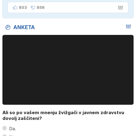
ženo poznava šele tri mesece."
803
856
ANKETA
Ali so po vašem mnenju žvižgači v javnem zdravstvu
dovolj zaščiteni?
Da.