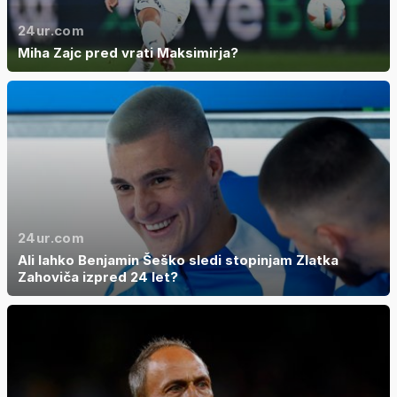
24ur.com
Miha Zajc pred vrati Maksimirja?
24ur.com
Ali lahko Benjamin Šeško sledi stopinjam Zlatka
Zahoviča izpred 24 let?