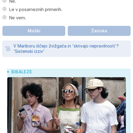
Ne.
Le v posameznih primerih.
Ne vem.
Moški
Ženska
V Mariboru iščejo žvižgača in 'skrivajo nepravilnosti'?
'Sistemski izziv'
BIBALEZE