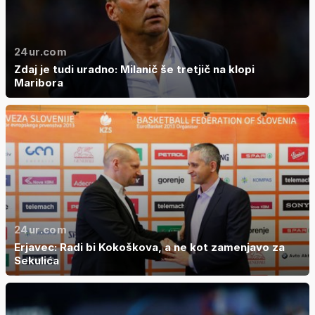
24ur.com
Zdaj je tudi uradno: Milanič še tretjič na klopi
Maribora
24ur.com
Erjavec: Radi bi Kokoškova, a ne kot zamenjavo za
Sekulića