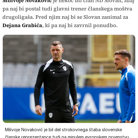
Milivoje Novaković
je nekoč bil član ND Slovan, zdaj
pa naj bi postal tudi glavni trener članskega moštva
drugoligaša. Pred njim naj bi se Slovan zanimal za
Dejana
Grabića
, ki pa naj bi zavrnil ponudbo.
Milivoje Novaković je bil del strokovnega štaba slovenske
članske reprezentance tudi na minulem evropskem prvenstvu