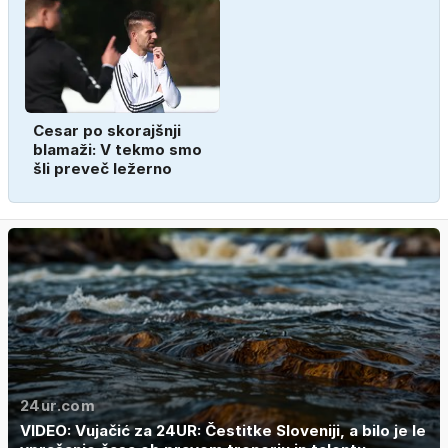
Cesar po skorajšnji
blamaži: V tekmo smo
šli preveč ležerno
24ur.com
VIDEO: Vujačić za 24UR: Čestitke Sloveniji, a bilo je le