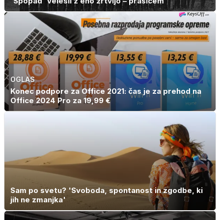
'Spopad' velesil z eno žrtvijo – prašičem
OGLAS
Konec podpore za Office 2021: čas je za prehod na
Office 2024 Pro za 19,99 €
Sam po svetu? 'Svoboda, spontanost in zgodbe, ki
jih ne zmanjka'