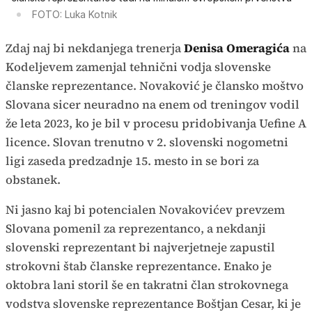
FOTO: Luka Kotnik
Zdaj naj bi nekdanjega trenerja
Denisa
Omeragića
na
Kodeljevem zamenjal tehnični vodja slovenske
članske reprezentance. Novaković je člansko moštvo
Slovana sicer neuradno na enem od treningov vodil
že leta 2023, ko je bil v procesu pridobivanja Uefine A
licence. Slovan trenutno v 2. slovenski nogometni
ligi zaseda predzadnje 15. mesto in se bori za
obstanek.
Ni jasno kaj bi potencialen Novakovićev prevzem
Slovana pomenil za reprezentanco, a nekdanji
slovenski reprezentant bi najverjetneje zapustil
strokovni štab članske reprezentance. Enako je
oktobra lani storil še en takratni član strokovnega
vodstva slovenske reprezentance Boštjan Cesar, ki je