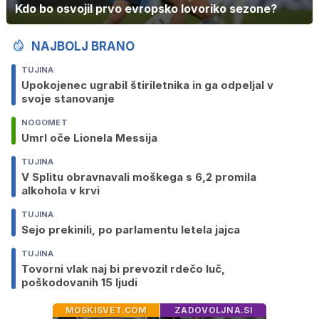
Kdo bo osvojil prvo evropsko lovoriko sezone?
NAJBOLJ BRANO
TUJINA
Upokojenec ugrabil štiriletnika in ga odpeljal v
svoje stanovanje
NOGOMET
Umrl oče Lionela Messija
TUJINA
V Splitu obravnavali moškega s 6,2 promila
alkohola v krvi
TUJINA
Sejo prekinili, po parlamentu letela jajca
TUJINA
Tovorni vlak naj bi prevozil rdečo luč,
poškodovanih 15 ljudi
MOSKISVET.COM
ZADOVOLJNA.SI