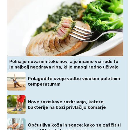
Polna je nevarnih toksinov, a jo imamo vsi radi: to
je najbolj nezdrava riba, ki jo mnogi redno uživajo
Prilagodite svojo vadbo visokim poletnim
temperaturam
Nove raziskave razkrivajo, katere
bakterije na koži privlačijo komarje
Občutljiva koža in sonce: kako se zaščititi