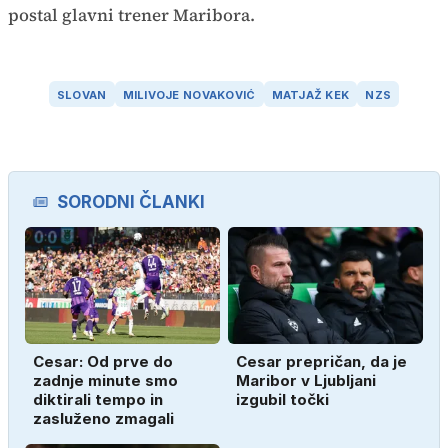
postal glavni trener Maribora.
SLOVAN
MILIVOJE NOVAKOVIĆ
MATJAŽ KEK
NZS
SORODNI ČLANKI
Cesar: Od prve do
Cesar prepričan, da je
zadnje minute smo
Maribor v Ljubljani
diktirali tempo in
izgubil točki
zasluženo zmagali