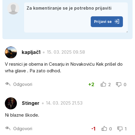
Prijavi se
kapljač1
15. 03. 2025 09.58
V resnici je obema in Cesarju in Novakoviću Kek prišel do
vrha glave . Pa zato odhod.
Odgovori
+2
2
0
Stinger
14. 03. 2025 21.53
Ni blazne škode.
Odgovori
-1
0
1