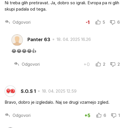
Ni treba glih pretiravat. Ja, dobro so igrali. Evropa pa ni glih
skupi padala od tega.
Odgovori
-1
5
6
Panter 63
18. 04. 2025 16.26
😂😂😂😂👍
Odgovori
+0
2
2
S.O.S 1
18. 04. 2025 12.59
Bravo, dobro je izgledalo. Naj se drugi vzamejo zgled.
Odgovori
+5
6
1