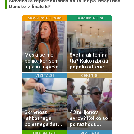
Slovenska reprezentanca do 18 let po zmagi nad
Dansko v finalu EP
MOSKISVET.COM
DOMINVRT.SI
Moški se me
Svetla ali temna
bojijo, ker sem
tla? Kako izbrati
lepa in uspešna:
popoln odtenek
Misica razkrila,
za vaš dom
VIZITA.SI
CEKIN.SI
zakaj je še
vedno samska
Skrivnost
43 milijonov
lahkotnega
evrov? Koliko so
poletnega žara,
po razhodu
po katerem ne
zahtevale ali
OKUSNO.JE
VIZITA.SI