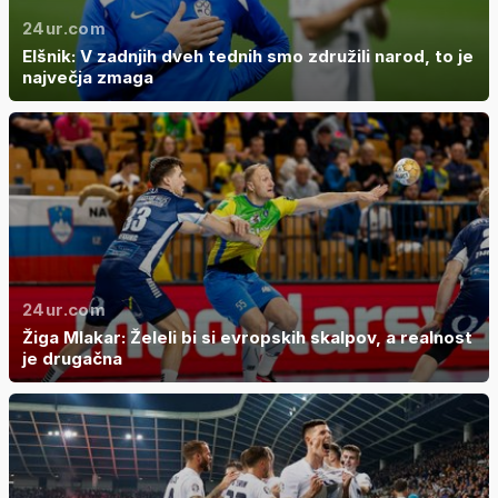
24ur.com
Elšnik: V zadnjih dveh tednih smo združili narod, to je
največja zmaga
24ur.com
Žiga Mlakar: Želeli bi si evropskih skalpov, a realnost
je drugačna