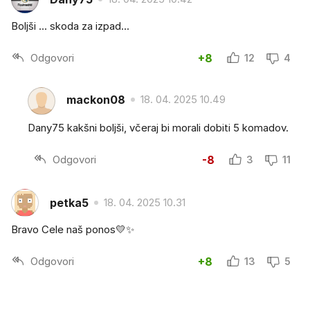
Boljši ... skoda za izpad...
Odgovori
+8
12
4
mackon08
18. 04. 2025 10.49
Dany75 kakšni boljši, včeraj bi morali dobiti 5 komadov.
Odgovori
-8
3
11
petka5
18. 04. 2025 10.31
Bravo Cele naš ponos💛✨
Odgovori
+8
13
5