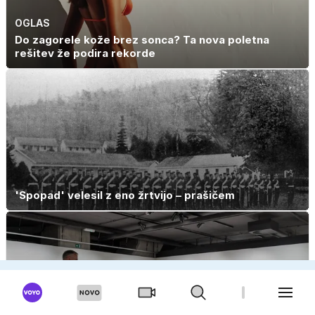
OGLAS
Do zagorele kože brez sonca? Ta nova poletna
rešitev že podira rekorde
'Spopad' velesil z eno žrtvijo – prašičem
OGLAS