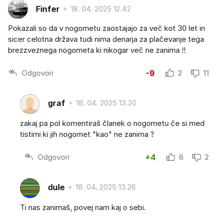
Finfer
18. 04. 2025 12.42
Pokazali so da v nogometu zaostajajo za več kot 30 let in
sicer celotna država tudi nima denarja za plačevanje tega
brezzveznega nogometa ki nikogar več ne zanima !!
Odgovori
-9
2
11
graf
18. 04. 2025 13.20
zakaj pa pol komentiraš članek o nogometu če si med
tistimi ki jih nogomet "kao" ne zanima ?
Odgovori
+4
6
2
dule
18. 04. 2025 13.26
Ti nas zanimaš, povej nam kaj o sebi.