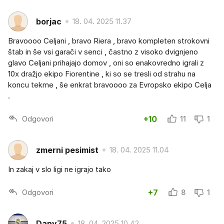
borjac
18. 04. 2025 11.37
Bravoooo Celjani , bravo Riera , bravo kompleten strokovni
štab in še vsi garači v senci , častno z visoko dvignjeno
glavo Celjani prihajajo domov , oni so enakovredno igrali z
10x dražjo ekipo Fiorentine , ki so se tresli od strahu na
koncu tekme , še enkrat bravoooo za Evropsko ekipo Celja
.
Odgovori
+10
11
1
zmerni pesimist
18. 04. 2025 11.04
In zakaj v slo ligi ne igrajo tako
Odgovori
+7
8
1
Dany75
18. 04. 2025 10.42