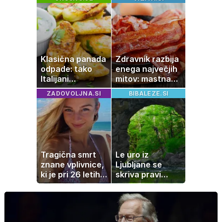
boste
prejele
potrebovali
partnerice
popoldanskega
športnih
spanca
zvezdnikov
Klasična panada
Zdravnik razbija
odpade: tako
enega največjih
Italijani
mitov: mastna
pripravijo
jetra ne
ZADOVOLJNA.SI
BIBALEZE.SI
slastne ocvrte
nastanejo zaradi
bučke
slanine, temveč
zaradi živila, ki
ga imamo vsi
radi
Tragična smrt
Le uro iz
znane vplivnice,
Ljubljane se
ki je pri 26 letih
skriva pravi
izgubila boj z
naravni čudež:
boleznijo
izlet, ki bo
navdušil otroke