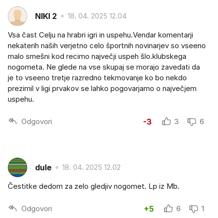
NIKI 2
18. 04. 2025 12.04
Vsa čast Celju na hrabri igri in uspehu.Vendar komentarji
nekaterih naših verjetno celo športnih novinarjev so vseeno
malo smešni kod recimo največji uspeh šlo.klubskega
nogometa. Ne glede na vse skupaj se morajo zavedati da
je to vseeno tretje razredno tekmovanje ko bo nekdo
prezimil v ligi prvakov se lahko pogovarjamo o največjem
uspehu.
Odgovori
-3
3
6
dule
18. 04. 2025 12.02
Čestitke dedom za zelo gledjiv nogomet. Lp iz Mb.
Odgovori
+5
6
1