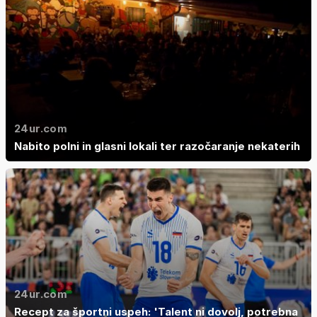
24ur.com
Nabito polni in glasni lokali ter razočaranje nekaterih
24ur.com
Recept za športni uspeh: 'Talent ni dovolj, potrebna