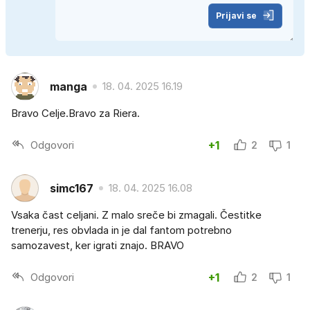
Prijavi se
manga
18. 04. 2025 16.19
Bravo Celje.Bravo za Riera.
Odgovori
+1
2
1
simc167
18. 04. 2025 16.08
Vsaka čast celjani. Z malo sreče bi zmagali. Čestitke
trenerju, res obvlada in je dal fantom potrebno
samozavest, ker igrati znajo. BRAVO
Odgovori
+1
2
1