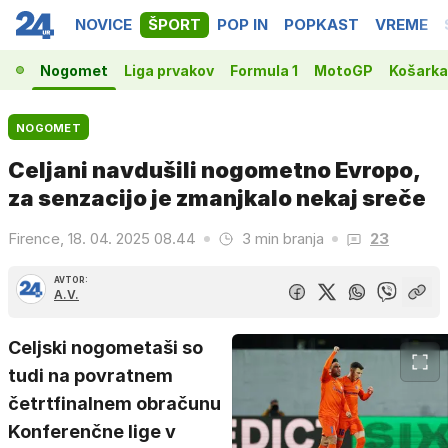
NOVICE
ŠPORT
POP IN
POPKAST
VREME
Nogomet
Liga prvakov
Formula 1
MotoGP
Košarka
NOGOMET
Celjani navdušili nogometno Evropo,
za senzacijo je zmanjkalo nekaj sreče
Firence, 18. 04. 2025 08.44
3 min branja
23
AVTOR:
A.V.
Celjski nogometaši so
tudi na povratnem
četrtfinalnem obračunu
Konferenčne lige v