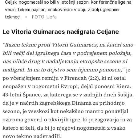
Celjski nogometaši so bili v letošnji sezoni Konferenčne lige na
večini tekem najmanj enakovredni v boju z bolj uglednimi
tekmeci.
FOTO: Uefa
Le Vitoria Guimaraes nadigrala Celjane
"Razen tekme proti Vitorii Guimaraes, na kateri smo
bili večji del igralnega časa v podrejenem položaju,
nas nihče drug v nadaljevanju evropske sezone ni
nadigral. In na to dejstvo sem izjemno ponosen,"
je
po včerajšnjem remiju v Firencah (2:2), ki ni ostal
neopažen v nogometni Evropi, dejal ponosni Riera.
43-letni Španec, za katerega se v zadnjih dneh šušlja,
da je v načrtih zagrebškega Dinama za prihodnjo
sezono, je vseskozi kot nekakšno mantro ponavljal
oziroma govoril o okvirjih igre, ki jo zagovarja in za
katero si želi, da bi jo njegovi nogometaši z vsako
novo tekmo nadgradili.