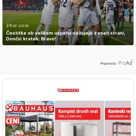
24ur.com
Čestitke ob velikem uspehu dežujejo z vseh strani,
Dončić kratek: Bravo!
Priporoča