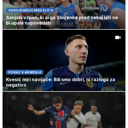
ODBOJKARICE MED ELITO
Sanjski vzpon, ki si ga Slovenke pred nekaj leti ne
bi upale napovedati
PORAZ V ARMENIJI
Kvesić miri navijače: Bili smo dobri, ni razloga za
negativo