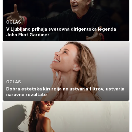
OGLAS
V Ljubljano prihaja svetovna dirigentska legenda
John Eliot Gardiner
OGLAS
Dobra estetska kirurgija ne ustvarja filtrov, ustvarja
naravne rezultate