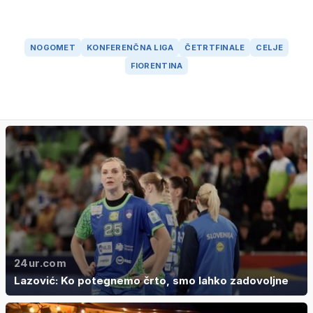
NOGOMET
KONFERENČNA LIGA
ČETRTFINALE
CELJE
FIORENTINA
24ur.com
Lazović: Ko potegnemo črto, smo lahko zadovoljne