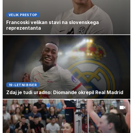
VELIK PRESTOP
Francoski velikan stavi na slovenskega
reprezentanta
19-LETNI BISER
Zdaj je tudi uradno: Diomande okrepil Real Madrid