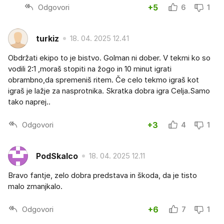
Odgovori
+5
6
1
turkiz
18. 04. 2025 12.41
Obdržati ekipo to je bistvo. Golman ni dober. V tekmi ko so
vodili 2:1 ,moraš stopiti na žogo in 10 minut igrati
obrambno,da spremeniš ritem. Če celo tekmo igraš kot
igraš je lažje za nasprotnika. Skratka dobra igra Celja.Samo
tako naprej..
Odgovori
+3
4
1
PodSkalco
18. 04. 2025 12.11
Bravo fantje, zelo dobra predstava in škoda, da je tisto
malo zmanjkalo.
Odgovori
+6
7
1