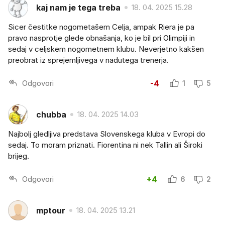
kaj nam je tega treba
18. 04. 2025 15.28
Sicer čestitke nogometašem Celja, ampak Riera je pa
pravo nasprotje glede obnašanja, ko je bil pri Olimpiji in
sedaj v celjskem nogometnem klubu. Neverjetno kakšen
preobrat iz sprejemljivega v nadutega trenerja.
Odgovori
-4
1
5
chubba
18. 04. 2025 14.03
Najbolj gledljiva predstava Slovenskega kluba v Evropi do
sedaj. To moram priznati. Fiorentina ni nek Tallin ali Široki
brijeg.
Odgovori
+4
6
2
mptour
18. 04. 2025 13.21