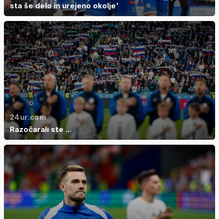
sta še delo in urejeno okolje'
24ur.com
Razočarali ste ...