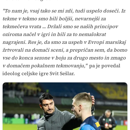
"To nam je, vsaj tako se mi zdi, tudi uspelo doseči. Iz
tekme v tekmo smo bili boljši, nevarnejši za
tekmečeva vrata ... Držali smo se naših principov
oziroma načel v igri in bili za to nemalokrat
nagrajeni. Res je, da smo za uspeh v Evropi marsikaj
žrtvovali na domači sceni, a prepričan sem, da bomo
vse do konca sezone v boju za drugo mesto in zmago
v domačem pokalnem tekmovanju,"
pa je povedal
ideolog celjske igre Svit Sešlar.