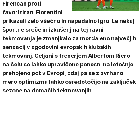
Firencah proti
favorizirani Fiorentini
prikazali zelo všečno in napadalno igro. Le nekaj
športne sreče in izkušenj na tej ravni
tekmovanja je zmanjkalo za morda eno največjih
senzacij v zgodovini evropskih klubskih
tekmovanj. Celjani s trenerjem Albertom Riero
na čelu so lahko upravičeno ponosni na letošnjo
prehojeno pot v Evropi, zdaj pa se z zvrhano
mero optimizma lahko osredotočijo na zaključek
sezone na domačih tekmovanjih.