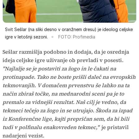
Svit Sešlar (na sliki desno v oranžnem dresu) je ideolog celjske
igre v letošnji sezoni.
FOTO: Profimedia
Sešlar razmišlja podobno in dodaja, da je osrednja
ideja celjske igre uživanje ob prevladi v posesti.
"Najlažje se je postaviti za žogo in le čakati na
protinapade. Tako ne boste prišli daleč na evropskih
tekmovanjih. V domačem prvenstvu še lahko na ta
način zbiraš točke, na mednarodni sceni pa je to
premalo za vidnejši rezultat. Naš cilj je vedno, da
tekmeci tečejo za žogo in se utrujajo. Škoda za izpad
iz Konferenčne lige, kajti prepričan sem, da bi bili
tudi v polfinalu enakovreden tekmec,"
je pristavil
nadarjeni vezist.