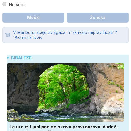
Ne vem.
Moški
Ženska
V Mariboru iščejo žvižgača in 'skrivajo nepravilnosti'?
'Sistemski izziv'
BIBALEZE
Le uro iz Ljubljane se skriva pravi naravni čudež: