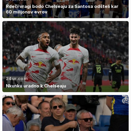
Rdeči vragi bodo Chelseaju za Santosa odšteli kar
60 milijonov evrov
24ur.com
Nkunku uradno k Chelseaju