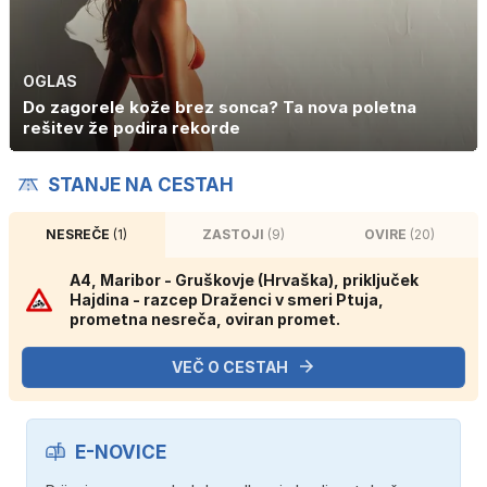
OGLAS
Do zagorele kože brez sonca? Ta nova poletna
rešitev že podira rekorde
STANJE NA CESTAH
NESREČE
(1)
ZASTOJI
(9)
OVIRE
(20)
A4, Maribor - Gruškovje (Hrvaška), priključek
Hajdina - razcep Draženci v smeri Ptuja,
prometna nesreča, oviran promet.
VEČ O CESTAH
E-NOVICE