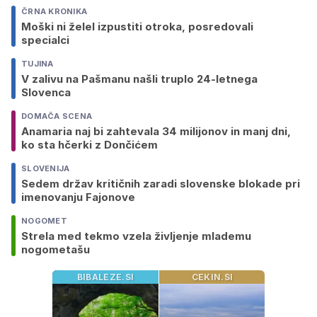
ČRNA KRONIKA
Moški ni želel izpustiti otroka, posredovali
specialci
TUJINA
V zalivu na Pašmanu našli truplo 24-letnega
Slovenca
DOMAČA SCENA
Anamaria naj bi zahtevala 34 milijonov in manj dni,
ko sta hčerki z Dončićem
SLOVENIJA
Sedem držav kritičnih zaradi slovenske blokade pri
imenovanju Fajonove
NOGOMET
Strela med tekmo vzela življenje mlademu
nogometašu
BIBALEZE.SI
CEKIN.SI