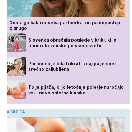
Doma ga čaka noseča partnerka, on pa dopustuje
z drugo
Slovenka obračala poglede v krilu, ki je
obnorelo ženske po vsem svetu
Poročena je bila trikrat, zdaj pa je spet
srečno zaljubljena
To je pijača, ki jo letošnje poletje naročajo
vsi - nova poletna klasika
VIZITA