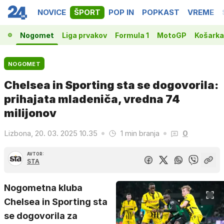
NOVICE
ŠPORT
POP IN
POPKAST
VREME
Nogomet
Liga prvakov
Formula 1
MotoGP
Košarka
NOGOMET
Chelsea in Sporting sta se dogovorila:
prihajata mladeniča, vredna 74
milijonov
Lizbona, 20. 03. 2025 10.35
1 min branja
0
AVTOR:
STA
Nogometna kluba
Chelsea in Sporting sta
se dogovorila za