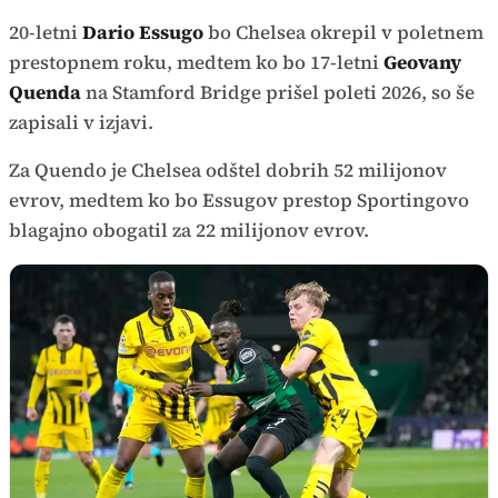
20-letni
Dario Essugo
bo Chelsea okrepil v poletnem
prestopnem roku, medtem ko bo 17-letni
Geovany
Quenda
na Stamford Bridge prišel poleti 2026, so še
zapisali v izjavi.
Za Quendo je Chelsea odštel dobrih 52 milijonov
evrov, medtem ko bo Essugov prestop Sportingovo
blagajno obogatil za 22 milijonov evrov.