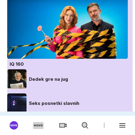
IQ 160
Dedek gre na jug
Seks posnetki slavnih
Poroka na prvi pogled: Avstralija