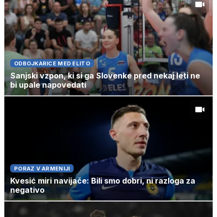
ODBOJKARICE MED ELITO
Sanjski vzpon, ki si ga Slovenke pred nekaj leti ne
bi upale napovedati
PORAZ V ARMENIJI
Kvesić miri navijače: Bili smo dobri, ni razloga za
negativo