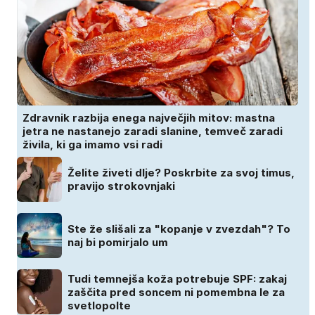
Zdravnik razbija enega največjih mitov: mastna
jetra ne nastanejo zaradi slanine, temveč zaradi
živila, ki ga imamo vsi radi
Želite živeti dlje? Poskrbite za svoj timus,
pravijo strokovnjaki
Ste že slišali za "kopanje v zvezdah"? To
naj bi pomirjalo um
Tudi temnejša koža potrebuje SPF: zakaj
zaščita pred soncem ni pomembna le za
svetlopolte