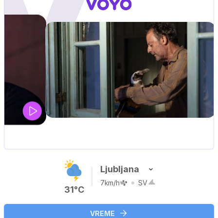
UEFA SUPERPOKAL
V živo na VOYO: sreda ob 20.30
Ljubljana
7km/h
SV
31°C
VREME