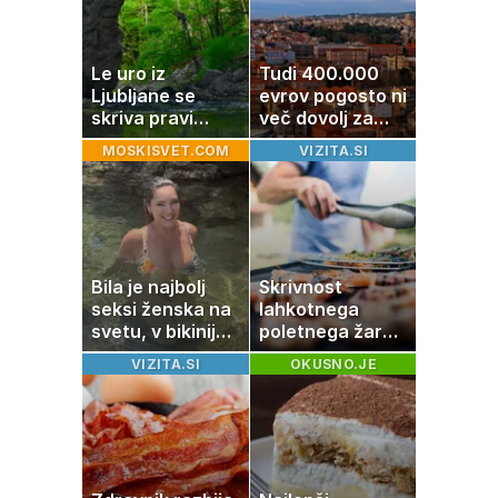
Le uro iz
Tudi 400.000
Ljubljane se
evrov pogosto ni
skriva pravi
več dovolj za
naravni čudež:
nakup
MOSKISVET.COM
VIZITA.SI
izlet, ki bo
stanovanja
navdušil otroke
Bila je najbolj
Skrivnost
seksi ženska na
lahkotnega
svetu, v bikiniju
poletnega žara,
znova navdušila
po katerem ne
VIZITA.SI
OKUSNO.JE
boste
potrebovali
popoldanskega
spanca