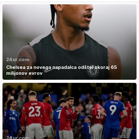
24ur.com
Chelsea za novega napadalca odštel skoraj 65
milijonov evrov
24ur.com