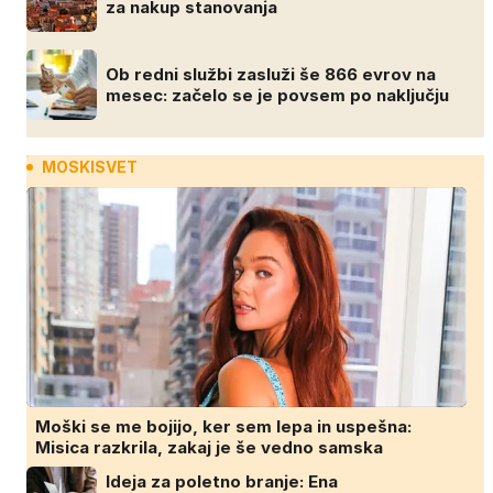
za nakup stanovanja
Ob redni službi zasluži še 866 evrov na
mesec: začelo se je povsem po naključju
MOSKISVET
Moški se me bojijo, ker sem lepa in uspešna:
Misica razkrila, zakaj je še vedno samska
Ideja za poletno branje: Ena