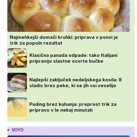
Najmehkejši domači kruhki: priprava v ponvi je
trik za popoln rezultat
Klasična panada odpade: tako Italijani
pripravijo slastne ocvrte bučke
Najlepši zaključek nedeljskega kosila: 8
sladic brez peke, ki se jih vsi veselijo
Puding brez kuhanja: preprost trik za
pripravo v le nekaj minutah
VOYO