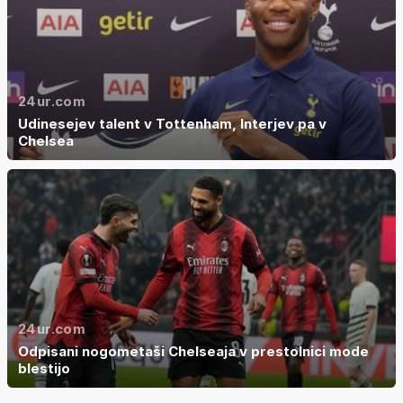
24ur.com
Udinesejev talent v Tottenham, Interjev pa v
Chelsea
24ur.com
Odpisani nogometaši Chelseaja v prestolnici mode
blestijo