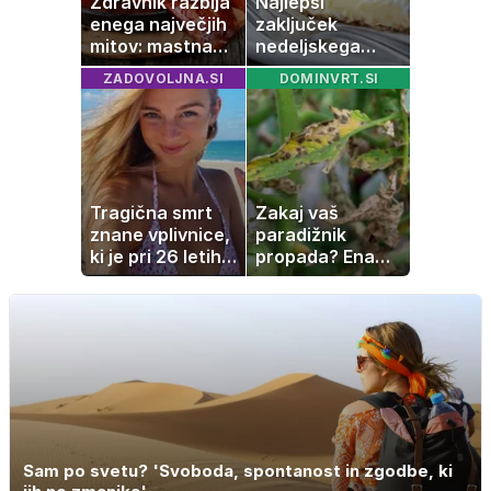
Zdravnik razbija
Najlepši
enega največjih
zaključek
mitov: mastna
nedeljskega
jetra ne
kosila: 8 sladic
ZADOVOLJNA.SI
DOMINVRT.SI
nastanejo zaradi
brez peke, ki se
slanine, temveč
jih vsi veselijo
zaradi živila, ki
ga imamo vsi
radi
Tragična smrt
Zakaj vaš
znane vplivnice,
paradižnik
ki je pri 26 letih
propada? Ena
izgubila boj z
napaka lahko
boleznijo
uniči rastline –
tako jih rešite
Sam po svetu? 'Svoboda, spontanost in zgodbe, ki