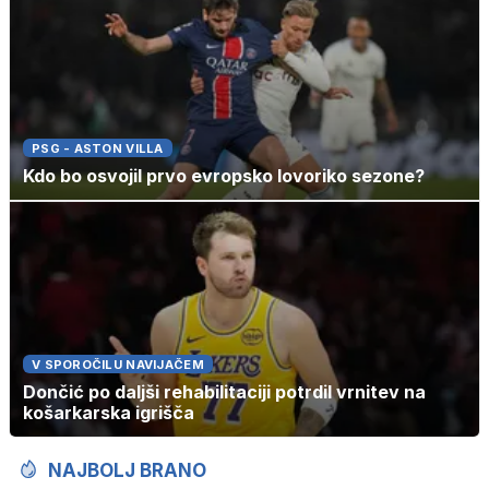
PSG - ASTON VILLA
Kdo bo osvojil prvo evropsko lovoriko sezone?
V SPOROČILU NAVIJAČEM
Dončić po daljši rehabilitaciji potrdil vrnitev na
košarkarska igrišča
NAJBOLJ BRANO