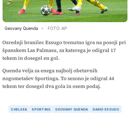
Geovany Quenda
FOTO: AP
Osrednji branilec Essugo trenutno igra na posoji pri
španskem Las Palmasu, za katerega je odigral 17
tekem in dosegel en gol.
Quenda velja za enega najbolj obetavnih
nogometašev Sportinga. To sezono je odigral 44
tekem ter dosegel dva gola in osem podaj.
CHELSEA
SPORTING
GEOVANY QUENDA
DARIO ESSUGO