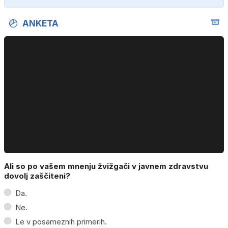
ANKETA
Ali so po vašem mnenju žvižgači v javnem zdravstvu
dovolj zaščiteni?
Da.
Ne.
Le v posameznih primerih.