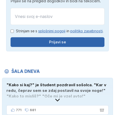
Prijavi se na pregled dogodkov in bodi na tekočem.
Strinjam se s
splošnimi pogoji
in
politiko zasebnosti
.
Prijavi se
ŠALA DNEVA
"Kako si kaj?" je študent pozdravil sošolca. "Kar v
redu, čeprav sem se zdaj postavil na svoje noge!"
"Kako to misliš?" "Oče mi je vzel avto!"
771
681