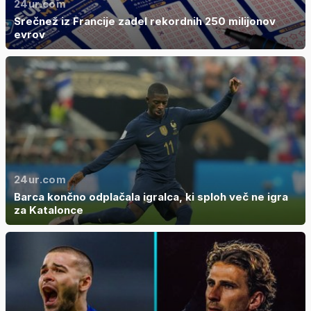
24ur.com
Srečnež iz Francije zadel rekordnih 250 milijonov
evrov
24ur.com
Barca končno odplačala igralca, ki sploh več ne igra
za Katalonce