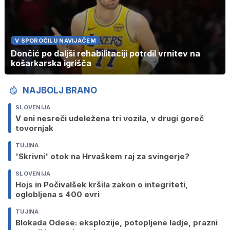
V SPOROČILU NAVIJAČEM
Dončić po daljši rehabilitaciji potrdil vrnitev na
košarkarska igrišča
NAJBOLJ BRANO
SLOVENIJA
V eni nesreči udeležena tri vozila, v drugi goreč
tovornjak
TUJINA
'Skrivni' otok na Hrvaškem raj za svingerje?
SLOVENIJA
Hojs in Počivalšek kršila zakon o integriteti,
oglobljena s 400 evri
TUJINA
Blokada Odese: eksplozije, potopljene ladje, prazni