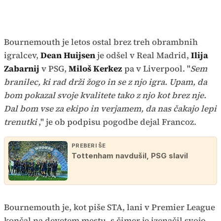
Bournemouth je letos ostal brez treh obrambnih
igralcev,
Dean Huijsen
je odšel v Real Madrid,
Ilija
Zabarnij
v PSG,
Miloš Kerkez
pa v Liverpool. "
Sem
branilec, ki rad drži žogo in se z njo igra. Upam, da
bom pokazal svoje kvalitete tako z njo kot brez nje.
Dal bom vse za ekipo in verjamem, da nas čakajo lepi
trenutki
," je ob podpisu pogodbe dejal Francoz.
PREBERI ŠE
Tottenham navdušil, PSG slavil
Bournemouth je, kot piše STA, lani v Premier League
končal na devetem mestu, s čimer je izenačil svojo