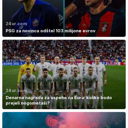
24ur.com
PSG za novinca odštel 103 milijone evrov
24ur.com
Denarna nagrada za uspehe na Euru: koliko bodo
prejeli nogometaši?