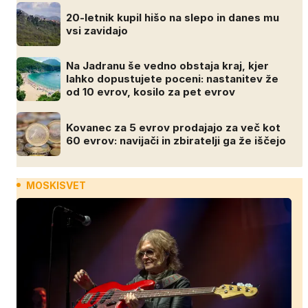
20-letnik kupil hišo na slepo in danes mu
vsi zavidajo
Na Jadranu še vedno obstaja kraj, kjer
lahko dopustujete poceni: nastanitev že
od 10 evrov, kosilo za pet evrov
Kovanec za 5 evrov prodajajo za več kot
60 evrov: navijači in zbiratelji ga že iščejo
MOSKISVET