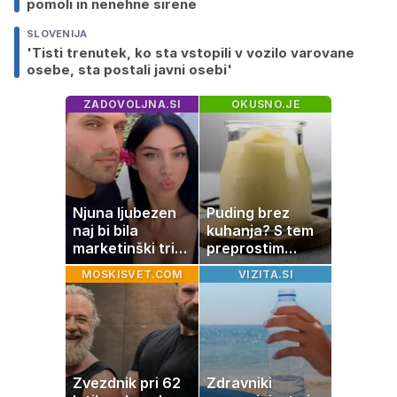
pomoli in nenehne sirene
SLOVENIJA
'Tisti trenutek, ko sta vstopili v vozilo varovane
osebe, sta postali javni osebi'
ZADOVOLJNA.SI
OKUSNO.JE
Njuna ljubezen
Puding brez
naj bi bila
kuhanja? S tem
marketinški trik,
preprostim
tako se odzivata
trikom bo
MOSKISVET.COM
VIZITA.SI
na govorice
pripravljen v
nekaj minutah
Zvezdnik pri 62
Zdravniki