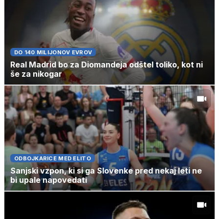
DO 140 MILIJONOV EVROV
Real Madrid bo za Diomandeja odštel toliko, kot ni
še za nikogar
ODBOJKARICE MED ELITO
Sanjski vzpon, ki si ga Slovenke pred nekaj leti ne
bi upale napovedati