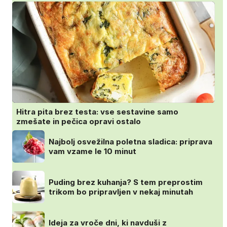
Hitra pita brez testa: vse sestavine samo
zmešate in pečica opravi ostalo
Najbolj osvežilna poletna sladica: priprava
vam vzame le 10 minut
Puding brez kuhanja? S tem preprostim
trikom bo pripravljen v nekaj minutah
Ideja za vroče dni, ki navduši z