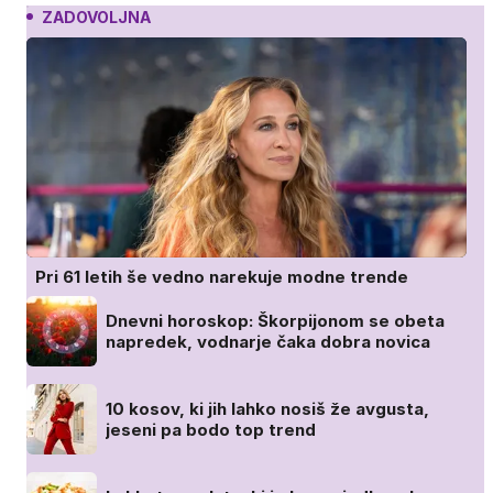
ZADOVOLJNA
Pri 61 letih še vedno narekuje modne trende
Dnevni horoskop: Škorpijonom se obeta
napredek, vodnarje čaka dobra novica
10 kosov, ki jih lahko nosiš že avgusta,
jeseni pa bodo top trend