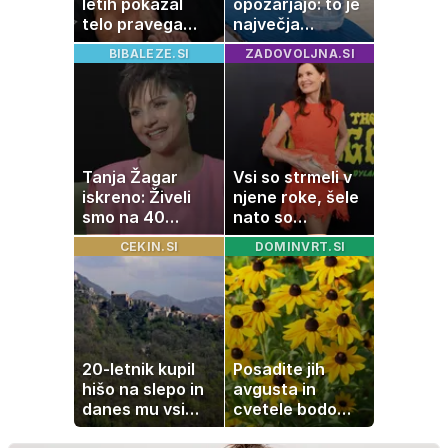
letih pokazal
opozarjajo: to je
telo pravega
največja
gladiatorja
napaka, ki jo
BIBALEZE.SI
ZADOVOLJNA.SI
ljudje delajo med
vročino
Tanja Žagar
Vsi so strmeli v
iskreno: Živeli
njene roke, šele
smo na 40
nato so
kvadratih, a
ugotovili, kaj drži
CEKIN.SI
DOMINVRT.SI
imela sem vse,
kar otrok
potrebuje
20-letnik kupil
Posadite jih
hišo na slepo in
avgusta in
danes mu vsi
cvetele bodo
zavidajo
vse do zime