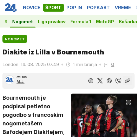
NOVICE
ŠPORT
POP IN
POPKAST
VREME
Nogomet
Liga prvakov
Formula 1
MotoGP
Košarka
NOGOMET
Diakite iz Lilla v Bournemouth
London, 14. 08. 2025 07.49
1 min branja
0
AVTOR:
M.J.
Bournemouth je
podpisal petletno
pogodbo s francoskim
nogometašem
Bafodejem Diakitejem,