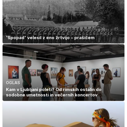
'Spopad' velesil z eno žrtvijo – prašičem
OGLAS
Kam v Ljubljani poleti? Od rimskih ostalin do
sodobne umetnosti in večernih koncertov