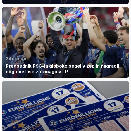
24ur.com
Predsednik PSG-ja globoko segel v žep in nagradil
nogometaše za zmago v LP