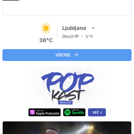
Nova hrvaška serija
Ljubljana
9km/h
V
36°C
VREME