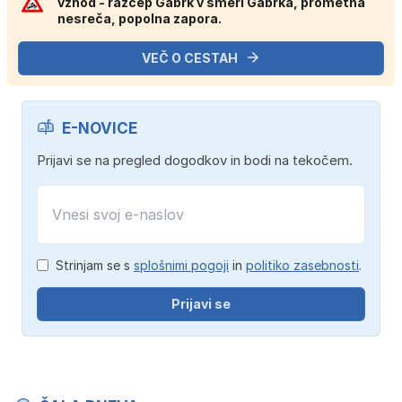
vzhod - razcep Gabrk v smeri Gabrka, prometna
nesreča, popolna zapora.
VEČ O CESTAH
E-NOVICE
Prijavi se na pregled dogodkov in bodi na tekočem.
Strinjam se s
splošnimi pogoji
in
politiko zasebnosti
.
Prijavi se