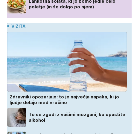
Lahkotna solata, ki jo bomo jedle celo
poletje (in še dolgo po njem)
VIZITA
Zdravniki opozarjajo: to je največja napaka, ki jo
ljudje delajo med vročino
To se zgodi z vašimi možgani, ko opustite
alkohol