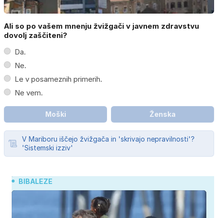
Ali so po vašem mnenju žvižgači v javnem zdravstvu
dovolj zaščiteni?
Da.
Ne.
Le v posameznih primerih.
Ne vem.
Moški
Ženska
V Mariboru iščejo žvižgača in 'skrivajo nepravilnosti'?
'Sistemski izziv'
BIBALEZE