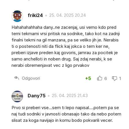
friki24
25. 04. 2025 20.24
Hahahahahhaha dany..ne zacenjaj, usi vemo kdo pred
temi tekmami vrsi pritisk na sodnike, tako kot na zadnji
finalni tekmi na gil manzana, pa se veliko jih je. Nerabis
ti o postenosti niti da flick kaj jokca o tem ker ne,
preberi izjave preden kaj govoris, jamrau za pocitek je
samo anchelloti in noben drug. Saj zdaj nerabi, k se
nerabi obremenjavat vec z ligo prvakov
Odgovori
+5
6
1
Dany75
25. 04. 2025 21.43
Prvo si preberi vse...sem ti lepo napisal....potem pa se
naj tudi sodniki v javnosti obnasajo tako da nebo potem
slisat za koga navijajo in komu bodo pokvarili vecer.