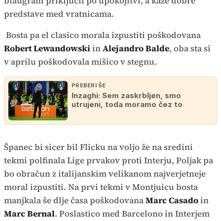
blaugrani priključil po upokojitvi, a kaže dobre
predstave med vratnicama.
Bosta pa el clasico morala izpustiti poškodovana
Robert Lewandowski
in
Alejandro Balde
, oba sta si
v aprilu poškodovala mišico v stegnu.
PREBERI ŠE
Inzaghi: Sem zaskrbljen, smo
utrujeni, toda moramo čez to
Španec bi sicer bil Flicku na voljo že na sredini
tekmi polfinala Lige prvakov proti Interju, Poljak pa
bo obračun z italijanskim velikanom najverjetneje
moral izpustiti. Na prvi tekmi v Montjuicu bosta
manjkala še dlje časa poškodovana
Marc Casado
in
Marc Bernal
. Poslastico med Barcelono in Interjem