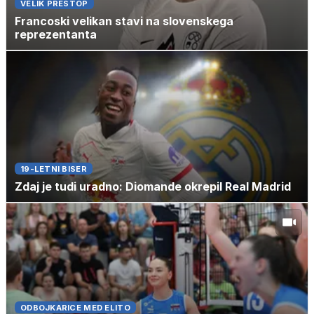
VELIK PRESTOP
Francoski velikan stavi na slovenskega
reprezentanta
19-LETNI BISER
Zdaj je tudi uradno: Diomande okrepil Real Madrid
ODBOJKARICE MED ELITO