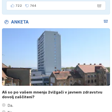
ženo poznava šele tri mesece."
722
744
ANKETA
Ali so po vašem mnenju žvižgači v javnem zdravstvu
dovolj zaščiteni?
Da.