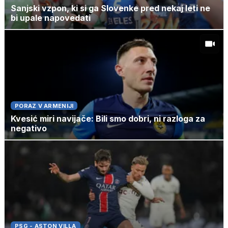
Sanjski vzpon, ki si ga Slovenke pred nekaj leti ne
bi upale napovedati
PORAZ V ARMENIJI
Kvesić miri navijače: Bili smo dobri, ni razloga za
negativo
PSG - ASTON VILLA