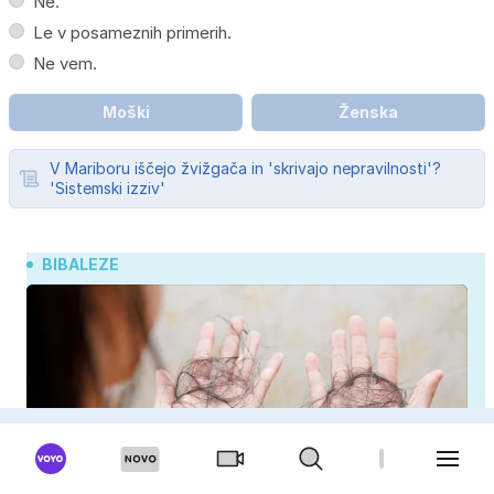
Ne.
Le v posameznih primerih.
Ne vem.
Moški
Ženska
V Mariboru iščejo žvižgača in 'skrivajo nepravilnosti'?
'Sistemski izziv'
BIBALEZE