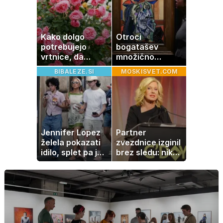
Kako dolgo
Otroci
potrebujejo
bogatašev
vrtnice, da
množično
zrastejo? Vse o
prodajajo
BIBALEZE.SI
MOSKISVET.COM
rasti, cvetenju in
družinske
negi vrtnic
zbirke: raje imajo
denar kot
umetnine
Jennifer Lopez
Partner
želela pokazati
zvezdnice izginil
idilo, splet pa je
brez sledu: nikoli
razburila ena
ga niso našli,
stvar
nato je prišla še
ena tragedija