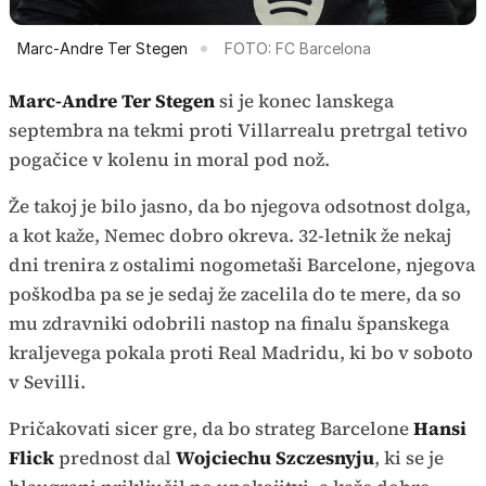
Marc-Andre Ter Stegen
FOTO: FC Barcelona
Marc-Andre Ter Stegen
si je konec lanskega
septembra na tekmi proti Villarrealu pretrgal tetivo
pogačice v kolenu in moral pod nož.
Že takoj je bilo jasno, da bo njegova odsotnost dolga,
a kot kaže, Nemec dobro okreva. 32-letnik že nekaj
dni trenira z ostalimi nogometaši Barcelone, njegova
poškodba pa se je sedaj že zacelila do te mere, da so
mu zdravniki odobrili nastop na finalu španskega
kraljevega pokala proti Real Madridu, ki bo v soboto
v Sevilli.
Pričakovati sicer gre, da bo strateg Barcelone
Hansi
Flick
prednost dal
Wojciechu Szczesnyju
, ki se je