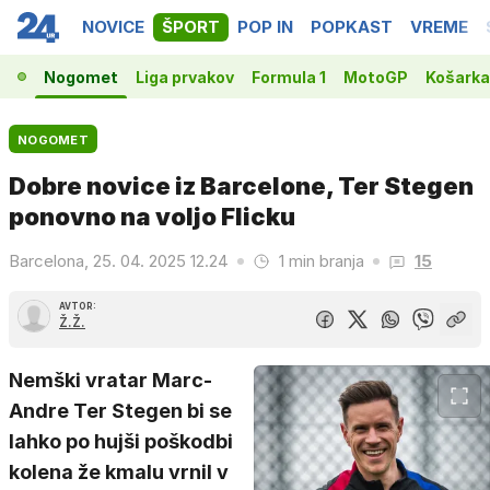
NOVICE
ŠPORT
POP IN
POPKAST
VREME
Nogomet
Liga prvakov
Formula 1
MotoGP
Košarka
NOGOMET
Dobre novice iz Barcelone, Ter Stegen
ponovno na voljo Flicku
Barcelona, 25. 04. 2025 12.24
1 min branja
15
AVTOR:
Ž.Ž.
Nemški vratar Marc-
Andre Ter Stegen bi se
lahko po hujši poškodbi
kolena že kmalu vrnil v