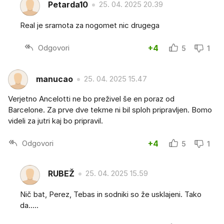
Petarda10
25. 04. 2025 20.39
Real je sramota za nogomet nic drugega
Odgovori
+4
5
1
manucao
25. 04. 2025 15.47
Verjetno Ancelotti ne bo preživel še en poraz od
Barcelone. Za prve dve tekme ni bil sploh pripravljen. Bomo
videli za jutri kaj bo pripravil.
Odgovori
+4
5
1
RUBEŽ
25. 04. 2025 15.59
Nič bat, Perez, Tebas in sodniki so že usklajeni. Tako
da.....