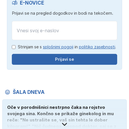
E-NOVICE
Prijavi se na pregled dogodkov in bodi na tekočem.
Strinjam se s
splošnimi pogoji
in
politiko zasebnosti
.
Prijavi se
ŠALA DNEVA
Oče v porodnišnici nestrpno čaka na rojstvo
svojega sina. Končno se prikaže ginekolog in mu
reče: "Ne ustrašite se, vaš sin tehta le dober
kilogram!" "Nič čudnega, gospod doktor, saj se z