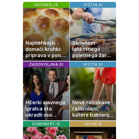
OKUSNO.JE
VIZITA.SI
Najmehkejši
Skrivnost
domači kruhki:
lahkotnega
priprava v ponvi
poletnega žara,
je trik za popoln
po katerem ne
ZADOVOLJNA.SI
VIZITA.SI
rezultat
boste
potrebovali
popoldanskega
spanca
Hčerki slavnega
Nove raziskave
igralca sta
razkrivajo,
ukradli vso
katere bakterije
pozornost
na koži privlačijo
DOMINVRT.SI
CEKIN.SI
komarje