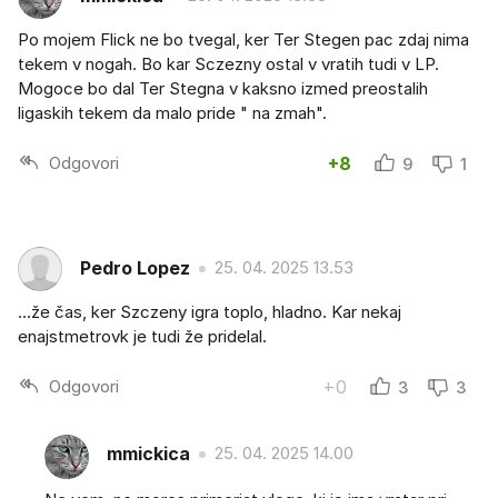
Po mojem Flick ne bo tvegal, ker Ter Stegen pac zdaj nima
tekem v nogah. Bo kar Sczezny ostal v vratih tudi v LP.
Mogoce bo dal Ter Stegna v kaksno izmed preostalih
ligaskih tekem da malo pride " na zmah".
Odgovori
+8
9
1
Pedro Lopez
25. 04. 2025 13.53
…že čas, ker Szczeny igra toplo, hladno. Kar nekaj
enajstmetrovk je tudi že pridelal.
Odgovori
+0
3
3
mmickica
25. 04. 2025 14.00