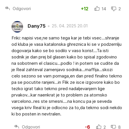
Odgovori
+12
14
2
Dany75
25. 04. 2025 20.01
Friki: napisi vse,ne samo tega kar je tebi vsec...shranje
od kluba je vasa katalonska ghreznica ki se v podzemlju
dogovarja kako se bo sodilo v vaso korist...Ta isti
sodnik je dan prej bil glasen kako bo spisal zgodovino
na sobotnem el clasicu...podlo ! in potem se cudite da
je Real zahteval zamenjavo sodnika...maffija...skozi
celo sezono se vam pomaga,en dan pred finalno tekmo
pa se pocutite ranjeni...in Flik ze isce izgovore kako bo
tezko igrat tako tekmo pred nadaljevanjem lige
prvakov...kar naenkrat je to problem za atomsko
varcelono..res ste smesni....na koncu pa je seveda
vsega kriv Real ki je odlocno za to,da tekmo sodi nekdo
ki bo posten in nevtralen.
Odgovori
-6
2
8