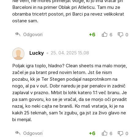
Ne vem, ne mores primerjat vloge, ki jo ima vratar pri
Barceloni in na primer Oblak pri Atleticu. Tam mu ze
obramba tricetrt postori, pri Barci pa revez velikokrat
ostane sam.
Odgovori
+6
6
0
Lucky
25. 04. 2025 15.08
Poljak igra toplo, hladno? Clean sheets ma malo morje,
začel je pa brant pred novim letom. Jst še nism
pozabu, kk je Ter Stegen podajal nasprotnikom na
nogo, al pa v out. Dobr naredu je par penalov in zadnič
zaplaval v prazno. Mrbit bi lohk katero 1:1 več branu. Je
pa sam govoru, ko se je vračal, da se morjo oči prvadit
nazaj, ko neki cajta ne braniš. Ko maš vratarja, ki je na
kakih 25 tekmah, sam 1x zgubu, ga jst za živo glavo ne
bi menjal.
Odgovori
+6
6
0