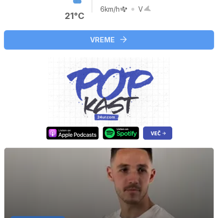
6km/h
V
21°C
VREME