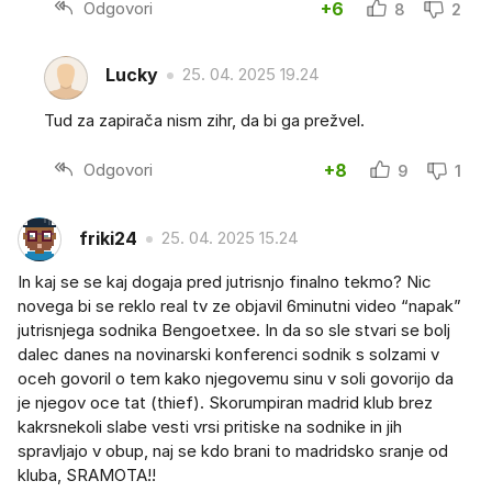
Odgovori
+6
8
2
Lucky
25. 04. 2025 19.24
Tud za zapirača nism zihr, da bi ga prežvel.
Odgovori
+8
9
1
friki24
25. 04. 2025 15.24
In kaj se se kaj dogaja pred jutrisnjo finalno tekmo? Nic
novega bi se reklo real tv ze objavil 6minutni video “napak”
jutrisnjega sodnika Bengoetxee. In da so sle stvari se bolj
dalec danes na novinarski konferenci sodnik s solzami v
oceh govoril o tem kako njegovemu sinu v soli govorijo da
je njegov oce tat (thief). Skorumpiran madrid klub brez
kakrsnekoli slabe vesti vrsi pritiske na sodnike in jih
spravljajo v obup, naj se kdo brani to madridsko sranje od
kluba, SRAMOTA!!