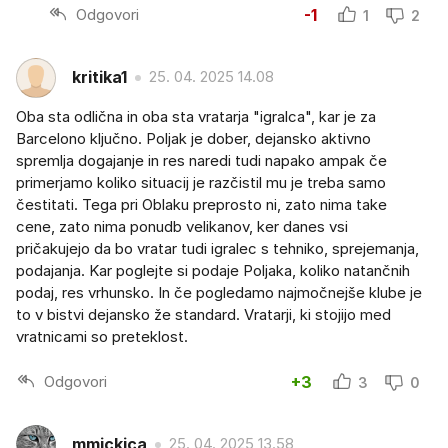
Odgovori
-1
1
2
kritika1
25. 04. 2025 14.08
Oba sta odlična in oba sta vratarja "igralca", kar je za
Barcelono ključno. Poljak je dober, dejansko aktivno
spremlja dogajanje in res naredi tudi napako ampak če
primerjamo koliko situacij je razčistil mu je treba samo
čestitati. Tega pri Oblaku preprosto ni, zato nima take
cene, zato nima ponudb velikanov, ker danes vsi
pričakujejo da bo vratar tudi igralec s tehniko, sprejemanja,
podajanja. Kar poglejte si podaje Poljaka, koliko natančnih
podaj, res vrhunsko. In če pogledamo najmočnejše klube je
to v bistvi dejansko že standard. Vratarji, ki stojijo med
vratnicami so preteklost.
Odgovori
+3
3
0
mmickica
25. 04. 2025 13.58