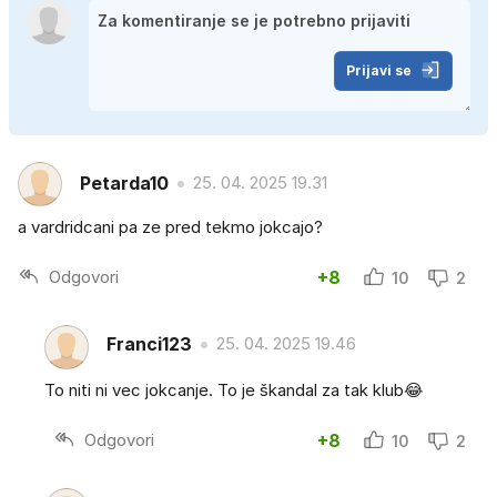
Prijavi se
Petarda10
25. 04. 2025 19.31
a vardridcani pa ze pred tekmo jokcajo?
Odgovori
+8
10
2
Franci123
25. 04. 2025 19.46
To niti ni vec jokcanje. To je škandal za tak klub😂
Odgovori
+8
10
2