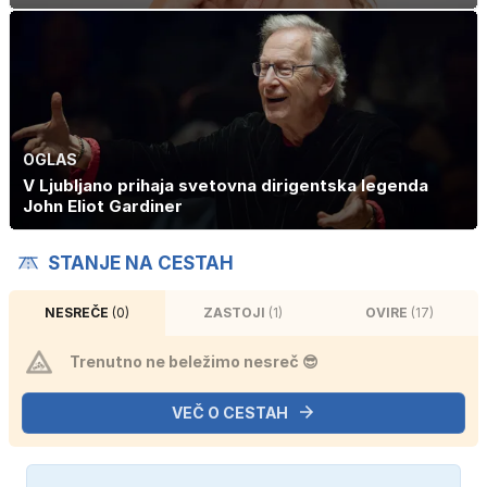
OGLAS
V Ljubljano prihaja svetovna dirigentska legenda
John Eliot Gardiner
STANJE NA CESTAH
NESREČE
(0)
ZASTOJI
(1)
OVIRE
(17)
Trenutno ne beležimo nesreč 😎
VEČ O CESTAH