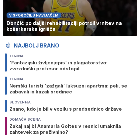
V SPOROČILU NAVIJAČEM
Dončić po daljši rehabilitaciji potrdil vrnitev na
košarkarska igrišča
NAJBOLJ BRANO
TUJINA
'Fantazijski življenjepis' in plagiatorstvo:
zvezdniški profesor odstopil
TUJINA
Nemški turisti 'zažgali' luksuzni apartma: peli, se
zabavali in kazali sredinec
SLOVENIJA
Znano, kdo je bil v vozilu s predsednico države
DOMAČA SCENA
Zakaj naj bi Anamaria Goltes v resnici umaknila
zahtevek za preživnino?