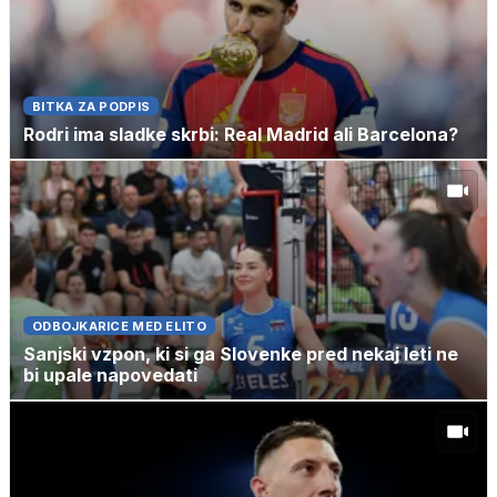
BITKA ZA PODPIS
Rodri ima sladke skrbi: Real Madrid ali Barcelona?
ODBOJKARICE MED ELITO
Sanjski vzpon, ki si ga Slovenke pred nekaj leti ne
bi upale napovedati