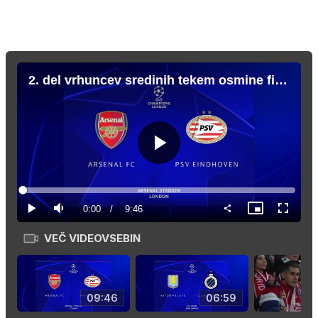
2. del vrhuncev sredinih tekem osmine finala Lige prvakov
Predvajaj
Loaded
:
1.69%
Current
0:00
/
Duration
9:46
Predvajaj
Tiho
Slika
Celozas
v
način
sliki
VEČ VIDEOVSEBIN
Time
09:46
06:59