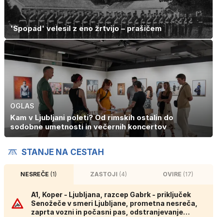
'Spopad' velesil z eno žrtvijo – prašičem
OGLAS
Kam v Ljubljani poleti? Od rimskih ostalin do
sodobne umetnosti in večernih koncertov
STANJE NA CESTAH
NESREČE
(1)
ZASTOJI
(4)
OVIRE
(17)
A1, Koper - Ljubljana, razcep Gabrk - priključek
Senožeče v smeri Ljubljane, prometna nesreča,
zaprta vozni in počasni pas, odstranjevanje