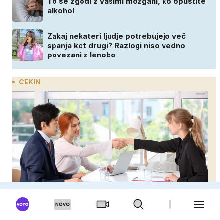
To se zgodi z vašimi možgani, ko opustite
alkohol
Zakaj nekateri ljudje potrebujejo več
spanja kot drugi? Razlogi niso vedno
povezani z lenobo
CEKIN
Zakaj nekateri mladi napredujejo dvakrat hitreje
od svojih vrstnikov?