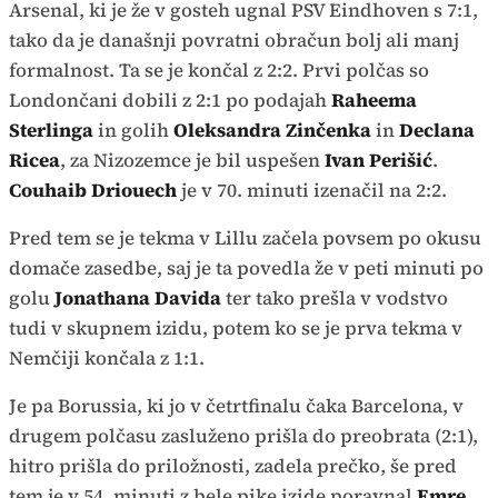
Arsenal, ki je že v gosteh ugnal PSV Eindhoven s 7:1,
tako da je današnji povratni obračun bolj ali manj
formalnost. Ta se je končal z 2:2. Prvi polčas so
Londončani dobili z 2:1 po podajah
Raheema
Sterlinga
in golih
Oleksandra Zinčenka
in
Declana
Ricea
, za Nizozemce je bil uspešen
Ivan Perišić
.
Couhaib Driouech
je v 70. minuti izenačil na 2:2.
Pred tem se je tekma v Lillu začela povsem po okusu
domače zasedbe, saj je ta povedla že v peti minuti po
golu
Jonathana Davida
ter tako prešla v vodstvo
tudi v skupnem izidu, potem ko se je prva tekma v
Nemčiji končala z 1:1.
Je pa Borussia, ki jo v četrtfinalu čaka Barcelona, v
drugem polčasu zasluženo prišla do preobrata (2:1),
hitro prišla do priložnosti, zadela prečko, še pred
tem je v 54. minuti z bele pike izide poravnal
Emre