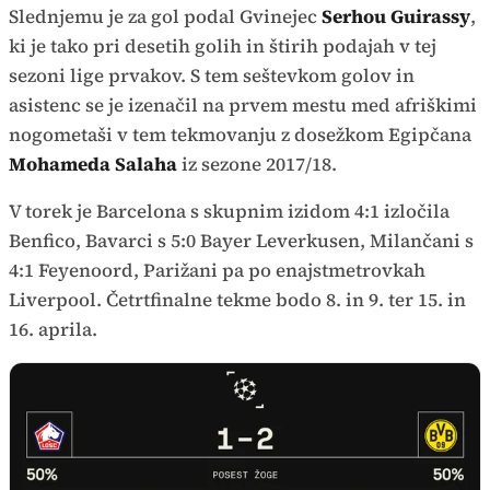
Slednjemu je za gol podal Gvinejec
Serhou Guirassy
,
ki je tako pri desetih golih in štirih podajah v tej
sezoni lige prvakov. S tem seštevkom golov in
asistenc se je izenačil na prvem mestu med afriškimi
nogometaši v tem tekmovanju z dosežkom Egipčana
Mohameda Salaha
iz sezone 2017/18.
V torek je Barcelona s skupnim izidom 4:1 izločila
Benfico, Bavarci s 5:0 Bayer Leverkusen, Milančani s
4:1 Feyenoord, Parižani pa po enajstmetrovkah
Liverpool. Četrtfinalne tekme bodo 8. in 9. ter 15. in
16. aprila.