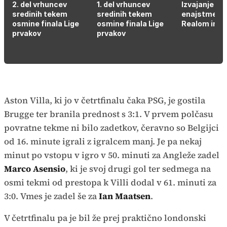
2. del vrhuncev
1. del vrhuncev
Izvajanje
sredinih tekem
sredinih tekem
enajstmetr
osmine finala Lige
osmine finala Lige
Realom in A
prvakov
prvakov
Aston Villa, ki jo v četrtfinalu čaka PSG, je gostila
Brugge ter branila prednost s 3:1. V prvem polčasu
povratne tekme ni bilo zadetkov, čeravno so Belgijci
od 16. minute igrali z igralcem manj. Je pa nekaj
minut po vstopu v igro v 50. minuti za Angleže zadel
Marco Asensio
, ki je svoj drugi gol ter sedmega na
osmi tekmi od prestopa k Villi dodal v 61. minuti za
3:0. Vmes je zadel še za
Ian Maatsen
.
V četrtfinalu pa je bil že prej praktično londonski