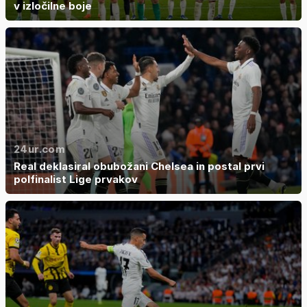
v izločilne boje
24ur.com
Real deklasiral obubožani Chelsea in postal prvi
polfinalist Lige prvakov