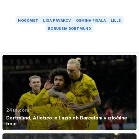
NOGOMET
LIGA PRVAKOV
OSMINA FINALA
LILLE
BORUSSIA DORTMUND
24ur.com
Dortmund, Atletico in Lazio ob Barceloni v izločilne
boje