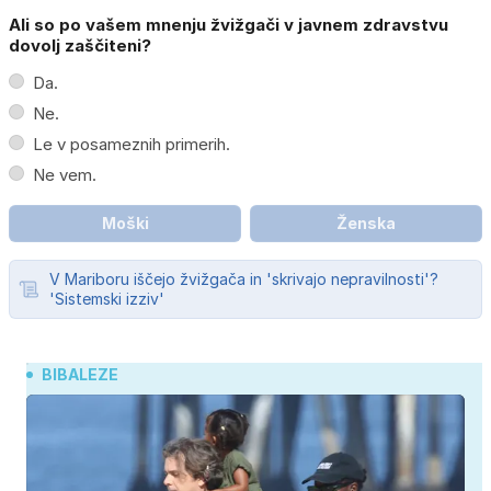
Ali so po vašem mnenju žvižgači v javnem zdravstvu
dovolj zaščiteni?
Da.
Ne.
Le v posameznih primerih.
Ne vem.
Moški
Ženska
V Mariboru iščejo žvižgača in 'skrivajo nepravilnosti'?
'Sistemski izziv'
BIBALEZE