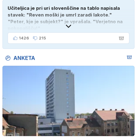
Učiteljica je pri uri slovenščine na tablo napisala
stavek: "Reven moški je umrl zaradi lakote."
"Peter, kje je subjekt?" je vprašala. "Verjetno na
pokopališču!"
1426
215
ANKETA