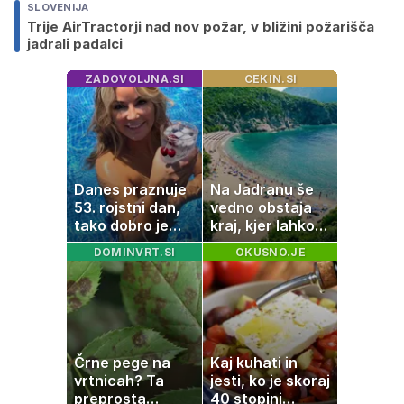
SLOVENIJA
Trije AirTractorji nad nov požar, v bližini požarišča
jadrali padalci
ZADOVOLJNA.SI
CEKIN.SI
Danes praznuje
Na Jadranu še
53. rojstni dan,
vedno obstaja
tako dobro je
kraj, kjer lahko
videti znana
dopustujete
DOMINVRT.SI
OKUSNO.JE
Slovenka
poceni:
nastanitev že od
10 evrov, kosilo
za pet evrov
Črne pege na
Kaj kuhati in
vrtnicah? Ta
jesti, ko je skoraj
preprosta
40 stopinj