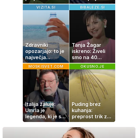
sestavina
Celzija: 5 kosil
VIZITA.SI
BIBALEZE.SI
pomaga
brez prižiganja
preprečiti
pečice
težavo
Zdravniki
Tanja Žagar
opozarjajo: to je
iskreno: Živeli
največja
smo na 40
napaka, ki jo
kvadratih, a
MOSKISVET.COM
OKUSNO.JE
ljudje delajo med
imela sem vse,
vročino
kar otrok
potrebuje
Italija žaluje:
Puding brez
Umrla je
kuhanja:
legenda, ki je s
preprost trik za
svojimi pesmimi
pripravo v le
zaznamovala
nekaj minutah
Italijo