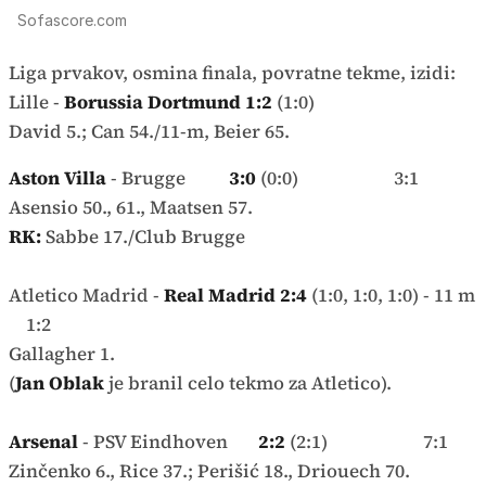
Sofascore.com
Liga prvakov, osmina finala, povratne tekme, izidi:
Lille -
Borussia Dortmund 1:2
(1:0)
David 5.; Can 54./11-m, Beier 65.
Aston Villa
- Brugge
3:0
(0:0) 3:1
Asensio 50., 61., Maatsen 57.
RK:
Sabbe 17./Club Brugge
Atletico Madrid -
Real Madrid 2:4
(1:0, 1:0, 1:0) - 11 m
1:2
Gallagher 1.
(
Jan Oblak
je branil celo tekmo za Atletico).
Arsenal
- PSV Eindhoven
2:2
(2:1) 7:1
Zinčenko 6., Rice 37.; Perišić 18., Driouech 70.