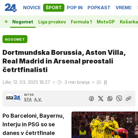
NOVICE
ŠPORT
POP IN
POPKAST
VREME
Nogomet
Liga prvakov
Formula 1
MotoGP
Košarka
NOGOMET
Dortmundska Borussia, Aston Villa,
Real Madrid in Arsenal preostali
četrtfinalisti
Lille, 12. 03. 2025 18.27
3 min branja
0
AVTOR:
STA
A.V.
Po Barceloni, Bayernu,
Interju in PSG so se
danes v četrtfinale