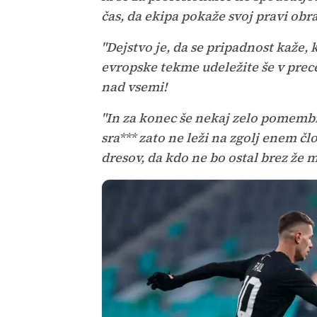
čas, da ekipa pokaže svoj pravi obra
"Dejstvo je, da se pripadnost kaže, 
evropske tekme udeležite še v prece
nad vsemi!
"In za konec še nekaj zelo pomembne
sra*** zato ne leži na zgolj enem čl
dresov, da kdo ne bo ostal brez že 