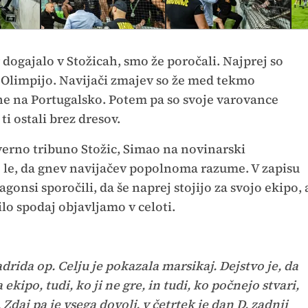
r dogajalo v Stožicah, smo že poročali. Najprej so
Olimpijo. Navijači zmajev so že med tekmo
rne na Portugalsko. Potem pa so svoje varovance
ti ostali brez dresov.
verno tribuno Stožic, Simao na novinarski
 je le, da gnev navijačev popolnoma razume. V zapisu
onsi sporočili, da še naprej stojijo za svojo ekipo, 
ilo spodaj objavljamo v celoti.
drida op. Celju je pokazala marsikaj. Dejstvo je, da
ekipo, tudi, ko ji ne gre, in tudi, ko počnejo stvari,
Zdaj pa je vsega dovolj, v četrtek je dan D, zadnji