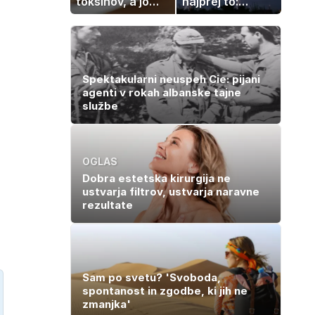
toksinov, a jo
najprej to:
imamo vsi radi:
strokovnjaki
to je najbolj
opozarjajo na
nezdrava riba, ki
pogosto napako
jo mnogi redno
uživajo
Spektakularni neuspeh Cie: pijani
agenti v rokah albanske tajne
službe
OGLAS
Dobra estetska kirurgija ne
ustvarja filtrov, ustvarja naravne
rezultate
Sam po svetu? 'Svoboda,
spontanost in zgodbe, ki jih ne
zmanjka'