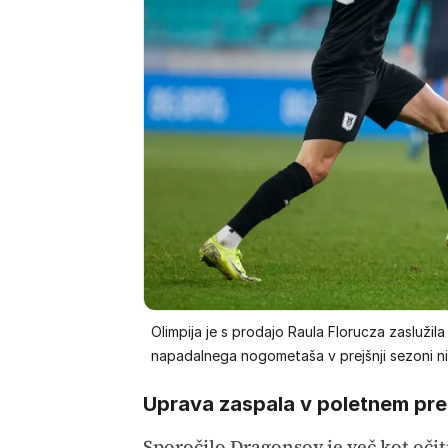
Olimpija je s prodajo Raula Florucza zaslužil
napadalnega nogometaša v prejšnji sezoni ni p
Uprava zaspala v poletnem pr
Sporočilo Dragonsov je več kot oči