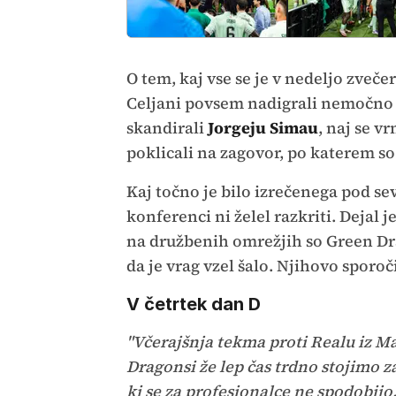
O tem, kaj vse se je v nedeljo zveče
Celjani povsem nadigrali nemočno 
skandirali
Jorgeju Simau
, naj se v
poklicali na zagovor, po katerem so 
Kaj točno je bilo izrečenega pod se
konferenci ni želel razkriti. Dejal
na družbenih omrežjih so Green Drag
da je vrag vzel šalo. Njihovo sporoč
V četrtek dan D
"Včerajšnja tekma proti Realu iz Ma
Dragonsi že lep čas trdno stojimo za 
ki se za profesionalce ne spodobijo. 