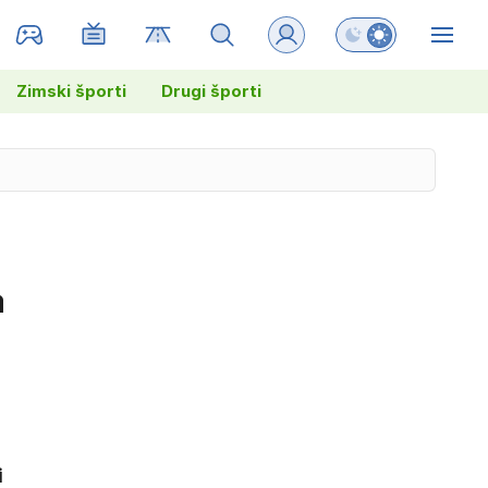
Preklopi barvni na
ZIN
Zimski športi
Drugi športi
a
i