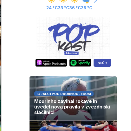
24 °C
33 °C
36 °C
35 °C
IGRALCI POD DROBNOGLEDOM
Mourinho zavihal rokave in
uvedel nova pravila v zvezdniški
slačilnici