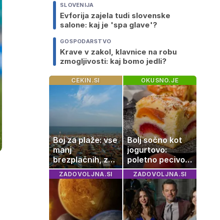
SLOVENIJA
Evforija zajela tudi slovenske
salone: kaj je 'spa glave'?
GOSPODARSTVO
Krave v zakol, klavnice na robu
zmogljivosti: kaj bomo jedli?
CEKIN.SI
OKUSNO.JE
Boj za plaže: vse
Bolj sočno kot
manj
jogurtovo:
brezplačnih, za
poletno pecivo,
ležalnik in
ki vedno uspe
ZADOVOLJNA.SI
ZADOVOLJNA.SI
senčnik tudi več
kot 40 evrov