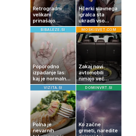
Retrogradni
Hčerki slavnega
velikani
igralca sta
prinašajo
ukradli vso
pomembne
pozornost
BIBALEZE.SI
MOSKISVET.COM
premike – kaj
pomeni, da so
Saturn, Neptun
in Pluton hkrati
retrogradni?
Poporodno
Zakaj novi
izpadanje las:
avtomobili
kaj je normalno
nimajo več
in kako si
rezervne gume?
VIZITA.SI
DOMINVRT.SI
pomagati
Polna je
Ko začne
nevarnih
grmeti, naredite