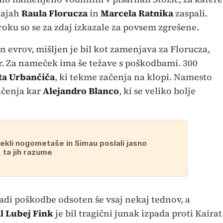
dajah
Raula Florucza
in
Marcela Ratnika
zaspali.
ku so se za zdaj izkazale za povsem zgrešene.
on evrov, mišljen je bil kot zamenjava za Florucza,
ar. Za nameček ima še težave s poškodbami. 300
ta Urbančiča
, ki tekme začenja na klopi. Namesto
ačenja kar
Alejandro Blanco
, ki se veliko bolje
lekli nogometaše in Simau poslali jasno
 ta jih razume
adi poškodbe odsoten še vsaj nekaj tednov, a
l Lubej Fink
je bil tragični junak izpada proti Kairat