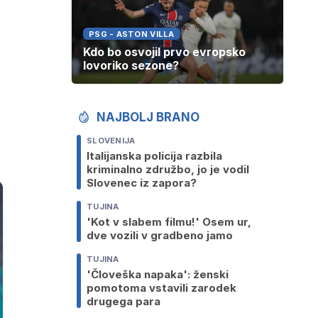
PSG - ASTON VILLA
Kdo bo osvojil prvo evropsko
lovoriko sezone?
NAJBOLJ BRANO
SLOVENIJA
Italijanska policija razbila
kriminalno združbo, jo je vodil
Slovenec iz zapora?
TUJINA
'Kot v slabem filmu!' Osem ur,
dve vozili v gradbeno jamo
TUJINA
'Človeška napaka': ženski
pomotoma vstavili zarodek
drugega para