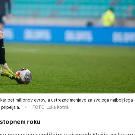
a kar pet milijonov evrov, a ustrezne menjave za svojega najboljšega
ripeljala.
FOTO: Luka Kotnik
estopnem roku
tno namenjeno vodilnim v pisarnah Stožic, za katere