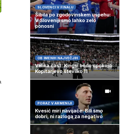
SLOVENCI V FINALU
Šibila po zgodovinskem uspehu:
V Sloveniji smo lahko zelo
ponosni
OB IMENIH NAJVEČJIH
Velika čast: Kingsi bodo upokojili
Kopitarjevo številko 11
a
PORAZ V ARMENIJI
Kvesić miri navijače: Bili smo
dobri, ni razloga za negativo