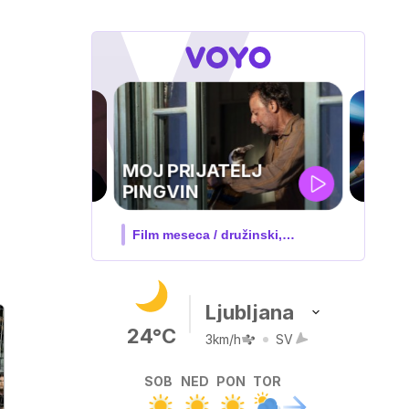
UEFA
SUPERPOKAL
V živo na VOYO: sreda ob 20.30
Ljubljana
24°C
3km/h
SV
SOB
NED
PON
TOR