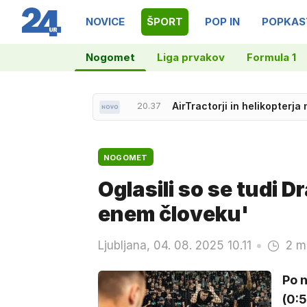
NOVICE
ŠPORT
POP IN
POPKAS
Nogomet
Liga prvakov
Formula 1
20.37
AirTractorji in helikopterja
21.10
Tschofenig do zmage v Cour
NOGOMET
Oglasili so se tudi D
enem človeku'
Ljubljana, 04. 08. 2025 10.11
2 m
Po n
(0:5