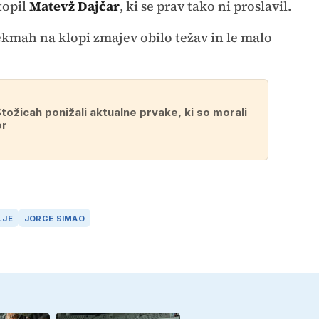
topil
Matevž Dajčar
, ki se prav tako ni proslavil.
kmah na klopi zmajev obilo težav in le malo
Stožicah ponižali aktualne prvake, ki so morali
or
LJE
JORGE SIMAO