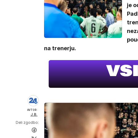
je 
Padl
tre
nez
poud
na trenerju.
AVTOR:
J.B.
Deli zgodbo: