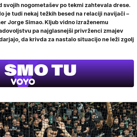
od svojih nogometašev po tekmi zahtevala drese.
o je tudi nekaj težkih besed na relaciji navijači –
ner Jorge Simao. Kljub vidno izraženemu
adovoljstvu pa najglasnejši privrženci zmajev
arjajo, da krivda za nastalo situacijo ne leži zgolj