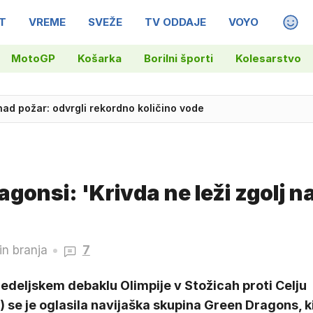
T
VREME
SVEŽE
TV ODDAJE
VOYO
MAGA
MotoGP
Košarka
Borilni športi
Kolesarstvo
 nad požar: odvrgli rekordno količino vode
chevelu, Slovenci daleč od vrha
ragonsi: 'Krivda ne leži zgolj n
in branja
7
edeljskem debaklu Olimpije v Stožicah proti Celju
) se je oglasila navijaška skupina Green Dragons, k