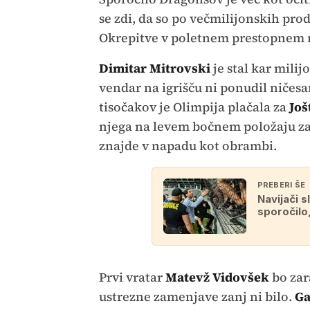
se zdi, da so po večmilijonskih pro
Okrepitve v poletnem prestopnem ro
Dimitar Mitrovski
je stal kar milij
vendar na igrišču ni ponudil ničes
tisočakov je Olimpija plačala za
Još
njega na levem bočnem položaju z
znajde v napadu kot obrambi.
PREBERI ŠE
Navijači s
sporočilo,
Prvi vratar
Matevž Vidovšek
bo zar
ustrezne zamenjave zanj ni bilo.
Ga