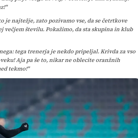
z!"
ko je najtežje, zato pozivamo vse, da se četrtkove
j večjem številu. Pokažimo, da sta skupina in klub
ga: tega trenerja je nekdo pripeljal. Krivda za vso
oveku! Aja pa še to, nikar ne oblecite oranžnih
med tekmo!"