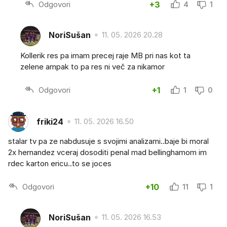
Odgovori
+3
4
1
NoriSušan
11. 05. 2026 20.28
Kollerik res pa imam precej raje MB pri nas kot ta
zelene ampak to pa res ni več za nikamor
Odgovori
+1
1
0
friki24
11. 05. 2026 16.50
stalar tv pa ze nabdusuje s svojimi analizami..baje bi moral
2x hernandez vceraj dosoditi penal mad bellinghamom im
rdec karton ericu..to se joces
Odgovori
+10
11
1
NoriSušan
11. 05. 2026 16.53