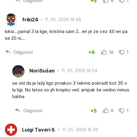
Odgovori
+5
6
1
friki24
11. 05. 2026 16.48
kiksi…yamal 3 la lige, kristina sam 2.. en je ze cez 40 en pa
se 20 ni…
Odgovori
+9
10
1
NoriSušan
11. 05. 2026 16.54
se vid da je lažji ligo prvakov 3 tekme pokradt kot 30 v
la ligi. No letos so jih krepko več ampak še vedno minus
hahha
Odgovori
+5
6
1
Luigi Taveri II.
11. 05. 2026 16.39