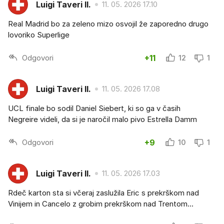
Luigi Taveri II.
11. 05. 2026 17.10
Real Madrid bo za zeleno mizo osvojil že zaporedno drugo
lovoriko Superlige
Odgovori
+11
12
1
Luigi Taveri II.
11. 05. 2026 17.08
UCL finale bo sodil Daniel Siebert, ki so ga v časih
Negreire videli, da si je naročil malo pivo Estrella Damm
Odgovori
+9
10
1
Luigi Taveri II.
11. 05. 2026 17.03
Rdeč karton sta si včeraj zaslužila Eric s prekrškom nad
Vinijem in Cancelo z grobim prekrškom nad Trentom...