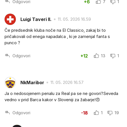
Odgovori
+6
7
1
Luigi Taveri II.
11. 05. 2026 16.59
Če predsednik kluba noče na El Classico, zakaj bi to
pričakovali od enega napadalca , ki je zamenjal fanta s
punco ?
Odgovori
+12
13
1
NkMaribor
11. 05. 2026 16.57
Ja o nedosojenem penalu za Real pa se ne govori?Seveda
vedno v prid Barca kakor v Sloveniji za žabarje!😠
Odgovori
-18
1
19