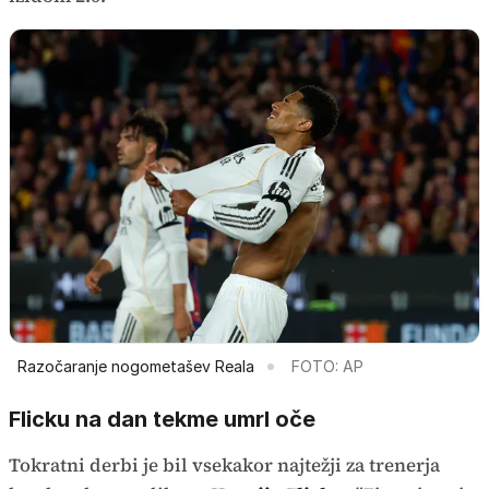
Razočaranje nogometašev Reala
FOTO: AP
Flicku na dan tekme umrl oče
Tokratni derbi je bil vsekakor najtežji za trenerja