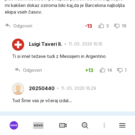
mi kakšen dokaz oziroma bilo kaj,da je Barcelona najboljša
ekipa vseh časov.
Odgovori
-13
3
16
Luigi Taveri II.
11. 05. 2026 16.16
Ti si imel težave tudi z Messijem in Argentino
Odgovori
+13
14
1
26250440
11. 05. 2026 16.29
Tud Šme vas je včeraj izdal...
Odgovori
+9
10
1
Luigi Taveri II.
11. 05. 2026 16.45