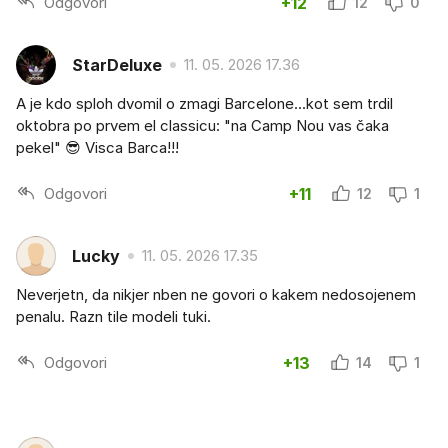
Odgovori
+12
12
0
StarDeluxe
11. 05. 2026 17.36
A je kdo sploh dvomil o zmagi Barcelone...kot sem trdil
oktobra po prvem el classicu: "na Camp Nou vas čaka
pekel" 😎 Visca Barca!!!
Odgovori
+11
12
1
Lucky
11. 05. 2026 17.35
Neverjetn, da nikjer nben ne govori o kakem nedosojenem
penalu. Razn tile modeli tuki.
Odgovori
+13
14
1