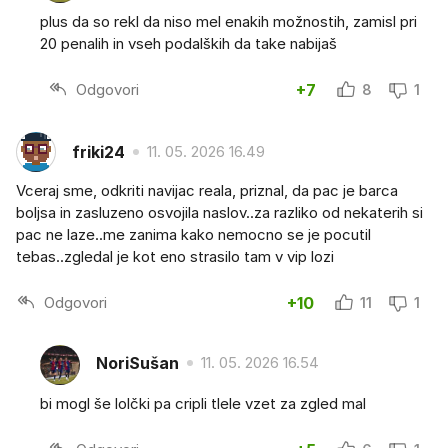
plus da so rekl da niso mel enakih možnostih, zamisl pri
20 penalih in vseh podalških da take nabijaš
Odgovori
+7
8
1
friki24
11. 05. 2026 16.49
Vceraj sme, odkriti navijac reala, priznal, da pac je barca
boljsa in zasluzeno osvojila naslov..za razliko od nekaterih si
pac ne laze..me zanima kako nemocno se je pocutil
tebas..zgledal je kot eno strasilo tam v vip lozi
Odgovori
+10
11
1
NoriSušan
11. 05. 2026 16.54
bi mogl še lolčki pa cripli tlele vzet za zgled mal