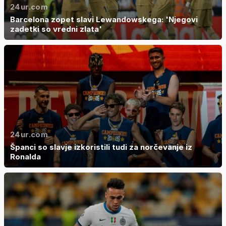
24ur.com
Barcelona zopet slavi Lewandowskega: 'Njegovi
zadetki so vredni zlata'
24ur.com
Španci so slavje izkoristili tudi za norčevanje iz
Ronalda