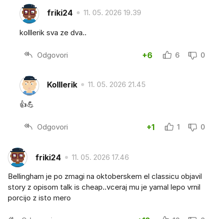
friki24
11. 05. 2026 19.39
kolllerik sva ze dva..
Odgovori
+6
6
0
Kolllerik
11. 05. 2026 21.45
👍💪
Odgovori
+1
1
0
friki24
11. 05. 2026 17.46
Bellingham je po zmagi na oktoberskem el classicu objavil
story z opisom talk is cheap..vceraj mu je yamal lepo vrnil
porcijo z isto mero