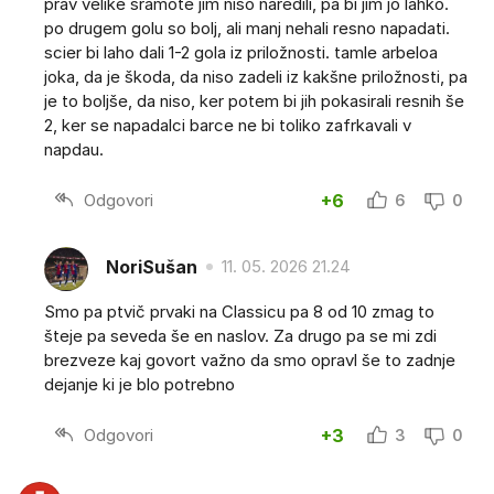
prav velike sramote jim niso naredili, pa bi jim jo lahko.
po drugem golu so bolj, ali manj nehali resno napadati.
scier bi laho dali 1-2 gola iz priložnosti. tamle arbeloa
joka, da je škoda, da niso zadeli iz kakšne priložnosti, pa
je to boljše, da niso, ker potem bi jih pokasirali resnih še
2, ker se napadalci barce ne bi toliko zafrkavali v
napdau.
Odgovori
+6
6
0
NoriSušan
11. 05. 2026 21.24
Smo pa ptvič prvaki na Classicu pa 8 od 10 zmag to
šteje pa seveda še en naslov. Za drugo pa se mi zdi
brezveze kaj govort važno da smo opravl še to zadnje
dejanje ki je blo potrebno
Odgovori
+3
3
0