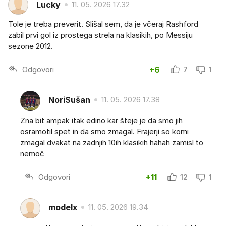
Lucky
11. 05. 2026 17.32
Tole je treba preverit. Slišal sem, da je včeraj Rashford
zabil prvi gol iz prostega strela na klasikih, po Messiju
sezone 2012.
Odgovori
+6
7
1
NoriSušan
11. 05. 2026 17.38
Zna bit ampak itak edino kar šteje je da smo jih
osramotil spet in da smo zmagal. Frajerji so komi
zmagal dvakat na zadnjih 10ih klasikih hahah zamisl to
nemoč
Odgovori
+11
12
1
modelx
11. 05. 2026 19.34