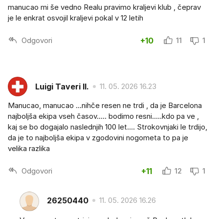
manucao mi še vedno Realu pravimo kraljevi klub , čeprav
je le enkrat osvojil kraljevi pokal v 12 letih
Odgovori
+10
11
1
Luigi Taveri II.
11. 05. 2026 16.23
Manucao, manucao ...nihče resen ne trdi , da je Barcelona
najboljša ekipa vseh časov..... bodimo resni.....kdo pa ve ,
kaj se bo dogajalo naslednjih 100 let.... Strokovnjaki le trdijo,
da je to najboljša ekipa v zgodovini nogometa to pa je
velika razlika
Odgovori
+11
12
1
26250440
11. 05. 2026 16.26