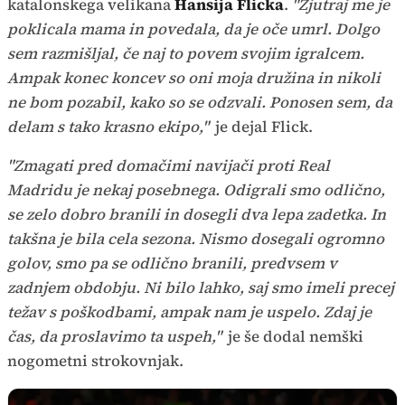
katalonskega velikana
Hansija Flicka
.
"Zjutraj me je
poklicala mama in povedala, da je oče umrl. Dolgo
sem razmišljal, če naj to povem svojim igralcem.
Ampak konec koncev so oni moja družina in nikoli
ne bom pozabil, kako so se odzvali. Ponosen sem, da
delam s tako krasno ekipo,"
je dejal Flick.
"Zmagati pred domačimi navijači proti Real
Madridu je nekaj posebnega. Odigrali smo odlično,
se zelo dobro branili in dosegli dva lepa zadetka. In
takšna je bila cela sezona. Nismo dosegali ogromno
golov, smo pa se odlično branili, predvsem v
zadnjem obdobju. Ni bilo lahko, saj smo imeli precej
težav s poškodbami, ampak nam je uspelo. Zdaj je
čas, da proslavimo ta uspeh,"
je še dodal nemški
nogometni strokovnjak.