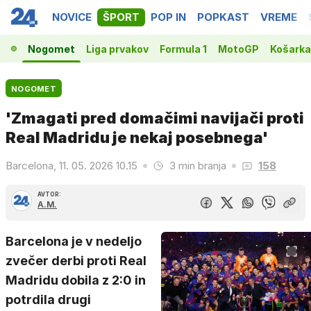
NOVICE
ŠPORT
POP IN
POPKAST
VREME
Nogomet
Liga prvakov
Formula 1
MotoGP
Košarka
NOGOMET
'Zmagati pred domačimi navijači proti
Real Madridu je nekaj posebnega'
Barcelona, 11. 05. 2026 10.15
3 min branja
158
AVTOR:
A.M.
Barcelona je v nedeljo
zvečer derbi proti Real
Madridu dobila z 2:0 in
potrdila drugi