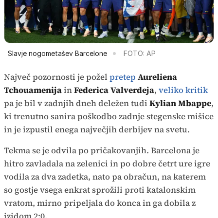
Slavje nogometašev Barcelone
FOTO: AP
Največ pozornosti je požel
pretep
Aureliena
Tchouamenija
in
Federica Valverdeja
,
veliko kritik
pa je bil v zadnjih dneh deležen tudi
Kylian Mbappe
,
ki trenutno sanira poškodbo zadnje stegenske mišice
in je izpustil enega največjih derbijev na svetu.
Tekma se je odvila po pričakovanjih. Barcelona je
hitro zavladala na zelenici in po dobre četrt ure igre
vodila za dva zadetka, nato pa obračun, na katerem
so gostje vsega enkrat sprožili proti katalonskim
vratom, mirno pripeljala do konca in ga dobila z
izidom 2:0.