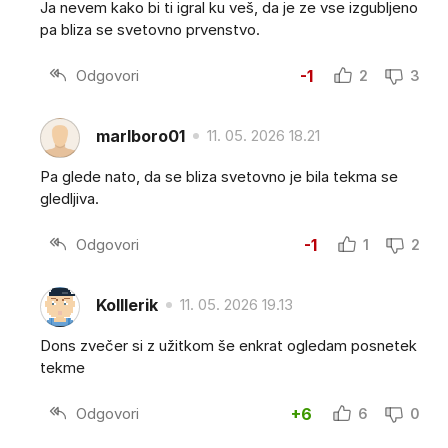
Ja nevem kako bi ti igral ku veš, da je ze vse izgubljeno
pa bliza se svetovno prvenstvo.
Odgovori
-1
2
3
marlboro01
11. 05. 2026 18.21
Pa glede nato, da se bliza svetovno je bila tekma se
gledljiva.
Odgovori
-1
1
2
Kolllerik
11. 05. 2026 19.13
Dons zvečer si z užitkom še enkrat ogledam posnetek
tekme
Odgovori
+6
6
0