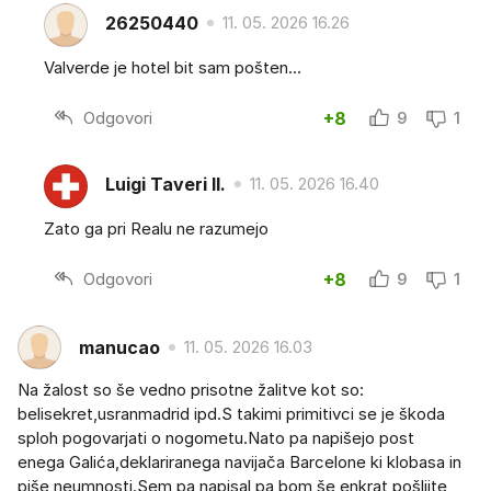
26250440
11. 05. 2026 16.26
Valverde je hotel bit sam pošten...
Odgovori
+8
9
1
Luigi Taveri II.
11. 05. 2026 16.40
Zato ga pri Realu ne razumejo
Odgovori
+8
9
1
manucao
11. 05. 2026 16.03
Na žalost so še vedno prisotne žalitve kot so:
belisekret,usranmadrid ipd.S takimi primitivci se je škoda
sploh pogovarjati o nogometu.Nato pa napišejo post
enega Galića,deklariranega navijača Barcelone ki klobasa in
piše neumnosti.Sem pa napisal pa bom še enkrat,pošljite