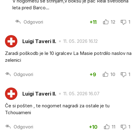
V nogometu se strinjam,v boksu je pač Real svetlobna
leta pred Barco...
Odgovori
+11
12
1
Luigi Taveri II.
11. 05. 2026 16.12
Zaradi poškodb je le 10 igralcev La Masie potrdilo naslov na
zelenici
Odgovori
+9
10
1
Luigi Taveri II.
11. 05. 2026 16.07
Če si pošten , te nogomet nagradi za ostale je tu
Tchouameni
Odgovori
+10
11
1