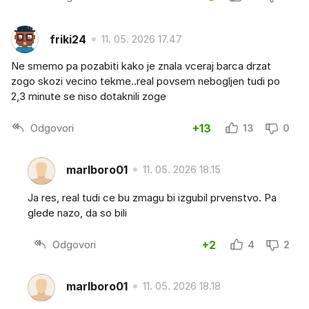
friki24
11. 05. 2026 17.47
Ne smemo pa pozabiti kako je znala vceraj barca drzat
zogo skozi vecino tekme..real povsem nebogljen tudi po
2,3 minute se niso dotaknili zoge
Odgovori
+13
13
0
marlboro01
11. 05. 2026 18.15
Ja res, real tudi ce bu zmagu bi izgubil prvenstvo. Pa
glede nazo, da so bili
Odgovori
+2
4
2
marlboro01
11. 05. 2026 18.18