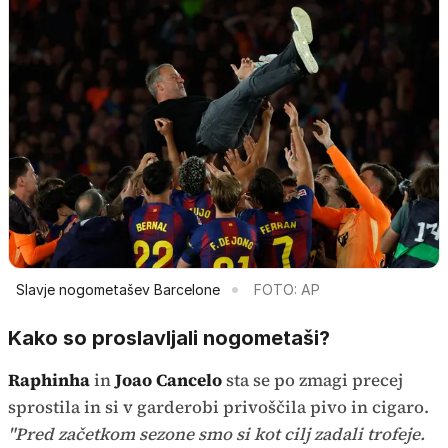
Slavje nogometašev Barcelone
FOTO: AP
Kako so proslavljali nogometaši?
Raphinha
in
Joao Cancelo
sta se po zmagi precej
sprostila in si v garderobi privoščila pivo in cigaro.
"Pred začetkom sezone smo si kot cilj zadali trofeje.