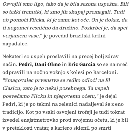
Osvojili smo ligo, tako da je bila sezona uspešna. Bili
so težki trenutki, ki smo jih skupaj premagali. Tudi
ob pomoči Flicka, ki je zame kot oče. On je dokaz, da
ti nogomet resnično da družino. Poskrbel je, da spet
verjamem vase,"
je povedal brazilski krilni
napadalec.
Nekateri so uspeh proslavili na precej bolj zdrav
način.
Pedri
,
Dani Olmo
in
Eric Garcia
so se namreč
odpravili na nočno vožnjo s kolesi po Barceloni.
"Zmagovalec prvenstva se redko odloči na El
Clasicu, zato je to nekaj posebnega. Ta uspeh
posvečamo Flicku in njegovemu očetu,"
je dejal
Pedri, ki je po tekmi na zelenici nadaljeval še z eno
tradicijo. Kot po vsaki osvojeni trofeji je tudi tokrat
izvedel enajstmetrovko proti svojemu očetu, ki je bil
v preteklosti vratar, a kariero sklenil po smrti