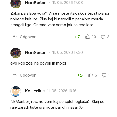
NoriSušan
11. 05. 2026 17.03
Zakaj pa slaba volja? Vi se morte itak skoz tepst pjanci
nobene kulture. Plus kaj bi naredili z penalom morda
zmagali ligo. Ostane vam samo jok za eno leto.
Odgovori
+7
10
3
NoriSušan
11. 05. 2026 17.30
evo kdo zdaj ne govori in molči
Odgovori
+5
6
1
Kolllerik
11. 05. 2026 19.16
NkMaribor, res. ne vem kaj se sploh oglašaš. Skrij se
raje zaradi tiste sramote par dni nazaj 😡