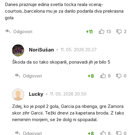
Danes praznuje edina svetla tocka reala vceraj-
courtois..barcelona mu je za darilo podarila dva prekrasna
gola
Odgovori
+11
13
2
NoriSušan
11. 05. 2026 20.27
Škoda da so tako skoparili, ponavadi jih je bilo 5
Odgovori
+8
8
0
Lucky
11. 05. 2026 20.50
Zdej, ko je popil 2 gola, Garcia pa nbenga, gre Zamora
skor zihr Garcii. Težki dnevi za kapetana broda. Z tako
nemirnim morjem, se že dolg ni spopadal.
Odgovori
+8
8
0