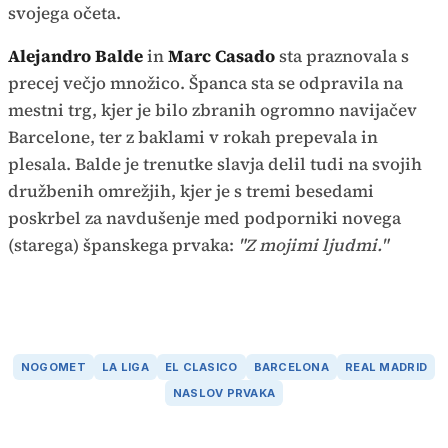
svojega očeta.
Alejandro Balde
in
Marc Casado
sta praznovala s
precej večjo množico. Španca sta se odpravila na
mestni trg, kjer je bilo zbranih ogromno navijačev
Barcelone, ter z baklami v rokah prepevala in
plesala. Balde je trenutke slavja delil tudi na svojih
družbenih omrežjih, kjer je s tremi besedami
poskrbel za navdušenje med podporniki novega
(starega) španskega prvaka:
"Z mojimi ljudmi."
NOGOMET
LA LIGA
EL CLASICO
BARCELONA
REAL MADRID
NASLOV PRVAKA