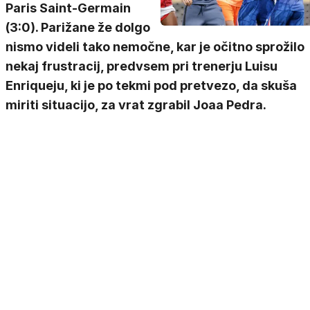
Paris Saint-Germain
(3:0). Parižane že dolgo
nismo videli tako nemočne, kar je očitno sprožilo
nekaj frustracij, predvsem pri trenerju Luisu
Enriqueju, ki je po tekmi pod pretvezo, da skuša
miriti situacijo, za vrat zgrabil Joaa Pedra.