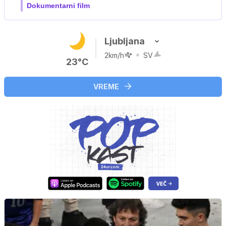
Film meseca / družinski, pustolovski
Ljubljana
2km/h
SV
23°C
VREME