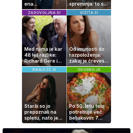
ena
spreminja: to so
najbogatejših
veščine, ki vam
ZADOVOLJNA.SI
VIZITA.SI
ločenk na svetu
lahko prinesejo
višjo plačo
Med njima je kar
Od imunosti do
48 let razlike:
razpoloženja:
Richard Gere in
zakaj je črevesje
mlada soigralka
v središču
BIBALEZE.SI
OKUSNO.JE
ujeta v prisrčnih
pozornosti
trenutkih
Starši so jo
Po 50. letu telo
prepoznali na
potrebuje več
spletu, nato je
beljakovin: 7
ostala brez
okusnih
službe
receptov za