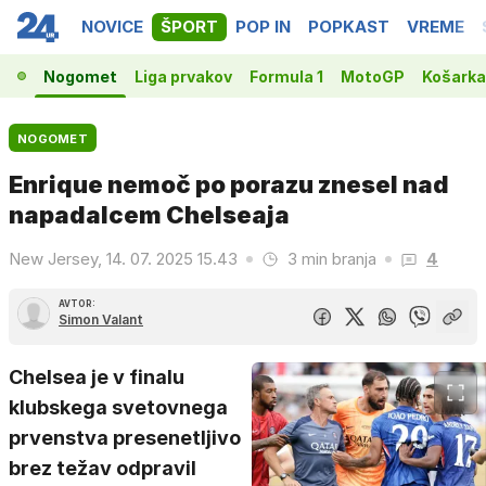
NOVICE
ŠPORT
POP IN
POPKAST
VREME
Nogomet
Liga prvakov
Formula 1
MotoGP
Košarka
NOGOMET
Enrique nemoč po porazu znesel nad
napadalcem Chelseaja
New Jersey, 14. 07. 2025 15.43
3 min branja
4
AVTOR:
Simon Valant
Chelsea je v finalu
klubskega svetovnega
prvenstva presenetljivo
brez težav odpravil