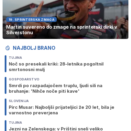
19. SPRINTERSKA ZMAGA
Martin suvereno do zmage na sprinterski dirki v
Silverstonu
NAJBOLJ BRANO
TUJINA
Noč so presekali kriki: 28-letnika pogoltnil
smrtonosni mulj
GOSPODARSTVO
Smrdi po razpadajočem truplu, ljudi sili na
bruhanje: 'Nihče noče piti kave'
SLOVENIJA
Pirc Musar: Najboljši prijateljici že 20 let, bila je
varnostno preverjena
TUJINA
Jezni na Zelenskega: v Prištini sneli veliko