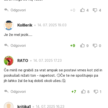
Odgovori
+0
4
4
Kolllerik
14. 07. 2025 19.03
Je že mel jezik....
Odgovori
+9
9
0
RATO
14. 07. 2025 17.23
Če miriš ne grabiš za vrat ampak se postavi vmes kot zid in
poskušaš nižati ton - napetost. 🙄Če te ne spoštujejo pa
jih lahko žal še kaj dobiš okoli ušes.🤔
Odgovori
+7
8
1
kritika1
14. 07. 2025 16.23