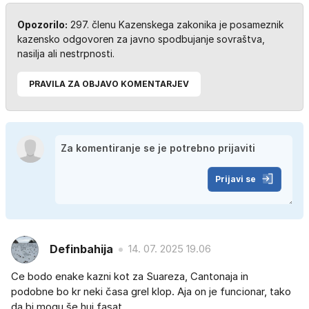
Opozorilo:
297. členu Kazenskega zakonika je posameznik
kazensko odgovoren za javno spodbujanje sovraštva,
nasilja ali nestrpnosti.
PRAVILA ZA OBJAVO KOMENTARJEV
Prijavi se
Definbahija
14. 07. 2025 19.06
Ce bodo enake kazni kot za Suareza, Cantonaja in
podobne bo kr neki časa grel klop. Aja on je funcionar, tako
da bi mogu še huj fasat