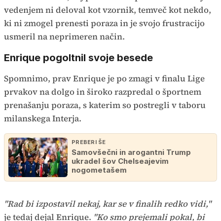
vedenjem ni deloval kot vzornik, temveč kot nekdo,
ki ni zmogel prenesti poraza in je svojo frustracijo
usmeril na neprimeren način.
Enrique pogoltnil svoje besede
Spomnimo, prav Enrique je po zmagi v finalu Lige
prvakov na dolgo in široko razpredal o športnem
prenašanju poraza, s katerim so postregli v taboru
milanskega Interja.
PREBERI ŠE
Samovšečni in arogantni Trump
ukradel šov Chelseajevim
nogometašem
"Rad bi izpostavil nekaj, kar se v finalih redko vidi,"
je tedaj dejal Enrique.
"Ko smo prejemali pokal, bi