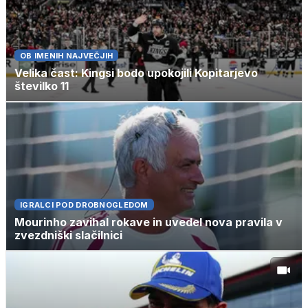
OB IMENIH NAJVEČJIH
Velika čast: Kingsi bodo upokojili Kopitarjevo
številko 11
IGRALCI POD DROBNOGLEDOM
Mourinho zavihal rokave in uvedel nova pravila v
zvezdniški slačilnici