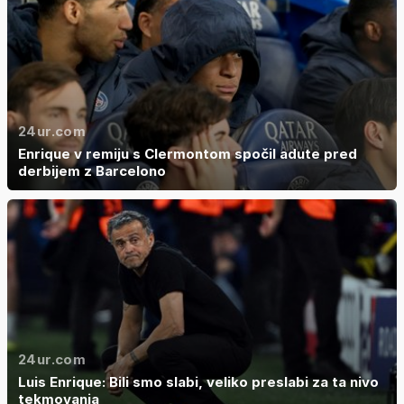
24ur.com
Enrique v remiju s Clermontom spočil adute pred
derbijem z Barcelono
24ur.com
Luis Enrique: Bili smo slabi, veliko preslabi za ta nivo
tekmovanja