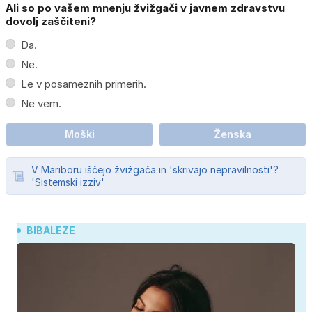
Ali so po vašem mnenju žvižgači v javnem zdravstvu
dovolj zaščiteni?
Da.
Ne.
Le v posameznih primerih.
Ne vem.
Moški
Ženska
V Mariboru iščejo žvižgača in 'skrivajo nepravilnosti'?
'Sistemski izziv'
BIBALEZE