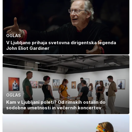
vsak dan
OGLAS
V Ljubljano prihaja svetovna dirigentska legenda
John Eliot Gardiner
OGLAS
Kam v Ljubljani poleti? Od rimskih ostalin do
sodobne umetnosti in večernih koncertov