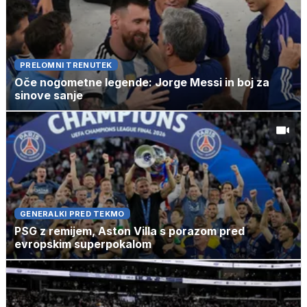
PRELOMNI TRENUTEK
Oče nogometne legende: Jorge Messi in boj za
sinove sanje
GENERALKI PRED TEKMO
PSG z remijem, Aston Villa s porazom pred
evropskim superpokalom