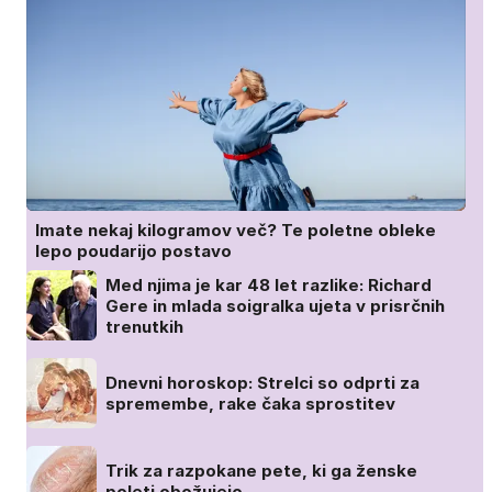
Imate nekaj kilogramov več? Te poletne obleke
lepo poudarijo postavo
Med njima je kar 48 let razlike: Richard
Gere in mlada soigralka ujeta v prisrčnih
trenutkih
Dnevni horoskop: Strelci so odprti za
spremembe, rake čaka sprostitev
Trik za razpokane pete, ki ga ženske
poleti obožujejo