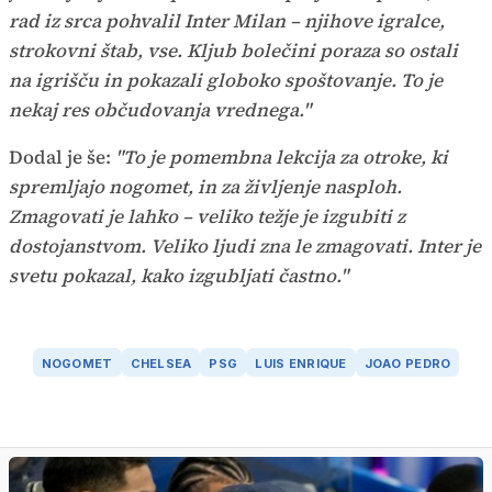
rad iz srca pohvalil Inter Milan – njihove igralce,
strokovni štab, vse. Kljub bolečini poraza so ostali
na igrišču in pokazali globoko spoštovanje. To je
nekaj res občudovanja vrednega."
Dodal je še:
"To je pomembna lekcija za otroke, ki
spremljajo nogomet, in za življenje nasploh.
Zmagovati je lahko – veliko težje je izgubiti z
dostojanstvom. Veliko ljudi zna le zmagovati. Inter je
svetu pokazal, kako izgubljati častno."
NOGOMET
CHELSEA
PSG
LUIS ENRIQUE
JOAO PEDRO