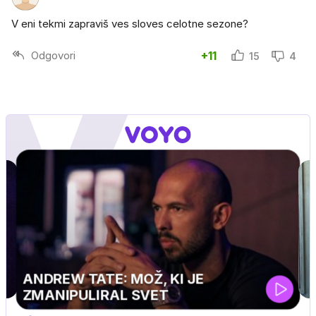
V eni tekmi zapraviš ves sloves celotne sezone?
Odgovori
+11
15
4
J PRIJATELJ PINGVIN