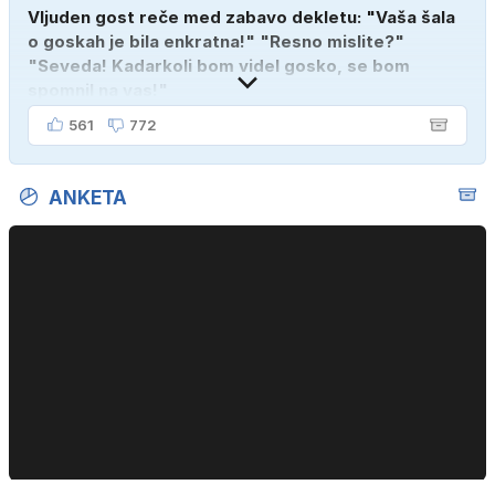
Vljuden gost reče med zabavo dekletu: "Vaša šala
o goskah je bila enkratna!" "Resno mislite?"
"Seveda! Kadarkoli bom videl gosko, se bom
spomnil na vas!"
561
772
ANKETA