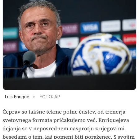
Luis Enrique
FOTO: AP
Čeprav so takšne tekme polne čustev, od trenerja
svetovnega formata pričakujemo več. Enriquejeva
dejanja so v neposrednem nasprotju z njegovimi
besedami o tem, kaj pomeni biti poraženec. S svojim