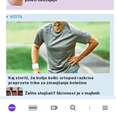
VIZITA
Kaj storiti, če bolijo kolki: ortoped razkriva
preproste trike za zmanjšanje bolečine
Želite shujšati? Skrivnost je v majhnih
navadah in ne v dieti
Jogurt ni dober le za prebavo – vpliva