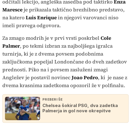
odčitali lekcijo, angleška zasedba pod taktirko
Enza
Maresce
je prikazala taktično brezhibno predstavo,
na katero
Luis Enrique
in njegovi varovanci niso
imeli pravega odgovora.
Za zmago modrih je v prvi vrsti poskrbel
Cole
Palmer
, po tekmi izbran za najboljšega igralca
turnirja, ki je z dvema povsem podobnima
zaključkoma popeljal Londončane do dveh zadetkov
prednosti. Piko na i povsem zasluženi zmagi
Angležev je postavil novinec
Joao Pedro
, ki je nase z
dvema krasnima zadetkoma opozoril že v polfinalu.
PREBERI ŠE
Chelsea šokiral PSG, dva zadetka
Palmerja in gol nove okrepitve