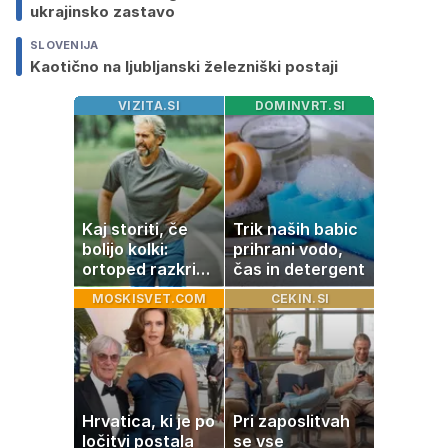
ukrajinsko zastavo
SLOVENIJA
Kaotično na ljubljanski železniški postaji
VIZITA.SI
DOMINVRT.SI
Kaj storiti, če
Trik naših babic
bolijo kolki:
prihrani vodo,
ortoped razkriva
čas in detergent
preproste trike
MOSKISVET.COM
CEKIN.SI
za zmanjšanje
bolečine
Hrvatica, ki je po
Pri zaposlitvah
ločitvi postala
se vse