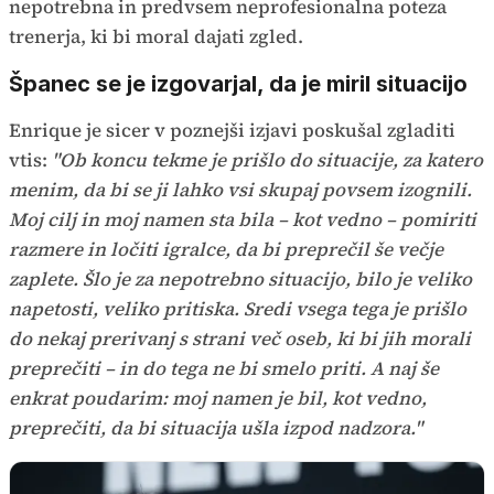
nepotrebna in predvsem neprofesionalna poteza
trenerja, ki bi moral dajati zgled.
Španec se je izgovarjal, da je miril situacijo
Enrique je sicer v poznejši izjavi poskušal zgladiti
vtis:
"Ob koncu tekme je prišlo do situacije, za katero
menim, da bi se ji lahko vsi skupaj povsem izognili.
Moj cilj in moj namen sta bila – kot vedno – pomiriti
razmere in ločiti igralce, da bi preprečil še večje
zaplete. Šlo je za nepotrebno situacijo, bilo je veliko
napetosti, veliko pritiska. Sredi vsega tega je prišlo
do nekaj prerivanj s strani več oseb, ki bi jih morali
preprečiti – in do tega ne bi smelo priti. A naj še
enkrat poudarim: moj namen je bil, kot vedno,
preprečiti, da bi situacija ušla izpod nadzora."