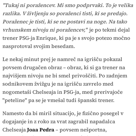
"Tukaj ni poražencev. Mi smo podprvaki. To je velika
razlika. V življenju so poraženci tisti, ki se predajo.
Poraženec je tisti, ki se ne postavi na noge. Na tako
vrhunskem nivoju ni poražencev,"
je po tekmi dejal
trener PSG-ja Enrique, ki pa je s svojo potezo močno
nasprotoval svojim besedam.
Le nekaj minut prej je namreč na igrišču pokazal
povsem drugačen obraz – obraz, ki si ga trener na
najvišjem nivoju ne bi smel privoščiti. Po zadnjem
sodnikovem žvižgu je na igrišču zavrelo med
nogometaši Chelseaja in PSG-ja, med prerivajoče
"peteline" pa se je vmešal tudi španski trener.
Namesto da bi miril situacijo, je fizično posegel v
dogajanje in z roko za vrat zagrabil napadalca
Chelseaja
Joaa Pedra
– povsem nešportna,