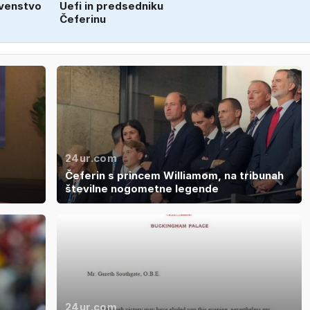
venstvo
Uefi in predsedniku
Čeferinu
24ur.com
Čeferin s princem Williamom, na tribunah
številne nogometne legende
24ur.com