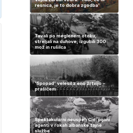
resnica, je to dobra zgodba'
Tavali po meglenem otoku,
streljali na duhove, izgubili 300
mož in rušilca
'Spopad' velesil z eno žrtvijo –
prašičem
Spektakularni neuspeh Cie: pijani
agenti v rokah albanske tajne
službe