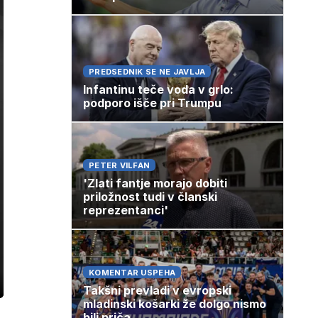
PREDSEDNIK SE NE JAVLJA
Infantinu teče voda v grlo:
podporo išče pri Trumpu
PETER VILFAN
'Zlati fantje morajo dobiti
priložnost tudi v članski
reprezentanci'
KOMENTAR USPEHA
ozaslonski
Takšni prevladi v evropski
in
mladinski košarki že dolgo nismo
bili priča