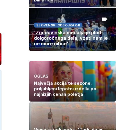
SLOVENSKI ODBOJKARJI
'Zgodovinska medalja je plod
dolgoročnega dela, vzeti nam je
ne more nihče'
OGLAS
Največja akcija te sezone:
priljubljeni lepotni izdelki po
najnižjih cenah poletja
Vojna zaradi vedra: 'Tudi, če ni