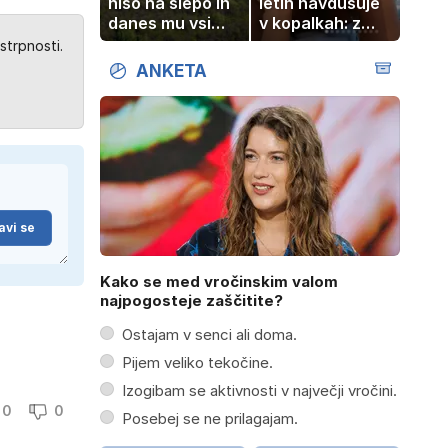
hišo na slepo in
letih navdušuje
danes mu vsi
v kopalkah: z
zavidajo
možem uživa v
strpnosti.
romantičnem
ANKETA
poletju
avi se
Kako se med vročinskim valom
najpogosteje zaščitite?
Ostajam v senci ali doma.
Pijem veliko tekočine.
Izogibam se aktivnosti v največji vročini.
0
0
Posebej se ne prilagajam.