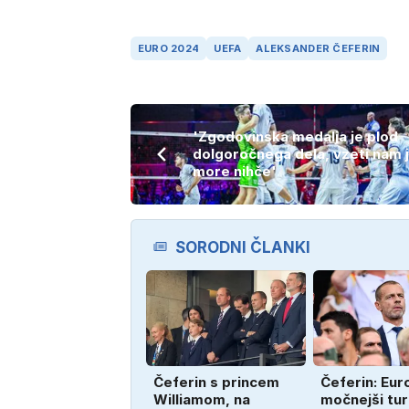
EURO 2024
UEFA
ALEKSANDER ČEFERIN
'Zgodovinska medalja je plod
dolgoročnega dela, vzeti nam 
more nihče'
SORODNI ČLANKI
Čeferin s princem
Čeferin: Euro
Williamom, na
močnejši tur