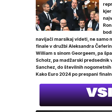
repr
kjer
naj
Rona
bodr
navijači marsikaj videti, ne samo na
finale v družbi Aleksandra Čeferin
William s sinom Georgeem, pa špansk
Scholz, pa madžarski predsednik v
Sanchez, do številnih nogometnih 
Kako Euro 2024 po prespani finaln