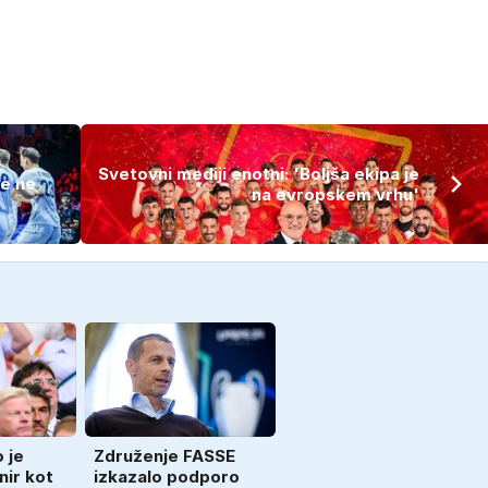
Svetovni mediji enotni: 'Boljša ekipa je
je ne
na evropskem vrhu'
 je
Združenje FASSE
nir kot
izkazalo podporo