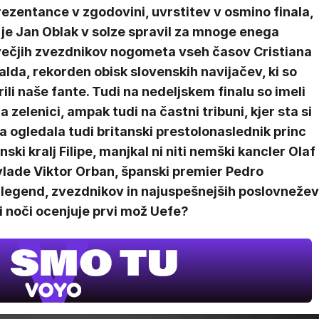
ezentance v zgodovini, uvrstitev v osmino finala,
 je Jan Oblak v solze spravil za mnoge enega
večjih zvezdnikov nogometa vseh časov Cristiana
lda, rekorden obisk slovenskih navijačev, ki so
ili naše fante. Tudi na nedeljskem finalu so imeli
 zelenici, ampak tudi na častni tribuni, kjer sta si
a ogledala tudi britanski prestolonaslednik princ
i kralj Filipe, manjkal ni niti nemški kancler Olaf
lade Viktor Orban, španski premier Pedro
legend, zvezdnikov in najuspešnejših poslovnežev
i noči ocenjuje prvi mož Uefe?