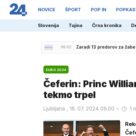
NOVICE
ŠPORT
POP IN
POPKAS
Slovenija
Tujina
Črna kronika
D
06.02
Zaradi 13 predorov za žabe
EURO 2024
Čeferin: Princ William
tekmo trpel
Ljubljana , 16. 07. 2024 06.00
1 
Rek
Čef