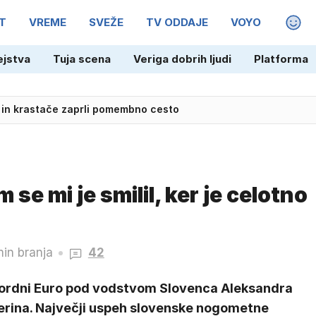
T
VREME
SVEŽE
TV ODDAJE
VOYO
MAGA
ejstva
Tuja scena
Veriga dobrih ljudi
Platforma
 in krastače zaprli pomembno cesto
 se mi je smilil, ker je celotno
min branja
42
ordni Euro pod vodstvom Slovenca Aleksandra
erina. Največji uspeh slovenske nogometne