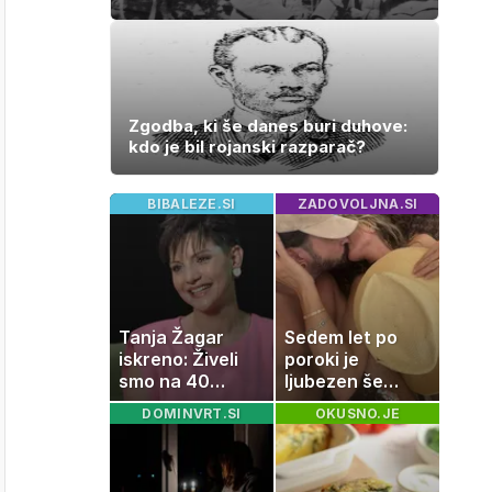
Zgodba, ki še danes buri duhove:
kdo je bil rojanski razparač?
BIBALEZE.SI
ZADOVOLJNA.SI
Tanja Žagar
Sedem let po
iskreno: Živeli
poroki je
smo na 40
ljubezen še
kvadratih, a
vedno enako
DOMINVRT.SI
OKUSNO.JE
imela sem vse,
močna
kar otrok
potrebuje