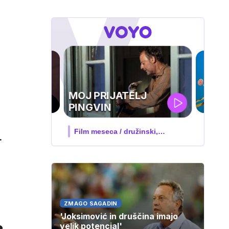
IQ 160
Nova hrvaška serija
.
ZMAGO SAGADIN
'Joksimović in druščina imajo
velik potencial'