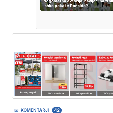
Nogometna evforija: navijači na trnih
lahko pokaže Ronaldo?
KOMENTARJI
42