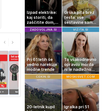
Izpad elektrike:
Grška pita brez
kaj storiti, da
testa: vse
zaščitite dom,
sestavine samo
hrano in
zmešate in
ZADOVOLJNA.SI
VIZITA.SI
elektronske
pečica opravi
naprave
ostalo
Pri 61 letih še
To vsakodnevno
vedno narekuje
opravilo morda
modne trende
ni le nadležno
delo, pomaga
CEKIN.SI
MOSKISVET.COM
lahko tudi
vašemu srcu
20-letnik kupil
Igralka pri 51