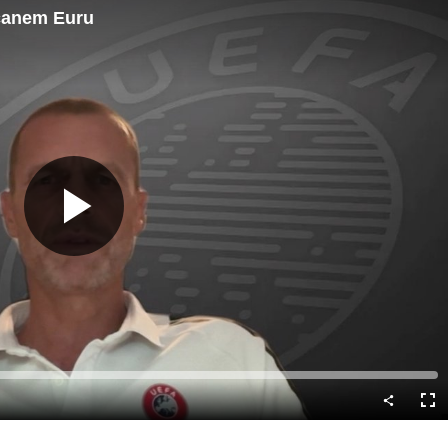
čanem Euru
Predvajaj
Cel
nač