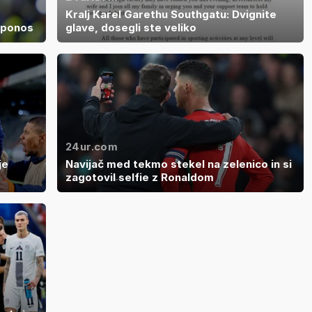
Kralj Karel Garethu Southgatu: Dvignite
v ponos
glave, dosegli ste veliko
24ur.com
je
Navijač med tekmo stekel na zelenico in si
zagotovil selfie z Ronaldom