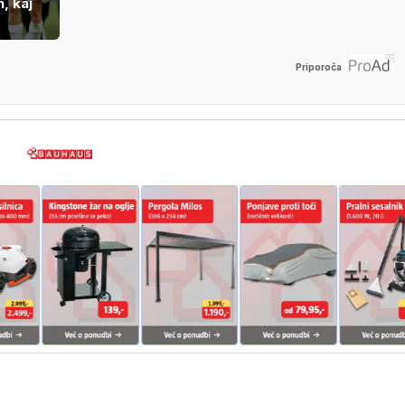
, kaj
Priporoča