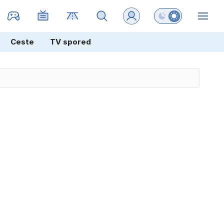
Preklopi barvni na
ZIN
Ceste
TV spored