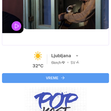
Ljubljana
6km/h
SV
32°C
VREME