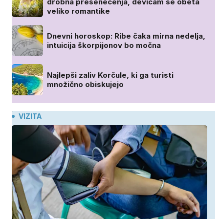
drobna presenečenja, devicam se obeta
veliko romantike
Dnevni horoskop: Ribe čaka mirna nedelja,
intuicija škorpijonov bo močna
Najlepši zaliv Korčule, ki ga turisti
množično obiskujejo
VIZITA