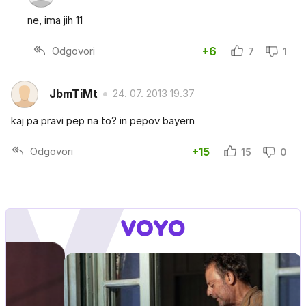
ne, ima jih 11
Odgovori
+6
7
1
JbmTiMt
24. 07. 2013 19.37
kaj pa pravi pep na to? in pepov bayern
Odgovori
+15
15
0