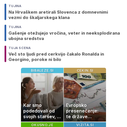
TUJINA
Na Hrvaškem aretirali Slovenca z domnevnimi
vezmi do škaljarskega klana
TUJINA
Gašenje otežujejo vročina, veter in neeksplodirana
ubojna sredstva
TUJA SCENA
Več sto ljudi pred cerkvijo čakalo Ronalda in
Georgino, poroke ni bilo
BIBALEZE.SI
CEKIN.SI
Kar smo
Evropsko
podedovali od
presenečenje:
svojih staršev, ni
te države
nujno naša
rastejo hitreje
OKUSNO.JE
VIZITA.SI