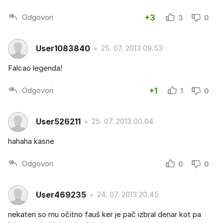
Odgovori
+3
3
0
User1083840
25. 07. 2013 09.53
Falcao legenda!
Odgovori
+1
1
0
User526211
25. 07. 2013 00.04
hahaha kasne
Odgovori
0
0
User469235
24. 07. 2013 20.45
nekateri so mu očitno fauš ker je pač izbral denar kot pa