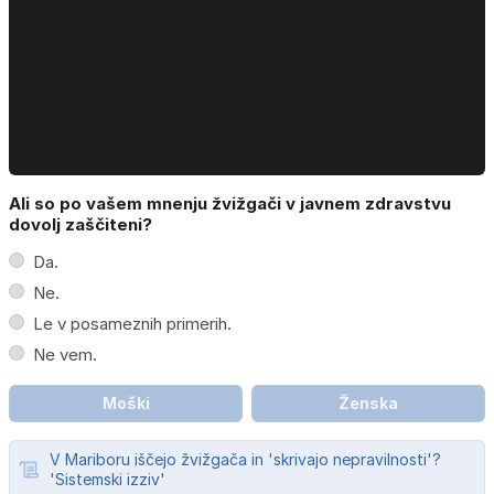
Ali so po vašem mnenju žvižgači v javnem zdravstvu
dovolj zaščiteni?
Da.
Ne.
Le v posameznih primerih.
Ne vem.
Moški
Ženska
V Mariboru iščejo žvižgača in 'skrivajo nepravilnosti'?
'Sistemski izziv'