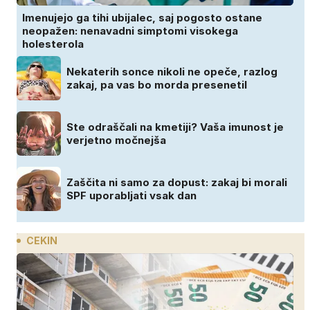
Imenujejo ga tihi ubijalec, saj pogosto ostane
neopažen: nenavadni simptomi visokega
holesterola
Nekaterih sonce nikoli ne opeče, razlog
zakaj, pa vas bo morda presenetil
Ste odraščali na kmetiji? Vaša imunost je
verjetno močnejša
Zaščita ni samo za dopust: zakaj bi morali
SPF uporabljati vsak dan
CEKIN