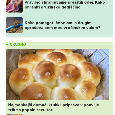
Pravilno shranjevanje prešitih odej: Kako
ohraniti družinsko dediščino
Kako pomagati čebelam in drugim
opraševalcem med vročinskim valom?
OKUSNO
Najmehkejši domači kruhki: priprava v ponvi je
trik za popoln rezultat