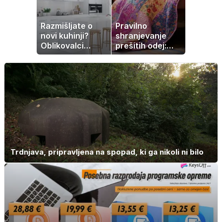
Razmišljate o
Pravilno
novi kuhinji?
shranjevanje
Oblikovalci
prešitih odej:
opozarjajo, da te
Kako ohraniti
barve izgubljajo
družinsko
priljubljenost
dediščino
Trdnjava, pripravljena na spopad, ki ga nikoli ni bilo