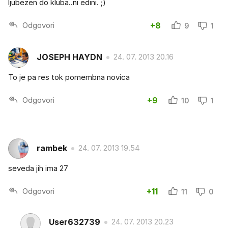
ljubezen do kluba..ni edini. ;)
Odgovori
+8
9
1
JOSEPH HAYDN
24. 07. 2013 20.16
To je pa res tok pomembna novica
Odgovori
+9
10
1
rambek
24. 07. 2013 19.54
seveda jih ima 27
Odgovori
+11
11
0
User632739
24. 07. 2013 20.23