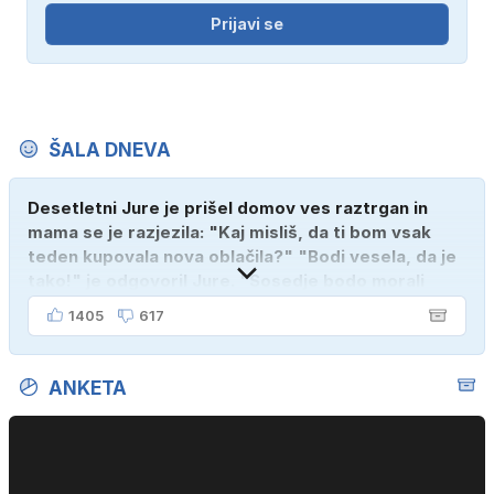
Prijavi se
ŠALA DNEVA
Desetletni Jure je prišel domov ves raztrgan in
mama se je razjezila: "Kaj misliš, da ti bom vsak
teden kupovala nova oblačila?" "Bodi vesela, da je
tako!" je odgovoril Jure. "Sosedje bodo morali
kupiti novega sina, tako sem ga prebutal!"
1405
617
ANKETA