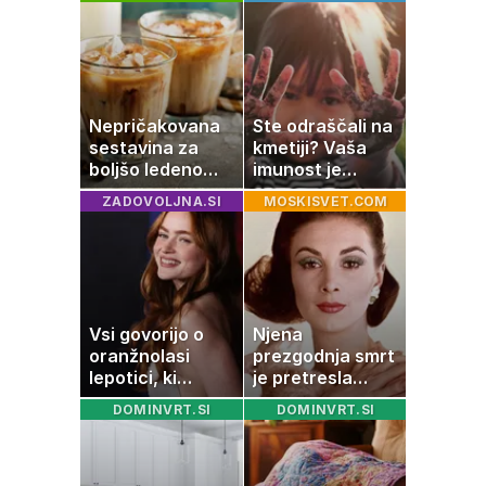
usoda
od Nemčije,
nekatere celo
večkrat hitreje
Nepričakovana
Ste odraščali na
sestavina za
kmetiji? Vaša
boljšo ledeno
imunost je
kavo, ki jo imate
verjetno
ZADOVOLJNA.SI
MOSKISVET.COM
zagotovo doma
močnejša
Vsi govorijo o
Njena
oranžnolasi
prezgodnja smrt
lepotici, ki
je pretresla
navdušuje s
modni svet: za
DOMINVRT.SI
DOMINVRT.SI
skrivnostno
slavo se je
vlogo
skrivala
tragedija