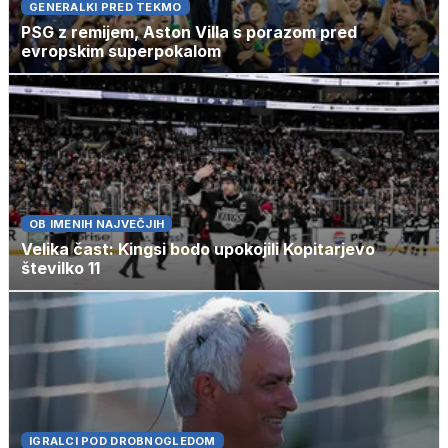
GENERALKI PRED TEKMO
PSG z remijem, Aston Villa s porazom pred
evropskim superpokalom
OB IMENIH NAJVEČJIH
Velika čast: Kingsi bodo upokojili Kopitarjevo
številko 11
IGRALCI POD DROBNOGLEDOM