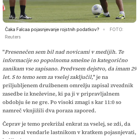
Čaka Falcaa pojasnjevanje rojstnih podatkov?
FOTO:
Reuters
"
Presenečen sem bil nad novicami v medijih. Te
informacije so popolnoma smešne in kategorično
zanikam vse zapisano. Predvsem dejstvo, da imam 29
let. S to temo sem za vselej zaključil,
'' je na
priljubljenem družbenem omrežju zapisal zvezdnik
zasedbe iz kneževine, ki pa ji v pripravljalnem
obdobju še ne gre. Po visoki zmagi s kar 11:0 so
namreč vknjižili dva poraza zapored.
Čeprav je temo prekrižal enkrat za vselej, se zdi, da
bo moral vendarle lastnikom v kratkem pojasnjevati,