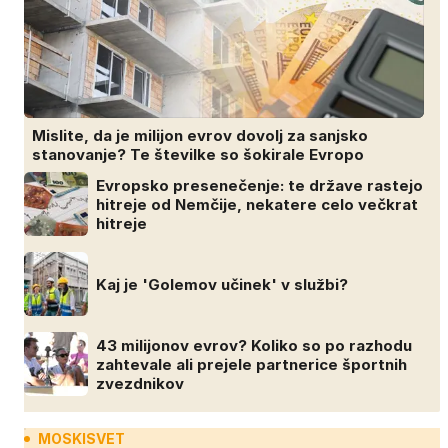
Mislite, da je milijon evrov dovolj za sanjsko
stanovanje? Te številke so šokirale Evropo
Evropsko presenečenje: te države rastejo
hitreje od Nemčije, nekatere celo večkrat
hitreje
Kaj je 'Golemov učinek' v službi?
43 milijonov evrov? Koliko so po razhodu
zahtevale ali prejele partnerice športnih
zvezdnikov
MOSKISVET