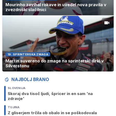
Mourinho zavihal rokave in uvedel nova pravila v
zvezdniški slačilnici
19. SPRINTERSKA ZMAGA
Martin suvereno do zmage na sprinterski dirki v
Silverstonu
NAJBOLJ BRANO
SLOVENIJA
Skoraj dva tisoč ljudi, špricer in en sam 'na
zdravje'
TUJINA
Z gliserjem trčila ob obalo in se poškodovala