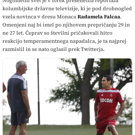
Nogometni svet je v torek presenetila reportaža
kolumbijske državne televizije, ki je pod drobnogled
vzela novinca v dresu Monaca
Radamela Falcaa
.
Omenjeni naj bi imel po njihovem prepričanju 29 in
ne 27 let. Čeprav so številni pričakovali hitro
reakcijo temperamentnega napadalca, je ta najprej
razmislil in se nato oglasil prek Twitterja.