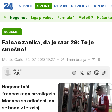
NOVICE
ŠPORT
POP IN
POPKAST
VREME
Nogomet
Liga prvakov
Formula 1
MotoGP
Košarka
NOGOMET
Falcao zanika, da je star 29: To je
smešno!
Monte Carlo, 24. 07. 2013 19.27
1 min branja
8
AVTOR:
M.F.
Nogometaši
francoskega prvoligaša
Monaca so odločeni, da
se bodo v letošnji