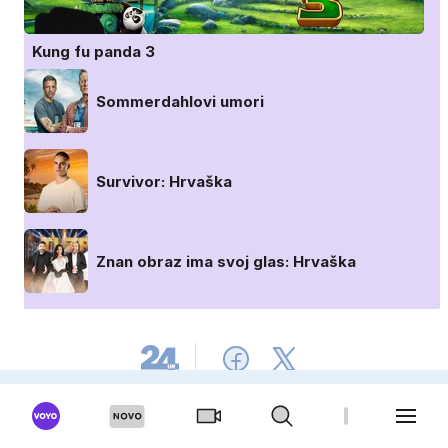
Kung fu panda 3
Sommerdahlovi umori
Survivor: Hrvaška
Znan obraz ima svoj glas: Hrvaška
OGLAŠEVANJE
UREDNIŠTVO
PRO PLUS
KARIERA
MODERIRANJE
PIŠKOTKI