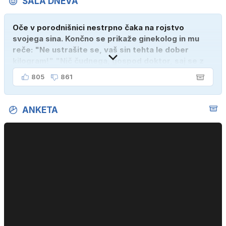
ŠALA DNEVA
Oče v porodnišnici nestrpno čaka na rojstvo
svojega sina. Končno se prikaže ginekolog in mu
reče: "Ne ustrašite se, vaš sin tehta le dober
kilogram!" "Nič čudnega, gospod doktor, saj se z
ženo poznava šele tri mesece."
805
861
ANKETA