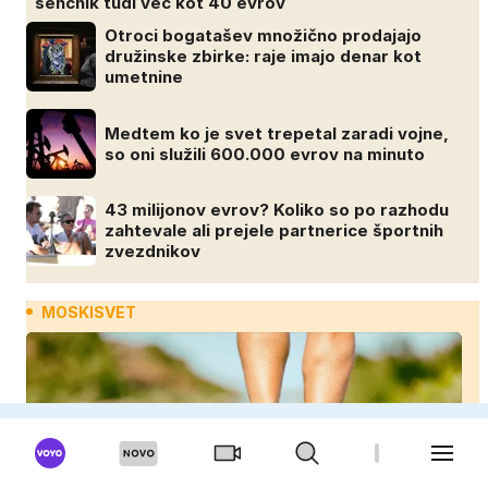
senčnik tudi več kot 40 evrov
Otroci bogatašev množično prodajajo
družinske zbirke: raje imajo denar kot
umetnine
Medtem ko je svet trepetal zaradi vojne,
so oni služili 600.000 evrov na minuto
43 milijonov evrov? Koliko so po razhodu
zahtevale ali prejele partnerice športnih
zvezdnikov
MOSKISVET