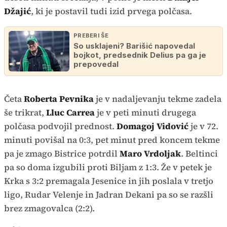
Džajić
, ki je postavil tudi izid prvega polčasa.
PREBERI ŠE
So usklajeni? Barišić napovedal
bojkot, predsednik Delius pa ga je
prepovedal
Četa
Roberta Pevnika
je v nadaljevanju tekme zadela
še trikrat,
Lluc Carrea
je v peti minuti drugega
polčasa podvojil prednost.
Domagoj Vidović
je v 72.
minuti povišal na 0:3, pet minut pred koncem tekme
pa je zmago Bistrice potrdil
Maro Vrdoljak
. Beltinci
pa so doma izgubili proti Biljam z 1:3. Že v petek je
Krka s 3:2 premagala Jesenice in jih poslala v tretjo
ligo, Rudar Velenje in Jadran Dekani pa so se razšli
brez zmagovalca (2:2).