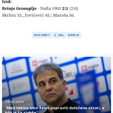
Izid:
Brinje Grosuplje
- Nafta 1903
2:1
(2:0)
Skrbin 33., Jovićević 45.; Maroša 56.
NOGOMET
2. SNL
BRINJE
24ur.com
'Med tekmo smo želeli popraviti določene stvari, a
bilo je še slabše'