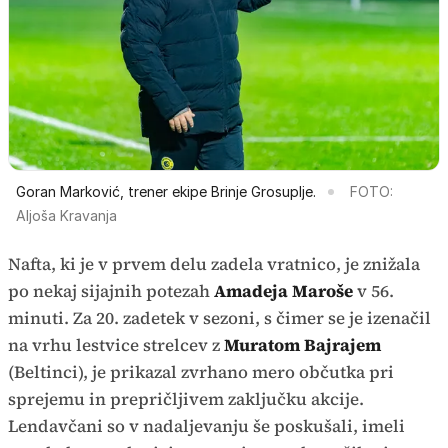
Goran Marković, trener ekipe Brinje Grosuplje.
FOTO:
Aljoša Kravanja
Nafta, ki je v prvem delu zadela vratnico, je znižala
po nekaj sijajnih potezah
Amadeja Maroše
v 56.
minuti. Za 20. zadetek v sezoni, s čimer se je izenačil
na vrhu lestvice strelcev z
Muratom Bajrajem
(Beltinci), je prikazal zvrhano mero občutka pri
sprejemu in prepričljivem zaključku akcije.
Lendavčani so v nadaljevanju še poskušali, imeli