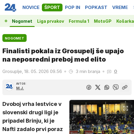
NOVICE
ŠPORT
POP IN
POPKAST
VREME
Nogomet
Liga prvakov
Formula 1
MotoGP
Košarka
NOGOMET
Finalisti pokala iz Grosupelj še upajo
na neposredni preboj med elito
Grosuplje, 18. 05. 2026 09.56
3 min branja
0
AVTOR:
M.J.
Dvoboj vrha lestvice v
slovenski drugi ligi je
pripadel Brinju, ki je
Nafti zadalo prvi poraz