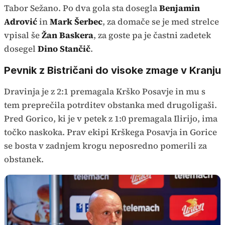
Tabor Sežano. Po dva gola sta dosegla
Benjamin
Adrović
in
Mark Šerbec
, za domače se je med strelce
vpisal še
Žan Baskera
, za goste pa je častni zadetek
dosegel
Dino Stančič
.
Pevnik z Bistričani do visoke zmage v Kranju
Dravinja je z 2:1 premagala Krško Posavje in mu s
tem preprečila potrditev obstanka med drugoligaši.
Pred Gorico, ki je v petek z 1:0 premagala Ilirijo, ima
točko naskoka. Prav ekipi Krškega Posavja in Gorice
se bosta v zadnjem krogu neposredno pomerili za
obstanek.