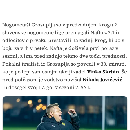
Nogometaši Grosuplja so v predzadnjem krogu 2.
slovenske nogometne lige premagali Nafto z 2:1 in
odločitev o prvaku prestavili na zadnji krog, ki bo v
boju za vrh v petek. Nafta je doživela prvi poraz v
sezoni, a ima pred zadnjo tekmo dve točki prednosti.
Pokalni finalisti iz Grosuplja so povedli v 33. minuti,
ko je po lepi samostojni akciji zadel
Vinko Skrbin
. Še
pred polčasom je vodstvo povišal
Nikola Jovićević
in dosegel svoj 17. gol v sezoni 2. SNL.