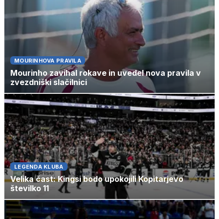
MOURINHOVA PRAVILA
Mourinho zavihal rokave in uvedel nova pravila v
zvezdniški slačilnici
LEGENDA KLUBA
Velika čast: Kingsi bodo upokojili Kopitarjevo
številko 11