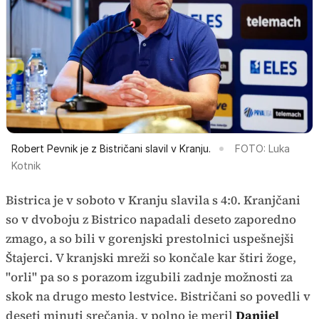
Robert Pevnik je z Bistričani slavil v Kranju.
FOTO: Luka
Kotnik
Bistrica je v soboto v Kranju slavila s 4:0. Kranjčani
so v dvoboju z Bistrico napadali deseto zaporedno
zmago, a so bili v gorenjski prestolnici uspešnejši
Štajerci. V kranjski mreži so končale kar štiri žoge,
"orli" pa so s porazom izgubili zadnje možnosti za
skok na drugo mesto lestvice. Bistričani so povedli v
deseti minuti srečanja, v polno je meril
Danijel