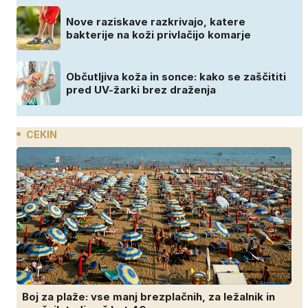
Nove raziskave razkrivajo, katere
bakterije na koži privlačijo komarje
Občutljiva koža in sonce: kako se zaščititi
pred UV-žarki brez draženja
CEKIN
Boj za plaže: vse manj brezplačnih, za ležalnik in