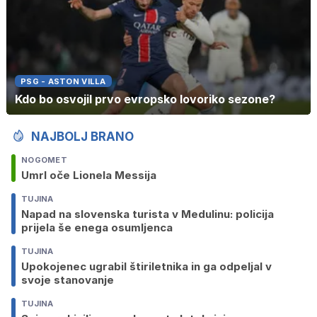
PSG - ASTON VILLA
Kdo bo osvojil prvo evropsko lovoriko sezone?
NAJBOLJ BRANO
NOGOMET
Umrl oče Lionela Messija
TUJINA
Napad na slovenska turista v Medulinu: policija
prijela še enega osumljenca
TUJINA
Upokojenec ugrabil štiriletnika in ga odpeljal v
svoje stanovanje
TUJINA