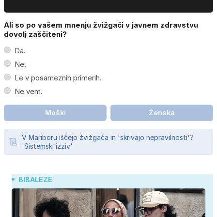
Ali so po vašem mnenju žvižgači v javnem zdravstvu
dovolj zaščiteni?
Da.
Ne.
Le v posameznih primerih.
Ne vem.
Moški
Ženska
V Mariboru iščejo žvižgača in 'skrivajo nepravilnosti'?
'Sistemski izziv'
BIBALEZE