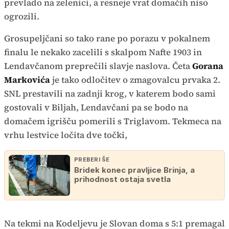
prevlado na zelenici, a resneje vrat domačih niso
ogrozili.
Grosupeljčani so tako rane po porazu v pokalnem
finalu le nekako zacelili s skalpom Nafte 1903 in
Lendavčanom preprečili slavje naslova. Četa
Gorana
Markovića
je tako odločitev o zmagovalcu prvaka 2.
SNL prestavili na zadnji krog, v katerem bodo sami
gostovali v Biljah, Lendavčani pa se bodo na
domačem igrišču pomerili s Triglavom. Tekmeca na
vrhu lestvice ločita dve točki,
PREBERI ŠE
Bridek konec pravljice Brinja, a
prihodnost ostaja svetla
Na tekmi na Kodeljevu je Slovan doma s 5:1 premagal