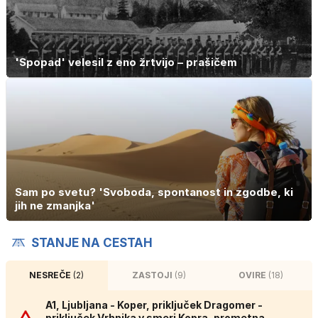
'Spopad' velesil z eno žrtvijo – prašičem
Sam po svetu? 'Svoboda, spontanost in zgodbe, ki
jih ne zmanjka'
STANJE NA CESTAH
NESREČE
(2)
ZASTOJI
(9)
OVIRE
(18)
A1, Ljubljana - Koper, priključek Dragomer -
priključek Vrhnika v smeri Kopra, prometna