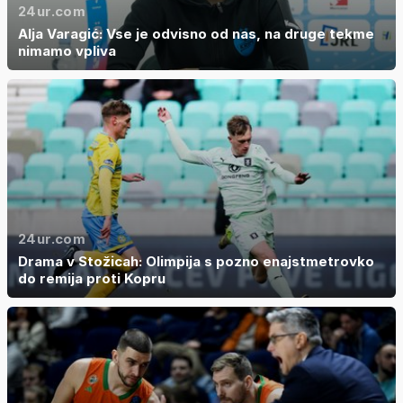
24ur.com
Alja Varagić: Vse je odvisno od nas, na druge tekme
nimamo vpliva
24ur.com
Drama v Stožicah: Olimpija s pozno enajstmetrovko
do remija proti Kopru