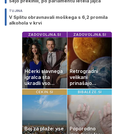
Sejo prekinili, po parlamentu letela jajca
TUJINA
V Splitu obravnavali moškega s 6,2 promila
alkohola v krvi
ZADOVOLJNA.SI
ZADOVOLJNA.SI
Hčerki slavnega
Retrogradni
igralca sta
velikani
ukradli vso
prinašajo
pozornost
pomembne
CEKIN.SI
BIBALEZE.SI
premike – kaj
pomeni, da so
Saturn, Neptun
in Pluton hkrati
retrogradni?
Boj za plaže: vse
Poporodno