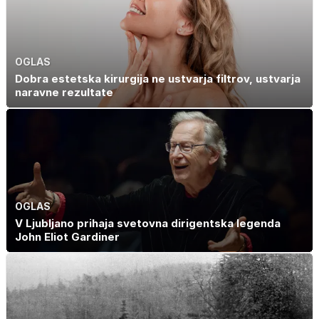
OGLAS
Dobra estetska kirurgija ne ustvarja filtrov, ustvarja
naravne rezultate
OGLAS
V Ljubljano prihaja svetovna dirigentska legenda
John Eliot Gardiner