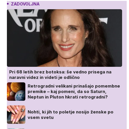
ZADOVOLJNA
Pri 68 letih brez botoksa: še vedno prisega na
naravni videz in videti je odlično
Retrogradni velikani prinašajo pomembne
premike – kaj pomeni, da so Saturn,
Neptun in Pluton hkrati retrogradni?
Nohti, ki jih to poletje nosijo ženske po
vsem svetu