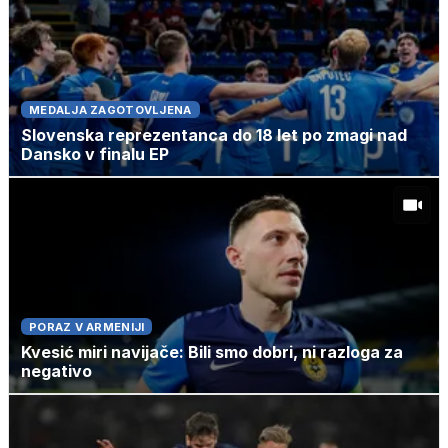
MEDALJA ZAGOTOVLJENA
Slovenska reprezentanca do 18 let po zmagi nad
Dansko v finalu EP
PORAZ V ARMENIJI
Kvesić miri navijače: Bili smo dobri, ni razloga za
negativo