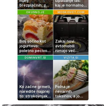
manj
izpadanje las:
brezplačnih, za
kaj je normalno
ležalnik in
in kako si
OKUSNO.JE
MOSKISVET.COM
senčnik tudi več
pomagati
kot 40 evrov
Bolj sočno kot
Zakaj novi
jogurtovo:
avtomobili
poletno pecivo,
nimajo več
ki vedno uspe
rezervne gume?
DOMINVRT.SI
VIZITA.SI
Ko začne grmeti,
Polna je
naredite najprej
nevarnih
to: strokovnjaki
toksinov, a jo
opozarjajo na
imamo vsi radi:
pogosto napako
to je najbolj